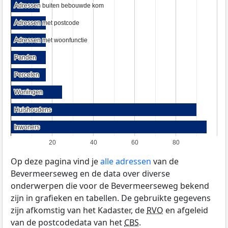
Adressen buiten bebouwde kom
Adressen buiten bebouwde kom
Adressen met postcode
Adressen met postcode
Adressen met woonfunctie
Adressen met woonfunctie
Panden
Panden
Percelen
Percelen
Woningen
Woningen
Huishoudens
Huishoudens
Inwoners
Inwoners
20
40
60
80
Op deze pagina vind je
alle adressen
van de
Bevermeerseweg en de data over diverse
onderwerpen die voor de Bevermeerseweg bekend
zijn in grafieken en tabellen. De gebruikte gegevens
zijn afkomstig van het Kadaster, de
RVO
en afgeleid
van de postcodedata van het
CBS
.