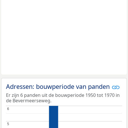
Adressen: bouwperiode van panden
Er zijn 6 panden uit de bouwperiode 1950 tot 1970 in
de Bevermeerseweg.
6
6
5
5