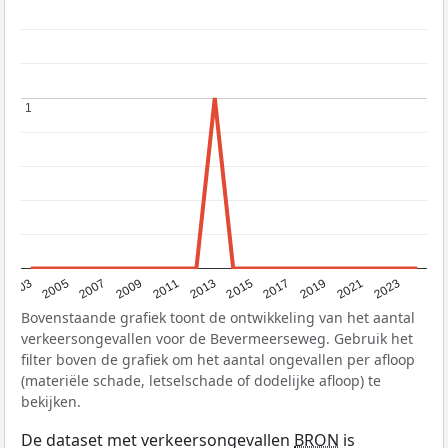
1
1
2017
2023
2007
2013
2019
2003
2009
2015
2021
2005
2011
Bovenstaande grafiek toont de ontwikkeling van het aantal
verkeersongevallen voor de Bevermeerseweg. Gebruik het
filter boven de grafiek om het aantal ongevallen per afloop
(materiële schade, letselschade of dodelijke afloop) te
bekijken.
De dataset met verkeersongevallen
BRON
is