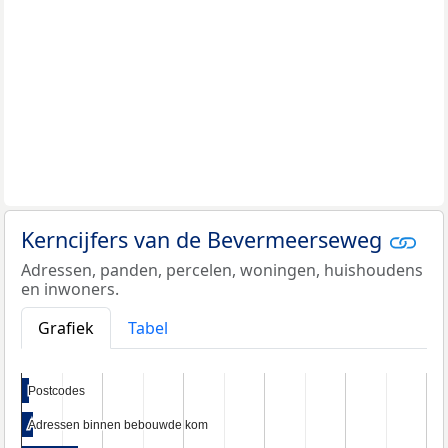
Kerncijfers van de Bevermeerseweg
Adressen, panden, percelen, woningen, huishoudens
en inwoners.
Grafiek
Tabel
Postcodes
Postcodes
Adressen binnen bebouwde kom
Adressen binnen bebouwde kom