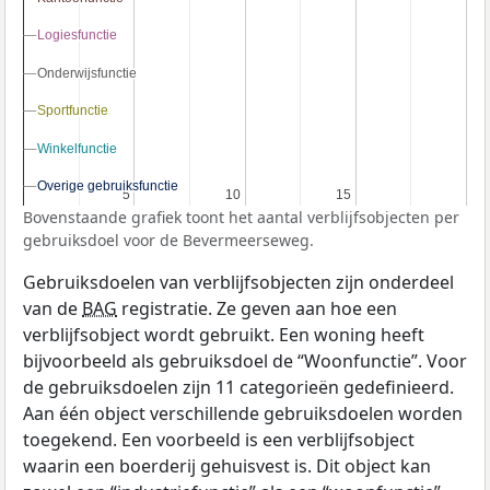
Logiesfunctie
Logiesfunctie
Onderwijsfunctie
Onderwijsfunctie
Sportfunctie
Sportfunctie
Winkelfunctie
Winkelfunctie
Overige gebruiksfunctie
Overige gebruiksfunctie
5
5
10
10
15
15
Bovenstaande grafiek toont het aantal verblijfsobjecten per
gebruiksdoel voor de Bevermeerseweg.
Gebruiksdoelen van verblijfsobjecten zijn onderdeel
van de
BAG
registratie. Ze geven aan hoe een
verblijfsobject wordt gebruikt. Een woning heeft
bijvoorbeeld als gebruiksdoel de “Woonfunctie”. Voor
de gebruiksdoelen zijn 11 categorieën gedefinieerd.
Aan één object verschillende gebruiksdoelen worden
toegekend. Een voorbeeld is een verblijfsobject
waarin een boerderij gehuisvest is. Dit object kan