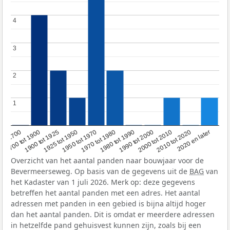
4
4
3
3
2
2
1
1
1950 tot 1970
1990 tot 2000
1900 tot 1925
2020 en later
1970 tot 1980
oor 1700
2000 tot 2010
1925 tot 1950
1980 tot 1990
1700 tot 1900
2010 tot 2020
Overzicht van het aantal panden naar bouwjaar voor de
Bevermeerseweg. Op basis van de gegevens uit de
BAG
van
het Kadaster van 1 juli 2026. Merk op: deze gegevens
betreffen het aantal panden met een adres. Het aantal
adressen met panden in een gebied is bijna altijd hoger
dan het aantal panden. Dit is omdat er meerdere adressen
in hetzelfde pand gehuisvest kunnen zijn, zoals bij een