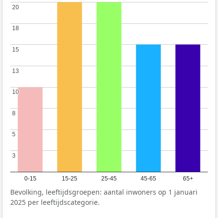
20
20
18
18
15
15
13
13
10
10
8
8
5
5
3
3
0-15
15-25
25-45
45-65
65+
Bevolking, leeftijdsgroepen: aantal inwoners op 1 januari
2025 per leeftijdscategorie.