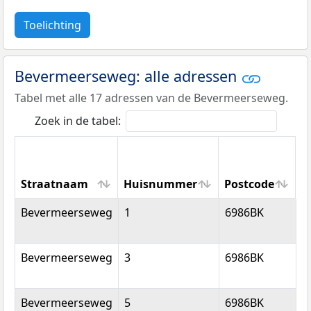
Toelichting
Bevermeerseweg: alle adressen
Tabel met alle 17 adressen van de Bevermeerseweg.
Zoek in de tabel:
Straatnaam
Huisnummer
Postcode
W
Straatnaam
Huisnummer
Postcode
W
Bevermeerseweg
1
6986BK
A
Bevermeerseweg
3
6986BK
A
Bevermeerseweg
5
6986BK
A