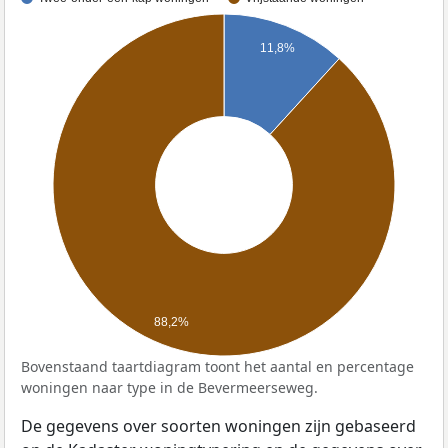
11,8%
88,2%
Bovenstaand taartdiagram toont het aantal en percentage
woningen naar type in de Bevermeerseweg.
De gegevens over soorten woningen zijn gebaseerd