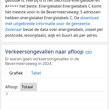
gebouw is. Hierbij is G het slechtste energielabel en
A+++++ het beste. Energielabel Energielabels C komt
het meeste voor in de Bevermeerseweg: 5 adressen
hebben energielabel Energielabels C. De
download
met uitgebreide informatie voor de gemeente
Zevenaar
bevat de data over energielabels, zowel per
postcode, woonplaats, wijk en buurt als per adres.
Verkeersongevallen naar afloop
Er waren geen verkeersongevallen in de
Bevermeerseweg in 2024.
Grafiek
Tabel
Afloop:
Totaal
2
2