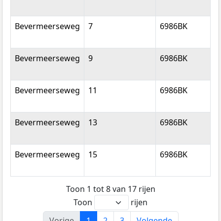
Bevermeerseweg
7
6986BK
A
Bevermeerseweg
9
6986BK
A
Bevermeerseweg
11
6986BK
A
Bevermeerseweg
13
6986BK
A
Bevermeerseweg
15
6986BK
A
Toon 1 tot 8 van 17 rijen
Toon
rijen
Vorige
1
2
3
Volgende