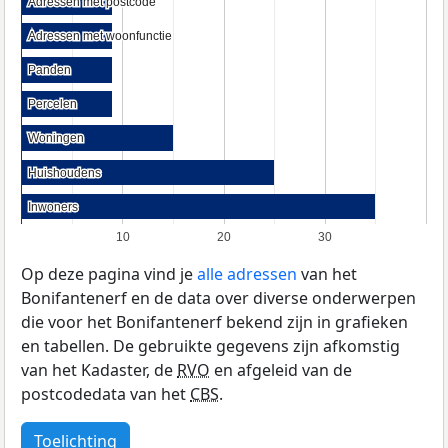
Adressen met postcode
Adressen met postcode
Adressen met woonfunctie
Adressen met woonfunctie
Panden
Panden
Percelen
Percelen
Woningen
Woningen
Huishoudens
Huishoudens
Inwoners
Inwoners
10
20
30
Op deze pagina vind je
alle adressen
van het
Bonifantenerf en de data over diverse onderwerpen
die voor het Bonifantenerf bekend zijn in grafieken
en tabellen. De gebruikte gegevens zijn afkomstig
van het Kadaster, de
RVO
en afgeleid van de
postcodedata van het
CBS
.
Toelichting