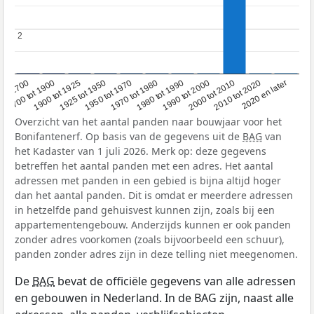
2
2
1950 tot 1970
1990 tot 2000
1900 tot 1925
2020 en later
1970 tot 1980
oor 1700
2000 tot 2010
1925 tot 1950
1980 tot 1990
1700 tot 1900
2010 tot 2020
Overzicht van het aantal panden naar bouwjaar voor het
Bonifantenerf. Op basis van de gegevens uit de
BAG
van
het Kadaster van 1 juli 2026. Merk op: deze gegevens
betreffen het aantal panden met een adres. Het aantal
adressen met panden in een gebied is bijna altijd hoger
dan het aantal panden. Dit is omdat er meerdere adressen
in hetzelfde pand gehuisvest kunnen zijn, zoals bij een
appartementengebouw. Anderzijds kunnen er ook panden
zonder adres voorkomen (zoals bijvoorbeeld een schuur),
panden zonder adres zijn in deze telling niet meegenomen.
De
BAG
bevat de officiële gegevens van alle adressen
en gebouwen in Nederland. In de BAG zijn, naast alle