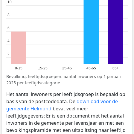
10
10
8
8
6
6
4
4
2
2
0-15
15-25
25-45
45-65
65+
Bevolking, leeftijdsgroepen: aantal inwoners op 1 januari
2025 per leeftijdscategorie.
Het aantal inwoners per leeftijdsgroep is bepaald op
basis van de postcodedata. De
download voor de
gemeente Helmond
bevat veel meer
leeftijdgegevens: Er is een document met het aantal
inwoners in de gemeente per levensjaar en met een
bevolkingspiramide met een uitsplitsing naar leeftijd