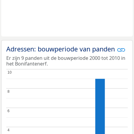
Adressen: bouwperiode van panden
Er zijn 9 panden uit de bouwperiode 2000 tot 2010 in
het Bonifantenerf.
10
10
8
8
6
6
4
4