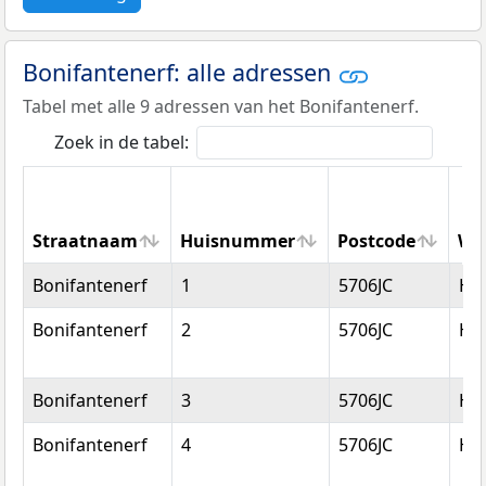
Bonifantenerf: alle adressen
Tabel met alle 9 adressen van het Bonifantenerf.
Zoek in de tabel:
Straatnaam
Huisnummer
Postcode
Wo
Straatnaam
Huisnummer
Postcode
Wo
Bonifantenerf
1
5706JC
He
Bonifantenerf
2
5706JC
He
Bonifantenerf
3
5706JC
He
Bonifantenerf
4
5706JC
He