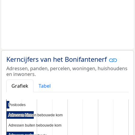
Kerncijfers van het Bonifantenerf
Adressen, panden, percelen, woningen, huishoudens
en inwoners.
Grafiek
Tabel
Postcodes
Postcodes
Adressen binnen bebouwde kom
Adressen binnen bebouwde kom
Adressen buiten bebouwde kom
Adressen buiten bebouwde kom