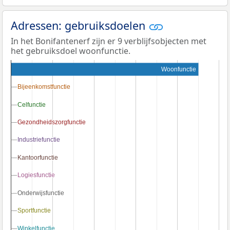
Adressen: gebruiksdoelen
In het Bonifantenerf zijn er 9 verblijfsobjecten met
het gebruiksdoel woonfunctie.
Woonfunctie
Bijeenkomstfunctie
Bijeenkomstfunctie
Celfunctie
Celfunctie
Gezondheidszorgfunctie
Gezondheidszorgfunctie
Industriefunctie
Industriefunctie
Kantoorfunctie
Kantoorfunctie
Logiesfunctie
Logiesfunctie
Onderwijsfunctie
Onderwijsfunctie
Sportfunctie
Sportfunctie
Winkelfunctie
Winkelfunctie