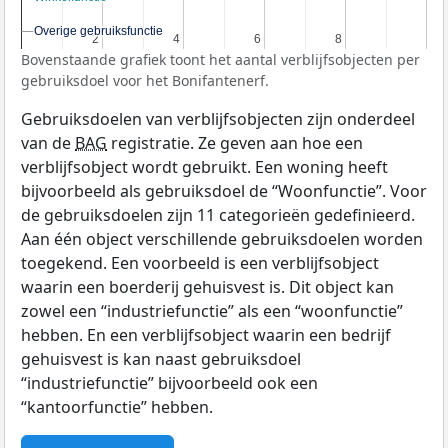
Overige gebruiksfunctie
Overige gebruiksfunctie
2
2
4
4
6
6
8
8
Bovenstaande grafiek toont het aantal verblijfsobjecten per
gebruiksdoel voor het Bonifantenerf.
Gebruiksdoelen van verblijfsobjecten zijn onderdeel
van de
BAG
registratie. Ze geven aan hoe een
verblijfsobject wordt gebruikt. Een woning heeft
bijvoorbeeld als gebruiksdoel de “Woonfunctie”. Voor
de gebruiksdoelen zijn 11 categorieën gedefinieerd.
Aan één object verschillende gebruiksdoelen worden
toegekend. Een voorbeeld is een verblijfsobject
waarin een boerderij gehuisvest is. Dit object kan
zowel een “industriefunctie” als een “woonfunctie”
hebben. En een verblijfsobject waarin een bedrijf
gehuisvest is kan naast gebruiksdoel
“industriefunctie” bijvoorbeeld ook een
“kantoorfunctie” hebben.