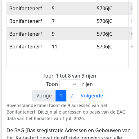
Bonifantenerf
5
5706JC
He
Bonifantenerf
7
5706JC
He
Bonifantenerf
9
5706JC
He
Bonifantenerf
11
5706JC
He
Toon 1 tot 8 van 9 rijen
Toon
rijen
Vorige
1
2
Volgende
Bovenstaande tabel toont de 9 adressen van het
Bonifantenerf. Dit zijn alle adressen op basis van de
BAG
data van het Kadaster van 1 juli 2026.
De BAG (Basisregistratie Adressen en Gebouwen van
het Kadaster) bevat de officiële gegevens van alle