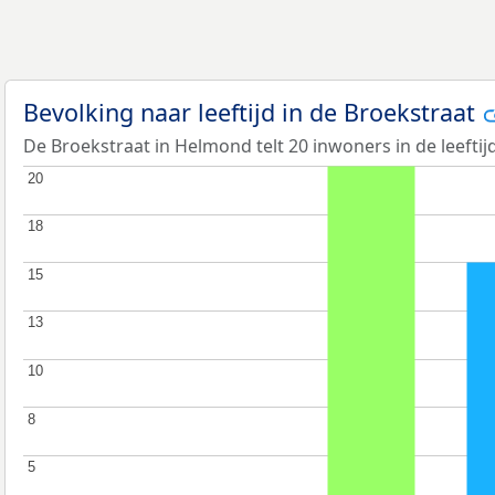
Bevolking naar leeftijd in de Broekstraat
De Broekstraat in Helmond telt 20 inwoners in de leeftij
20
20
18
18
15
15
13
13
10
10
8
8
5
5