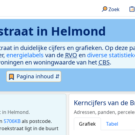
Zoek
straat in Helmond
raat in duidelijke cijfers en grafieken. Op deze p
er,
energielabels
van de
RVO
en
diverse statistie
woningen en woningwaarde van het
CBS
.
Pagina inhoud ⇵
Kerncijfers van de 
t in Helmond.
Adressen, panden, percel
en
5706KB
als postcode.
Grafiek
Tabel
ekstraat ligt in de buurt