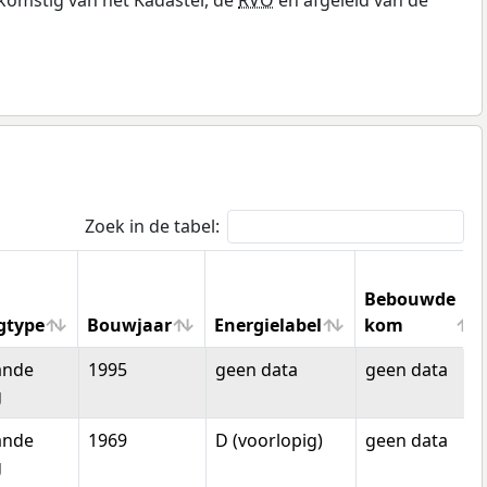
Zoek in de tabel:
Bebouwde
gtype
Bouwjaar
Energielabel
kom
gtype
Bouwjaar
Energielabel
Bebouwde
ande
1995
geen data
geen data
kom
g
ande
1969
D (voorlopig)
geen data
g