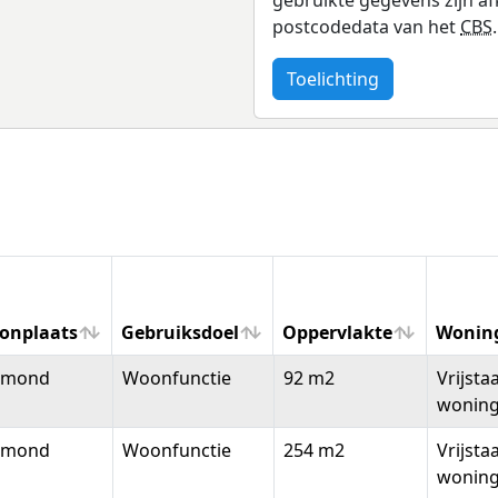
postcodedata van het
CBS
.
Toelichting
onplaats
Gebruiksdoel
Oppervlakte
Wonin
onplaats
Gebruiksdoel
Oppervlakte
Wonin
lmond
Woonfunctie
92 m2
Vrijsta
wonin
lmond
Woonfunctie
254 m2
Vrijsta
wonin