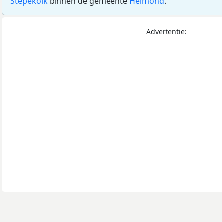
Stepekolk
binnen de gemeente
Helmond
.
Advertentie: