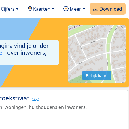
Cijfers
Kaarten
Meer
Download
agina vind je onder
ken
over inwoners,
Bekijk kaart
Broekstraat
en, woningen, huishoudens en inwoners.