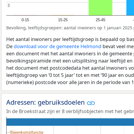
3
3
0-15
15-25
25-45
Bevolking, leeftijdsgroepen: aantal inwoners op 1 januari 2025 p
Het aantal inwoners per leeftijdsgroep is bepaald op ba
De
download voor de gemeente Helmond
bevat veel mee
een document met het aantal inwoners in de gemeente 
bevolkingspiramide met een uitsplitsing naar leeftijd en
het document met postcodedata het aantal inwoners voo
leeftijdsgroep van ‘0 tot 5 jaar’ tot en met ‘90 jaar en oud
(numerieke) postcode voor alle jaren in de periode van 
Adressen: gebruiksdoelen
In de Broekstraat zijn er 8 verblijfsobjecten met het ge
Bijeenkomstfunctie
Bijeenkomstfunctie