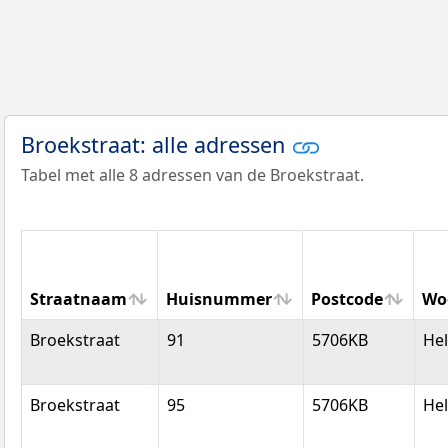
Broekstraat: alle adressen
Tabel met alle 8 adressen van de Broekstraat.
Straatnaam
Huisnummer
Postcode
Wo
Straatnaam
Huisnummer
Postcode
Wo
Broekstraat
91
5706KB
He
Broekstraat
95
5706KB
He