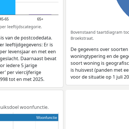
45-65
65+
er leeftijdscategorie.
Bovenstaand taartdiagram too
sis van de postcodedata.
Broekstraat.
r leeftijdgegevens: Er is
De gegevens over soorten
per levensjaar en met een
woningtypering en de gegev
 geslacht. Daarnaast bevat
soort woning is geografis
r iedere 5 jarige
is huisvest (panden met e
er’ per viercijferige
voor de situatie op 1 juli 2
1998 tot en met 2025.
bruiksdoel woonfunctie.
Woonfunctie