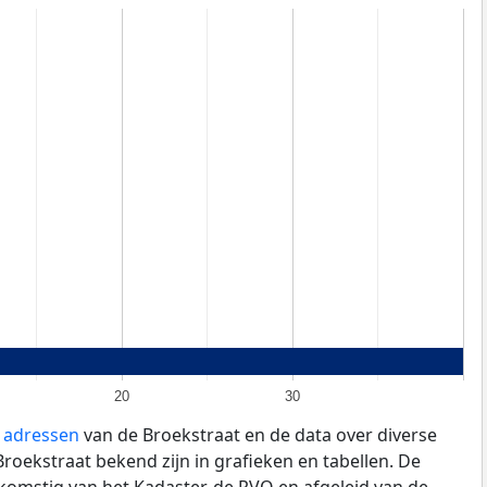
20
30
e adressen
van de Broekstraat en de data over diverse
oekstraat bekend zijn in grafieken en tabellen. De
fkomstig van het Kadaster, de
RVO
en afgeleid van de