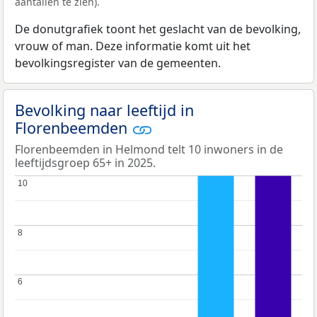
aantallen te zien).
De donutgrafiek toont het geslacht van de bevolking,
vrouw of man. Deze informatie komt uit het
bevolkingsregister van de gemeenten.
Bevolking naar leeftijd in
Florenbeemden
Florenbeemden in Helmond telt 10 inwoners in de
leeftijdsgroep 65+ in 2025.
10
10
8
8
6
6