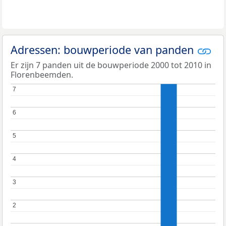
Adressen: bouwperiode van panden
Er zijn 7 panden uit de bouwperiode 2000 tot 2010 in
Florenbeemden.
7
7
6
6
5
5
4
4
3
3
2
2