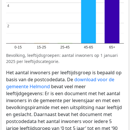
4
4
2
2
0-15
15-25
25-45
45-65
65+
Bevolking, leeftijdsgroepen: aantal inwoners op 1 januari
2025 per leeftijdscategorie.
Het aantal inwoners per leeftijdsgroep is bepaald op
basis van de postcodedata. De
download voor de
gemeente Helmond
bevat veel meer
leeftijdgegevens: Er is een document met het aantal
inwoners in de gemeente per levensjaar en met een
bevolkingspiramide met een uitsplitsing naar leeftijd
en geslacht. Daarnaast bevat het document met
postcodedata het aantal inwoners voor iedere 5
jarige leeftijdsgroep van ‘0 tot 5 jaar’ tot en met ‘90