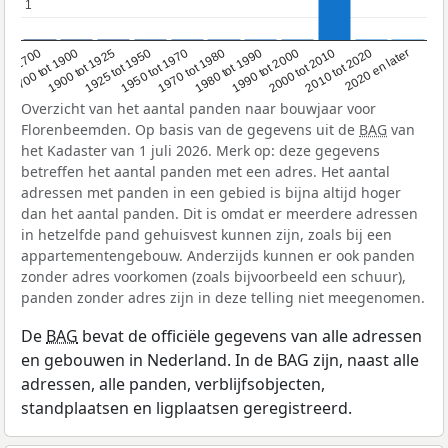
1
1
1950 tot 1970
1990 tot 2000
1900 tot 1925
2020 en later
1970 tot 1980
oor 1700
2000 tot 2010
1925 tot 1950
1980 tot 1990
1700 tot 1900
2010 tot 2020
Overzicht van het aantal panden naar bouwjaar voor
Florenbeemden. Op basis van de gegevens uit de
BAG
van
het Kadaster van 1 juli 2026. Merk op: deze gegevens
betreffen het aantal panden met een adres. Het aantal
adressen met panden in een gebied is bijna altijd hoger
dan het aantal panden. Dit is omdat er meerdere adressen
in hetzelfde pand gehuisvest kunnen zijn, zoals bij een
appartementengebouw. Anderzijds kunnen er ook panden
zonder adres voorkomen (zoals bijvoorbeeld een schuur),
panden zonder adres zijn in deze telling niet meegenomen.
De
BAG
bevat de officiële gegevens van alle adressen
en gebouwen in Nederland. In de BAG zijn, naast alle
adressen, alle panden, verblijfsobjecten,
standplaatsen en ligplaatsen geregistreerd.