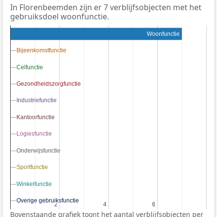
In Florenbeemden zijn er 7 verblijfsobjecten met het
gebruiksdoel woonfunctie.
Woonfunctie
Bijeenkomstfunctie
Bijeenkomstfunctie
Celfunctie
Celfunctie
Gezondheidszorgfunctie
Gezondheidszorgfunctie
Industriefunctie
Industriefunctie
Kantoorfunctie
Kantoorfunctie
Logiesfunctie
Logiesfunctie
Onderwijsfunctie
Onderwijsfunctie
Sportfunctie
Sportfunctie
Winkelfunctie
Winkelfunctie
Overige gebruiksfunctie
Overige gebruiksfunctie
2
2
4
4
6
6
Bovenstaande grafiek toont het aantal verblijfsobjecten per