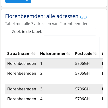
Florenbeemden: alle adressen
Tabel met alle 7 adressen van Florenbeemden.
Zoek in de tabel:
Straatnaam
Huisnummer
Postcode
Wo
Straatnaam
Huisnummer
Postcode
Wo
Florenbeemden
1
5706GH
He
Florenbeemden
2
5706GH
He
Florenbeemden
3
5706GH
He
Florenbeemden
4
5706GH
He