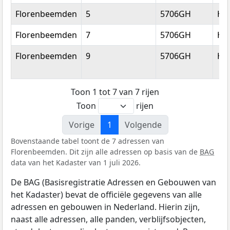
Florenbeemden
5
5706GH
He
Florenbeemden
7
5706GH
He
Florenbeemden
9
5706GH
He
Toon 1 tot 7 van 7 rijen
Toon
rijen
Vorige
1
Volgende
Bovenstaande tabel toont de 7 adressen van
Florenbeemden. Dit zijn alle adressen op basis van de
BAG
data van het Kadaster van 1 juli 2026.
De BAG (Basisregistratie Adressen en Gebouwen van
het Kadaster) bevat de officiële gegevens van alle
adressen en gebouwen in Nederland. Hierin zijn,
naast alle adressen, alle panden, verblijfsobjecten,