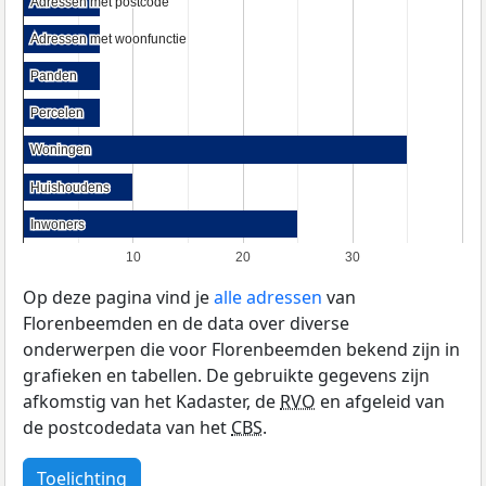
Adressen met postcode
Adressen met postcode
Adressen met woonfunctie
Adressen met woonfunctie
Panden
Panden
Percelen
Percelen
Woningen
Woningen
Huishoudens
Huishoudens
Inwoners
Inwoners
10
20
30
Op deze pagina vind je
alle adressen
van
Florenbeemden en de data over diverse
onderwerpen die voor Florenbeemden bekend zijn in
grafieken en tabellen. De gebruikte gegevens zijn
afkomstig van het Kadaster, de
RVO
en afgeleid van
de postcodedata van het
CBS
.
Toelichting