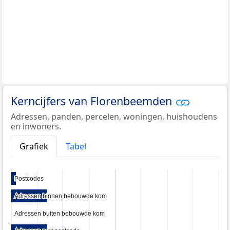
Kerncijfers van Florenbeemden
Adressen, panden, percelen, woningen, huishoudens
en inwoners.
Grafiek
Tabel
Postcodes
Postcodes
Adressen binnen bebouwde kom
Adressen binnen bebouwde kom
Adressen buiten bebouwde kom
Adressen buiten bebouwde kom