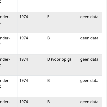
p
g
nder-
1974
E
geen data
p
g
nder-
1974
B
geen data
p
g
nder-
1974
D (voorlopig)
geen data
p
g
nder-
1974
B
geen data
p
g
nder-
1974
B
geen data