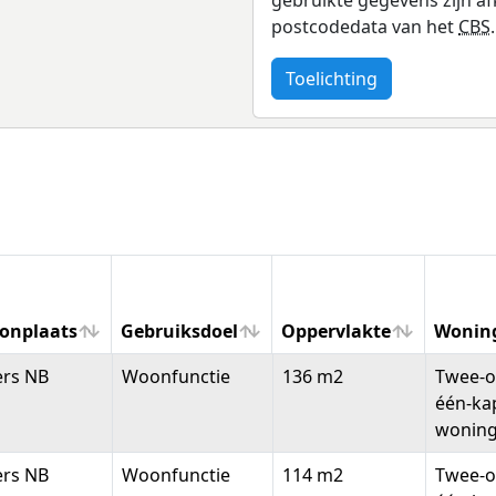
postcodedata van het
CBS
.
Toelichting
onplaats
Gebruiksdoel
Oppervlakte
Wonin
onplaats
Gebruiksdoel
Oppervlakte
Wonin
ers NB
Woonfunctie
136 m2
Twee-o
één-ka
wonin
ers NB
Woonfunctie
114 m2
Twee-o