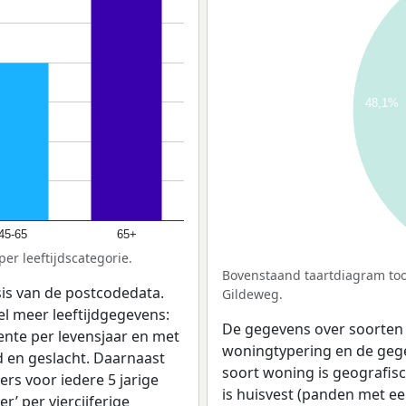
48,1%
45-65
65+
er leeftijdscategorie.
Bovenstaand taartdiagram too
sis van de postcodedata.
Gildeweg.
el meer leeftijdgegevens:
De gegevens over soorten
ente per levensjaar en met
woningtypering en de gegev
d en geslacht. Daarnaast
soort woning is geografis
rs voor iedere 5 jarige
is huisvest (panden met e
er’ per viercijferige