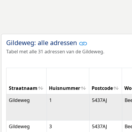
Gildeweg: alle adressen
Tabel met alle 31 adressen van de Gildeweg.
Straatnaam
Huisnummer
Postcode
Wo
Straatnaam
Huisnummer
Postcode
Wo
Gildeweg
1
5437AJ
Be
Gildeweg
3
5437AJ
Be