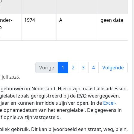
p
g
nder-
1974
A
geen data
p
g
Vorige
1
2
3
4
Volgende
juli 2026.
gebouwen in Nederland. Hierin zijn, naast alle adressen,
gielabel zoals geregistreerd bij de
RVO
weergegeven.
0 jaar en kunnen inmiddels zijn verlopen. In de
Excel-
de opnamedatum van het energielabel. De gegevens in
f opnieuw zijn vastgesteld.
k gebruik. Dit kan bijvoorbeeld een straat, weg, plein,