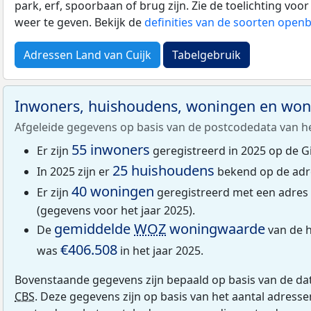
park, erf, spoorbaan of brug zijn. Zie de toelichting vo
weer te geven. Bekijk de
definities van de soorten open
Adressen Land van Cuijk
Tabelgebruik
Inwoners, huishoudens, woningen en wo
Afgeleide gegevens op basis van de postcodedata van h
55 inwoners
Er zijn
geregistreerd in 2025 op de G
25 huishoudens
In 2025 zijn er
bekend op de adr
40 woningen
Er zijn
geregistreerd met een adres
(gegevens voor het jaar 2025).
gemiddelde
WOZ
woningwaarde
De
van de h
€406.508
was
in het jaar 2025.
Bovenstaande gegevens zijn bepaald op basis van de da
CBS
. Deze gegevens zijn op basis van het aantal adress