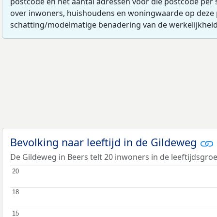
postcode en het aantal adressen voor die postcode per 
over inwoners, huishoudens en woningwaarde op deze 
schatting/modelmatige benadering van de werkelijkheid
Bevolking naar leeftijd in de Gildeweg
De Gildeweg in Beers telt 20 inwoners in de leeftijdsgroe
20
20
18
18
15
15