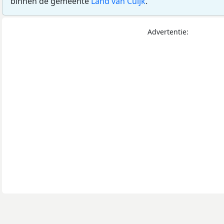
binnen de gemeente
Land van Cuijk
.
Advertentie: