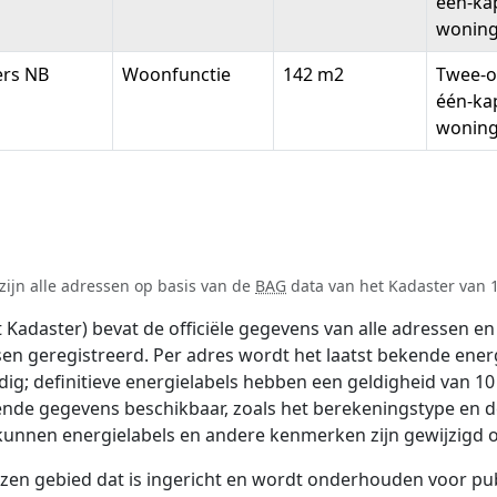
één-ka
wonin
ers NB
Woonfunctie
142 m2
Twee-o
één-ka
wonin
zijn alle adressen op basis van de
BAG
data van het Kadaster van 1 
adaster) bevat de officiële gegevens van alle adressen en 
tsen geregistreerd. Per adres wordt het laatst bekende ener
ldig; definitieve energielabels hebben een geldigheid van 1
lende gegevens beschikbaar, zoals het berekeningstype en 
 kunnen energielabels en andere kenmerken zijn gewijzigd o
 gebied dat is ingericht en wordt onderhouden voor publie