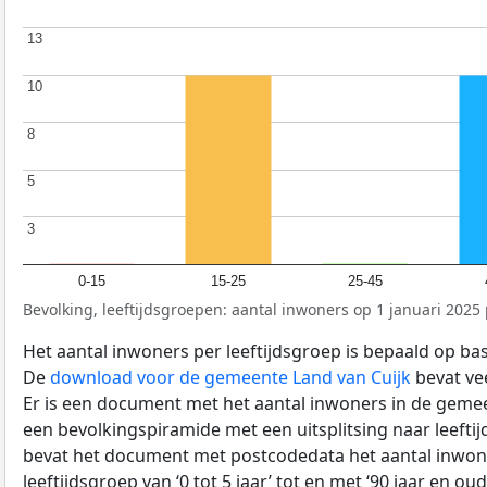
13
13
10
10
8
8
5
5
3
3
0-15
15-25
25-45
Bevolking, leeftijdsgroepen: aantal inwoners op 1 januari 2025 p
Het aantal inwoners per leeftijdsgroep is bepaald op ba
De
download voor de gemeente Land van Cuijk
bevat ve
Er is een document met het aantal inwoners in de geme
een bevolkingspiramide met een uitsplitsing naar leeftij
bevat het document met postcodedata het aantal inwone
leeftijdsgroep van ‘0 tot 5 jaar’ tot en met ‘90 jaar en oud