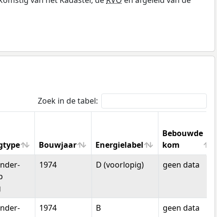
Zoek in de tabel:
Bebouwde
gtype
Bouwjaar
Energielabel
kom
gtype
Bouwjaar
Energielabel
Bebouwde
nder-
1974
D (voorlopig)
geen data
kom
p
g
nder-
1974
B
geen data