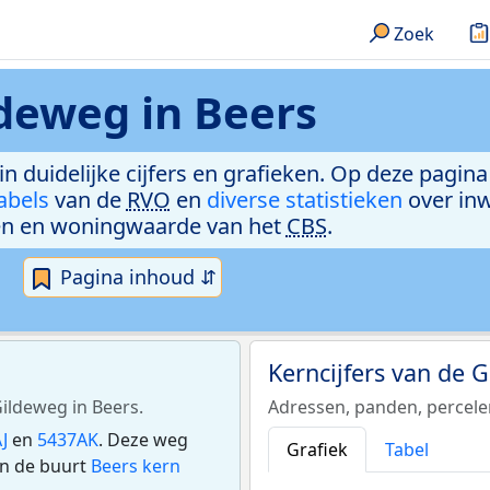
Zoek
deweg in Beers
in duidelijke cijfers en grafieken. Op deze pagin
abels
van de
RVO
en
diverse statistieken
over in
n en woningwaarde van het
CBS
.
Pagina inhoud ⇵
Kerncijfers van de 
Gildeweg in Beers.
Adressen, panden, percel
J
en
5437AK
. Deze weg
Grafiek
Tabel
in de buurt
Beers kern