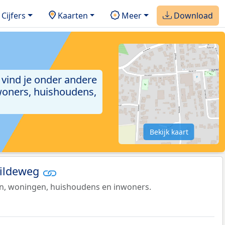
Cijfers
Kaarten
Meer
Download
a vind je onder andere
woners, huishoudens,
Bekijk kaart
Gildeweg
en, woningen, huishoudens en inwoners.