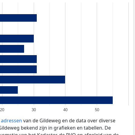
20
30
40
50
e adressen
van de Gildeweg en de data over diverse
ildeweg bekend zijn in grafieken en tabellen. De
fkomstig van het Kadaster, de
RVO
en afgeleid van de