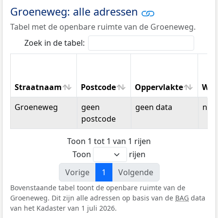
Groeneweg: alle adressen
Tabel met de openbare ruimte van de Groeneweg.
Zoek in de tabel:
Straatnaam
Postcode
Oppervlakte
Won
Straatnaam
Postcode
Oppervlakte
Won
Groeneweg
geen
geen data
n.v.t
postcode
Toon 1 tot 1 van 1 rijen
Toon
rijen
Vorige
1
Volgende
Bovenstaande tabel toont de openbare ruimte van de
Groeneweg. Dit zijn alle adressen op basis van de
BAG
data
van het Kadaster van 1 juli 2026.