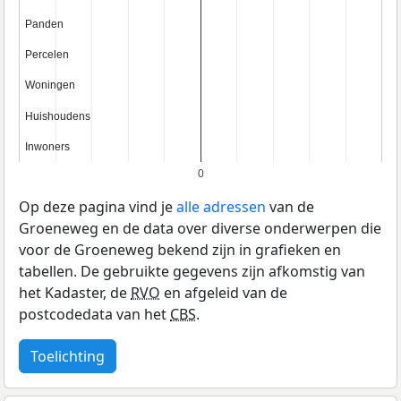
Panden
Panden
Percelen
Percelen
Woningen
Woningen
Huishoudens
Huishoudens
Inwoners
Inwoners
0
Op deze pagina vind je
alle adressen
van de
Groeneweg en de data over diverse onderwerpen die
voor de Groeneweg bekend zijn in grafieken en
tabellen. De gebruikte gegevens zijn afkomstig van
het Kadaster, de
RVO
en afgeleid van de
postcodedata van het
CBS
.
Toelichting