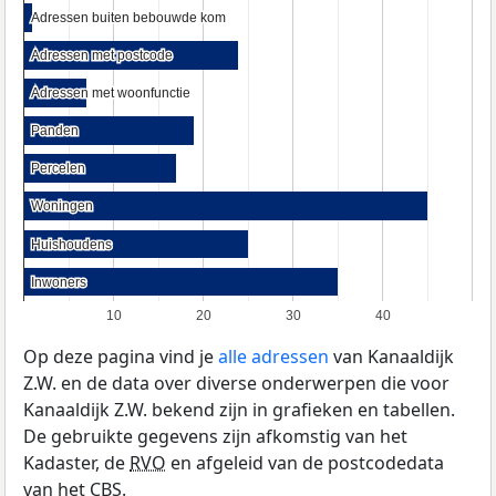
Adressen buiten bebouwde kom
Adressen buiten bebouwde kom
Adressen met postcode
Adressen met postcode
Adressen met woonfunctie
Adressen met woonfunctie
Panden
Panden
Percelen
Percelen
Woningen
Woningen
Huishoudens
Huishoudens
Inwoners
Inwoners
10
20
30
40
Op deze pagina vind je
alle adressen
van Kanaaldijk
Z.W. en de data over diverse onderwerpen die voor
Kanaaldijk Z.W. bekend zijn in grafieken en tabellen.
De gebruikte gegevens zijn afkomstig van het
Kadaster, de
RVO
en afgeleid van de postcodedata
van het
CBS
.