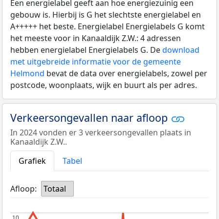
Een energielabel geeft aan hoe energiezuinig een
gebouw is. Hierbij is G het slechtste energielabel en
A+++++ het beste. Energielabel Energielabels G komt
het meeste voor in Kanaaldijk Z.W.: 4 adressen
hebben energielabel Energielabels G. De
download
met uitgebreide informatie voor de gemeente
Helmond
bevat de data over energielabels, zowel per
postcode, woonplaats, wijk en buurt als per adres.
Verkeersongevallen naar afloop
In 2024 vonden er 3 verkeersongevallen plaats in
Kanaaldijk Z.W..
Grafiek
Tabel
Afloop:
Totaal
10
10