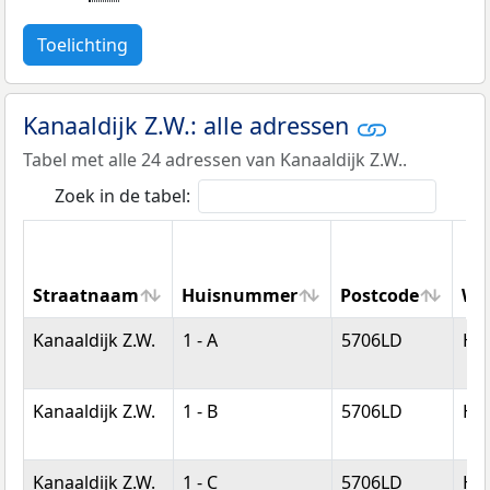
Toelichting
Kanaaldijk Z.W.: alle adressen
Tabel met alle 24 adressen van Kanaaldijk Z.W..
Zoek in de tabel:
Straatnaam
Huisnummer
Postcode
Wo
Straatnaam
Huisnummer
Postcode
Wo
Kanaaldijk Z.W.
1 - A
5706LD
He
Kanaaldijk Z.W.
1 - B
5706LD
He
Kanaaldijk Z.W.
1 - C
5706LD
He