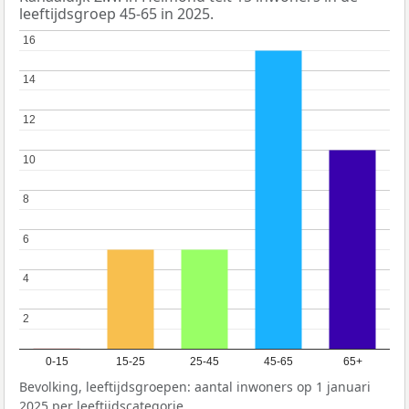
leeftijdsgroep 45-65 in 2025.
16
16
14
14
12
12
10
10
8
8
6
6
4
4
2
2
0-15
15-25
25-45
45-65
65+
Bevolking, leeftijdsgroepen: aantal inwoners op 1 januari
2025 per leeftijdscategorie.