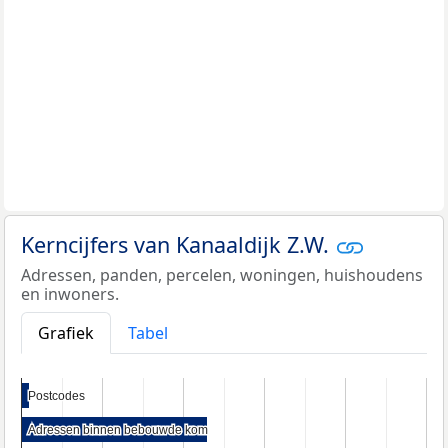
Kerncijfers van Kanaaldijk Z.W.
Adressen, panden, percelen, woningen, huishoudens
en inwoners.
Grafiek
Tabel
Postcodes
Postcodes
Adressen binnen bebouwde kom
Adressen binnen bebouwde kom