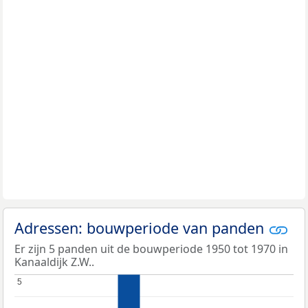
Adressen: bouwperiode van panden
Er zijn 5 panden uit de bouwperiode 1950 tot 1970 in
Kanaaldijk Z.W..
5
5