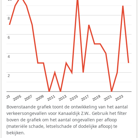
8
8
6
6
4
4
2
2
2017
2023
2007
2013
2019
2003
2009
2015
2021
2005
2011
Bovenstaande grafiek toont de ontwikkeling van het aantal
verkeersongevallen voor Kanaaldijk Z.W.. Gebruik het filter
boven de grafiek om het aantal ongevallen per afloop
(materiële schade, letselschade of dodelijke afloop) te
bekijken.