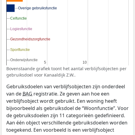
Overige gebruiksfunctie
Overige gebruiksfunctie
Celfunctie
Celfunctie
Logiesfunctie
Logiesfunctie
Gezondheidszorgfunctie
Gezondheidszorgfunctie
Sportfunctie
Sportfunctie
Onderwijsfunctie
Onderwijsfunctie
5
5
10
10
Bovenstaande grafiek toont het aantal verblijfsobjecten per
gebruiksdoel voor Kanaaldijk Z.W..
Gebruiksdoelen van verblijfsobjecten zijn onderdeel
van de
BAG
registratie. Ze geven aan hoe een
verblijfsobject wordt gebruikt. Een woning heeft
bijvoorbeeld als gebruiksdoel de “Woonfunctie”. Voor
de gebruiksdoelen zijn 11 categorieën gedefinieerd.
Aan één object verschillende gebruiksdoelen worden
toegekend. Een voorbeeld is een verblijfsobject