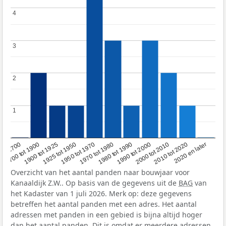
4
4
3
3
2
2
1
1
1950 tot 1970
1990 tot 2000
1900 tot 1925
2020 en later
1970 tot 1980
oor 1700
2000 tot 2010
1925 tot 1950
1980 tot 1990
1700 tot 1900
2010 tot 2020
Overzicht van het aantal panden naar bouwjaar voor
Kanaaldijk Z.W.. Op basis van de gegevens uit de
BAG
van
het Kadaster van 1 juli 2026. Merk op: deze gegevens
betreffen het aantal panden met een adres. Het aantal
adressen met panden in een gebied is bijna altijd hoger
dan het aantal panden. Dit is omdat er meerdere adressen