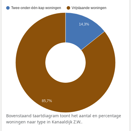
Twee-onder-één-kap woningen
Vrijstaande woningen
14,3%
85,7%
Bovenstaand taartdiagram toont het aantal en percentage
woningen naar type in Kanaaldijk Z.W..