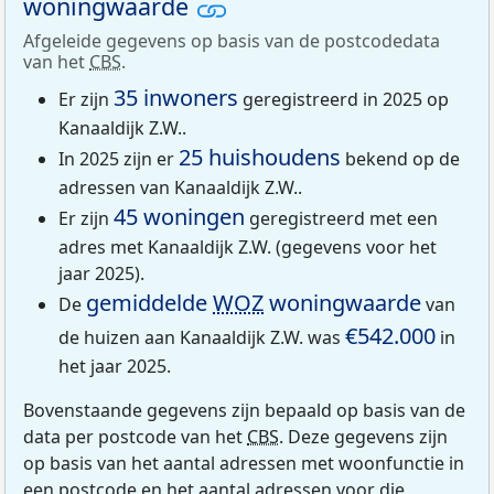
woningwaarde
Afgeleide gegevens op basis van de postcodedata
van het
CBS
.
35 inwoners
Er zijn
geregistreerd in 2025 op
Kanaaldijk Z.W..
25 huishoudens
In 2025 zijn er
bekend op de
adressen van Kanaaldijk Z.W..
45 woningen
Er zijn
geregistreerd met een
adres met Kanaaldijk Z.W. (gegevens voor het
jaar 2025).
gemiddelde
WOZ
woningwaarde
De
van
€542.000
de huizen aan Kanaaldijk Z.W. was
in
het jaar 2025.
Bovenstaande gegevens zijn bepaald op basis van de
data per postcode van het
CBS
. Deze gegevens zijn
op basis van het aantal adressen met woonfunctie in
een postcode en het aantal adressen voor die