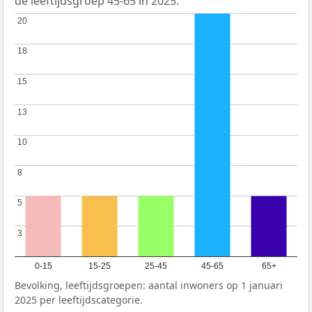
de leeftijdsgroep 45-65 in 2025.
20
20
18
18
15
15
13
13
10
10
8
8
5
5
3
3
0-15
15-25
25-45
45-65
65+
Bevolking, leeftijdsgroepen: aantal inwoners op 1 januari
2025 per leeftijdscategorie.