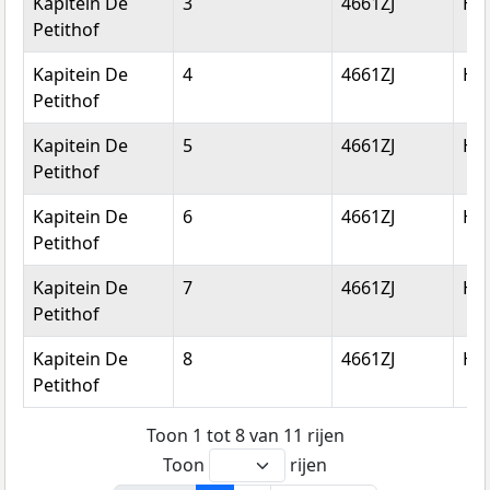
Kapitein De
3
4661ZJ
Hal
Petithof
Kapitein De
4
4661ZJ
Hal
Petithof
Kapitein De
5
4661ZJ
Hal
Petithof
Kapitein De
6
4661ZJ
Hal
Petithof
Kapitein De
7
4661ZJ
Hal
Petithof
Kapitein De
8
4661ZJ
Hal
Petithof
Toon 1 tot 8 van 11 rijen
Toon
rijen