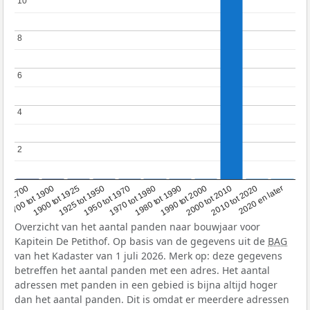
10
10
8
8
6
6
4
4
2
2
1950 tot 1970
1990 tot 2000
1900 tot 1925
2020 en later
1970 tot 1980
oor 1700
2000 tot 2010
1925 tot 1950
1980 tot 1990
1700 tot 1900
2010 tot 2020
Overzicht van het aantal panden naar bouwjaar voor
Kapitein De Petithof. Op basis van de gegevens uit de
BAG
van het Kadaster van 1 juli 2026. Merk op: deze gegevens
betreffen het aantal panden met een adres. Het aantal
adressen met panden in een gebied is bijna altijd hoger
dan het aantal panden. Dit is omdat er meerdere adressen