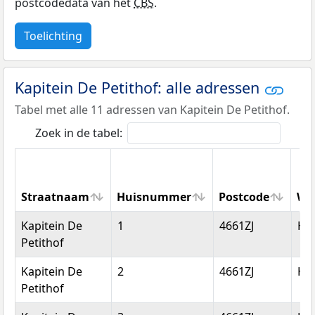
postcodedata van het
CBS
.
Toelichting
Kapitein De Petithof: alle adressen
Tabel met alle 11 adressen van Kapitein De Petithof.
Zoek in de tabel:
Straatnaam
Huisnummer
Postcode
Wo
Straatnaam
Huisnummer
Postcode
Wo
Kapitein De
1
4661ZJ
Hal
Petithof
Kapitein De
2
4661ZJ
Hal
Petithof