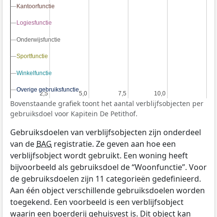
Kantoorfunctie
Kantoorfunctie
Logiesfunctie
Logiesfunctie
Onderwijsfunctie
Onderwijsfunctie
Sportfunctie
Sportfunctie
Winkelfunctie
Winkelfunctie
Overige gebruiksfunctie
Overige gebruiksfunctie
2,5
2,5
5,0
5,0
7,5
7,5
10,0
10,0
Bovenstaande grafiek toont het aantal verblijfsobjecten per
gebruiksdoel voor Kapitein De Petithof.
Gebruiksdoelen van verblijfsobjecten zijn onderdeel
van de
BAG
registratie. Ze geven aan hoe een
verblijfsobject wordt gebruikt. Een woning heeft
bijvoorbeeld als gebruiksdoel de “Woonfunctie”. Voor
de gebruiksdoelen zijn 11 categorieën gedefinieerd.
Aan één object verschillende gebruiksdoelen worden
toegekend. Een voorbeeld is een verblijfsobject
waarin een boerderij gehuisvest is. Dit object kan