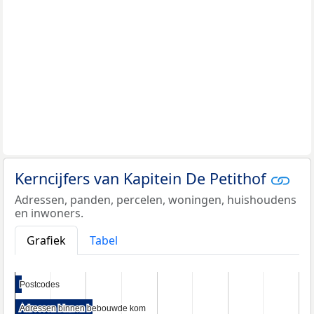
Kerncijfers van Kapitein De Petithof
Adressen, panden, percelen, woningen, huishoudens
en inwoners.
Grafiek
Tabel
Postcodes
Postcodes
Adressen binnen bebouwde kom
Adressen binnen bebouwde kom