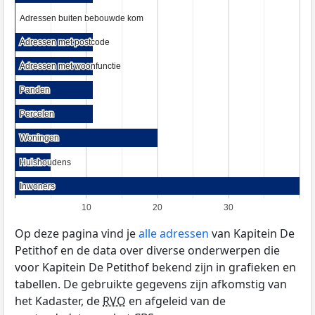
Adressen buiten bebouwde kom
Adressen buiten bebouwde kom
Adressen met postcode
Adressen met postcode
Adressen met woonfunctie
Adressen met woonfunctie
Panden
Panden
Percelen
Percelen
Woningen
Woningen
Huishoudens
Huishoudens
Inwoners
Inwoners
10
20
30
Op deze pagina vind je
alle adressen
van Kapitein De
Petithof en de data over diverse onderwerpen die
voor Kapitein De Petithof bekend zijn in grafieken en
tabellen. De gebruikte gegevens zijn afkomstig van
het Kadaster, de
RVO
en afgeleid van de