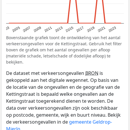
2017
2023
2007
2013
2019
2003
2009
2015
2021
2005
2011
Bovenstaande grafiek toont de ontwikkeling van het aantal
verkeersongevallen voor de Kettingstraat. Gebruik het filter
boven de grafiek om het aantal ongevallen per afloop
(materiële schade, letselschade of dodelijke afloop) te
bekijken.
De dataset met verkeersongevallen
BRON
is
gekoppeld aan het digitale wegennet. Op basis van
de locatie van de ongevallen en de geografie van de
Kettingstraat is bepaald welke ongevallen aan de
Kettingstraat toegerekend dienen te worden. De
data over verkeersongevallen zijn ook beschikbaar
op postcode, gemeente, wijk en buurt niveau. Bekijk
de verkeersongevallen in de
gemeente Geldrop-
Mierlo
.