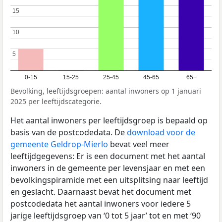
15
15
10
10
5
5
0-15
15-25
25-45
45-65
65+
Bevolking, leeftijdsgroepen: aantal inwoners op 1 januari
2025 per leeftijdscategorie.
Het aantal inwoners per leeftijdsgroep is bepaald op
basis van de postcodedata. De
download voor de
gemeente Geldrop-Mierlo
bevat veel meer
leeftijdgegevens: Er is een document met het aantal
inwoners in de gemeente per levensjaar en met een
bevolkingspiramide met een uitsplitsing naar leeftijd
en geslacht. Daarnaast bevat het document met
postcodedata het aantal inwoners voor iedere 5
jarige leeftijdsgroep van ‘0 tot 5 jaar’ tot en met ‘90