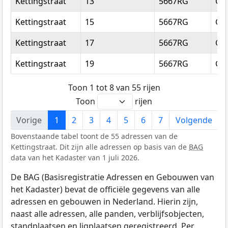
Kettingstraat
13
5667RG
Ge
Kettingstraat
15
5667RG
Ge
Kettingstraat
17
5667RG
Ge
Kettingstraat
19
5667RG
Ge
Toon 1 tot 8 van 55 rijen
Toon
rijen
Vorige
1
2
3
4
5
6
7
Volgende
Bovenstaande tabel toont de 55 adressen van de
Kettingstraat. Dit zijn alle adressen op basis van de
BAG
data van het Kadaster van 1 juli 2026.
De BAG (Basisregistratie Adressen en Gebouwen van
het Kadaster) bevat de officiële gegevens van alle
adressen en gebouwen in Nederland. Hierin zijn,
naast alle adressen, alle panden, verblijfsobjecten,
standplaatsen en ligplaatsen geregistreerd. Per