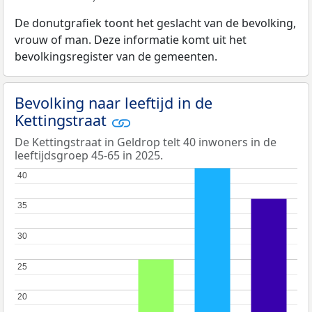
De donutgrafiek toont het geslacht van de bevolking,
vrouw of man. Deze informatie komt uit het
bevolkingsregister van de gemeenten.
Bevolking naar leeftijd in de
Kettingstraat
De Kettingstraat in Geldrop telt 40 inwoners in de
leeftijdsgroep 45-65 in 2025.
40
40
35
35
30
30
25
25
20
20