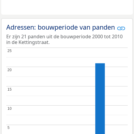
Adressen: bouwperiode van panden
Er zijn 21 panden uit de bouwperiode 2000 tot 2010
in de Kettingstraat.
25
25
20
20
15
15
10
10
5
5