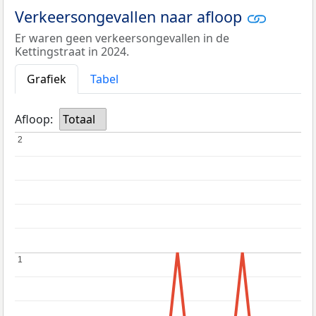
Verkeersongevallen naar afloop
Er waren geen verkeersongevallen in de
Kettingstraat in 2024.
Grafiek
Tabel
Afloop:
Totaal
2
2
1
1