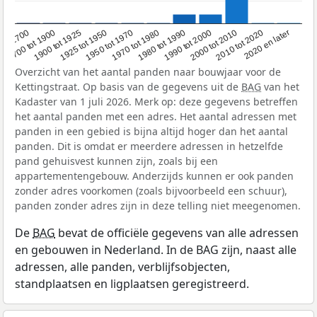
1950 tot 1970
1990 tot 2000
1900 tot 1925
2020 en later
1970 tot 1980
oor 1700
2000 tot 2010
1925 tot 1950
1980 tot 1990
1700 tot 1900
2010 tot 2020
Overzicht van het aantal panden naar bouwjaar voor de
Kettingstraat. Op basis van de gegevens uit de
BAG
van het
Kadaster van 1 juli 2026. Merk op: deze gegevens betreffen
het aantal panden met een adres. Het aantal adressen met
panden in een gebied is bijna altijd hoger dan het aantal
panden. Dit is omdat er meerdere adressen in hetzelfde
pand gehuisvest kunnen zijn, zoals bij een
appartementengebouw. Anderzijds kunnen er ook panden
zonder adres voorkomen (zoals bijvoorbeeld een schuur),
panden zonder adres zijn in deze telling niet meegenomen.
De
BAG
bevat de officiële gegevens van alle adressen
en gebouwen in Nederland. In de BAG zijn, naast alle
adressen, alle panden, verblijfsobjecten,
standplaatsen en ligplaatsen geregistreerd.