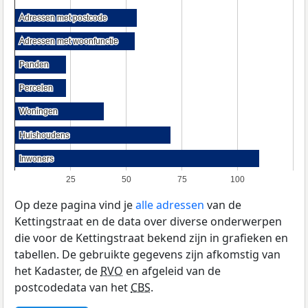
Adressen met postcode
Adressen met postcode
Adressen met woonfunctie
Adressen met woonfunctie
Panden
Panden
Percelen
Percelen
Woningen
Woningen
Huishoudens
Huishoudens
Inwoners
Inwoners
25
50
75
100
Op deze pagina vind je
alle adressen
van de
Kettingstraat en de data over diverse onderwerpen
die voor de Kettingstraat bekend zijn in grafieken en
tabellen. De gebruikte gegevens zijn afkomstig van
het Kadaster, de
RVO
en afgeleid van de
postcodedata van het
CBS
.