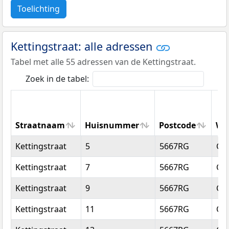
Toelichting
Kettingstraat: alle adressen
Tabel met alle 55 adressen van de Kettingstraat.
Zoek in de tabel:
Straatnaam
Huisnummer
Postcode
Wo
Straatnaam
Huisnummer
Postcode
Wo
Kettingstraat
5
5667RG
Ge
Kettingstraat
7
5667RG
Ge
Kettingstraat
9
5667RG
Ge
Kettingstraat
11
5667RG
Ge