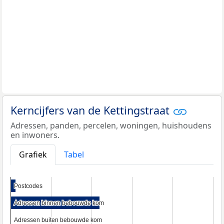
Kerncijfers van de Kettingstraat
Adressen, panden, percelen, woningen, huishoudens
en inwoners.
Grafiek
Tabel
Postcodes
Postcodes
Adressen binnen bebouwde kom
Adressen binnen bebouwde kom
Adressen buiten bebouwde kom
Adressen buiten bebouwde kom