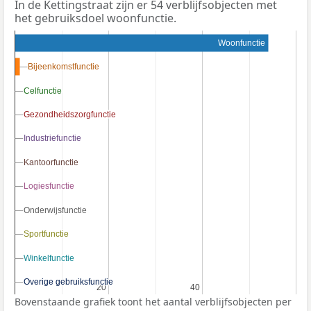
In de Kettingstraat zijn er 54 verblijfsobjecten met
het gebruiksdoel woonfunctie.
Woonfunctie
Bijeenkomstfunctie
Bijeenkomstfunctie
Celfunctie
Celfunctie
Gezondheidszorgfunctie
Gezondheidszorgfunctie
Industriefunctie
Industriefunctie
Kantoorfunctie
Kantoorfunctie
Logiesfunctie
Logiesfunctie
Onderwijsfunctie
Onderwijsfunctie
Sportfunctie
Sportfunctie
Winkelfunctie
Winkelfunctie
Overige gebruiksfunctie
Overige gebruiksfunctie
20
20
40
40
Bovenstaande grafiek toont het aantal verblijfsobjecten per