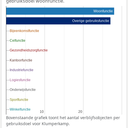
gebruiksdoel woonfunctie.
Woonfunctie
Overige gebruiksfunctie
Bijeenkomstfunctie
Bijeenkomstfunctie
Celfunctie
Celfunctie
Gezondheidszorgfunctie
Gezondheidszorgfunctie
Kantoorfunctie
Kantoorfunctie
Industriefunctie
Industriefunctie
Logiesfunctie
Logiesfunctie
Onderwijsfunctie
Onderwijsfunctie
Sportfunctie
Sportfunctie
Winkelfunctie
Winkelfunctie
10
10
20
20
Bovenstaande grafiek toont het aantal verblijfsobjecten per
gebruiksdoel voor Klumperkamp.