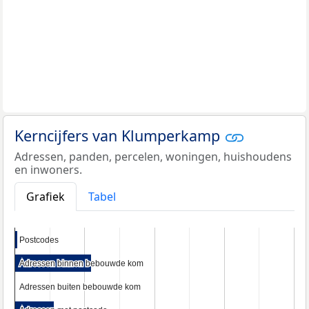
Kerncijfers van Klumperkamp
Adressen, panden, percelen, woningen, huishoudens
en inwoners.
Grafiek
Tabel
Postcodes
Postcodes
Adressen binnen bebouwde kom
Adressen binnen bebouwde kom
Adressen buiten bebouwde kom
Adressen buiten bebouwde kom