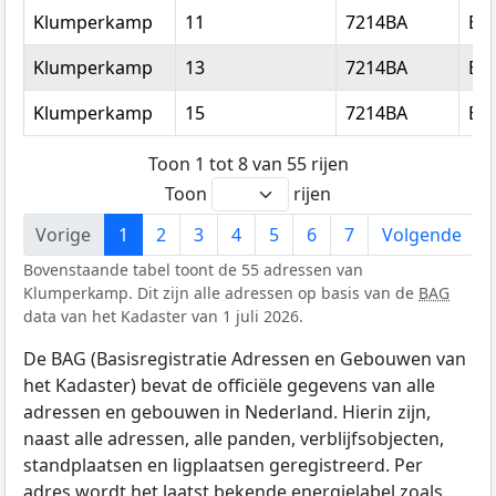
Klumperkamp
11
7214BA
Ep
Klumperkamp
13
7214BA
Ep
Klumperkamp
15
7214BA
Ep
Toon 1 tot 8 van 55 rijen
Toon
rijen
Vorige
1
2
3
4
5
6
7
Volgende
Bovenstaande tabel toont de 55 adressen van
Klumperkamp. Dit zijn alle adressen op basis van de
BAG
data van het Kadaster van 1 juli 2026.
De BAG (Basisregistratie Adressen en Gebouwen van
het Kadaster) bevat de officiële gegevens van alle
adressen en gebouwen in Nederland. Hierin zijn,
naast alle adressen, alle panden, verblijfsobjecten,
standplaatsen en ligplaatsen geregistreerd. Per
adres wordt het laatst bekende energielabel zoals