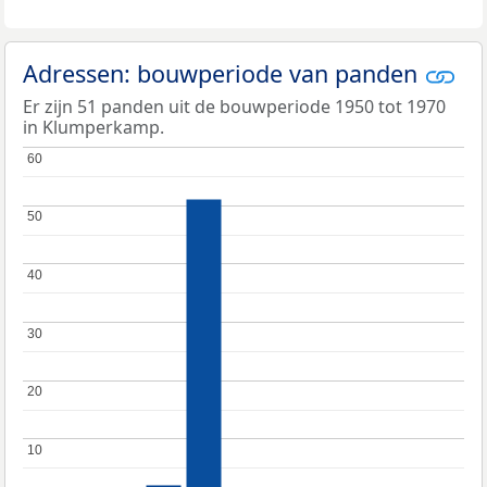
Adressen: bouwperiode van panden
Er zijn 51 panden uit de bouwperiode 1950 tot 1970
in Klumperkamp.
60
60
50
50
40
40
30
30
20
20
10
10