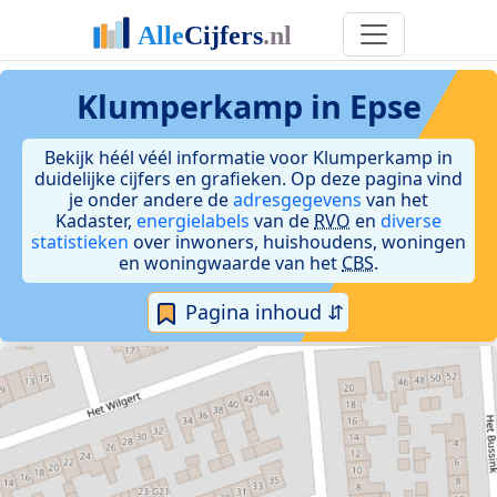
Klumperkamp in Epse
Bekijk héél véél informatie voor Klumperkamp in
duidelijke cijfers en grafieken. Op deze pagina vind
je onder andere de
adresgegevens
van het
Kadaster,
energielabels
van de
RVO
en
diverse
statistieken
over inwoners, huishoudens, woningen
en woningwaarde van het
CBS
.
Pagina inhoud ⇵