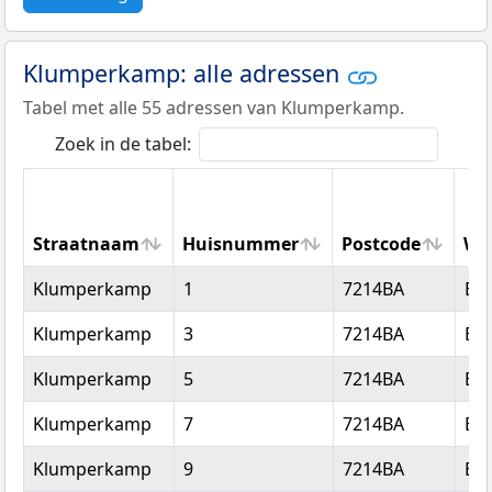
Klumperkamp: alle adressen
Tabel met alle 55 adressen van Klumperkamp.
Zoek in de tabel:
Straatnaam
Huisnummer
Postcode
Wo
Straatnaam
Huisnummer
Postcode
Wo
Klumperkamp
1
7214BA
Ep
Klumperkamp
3
7214BA
Ep
Klumperkamp
5
7214BA
Ep
Klumperkamp
7
7214BA
Ep
Klumperkamp
9
7214BA
Ep