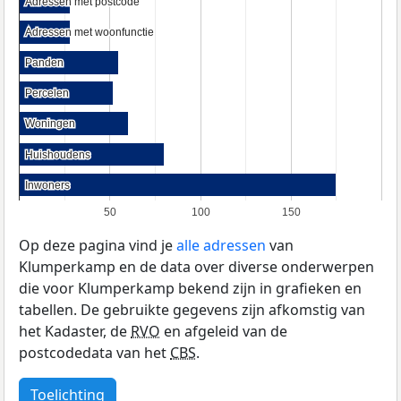
Adressen met postcode
Adressen met postcode
Adressen met woonfunctie
Adressen met woonfunctie
Panden
Panden
Percelen
Percelen
Woningen
Woningen
Huishoudens
Huishoudens
Inwoners
Inwoners
50
100
150
Op deze pagina vind je
alle adressen
van
Klumperkamp en de data over diverse onderwerpen
die voor Klumperkamp bekend zijn in grafieken en
tabellen. De gebruikte gegevens zijn afkomstig van
het Kadaster, de
RVO
en afgeleid van de
postcodedata van het
CBS
.
Toelichting