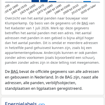
1950 tot 1970
1990 tot 2000
1900 tot 1925
2020 en later
1970 tot 1980
oor 1700
2000 tot 2010
1925 tot 1950
1980 tot 1990
1700 tot 1900
2010 tot 2020
Overzicht van het aantal panden naar bouwjaar voor
Klumperkamp. Op basis van de gegevens uit de
BAG
van
het Kadaster van 1 juli 2026. Merk op: deze gegevens
betreffen het aantal panden met een adres. Het aantal
adressen met panden in een gebied is bijna altijd hoger
dan het aantal panden. Dit is omdat er meerdere adressen
in hetzelfde pand gehuisvest kunnen zijn, zoals bij een
appartementengebouw. Anderzijds kunnen er ook panden
zonder adres voorkomen (zoals bijvoorbeeld een schuur),
panden zonder adres zijn in deze telling niet meegenomen.
De
BAG
bevat de officiële gegevens van alle adressen
en gebouwen in Nederland. In de BAG zijn, naast alle
adressen, alle panden, verblijfsobjecten,
standplaatsen en ligplaatsen geregistreerd.
Energielabels