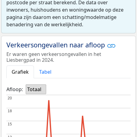
postcode per straat berekend. De data over
inwoners, huishoudens en woningwaarde op deze
pagina zijn daarom een schatting/modelmatige
benadering van de werkelijkheid.
Verkeersongevallen naar afloop
Er waren geen verkeersongevallen in het
Liesbergpad in 2024.
Grafiek
Tabel
Afloop:
Totaal
20
20
18
18
15
15