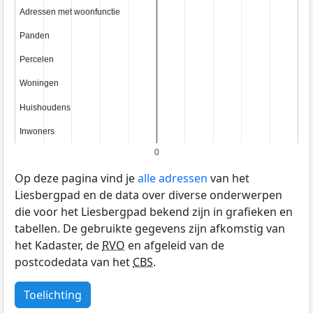
Adressen met woonfunctie
Adressen met woonfunctie
Panden
Panden
Percelen
Percelen
Woningen
Woningen
Huishoudens
Huishoudens
Inwoners
Inwoners
0
Op deze pagina vind je
alle adressen
van het
Liesbergpad en de data over diverse onderwerpen
die voor het Liesbergpad bekend zijn in grafieken en
tabellen. De gebruikte gegevens zijn afkomstig van
het Kadaster, de
RVO
en afgeleid van de
postcodedata van het
CBS
.
Toelichting