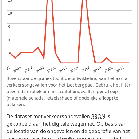
13
13
10
10
8
8
5
5
3
3
2017
2023
2007
2013
2019
2003
2009
2015
2021
2005
2011
Bovenstaande grafiek toont de ontwikkeling van het aantal
verkeersongevallen voor het Liesbergpad. Gebruik het filter
boven de grafiek om het aantal ongevallen per afloop
(materiële schade, letselschade of dodelijke afloop) te
bekijken.
De dataset met verkeersongevallen
BRON
is
gekoppeld aan het digitale wegennet. Op basis van
de locatie van de ongevallen en de geografie van het
Liesbergpad is bepaald welke ongevallen aan het