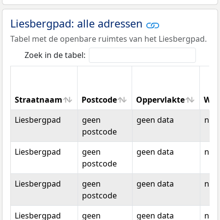
Liesbergpad: alle adressen
Tabel met de openbare ruimtes van het Liesbergpad.
Zoek in de tabel:
Straatnaam
Postcode
Oppervlakte
Won
Straatnaam
Postcode
Oppervlakte
Won
Liesbergpad
geen
geen data
n.v.t
postcode
Liesbergpad
geen
geen data
n.v.t
postcode
Liesbergpad
geen
geen data
n.v.t
postcode
Liesbergpad
geen
geen data
n.v.t