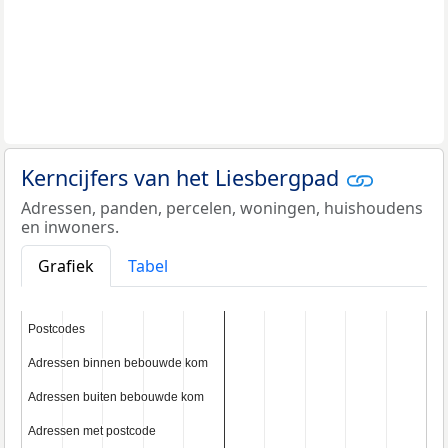
Kerncijfers van het Liesbergpad
Adressen, panden, percelen, woningen, huishoudens
en inwoners.
Grafiek
Tabel
Postcodes
Postcodes
Adressen binnen bebouwde kom
Adressen binnen bebouwde kom
Adressen buiten bebouwde kom
Adressen buiten bebouwde kom
Adressen met postcode
Adressen met postcode