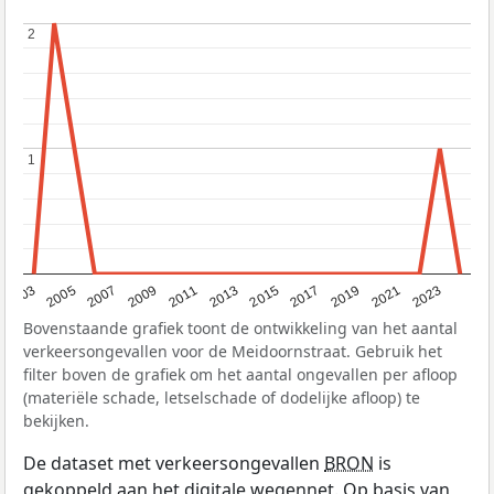
2
2
1
1
2017
2023
2007
2013
2019
2003
2009
2015
2021
2005
2011
Bovenstaande grafiek toont de ontwikkeling van het aantal
verkeersongevallen voor de Meidoornstraat. Gebruik het
filter boven de grafiek om het aantal ongevallen per afloop
(materiële schade, letselschade of dodelijke afloop) te
bekijken.
De dataset met verkeersongevallen
BRON
is
gekoppeld aan het digitale wegennet. Op basis van