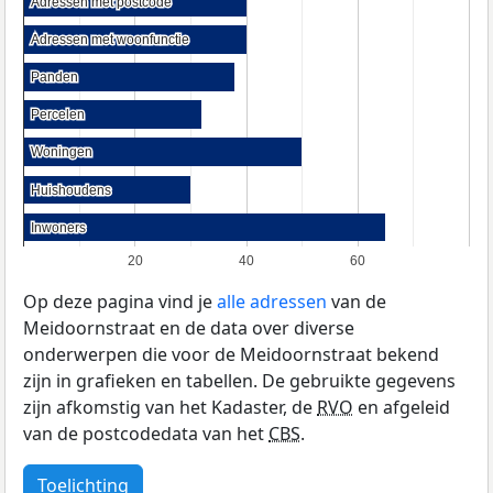
Adressen met postcode
Adressen met postcode
Adressen met woonfunctie
Adressen met woonfunctie
Panden
Panden
Percelen
Percelen
Woningen
Woningen
Huishoudens
Huishoudens
Inwoners
Inwoners
20
40
60
Op deze pagina vind je
alle adressen
van de
Meidoornstraat en de data over diverse
onderwerpen die voor de Meidoornstraat bekend
zijn in grafieken en tabellen. De gebruikte gegevens
zijn afkomstig van het Kadaster, de
RVO
en afgeleid
van de postcodedata van het
CBS
.
Toelichting