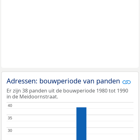
Adressen: bouwperiode van panden
Er zijn 38 panden uit de bouwperiode 1980 tot 1990
in de Meidoornstraat.
40
40
35
35
30
30