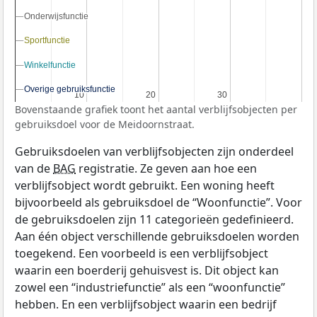
Onderwijsfunctie
Onderwijsfunctie
Sportfunctie
Sportfunctie
Winkelfunctie
Winkelfunctie
Overige gebruiksfunctie
Overige gebruiksfunctie
10
10
20
20
30
30
Bovenstaande grafiek toont het aantal verblijfsobjecten per
gebruiksdoel voor de Meidoornstraat.
Gebruiksdoelen van verblijfsobjecten zijn onderdeel
van de
BAG
registratie. Ze geven aan hoe een
verblijfsobject wordt gebruikt. Een woning heeft
bijvoorbeeld als gebruiksdoel de “Woonfunctie”. Voor
de gebruiksdoelen zijn 11 categorieën gedefinieerd.
Aan één object verschillende gebruiksdoelen worden
toegekend. Een voorbeeld is een verblijfsobject
waarin een boerderij gehuisvest is. Dit object kan
zowel een “industriefunctie” als een “woonfunctie”
hebben. En een verblijfsobject waarin een bedrijf