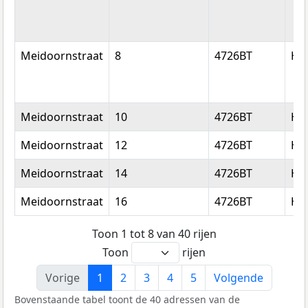
Meidoornstraat
8
4726BT
Hee
Meidoornstraat
10
4726BT
Hee
Meidoornstraat
12
4726BT
Hee
Meidoornstraat
14
4726BT
Hee
Meidoornstraat
16
4726BT
Hee
Toon 1 tot 8 van 40 rijen
Toon
rijen
Vorige
1
2
3
4
5
Volgende
Bovenstaande tabel toont de 40 adressen van de