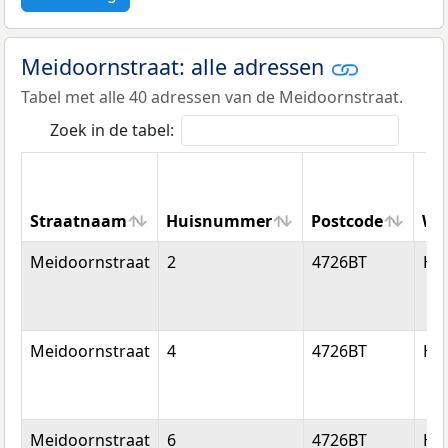
Meidoornstraat: alle adressen
Tabel met alle 40 adressen van de Meidoornstraat.
Zoek in de tabel:
Straatnaam
Huisnummer
Postcode
Wo
Straatnaam
Huisnummer
Postcode
Wo
Meidoornstraat
2
4726BT
Hee
Meidoornstraat
4
4726BT
Hee
Meidoornstraat
6
4726BT
Hee