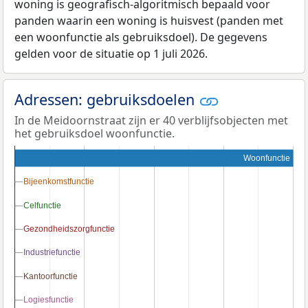
woning is geografisch-algoritmisch bepaald voor
panden waarin een woning is huisvest (panden met
een woonfunctie als gebruiksdoel). De gegevens
gelden voor de situatie op 1 juli 2026.
Adressen: gebruiksdoelen
In de Meidoornstraat zijn er 40 verblijfsobjecten met
het gebruiksdoel woonfunctie.
Woonfunctie
Bijeenkomstfunctie
Bijeenkomstfunctie
Celfunctie
Celfunctie
Gezondheidszorgfunctie
Gezondheidszorgfunctie
Industriefunctie
Industriefunctie
Kantoorfunctie
Kantoorfunctie
Logiesfunctie
Logiesfunctie