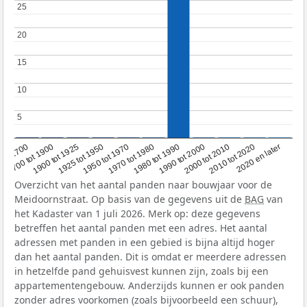
25
25
20
20
15
15
10
10
5
5
1950 tot 1970
1990 tot 2000
1900 tot 1925
2020 en later
1970 tot 1980
oor 1700
2000 tot 2010
1925 tot 1950
1980 tot 1990
1700 tot 1900
2010 tot 2020
Overzicht van het aantal panden naar bouwjaar voor de
Meidoornstraat. Op basis van de gegevens uit de
BAG
van
het Kadaster van 1 juli 2026. Merk op: deze gegevens
betreffen het aantal panden met een adres. Het aantal
adressen met panden in een gebied is bijna altijd hoger
dan het aantal panden. Dit is omdat er meerdere adressen
in hetzelfde pand gehuisvest kunnen zijn, zoals bij een
appartementengebouw. Anderzijds kunnen er ook panden
zonder adres voorkomen (zoals bijvoorbeeld een schuur),