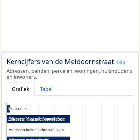
Kerncijfers van de Meidoornstraat
Adressen, panden, percelen, woningen, huishoudens
en inwoners.
Grafiek
Tabel
Postcodes
Postcodes
Adressen binnen bebouwde kom
Adressen binnen bebouwde kom
Adressen buiten bebouwde kom
Adressen buiten bebouwde kom