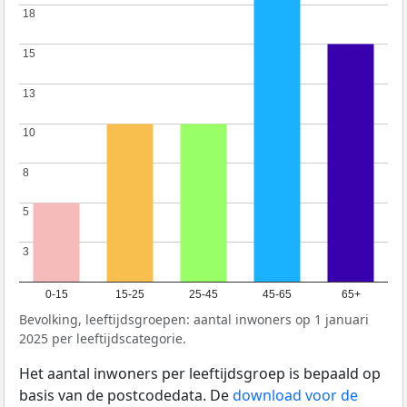
18
18
15
15
13
13
10
10
8
8
5
5
3
3
0-15
15-25
25-45
45-65
65+
Bevolking, leeftijdsgroepen: aantal inwoners op 1 januari
2025 per leeftijdscategorie.
Het aantal inwoners per leeftijdsgroep is bepaald op
basis van de postcodedata. De
download voor de