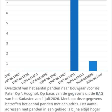
7
7
6
6
5
5
4
4
3
3
2
2
1
1
1950 tot 1970
1990 tot 2000
1900 tot 1925
2020 en later
1970 tot 1980
oor 1700
2000 tot 2010
1925 tot 1950
1980 tot 1990
1700 tot 1900
2010 tot 2020
Overzicht van het aantal panden naar bouwjaar voor de
Pater Op ’t Hooghof. Op basis van de gegevens uit de
BAG
van het Kadaster van 1 juli 2026. Merk op: deze gegevens
betreffen het aantal panden met een adres. Het aantal
adressen met panden in een gebied is bijna altijd hoger