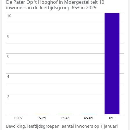
De Pater Op ’t Hooghof in Moergestel telt 10
inwoners in de leeftijdsgroep 65+ in 2025.
10
10
8
8
6
6
4
4
2
2
0-15
15-25
25-45
45-65
65+
Bevolking, leeftijdsgroepen: aantal inwoners op 1 januari