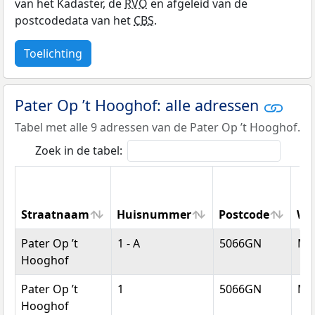
van het Kadaster, de
RVO
en afgeleid van de
postcodedata van het
CBS
.
Toelichting
Pater Op ’t Hooghof: alle adressen
Tabel met alle 9 adressen van de Pater Op ’t Hooghof.
Zoek in de tabel:
Straatnaam
Huisnummer
Postcode
Wo
Straatnaam
Huisnummer
Postcode
Wo
Pater Op ’t
1 - A
5066GN
Mo
Hooghof
Pater Op ’t
1
5066GN
Mo
Hooghof