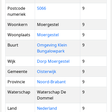
Postcode
5066
9
numeriek
Woonkern
Moergestel
9
Woonplaats
Moergestel
9
Buurt
Omgeving Klein
9
Bungalowpark
Wijk
Dorp Moergestel
9
Gemeente
Oisterwijk
9
Provincie
Noord-Brabant
9
Waterschap
Waterschap De
9
Dommel
Land
Nederland
9