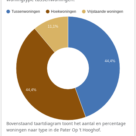
Tussenwoningen
Hoekwoningen
Vrijstaande woningen
11,1%
44,4%
44,4%
Bovenstaand taartdiagram toont het aantal en percentage
woningen naar type in de Pater Op ’t Hooghof.