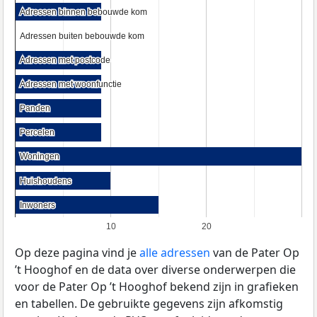
Adressen binnen bebouwde kom
Adressen binnen bebouwde kom
Adressen buiten bebouwde kom
Adressen buiten bebouwde kom
Adressen met postcode
Adressen met postcode
Adressen met woonfunctie
Adressen met woonfunctie
Panden
Panden
Percelen
Percelen
Woningen
Woningen
Huishoudens
Huishoudens
Inwoners
Inwoners
10
20
Op deze pagina vind je
alle adressen
van de Pater Op
’t Hooghof en de data over diverse onderwerpen die
voor de Pater Op ’t Hooghof bekend zijn in grafieken
en tabellen. De gebruikte gegevens zijn afkomstig