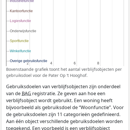
Industriefunctie
Industriefunctie
Kantoorfunctie
Kantoorfunctie
Logiesfunctie
Logiesfunctie
Onderwijsfunctie
Onderwijsfunctie
Sportfunctie
Sportfunctie
Winkelfunctie
Winkelfunctie
Overige gebruiksfunctie
Overige gebruiksfunctie
2
2
4
4
6
6
8
8
Bovenstaande grafiek toont het aantal verblijfsobjecten per
gebruiksdoel voor de Pater Op ’t Hooghof.
Gebruiksdoelen van verblijfsobjecten zijn onderdeel
van de
BAG
registratie. Ze geven aan hoe een
verblijfsobject wordt gebruikt. Een woning heeft
bijvoorbeeld als gebruiksdoel de “Woonfunctie”. Voor
de gebruiksdoelen zijn 11 categorieën gedefinieerd.
Aan één object verschillende gebruiksdoelen worden
toegekend. Een voorbeeld is een verblijfsobject