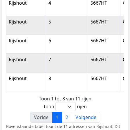
Rijshout
4
5667HT
Ge
Rijshout
5
5667HT
Ge
Rijshout
6
5667HT
Ge
Rijshout
7
5667HT
Ge
Rijshout
8
5667HT
Ge
Toon 1 tot 8 van 11 rijen
Toon
rijen
Vorige
1
2
Volgende
Bovenstaande tabel toont de 11 adressen van Rijshout. Dit