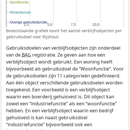
Sportfunctie
Sportfunctie
Winkelfunctie
Winkelfunctie
Overige gebruiksfunctie
Overige gebruiksfunctie
2,5
2,5
5,0
5,0
7,5
7,5
10,0
10,0
Bovenstaande grafiek toont het aantal verblijfsobjecten per
gebruiksdoel voor Rijshout.
Gebruiksdoelen van verblijfsobjecten zijn onderdeel
van de
BAG
registratie. Ze geven aan hoe een
verblijfsobject wordt gebruikt. Een woning heeft
bijvoorbeeld als gebruiksdoel de “Woonfunctie”. Voor
de gebruiksdoelen zijn 11 categorieën gedefinieerd.
Aan één object verschillende gebruiksdoelen worden
toegekend. Een voorbeeld is een verblijfsobject
waarin een boerderij gehuisvest is. Dit object kan
zowel een “industriefunctie” als een “woonfunctie”
hebben. En een verblijfsobject waarin een bedrijf
gehuisvest is kan naast gebruiksdoel
“industriefunctie” bijvoorbeeld ook een