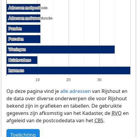
Adressen met postcode
Adressen met postcode
Adressen met woonfunctie
Adressen met woonfunctie
Panden
Panden
Percelen
Percelen
Woningen
Woningen
Huishoudens
Huishoudens
Inwoners
Inwoners
10
20
30
Op deze pagina vind je
alle adressen
van Rijshout en
de data over diverse onderwerpen die voor Rijshout
bekend zijn in grafieken en tabellen. De gebruikte
gegevens zijn afkomstig van het Kadaster, de
RVO
en
afgeleid van de postcodedata van het
CBS
.
Toelichting