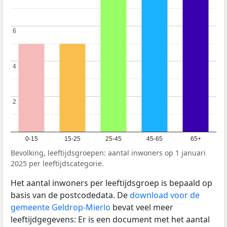
6
6
4
4
2
2
0-15
15-25
25-45
45-65
65+
Bevolking, leeftijdsgroepen: aantal inwoners op 1 januari
2025 per leeftijdscategorie.
Het aantal inwoners per leeftijdsgroep is bepaald op
basis van de postcodedata. De
download voor de
gemeente Geldrop-Mierlo
bevat veel meer
leeftijdgegevens: Er is een document met het aantal