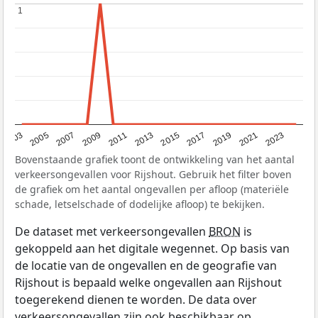
1
1
2017
2023
2007
2013
2019
2003
2009
2015
2021
2005
2011
Bovenstaande grafiek toont de ontwikkeling van het aantal
verkeersongevallen voor Rijshout. Gebruik het filter boven
de grafiek om het aantal ongevallen per afloop (materiële
schade, letselschade of dodelijke afloop) te bekijken.
De dataset met verkeersongevallen
BRON
is
gekoppeld aan het digitale wegennet. Op basis van
de locatie van de ongevallen en de geografie van
Rijshout is bepaald welke ongevallen aan Rijshout
toegerekend dienen te worden. De data over
verkeersongevallen zijn ook beschikbaar op