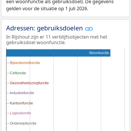
een woonfunctie als gebruiksdoel). De gegevens
gelden voor de situatie op 1 juli 2026.
Adressen: gebruiksdoelen
In Rijshout zijn er 11 verblijfsobjecten met het
gebruiksdoel woonfunctie.
Woonfunctie
Bijeenkomstfunctie
Bijeenkomstfunctie
Celfunctie
Celfunctie
Gezondheidszorgfunctie
Gezondheidszorgfunctie
Industriefunctie
Industriefunctie
Kantoorfunctie
Kantoorfunctie
Logiesfunctie
Logiesfunctie
Onderwijsfunctie
Onderwijsfunctie