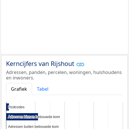
Kerncijfers van Rijshout
Adressen, panden, percelen, woningen, huishoudens
en inwoners.
Grafiek
Tabel
Postcodes
Postcodes
Adressen binnen bebouwde kom
Adressen binnen bebouwde kom
Adressen buiten bebouwde kom
Adressen buiten bebouwde kom