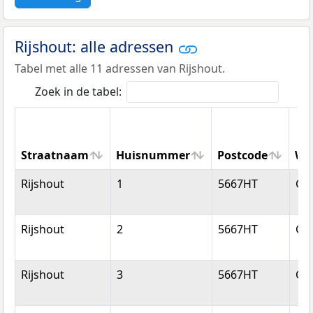
Rijshout: alle adressen
Tabel met alle 11 adressen van Rijshout.
Zoek in de tabel:
Straatnaam
Huisnummer
Postcode
Wo
Straatnaam
Huisnummer
Postcode
Wo
Rijshout
1
5667HT
Ge
Rijshout
2
5667HT
Ge
Rijshout
3
5667HT
Ge