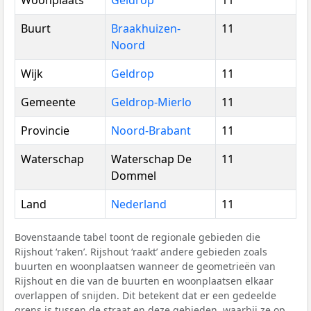
Woonplaats
Geldrop
11
Buurt
Braakhuizen-
11
Noord
Wijk
Geldrop
11
Gemeente
Geldrop-Mierlo
11
Provincie
Noord-Brabant
11
Waterschap
Waterschap De
11
Dommel
Land
Nederland
11
Bovenstaande tabel toont de regionale gebieden die
Rijshout ‘raken’. Rijshout ‘raakt’ andere gebieden zoals
buurten en woonplaatsen wanneer de geometrieën van
Rijshout en die van de buurten en woonplaatsen elkaar
overlappen of snijden. Dit betekent dat er een gedeelde
grens is tussen de straat en deze gebieden, waarbij ze op