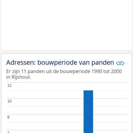
Adressen: bouwperiode van panden
Er zijn 11 panden uit de bouwperiode 1990 tot 2000
in Rijshout.
12
12
10
10
8
8