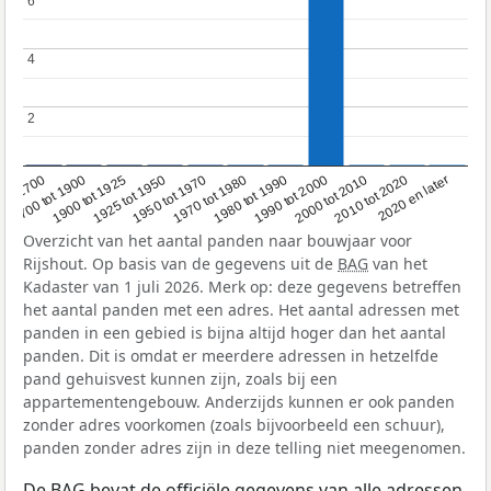
6
6
4
4
2
2
1950 tot 1970
1990 tot 2000
1900 tot 1925
2020 en later
1970 tot 1980
oor 1700
2000 tot 2010
1925 tot 1950
1980 tot 1990
1700 tot 1900
2010 tot 2020
Overzicht van het aantal panden naar bouwjaar voor
Rijshout. Op basis van de gegevens uit de
BAG
van het
Kadaster van 1 juli 2026. Merk op: deze gegevens betreffen
het aantal panden met een adres. Het aantal adressen met
panden in een gebied is bijna altijd hoger dan het aantal
panden. Dit is omdat er meerdere adressen in hetzelfde
pand gehuisvest kunnen zijn, zoals bij een
appartementengebouw. Anderzijds kunnen er ook panden
zonder adres voorkomen (zoals bijvoorbeeld een schuur),
panden zonder adres zijn in deze telling niet meegenomen.
De
BAG
bevat de officiële gegevens van alle adressen