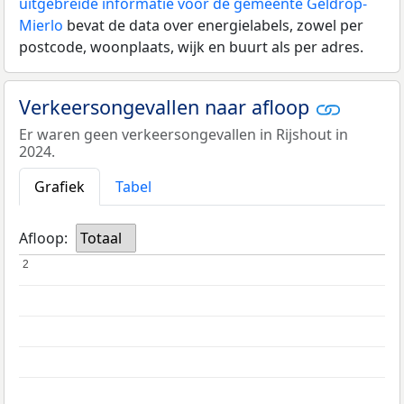
uitgebreide informatie voor de gemeente Geldrop-
Mierlo
bevat de data over energielabels, zowel per
postcode, woonplaats, wijk en buurt als per adres.
Verkeersongevallen naar afloop
Er waren geen verkeersongevallen in Rijshout in
2024.
Grafiek
Tabel
Afloop:
Totaal
2
2