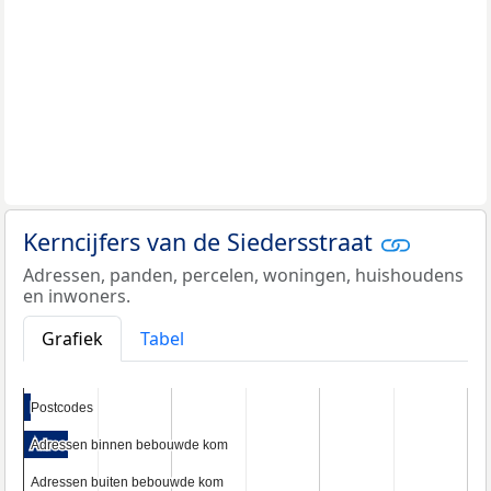
Kerncijfers van de Siedersstraat
Adressen, panden, percelen, woningen, huishoudens
en inwoners.
Grafiek
Tabel
Postcodes
Postcodes
Adressen binnen bebouwde kom
Adressen binnen bebouwde kom
Adressen buiten bebouwde kom
Adressen buiten bebouwde kom