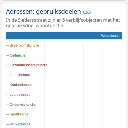
Adressen: gebruiksdoelen
In de Siedersstraat zijn er 6 verblijfsobjecten met het
gebruiksdoel woonfunctie.
Woonfunctie
Bijeenkomstfunctie
Bijeenkomstfunctie
Celfunctie
Celfunctie
Gezondheidszorgfunctie
Gezondheidszorgfunctie
Industriefunctie
Industriefunctie
Kantoorfunctie
Kantoorfunctie
Logiesfunctie
Logiesfunctie
Onderwijsfunctie
Onderwijsfunctie
Sportfunctie
Sportfunctie
Winkelfunctie
Winkelfunctie