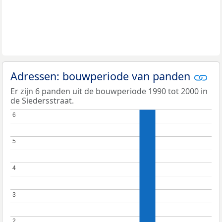
Adressen: bouwperiode van panden
Er zijn 6 panden uit de bouwperiode 1990 tot 2000 in
de Siedersstraat.
6
6
5
5
4
4
3
3
2
2