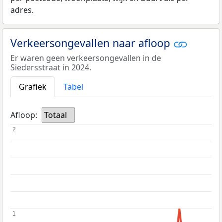
adres.
Verkeersongevallen naar afloop
Er waren geen verkeersongevallen in de
Siedersstraat in 2024.
Grafiek
Tabel
Afloop:
Totaal
2
2
1
1