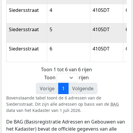
Siedersstraat
4
4105DT
Cu
Siedersstraat
5
4105DT
Cu
Siedersstraat
6
4105DT
Cu
Toon 1 tot 6 van 6 rijen
Toon
rijen
Vorige
1
Volgende
Bovenstaande tabel toont de 6 adressen van de
Siedersstraat. Dit zijn alle adressen op basis van de
BAG
data van het Kadaster van 1 juli 2026.
De BAG (Basisregistratie Adressen en Gebouwen van
het Kadaster) bevat de officiële gegevens van alle