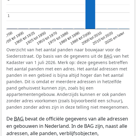
1
1
1950 tot 1970
1990 tot 2000
1900 tot 1925
2020 en later
1970 tot 1980
oor 1700
2000 tot 2010
1925 tot 1950
1980 tot 1990
1700 tot 1900
2010 tot 2020
Overzicht van het aantal panden naar bouwjaar voor de
Siedersstraat. Op basis van de gegevens uit de
BAG
van het
Kadaster van 1 juli 2026. Merk op: deze gegevens betreffen
het aantal panden met een adres. Het aantal adressen met
panden in een gebied is bijna altijd hoger dan het aantal
panden. Dit is omdat er meerdere adressen in hetzelfde
pand gehuisvest kunnen zijn, zoals bij een
appartementengebouw. Anderzijds kunnen er ook panden
zonder adres voorkomen (zoals bijvoorbeeld een schuur),
panden zonder adres zijn in deze telling niet meegenomen.
De
BAG
bevat de officiële gegevens van alle adressen
en gebouwen in Nederland. In de BAG zijn, naast alle
adressen, alle panden, verblijfsobjecten,