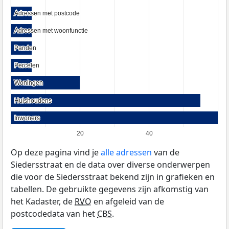
Adressen met postcode
Adressen met postcode
Adressen met woonfunctie
Adressen met woonfunctie
Panden
Panden
Percelen
Percelen
Woningen
Woningen
Huishoudens
Huishoudens
Inwoners
Inwoners
20
40
Op deze pagina vind je
alle adressen
van de
Siedersstraat en de data over diverse onderwerpen
die voor de Siedersstraat bekend zijn in grafieken en
tabellen. De gebruikte gegevens zijn afkomstig van
het Kadaster, de
RVO
en afgeleid van de
postcodedata van het
CBS
.