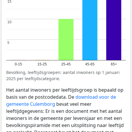
15
15
10
10
5
5
0-15
15-25
25-45
45-65
65+
Bevolking, leeftijdsgroepen: aantal inwoners op 1 januari
2025 per leeftijdscategorie.
Het aantal inwoners per leeftijdsgroep is bepaald op
basis van de postcodedata. De
download voor de
gemeente Culemborg
bevat veel meer
leeftijdgegevens: Er is een document met het aantal
inwoners in de gemeente per levensjaar en met een
bevolkingspiramide met een uitsplitsing naar leeftijd