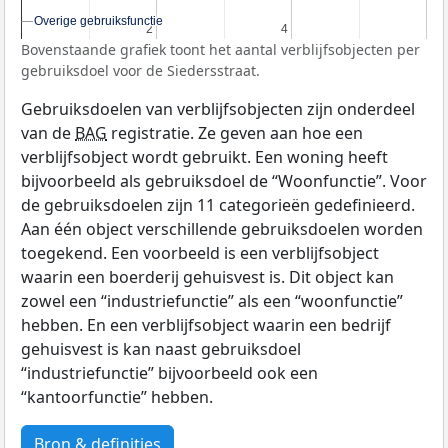
Overige gebruiksfunctie
Overige gebruiksfunctie
2
2
4
4
Bovenstaande grafiek toont het aantal verblijfsobjecten per
gebruiksdoel voor de Siedersstraat.
Gebruiksdoelen van verblijfsobjecten zijn onderdeel
van de
BAG
registratie. Ze geven aan hoe een
verblijfsobject wordt gebruikt. Een woning heeft
bijvoorbeeld als gebruiksdoel de “Woonfunctie”. Voor
de gebruiksdoelen zijn 11 categorieën gedefinieerd.
Aan één object verschillende gebruiksdoelen worden
toegekend. Een voorbeeld is een verblijfsobject
waarin een boerderij gehuisvest is. Dit object kan
zowel een “industriefunctie” als een “woonfunctie”
hebben. En een verblijfsobject waarin een bedrijf
gehuisvest is kan naast gebruiksdoel
“industriefunctie” bijvoorbeeld ook een
“kantoorfunctie” hebben.
Bron & definities