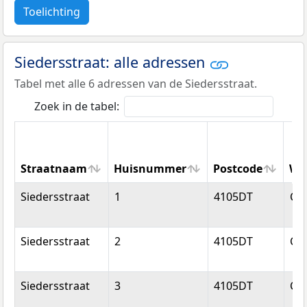
Toelichting
Siedersstraat: alle adressen
Tabel met alle 6 adressen van de Siedersstraat.
Zoek in de tabel:
Straatnaam
Huisnummer
Postcode
Wo
Straatnaam
Huisnummer
Postcode
Wo
Siedersstraat
1
4105DT
Cu
Siedersstraat
2
4105DT
Cu
Siedersstraat
3
4105DT
Cu