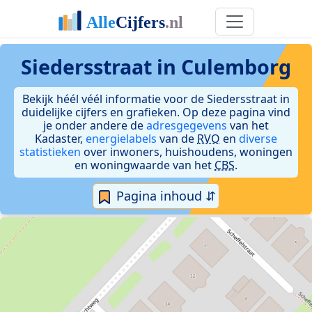
Siedersstraat in Culemborg
Bekijk héél véél informatie voor de Siedersstraat in
duidelijke cijfers en grafieken. Op deze pagina vind
je onder andere de
adresgegevens
van het
Kadaster,
energielabels
van de
RVO
en
diverse
statistieken
over inwoners, huishoudens, woningen
en woningwaarde van het
CBS
.
Pagina inhoud ⇵