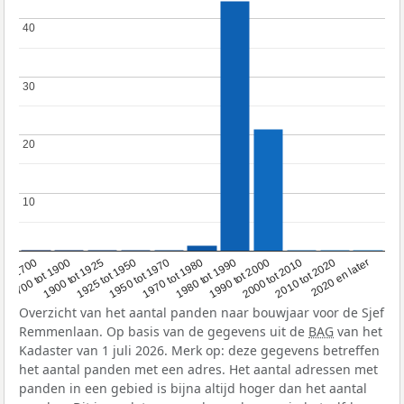
40
40
30
30
20
20
10
10
1950 tot 1970
1990 tot 2000
1900 tot 1925
2020 en later
1970 tot 1980
oor 1700
2000 tot 2010
1925 tot 1950
1980 tot 1990
1700 tot 1900
2010 tot 2020
Overzicht van het aantal panden naar bouwjaar voor de Sjef
Remmenlaan. Op basis van de gegevens uit de
BAG
van het
Kadaster van 1 juli 2026. Merk op: deze gegevens betreffen
het aantal panden met een adres. Het aantal adressen met
panden in een gebied is bijna altijd hoger dan het aantal