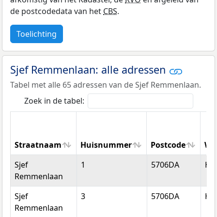
de postcodedata van het
CBS
.
Toelichting
Sjef Remmenlaan: alle adressen
Tabel met alle 65 adressen van de Sjef Remmenlaan.
Zoek in de tabel:
Straatnaam
Huisnummer
Postcode
Wo
Straatnaam
Huisnummer
Postcode
Wo
Sjef
1
5706DA
He
Remmenlaan
Sjef
3
5706DA
He
Remmenlaan