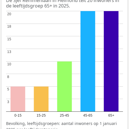
De Sjef Remmenlaan in Helmond telt 20 inwoners in
de leeftijdsgroep 65+ in 2025.
20
20
18
18
15
15
13
13
10
10
8
8
5
5
3
3
0-15
15-25
25-45
45-65
65+
Bevolking, leeftijdsgroepen: aantal inwoners op 1 januari