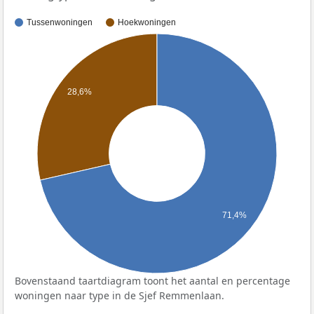
Tussenwoningen
Hoekwoningen
28,6%
71,4%
Bovenstaand taartdiagram toont het aantal en percentage
woningen naar type in de Sjef Remmenlaan.