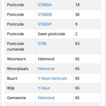
Postcode
5706DA
18
Postcode
5706DB
36
Postcode
5706DP
9
Postcode
Geen postcode
2
Postcode
5706
63
numeriek
Woonkern
Helmond
65
Woonplaats
Helmond
65
Buurt
’t Hout-Centrum
65
Wijk
’t Hout
65
Gemeente
Helmond
65