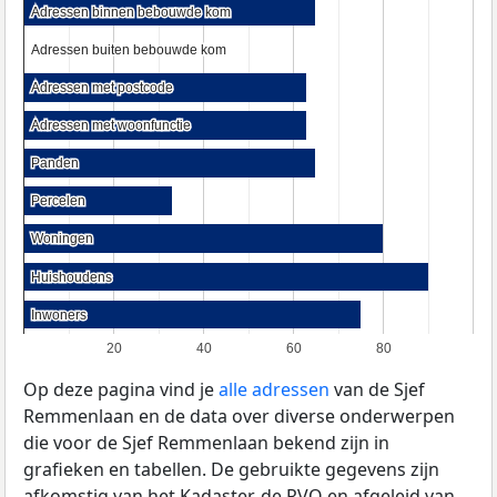
Adressen binnen bebouwde kom
Adressen binnen bebouwde kom
Adressen buiten bebouwde kom
Adressen buiten bebouwde kom
Adressen met postcode
Adressen met postcode
Adressen met woonfunctie
Adressen met woonfunctie
Panden
Panden
Percelen
Percelen
Woningen
Woningen
Huishoudens
Huishoudens
Inwoners
Inwoners
20
40
60
80
Op deze pagina vind je
alle adressen
van de Sjef
Remmenlaan en de data over diverse onderwerpen
die voor de Sjef Remmenlaan bekend zijn in
grafieken en tabellen. De gebruikte gegevens zijn
afkomstig van het Kadaster, de
RVO
en afgeleid van