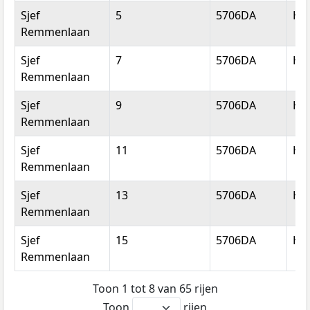
Sjef
5
5706DA
He
Remmenlaan
Sjef
7
5706DA
He
Remmenlaan
Sjef
9
5706DA
He
Remmenlaan
Sjef
11
5706DA
He
Remmenlaan
Sjef
13
5706DA
He
Remmenlaan
Sjef
15
5706DA
He
Remmenlaan
Toon 1 tot 8 van 65 rijen
Toon
rijen