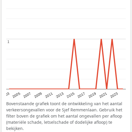
1
1
2017
2023
2007
2013
2019
2003
2009
2015
2021
2005
2011
Bovenstaande grafiek toont de ontwikkeling van het aantal
verkeersongevallen voor de Sjef Remmenlaan. Gebruik het
filter boven de grafiek om het aantal ongevallen per afloop
(materiële schade, letselschade of dodelijke afloop) te
bekijken.