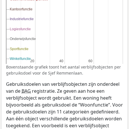
Kantoorfunctie
Kantoorfunctie
Industriefunctie
Industriefunctie
Logiesfunctie
Logiesfunctie
Onderwijsfunctie
Onderwijsfunctie
Sportfunctie
Sportfunctie
Winkelfunctie
Winkelfunctie
20
20
40
40
60
60
Bovenstaande grafiek toont het aantal verblijfsobjecten per
gebruiksdoel voor de Sjef Remmenlaan.
Gebruiksdoelen van verblijfsobjecten zijn onderdeel
van de
BAG
registratie. Ze geven aan hoe een
verblijfsobject wordt gebruikt. Een woning heeft
bijvoorbeeld als gebruiksdoel de “Woonfunctie”. Voor
de gebruiksdoelen zijn 11 categorieën gedefinieerd.
Aan één object verschillende gebruiksdoelen worden
toegekend. Een voorbeeld is een verblijfsobject