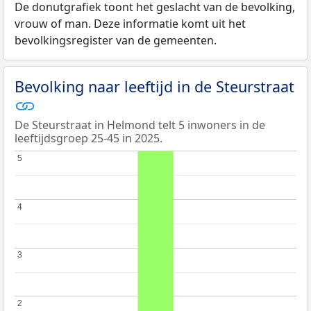
De donutgrafiek toont het geslacht van de bevolking,
vrouw of man. Deze informatie komt uit het
bevolkingsregister van de gemeenten.
Bevolking naar leeftijd in de Steurstraat
De Steurstraat in Helmond telt 5 inwoners in de
leeftijdsgroep 25-45 in 2025.
5
5
4
4
3
3
2
2