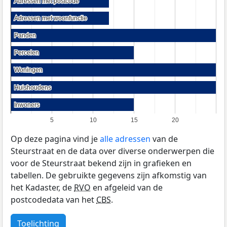
Adressen met postcode
Adressen met postcode
Adressen met woonfunctie
Adressen met woonfunctie
Panden
Panden
Percelen
Percelen
Woningen
Woningen
Huishoudens
Huishoudens
Inwoners
Inwoners
5
10
15
20
Op deze pagina vind je
alle adressen
van de
Steurstraat en de data over diverse onderwerpen die
voor de Steurstraat bekend zijn in grafieken en
tabellen. De gebruikte gegevens zijn afkomstig van
het Kadaster, de
RVO
en afgeleid van de
postcodedata van het
CBS
.
Toelichting