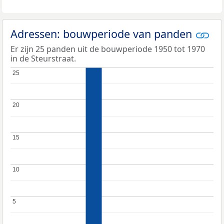
Adressen: bouwperiode van panden
Er zijn 25 panden uit de bouwperiode 1950 tot 1970
in de Steurstraat.
25
25
20
20
15
15
10
10
5
5