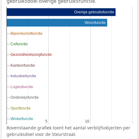
gebruiksdoel overige gebruiksfunctie.
Overige gebruiksfunctie
Woonfunctie
Bijeenkomstfunctie
Bijeenkomstfunctie
Celfunctie
Celfunctie
Gezondheidszorgfunctie
Gezondheidszorgfunctie
Kantoorfunctie
Kantoorfunctie
Industriefunctie
Industriefunctie
Logiesfunctie
Logiesfunctie
Onderwijsfunctie
Onderwijsfunctie
Sportfunctie
Sportfunctie
Winkelfunctie
Winkelfunctie
5
5
10
10
Bovenstaande grafiek toont het aantal verblijfsobjecten per
gebruiksdoel voor de Steurstraat.