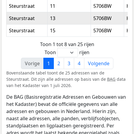
Steurstraat
11
5706BW
He
Steurstraat
13
5706BW
He
Steurstraat
15
5706BW
He
Toon 1 tot 8 van 25 rijen
Toon
rijen
Vorige
1
2
3
4
Volgende
Bovenstaande tabel toont de 25 adressen van de
Steurstraat. Dit zijn alle adressen op basis van de
BAG
data
van het Kadaster van 1 juli 2026.
De BAG (Basisregistratie Adressen en Gebouwen van
het Kadaster) bevat de officiële gegevens van alle
adressen en gebouwen in Nederland. Hierin zijn,
naast alle adressen, alle panden, verblijfsobjecten,
standplaatsen en ligplaatsen geregistreerd. Per
adres wordt het laatst bekende energielabel zoals