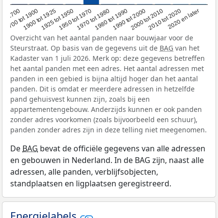
1950 tot 1970
1990 tot 2000
1900 tot 1925
2020 en later
1970 tot 1980
oor 1700
2000 tot 2010
1925 tot 1950
1980 tot 1990
1700 tot 1900
2010 tot 2020
Overzicht van het aantal panden naar bouwjaar voor de
Steurstraat. Op basis van de gegevens uit de
BAG
van het
Kadaster van 1 juli 2026. Merk op: deze gegevens betreffen
het aantal panden met een adres. Het aantal adressen met
panden in een gebied is bijna altijd hoger dan het aantal
panden. Dit is omdat er meerdere adressen in hetzelfde
pand gehuisvest kunnen zijn, zoals bij een
appartementengebouw. Anderzijds kunnen er ook panden
zonder adres voorkomen (zoals bijvoorbeeld een schuur),
panden zonder adres zijn in deze telling niet meegenomen.
De
BAG
bevat de officiële gegevens van alle adressen
en gebouwen in Nederland. In de BAG zijn, naast alle
adressen, alle panden, verblijfsobjecten,
standplaatsen en ligplaatsen geregistreerd.
Energielabels