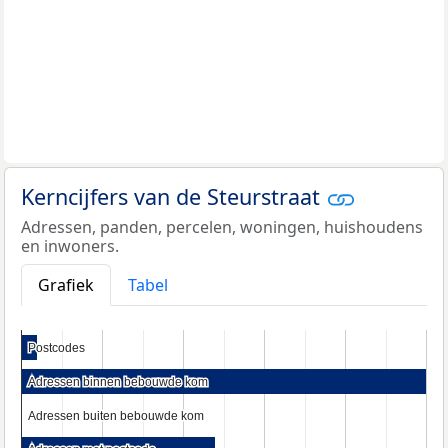
Kerncijfers van de Steurstraat
Adressen, panden, percelen, woningen, huishoudens
en inwoners.
Grafiek
Tabel
Postcodes
Postcodes
Adressen binnen bebouwde kom
Adressen binnen bebouwde kom
Adressen buiten bebouwde kom
Adressen buiten bebouwde kom