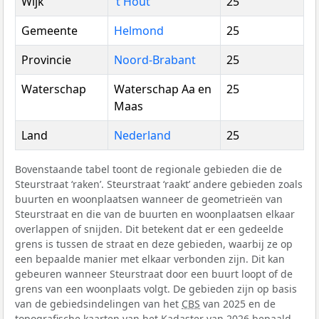
Wijk
’t Hout
25
Gemeente
Helmond
25
Provincie
Noord-Brabant
25
Waterschap
Waterschap Aa en
25
Maas
Land
Nederland
25
Bovenstaande tabel toont de regionale gebieden die de
Steurstraat ‘raken’. Steurstraat ‘raakt’ andere gebieden zoals
buurten en woonplaatsen wanneer de geometrieën van
Steurstraat en die van de buurten en woonplaatsen elkaar
overlappen of snijden. Dit betekent dat er een gedeelde
grens is tussen de straat en deze gebieden, waarbij ze op
een bepaalde manier met elkaar verbonden zijn. Dit kan
gebeuren wanneer Steurstraat door een buurt loopt of de
grens van een woonplaats volgt. De gebieden zijn op basis
van de gebiedsindelingen van het
CBS
van 2025 en de
topografische kaarten van het Kadaster van 2026 bepaald.