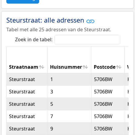
Steurstraat: alle adressen
Tabel met alle 25 adressen van de Steurstraat.
Zoek in de tabel:
Straatnaam
Huisnummer
Postcode
Wo
Straatnaam
Huisnummer
Postcode
Wo
Steurstraat
1
5706BW
He
Steurstraat
3
5706BW
He
Steurstraat
5
5706BW
He
Steurstraat
7
5706BW
He
Steurstraat
9
5706BW
He