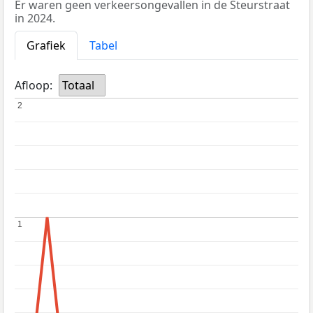
Er waren geen verkeersongevallen in de Steurstraat
in 2024.
Grafiek
Tabel
Afloop:
Totaal
2
2
1
1