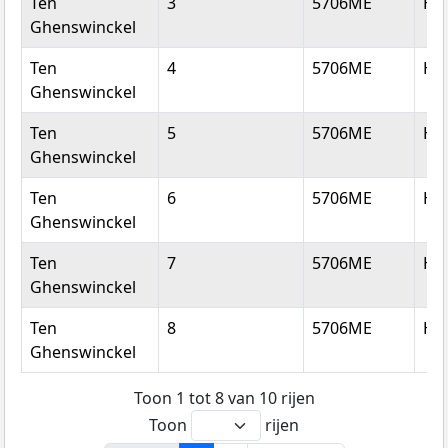
Ten
3
5706ME
He
Ghenswinckel
Ten
4
5706ME
He
Ghenswinckel
Ten
5
5706ME
He
Ghenswinckel
Ten
6
5706ME
He
Ghenswinckel
Ten
7
5706ME
He
Ghenswinckel
Ten
8
5706ME
He
Ghenswinckel
Toon 1 tot 8 van 10 rijen
Toon
rijen