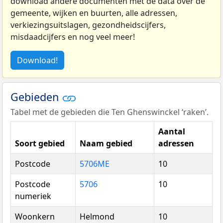
download andere documenten met de data over de
gemeente, wijken en buurten, alle adressen,
verkiezingsuitslagen, gezondheidscijfers,
misdaadcijfers en nog veel meer!
Download!
Gebieden
Tabel met de gebieden die Ten Ghenswinckel ‘raken’.
Aantal
Soort gebied
Naam gebied
adressen
Postcode
5706ME
10
Postcode
5706
10
numeriek
Woonkern
Helmond
10