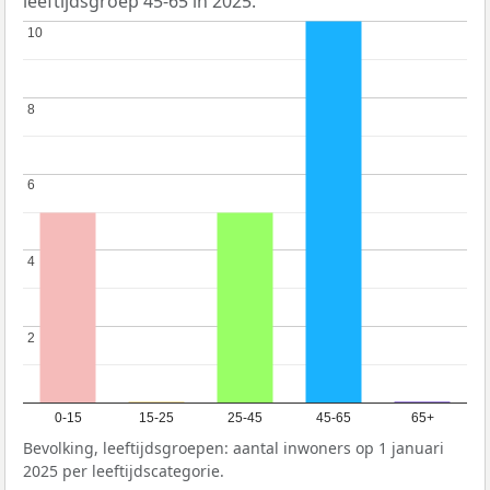
leeftijdsgroep 45-65 in 2025.
10
10
8
8
6
6
4
4
2
2
0-15
15-25
25-45
45-65
65+
Bevolking, leeftijdsgroepen: aantal inwoners op 1 januari
2025 per leeftijdscategorie.