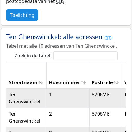
postcodedata van het
CBS
.
Toelichting
Ten Ghenswinckel: alle adressen
Tabel met alle 10 adressen van Ten Ghenswinckel.
Zoek in de tabel:
Straatnaam
Huisnummer
Postcode
Wo
Straatnaam
Huisnummer
Postcode
Wo
Ten
1
5706ME
He
Ghenswinckel
Ten
2
5706ME
He
Ghenswinckel