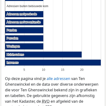
Adressen buiten bebouwde kom
Adressen buiten bebouwde kom
Adressen met postcode
Adressen met postcode
Adressen met woonfunctie
Adressen met woonfunctie
Panden
Panden
Percelen
Percelen
Woningen
Woningen
Huishoudens
Huishoudens
Inwoners
Inwoners
5
10
15
20
Op deze pagina vind je
alle adressen
van Ten
Ghenswinckel en de data over diverse onderwerpen
die voor Ten Ghenswinckel bekend zijn in grafieken
en tabellen. De gebruikte gegevens zijn afkomstig
van het Kadaster, de
RVO
en afgeleid van de