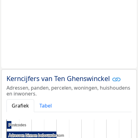
Kerncijfers van Ten Ghenswinckel
Adressen, panden, percelen, woningen, huishoudens
en inwoners.
Grafiek
Tabel
Postcodes
Postcodes
Adressen binnen bebouwde kom
Adressen binnen bebouwde kom