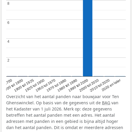
8
8
6
6
4
4
2
2
1950 tot 1970
1990 tot 2000
1900 tot 1925
2020 en later
1970 tot 1980
oor 1700
2000 tot 2010
1925 tot 1950
1980 tot 1990
1700 tot 1900
2010 tot 2020
Overzicht van het aantal panden naar bouwjaar voor Ten
Ghenswinckel. Op basis van de gegevens uit de
BAG
van
het Kadaster van 1 juli 2026. Merk op: deze gegevens
betreffen het aantal panden met een adres. Het aantal
adressen met panden in een gebied is bijna altijd hoger
dan het aantal panden. Dit is omdat er meerdere adressen