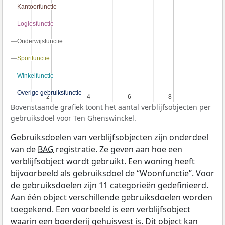
Kantoorfunctie
Kantoorfunctie
Logiesfunctie
Logiesfunctie
Onderwijsfunctie
Onderwijsfunctie
Sportfunctie
Sportfunctie
Winkelfunctie
Winkelfunctie
Overige gebruiksfunctie
Overige gebruiksfunctie
2
2
4
4
6
6
8
8
Bovenstaande grafiek toont het aantal verblijfsobjecten per
gebruiksdoel voor Ten Ghenswinckel.
Gebruiksdoelen van verblijfsobjecten zijn onderdeel
van de
BAG
registratie. Ze geven aan hoe een
verblijfsobject wordt gebruikt. Een woning heeft
bijvoorbeeld als gebruiksdoel de “Woonfunctie”. Voor
de gebruiksdoelen zijn 11 categorieën gedefinieerd.
Aan één object verschillende gebruiksdoelen worden
toegekend. Een voorbeeld is een verblijfsobject
waarin een boerderij gehuisvest is. Dit object kan