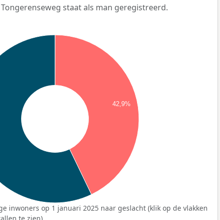
 Tongerenseweg staat als man geregistreerd.
42,9%
ge inwoners op 1 januari 2025 naar geslacht (klik op de vlakken
llen te zien).