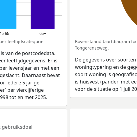
45-65
65+
er leeftijdscategorie.
Bovenstaand taartdiagram too
Tongerenseweg.
sis van de postcodedata.
De gegevens over soorten
er leeftijdgegevens: Er is
woningtypering en de gegev
per levensjaar en met een
soort woning is geografis
 geslacht. Daarnaast bevat
is huisvest (panden met e
r iedere 5 jarige
voor de situatie op 1 juli 2
er’ per viercijferige
1998 tot en met 2025.
t gebruiksdoel