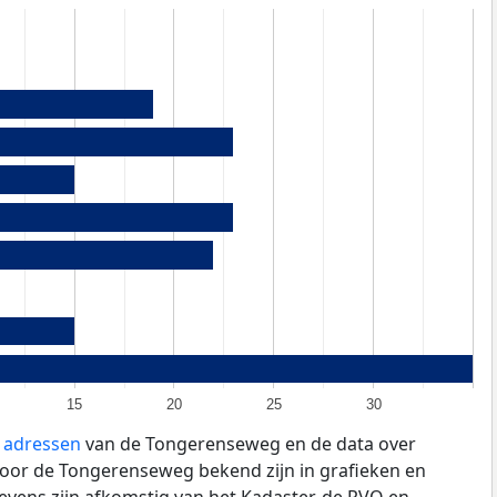
15
20
25
30
e adressen
van de Tongerenseweg en de data over
oor de Tongerenseweg bekend zijn in grafieken en
evens zijn afkomstig van het Kadaster, de
RVO
en