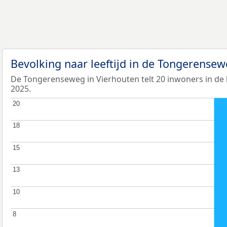
Bevolking naar leeftijd in de Tongerense
De Tongerenseweg in Vierhouten telt 20 inwoners in de l
2025.
20
20
18
18
15
15
13
13
10
10
8
8