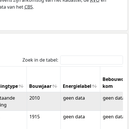
ata van het
CBS
.
Zoek in de tabel:
Bebouwde
ingtype
Bouwjaar
Energielabel
kom
ingtype
Bouwjaar
Energielabel
Bebouwde
staande
2010
geen data
geen data
kom
ing
.
1915
geen data
geen data