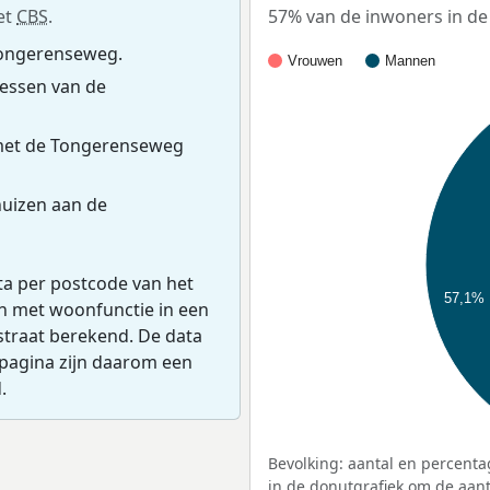
et
CBS
.
57% van de inwoners in de
Tongerenseweg.
Vrouwen
Mannen
essen van de
met de Tongerenseweg
uizen aan de
ta per postcode van het
57,1%
en met woonfunctie in een
straat berekend. De data
pagina zijn daarom een
.
Bevolking: aantal en percenta
in de donutgrafiek om de aanta