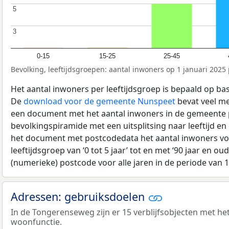
5
5
3
3
0-15
15-25
25-45
Bevolking, leeftijdsgroepen: aantal inwoners op 1 januari 2025 p
Het aantal inwoners per leeftijdsgroep is bepaald op ba
De
download voor de gemeente Nunspeet
bevat veel me
een document met het aantal inwoners in de gemeente 
bevolkingspiramide met een uitsplitsing naar leeftijd en
het document met postcodedata het aantal inwoners voo
leeftijdsgroep van ‘0 tot 5 jaar’ tot en met ‘90 jaar en oud
(numerieke) postcode voor alle jaren in de periode van 
Adressen: gebruiksdoelen
In de Tongerenseweg zijn er 15 verblijfsobjecten met he
woonfunctie.