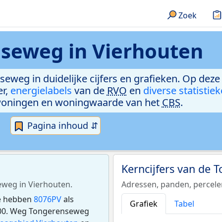
Zoek
seweg in Vierhouten
seweg in duidelijke cijfers en grafieken. Op deze
er,
energielabels
van de
RVO
en
diverse statistie
woningen en woningwaarde van het
CBS
.
Pagina inhoud ⇵
Kerncijfers van de
eweg in Vierhouten.
Adressen, panden, percel
ie hebben
8076PV
als
Grafiek
Tabel
200. Weg Tongerenseweg