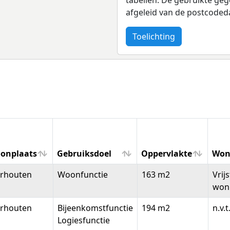
afgeleid van de postcoded
Toelichting
onplaats
Gebruiksdoel
Oppervlakte
Won
onplaats
Gebruiksdoel
Oppervlakte
Won
erhouten
Woonfunctie
163 m2
Vrij
won
erhouten
Bijeenkomstfunctie
194 m2
n.v.t
Logiesfunctie