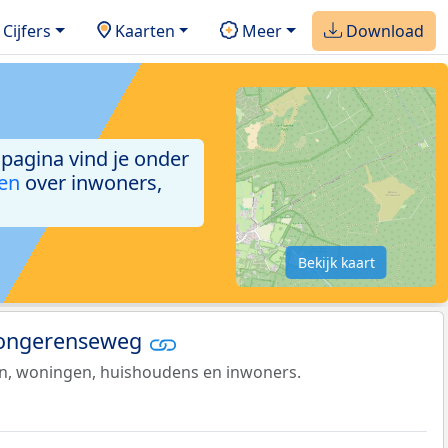
Cijfers
Kaarten
Meer
Download
 pagina vind je onder
ken
over inwoners,
Bekijk kaart
 Tongerenseweg
en, woningen, huishoudens en inwoners.