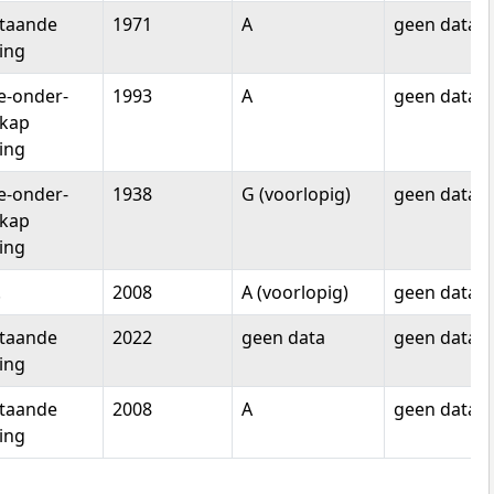
staande
1971
A
geen data
ing
e-onder-
1993
A
geen data
-kap
ing
e-onder-
1938
G (voorlopig)
geen data
-kap
ing
.
2008
A (voorlopig)
geen data
staande
2022
geen data
geen data
ing
staande
2008
A
geen data
ing