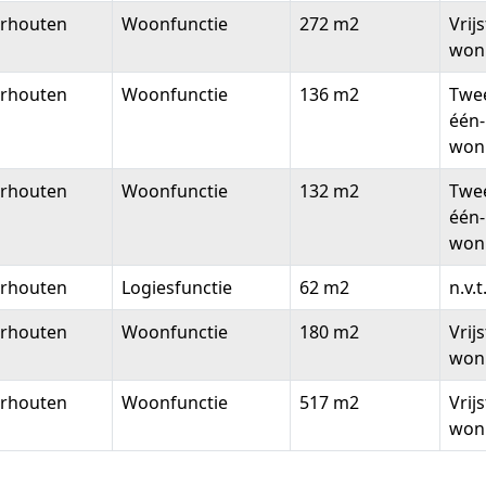
erhouten
Woonfunctie
272 m2
Vrij
won
erhouten
Woonfunctie
136 m2
Twe
één
won
erhouten
Woonfunctie
132 m2
Twe
één
won
erhouten
Logiesfunctie
62 m2
n.v.t
erhouten
Woonfunctie
180 m2
Vrij
won
erhouten
Woonfunctie
517 m2
Vrij
won