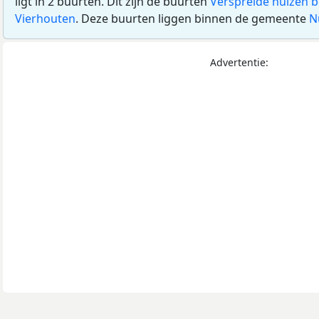
ligt in 2 buurten. Dit zijn de buurten
Verspreide huizen 
Vierhouten
. Deze buurten liggen binnen de gemeente
N
Advertentie: