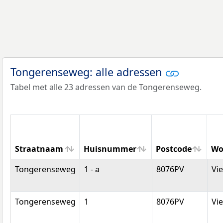
Tongerenseweg: alle adressen
Tabel met alle 23 adressen van de Tongerenseweg.
Straatnaam
Huisnummer
Postcode
Wo
Straatnaam
Huisnummer
Postcode
Wo
Tongerenseweg
1 - a
8076PV
Vi
Tongerenseweg
1
8076PV
Vi