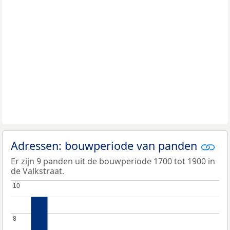
Adressen: bouwperiode van panden
Er zijn 9 panden uit de bouwperiode 1700 tot 1900 in
de Valkstraat.
10
10
8
8