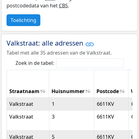
postcodedata van het
CBS
.
Toelichting
Valkstraat: alle adressen
Tabel met alle 35 adressen van de Valkstraat.
Zoek in de tabel:
Straatnaam
Huisnummer
Postcode
Wo
Straatnaam
Huisnummer
Postcode
Wo
Valkstraat
1
6611KV
Ove
Valkstraat
3
6611KV
Ove
Valkstraat
5
6611KV
Ove