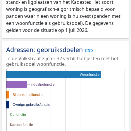
stand- en ligplaatsen van het Kadaster. Het soort
woning is geografisch-algoritmisch bepaald voor
panden waarin een woning is huisvest (panden met
een woonfunctie als gebruiksdoel). De gegevens
gelden voor de situatie op 1 juli 2026.
Adressen: gebruiksdoelen
In de Valkstraat zijn er 32 verblijfsobjecten met het
gebruiksdoel woonfunctie.
Woonfunctie
Industriefunctie
Industriefunctie
Bijeenkomstfunctie
Bijeenkomstfunctie
Overige gebruiksfunctie
Overige gebruiksfunctie
Celfunctie
Celfunctie
Kantoorfunctie
Kantoorfunctie