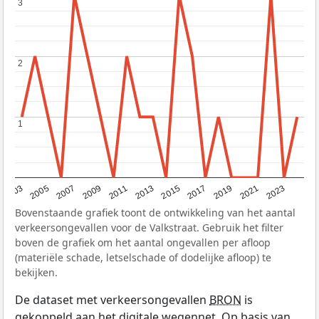
3
3
2
2
1
1
2017
2023
2007
2013
2019
2003
2009
2015
2021
2005
2011
Bovenstaande grafiek toont de ontwikkeling van het aantal
verkeersongevallen voor de Valkstraat. Gebruik het filter
boven de grafiek om het aantal ongevallen per afloop
(materiële schade, letselschade of dodelijke afloop) te
bekijken.
De dataset met verkeersongevallen
BRON
is
gekoppeld aan het digitale wegennet. Op basis van