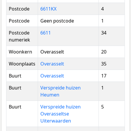
Postcode
6611KX
4
Postcode
Geen postcode
1
Postcode
6611
34
numeriek
Woonkern
Overasselt
20
Woonplaats
Overasselt
35
Buurt
Overasselt
17
Buurt
Verspreide huizen
1
Heumen
Buurt
Verspreide huizen
5
Overasseltse
Uiterwaarden