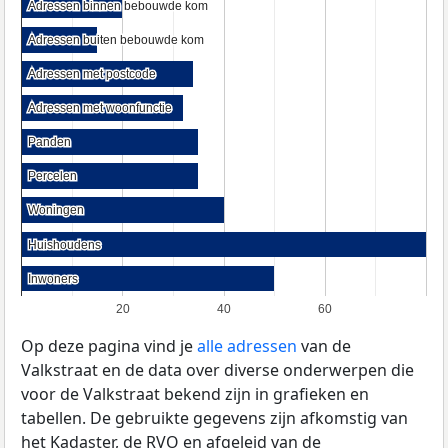
Adressen binnen bebouwde kom
Adressen binnen bebouwde kom
Adressen buiten bebouwde kom
Adressen buiten bebouwde kom
Adressen met postcode
Adressen met postcode
Adressen met woonfunctie
Adressen met woonfunctie
Panden
Panden
Percelen
Percelen
Woningen
Woningen
Huishoudens
Huishoudens
Inwoners
Inwoners
20
40
60
Op deze pagina vind je
alle adressen
van de
Valkstraat en de data over diverse onderwerpen die
voor de Valkstraat bekend zijn in grafieken en
tabellen. De gebruikte gegevens zijn afkomstig van
het Kadaster, de
RVO
en afgeleid van de