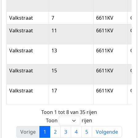
Valkstraat
7
6611KV
Ove
Valkstraat
11
6611KV
Ove
Valkstraat
13
6611KV
Ove
Valkstraat
15
6611KV
Ove
Valkstraat
17
6611KV
Ove
Toon 1 tot 8 van 35 rijen
Toon
rijen
Vorige
1
2
3
4
5
Volgende