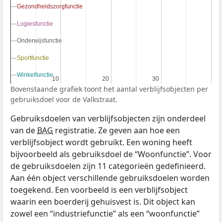
Gezondheidszorgfunctie
Gezondheidszorgfunctie
Logiesfunctie
Logiesfunctie
Onderwijsfunctie
Onderwijsfunctie
Sportfunctie
Sportfunctie
Winkelfunctie
Winkelfunctie
10
10
20
20
30
30
Bovenstaande grafiek toont het aantal verblijfsobjecten per
gebruiksdoel voor de Valkstraat.
Gebruiksdoelen van verblijfsobjecten zijn onderdeel
van de
BAG
registratie. Ze geven aan hoe een
verblijfsobject wordt gebruikt. Een woning heeft
bijvoorbeeld als gebruiksdoel de “Woonfunctie”. Voor
de gebruiksdoelen zijn 11 categorieën gedefinieerd.
Aan één object verschillende gebruiksdoelen worden
toegekend. Een voorbeeld is een verblijfsobject
waarin een boerderij gehuisvest is. Dit object kan
zowel een “industriefunctie” als een “woonfunctie”