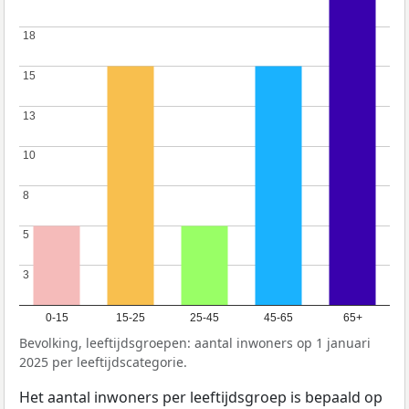
18
18
15
15
13
13
10
10
8
8
5
5
3
3
0-15
15-25
25-45
45-65
65+
Bevolking, leeftijdsgroepen: aantal inwoners op 1 januari
2025 per leeftijdscategorie.
Het aantal inwoners per leeftijdsgroep is bepaald op