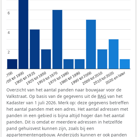
6
6
4
4
2
2
1950 tot 1970
1990 tot 2000
1900 tot 1925
2020 en later
1970 tot 1980
oor 1700
2000 tot 2010
1925 tot 1950
1980 tot 1990
1700 tot 1900
2010 tot 2020
Overzicht van het aantal panden naar bouwjaar voor de
Valkstraat. Op basis van de gegevens uit de
BAG
van het
Kadaster van 1 juli 2026. Merk op: deze gegevens betreffen
het aantal panden met een adres. Het aantal adressen met
panden in een gebied is bijna altijd hoger dan het aantal
panden. Dit is omdat er meerdere adressen in hetzelfde
pand gehuisvest kunnen zijn, zoals bij een
appartementengebouw. Anderzijds kunnen er ook panden