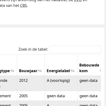
ata van het
CBS
.
Zoek in de tabel:
Bebouwde
gtype
Bouwjaar
Energielabel
kom
gtype
Bouwjaar
Energielabel
Bebouwde
ande
2012
A (voorlopig)
geen data
kom
g
tement
2005
geen data
geen data
tement
2005
A
geen data