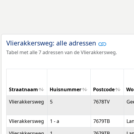
Vlierakkersweg: alle adressen
Tabel met alle 7 adressen van de Vlierakkersweg.
Straatnaam
Huisnummer
Postcode
Wo
Straatnaam
Huisnummer
Postcode
Wo
Vlierakkersweg
5
7678TV
Ge
Vlierakkersweg
1 - a
7679TB
La
Vlierakkersweg
1
7679TB
La