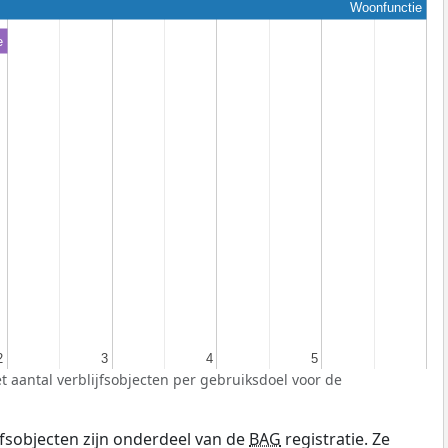
Woonfunctie
e
2
2
3
3
4
4
5
5
t aantal verblijfsobjecten per gebruiksdoel voor de
fsobjecten zijn onderdeel van de
BAG
registratie. Ze