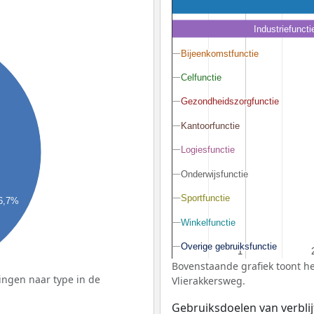
Industriefuncti
Bijeenkomstfunctie
Bijeenkomstfunctie
Celfunctie
Celfunctie
Gezondheidszorgfunctie
Gezondheidszorgfunctie
Kantoorfunctie
Kantoorfunctie
Logiesfunctie
Logiesfunctie
Onderwijsfunctie
Onderwijsfunctie
Sportfunctie
Sportfunctie
6,7%
Winkelfunctie
Winkelfunctie
Overige gebruiksfunctie
Overige gebruiksfunctie
1
1
Bovenstaande grafiek toont he
ingen naar type in de
Vlierakkersweg.
Gebruiksdoelen van verblij