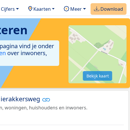
Cijfers
Kaarten
Meer
Download
teren
 pagina vind je onder
ken
over inwoners,
Bekijk kaart
Vlierakkersweg
en, woningen, huishoudens en inwoners.