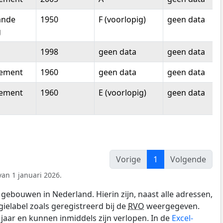
ande
1950
F (voorlopig)
geen data
g
1998
geen data
geen data
tement
1960
geen data
geen data
tement
1960
E (voorlopig)
geen data
Vorige
1
Volgende
an 1 januari 2026.
gebouwen in Nederland. Hierin zijn, naast alle adressen,
gielabel zoals geregistreerd bij de
RVO
weergegeven.
0 jaar en kunnen inmiddels zijn verlopen. In de
Excel-