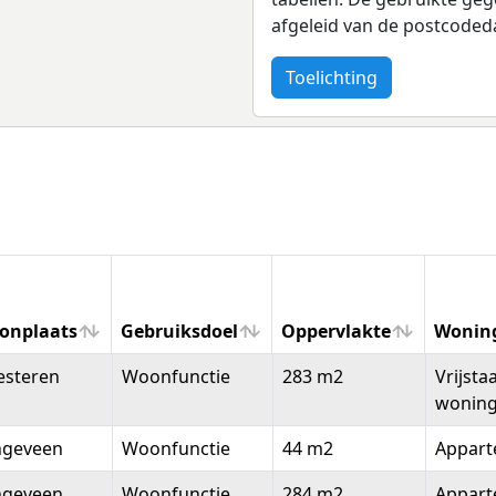
afgeleid van de postcoded
Toelichting
onplaats
Gebruiksdoel
Oppervlakte
Wonin
onplaats
Gebruiksdoel
Oppervlakte
Wonin
esteren
Woonfunctie
283 m2
Vrijsta
wonin
ngeveen
Woonfunctie
44 m2
Appar
ngeveen
Woonfunctie
284 m2
Appar