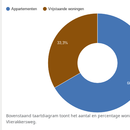
Appartementen
Vrijstaande woningen
33,3%
6
Bovenstaand taartdiagram toont het aantal en percentage won
Vlierakkersweg.