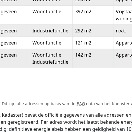
ngeveen
Woonfunctie
392 m2
Vrijsta
wonin
ngeveen
Industriefunctie
292 m2
n.v.t.
ngeveen
Woonfunctie
121 m2
Appar
ngeveen
Woonfunctie
142 m2
Appar
Industriefunctie
Dit zijn alle adressen op basis van de
BAG
data van het Kadaster v
adaster) bevat de officiële gegevens van alle adressen en 
tsen geregistreerd. Per adres wordt het laatst bekende ener
ldig; definitieve energielabels hebben een geldigheid van 1