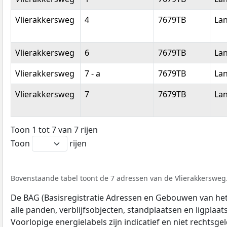
Vlierakkersweg
4
7679TB
La
Vlierakkersweg
6
7679TB
La
Vlierakkersweg
7 - a
7679TB
La
Vlierakkersweg
7
7679TB
La
Toon 1 tot 7 van 7 rijen
Toon
rijen
Bovenstaande tabel toont de 7 adressen van de Vlierakkersweg. 
De BAG (Basisregistratie Adressen en Gebouwen van het K
alle panden, verblijfsobjecten, standplaatsen en ligplaa
Voorlopige energielabels zijn indicatief en niet rechtsge