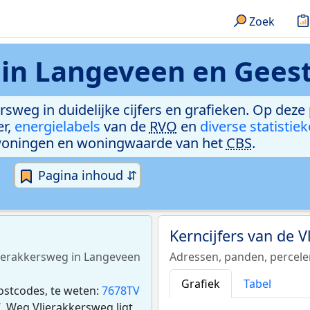
Zoek
 in Langeveen en Gees
rsweg in duidelijke cijfers en grafieken. Op deze
er,
energielabels
van de
RVO
en
diverse statistie
woningen en woningwaarde van het
CBS
.
Pagina inhoud ⇵
Kerncijfers van de 
Vlierakkersweg in Langeveen
Adressen, panden, percel
Grafiek
Tabel
ostcodes, te weten:
7678TV
. Weg Vlierakkersweg ligt