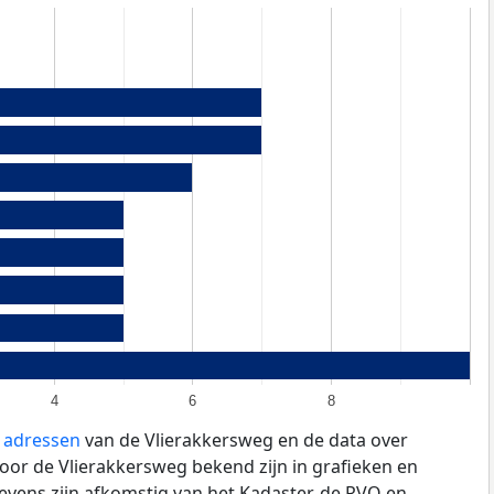
4
6
8
e adressen
van de Vlierakkersweg en de data over
oor de Vlierakkersweg bekend zijn in grafieken en
evens zijn afkomstig van het Kadaster, de
RVO
en