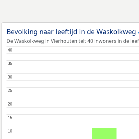
Bevolking naar leeftijd in de Waskolkweg
De Waskolkweg in Vierhouten telt 40 inwoners in de leef
40
40
35
35
30
30
25
25
20
20
15
15
10
10