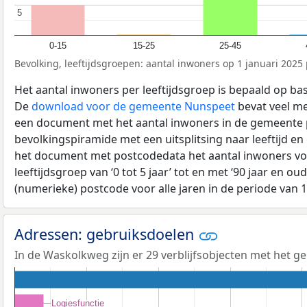
5
5
0-15
15-25
25-45
Bevolking, leeftijdsgroepen: aantal inwoners op 1 januari 2025 p
Het aantal inwoners per leeftijdsgroep is bepaald op ba
De
download voor de gemeente Nunspeet
bevat veel me
een document met het aantal inwoners in de gemeente 
bevolkingspiramide met een uitsplitsing naar leeftijd en
het document met postcodedata het aantal inwoners voo
leeftijdsgroep van ‘0 tot 5 jaar’ tot en met ‘90 jaar en oud
(numerieke) postcode voor alle jaren in de periode van 
Adressen: gebruiksdoelen
In de Waskolkweg zijn er 29 verblijfsobjecten met het g
Logiesfunctie
Logiesfunctie