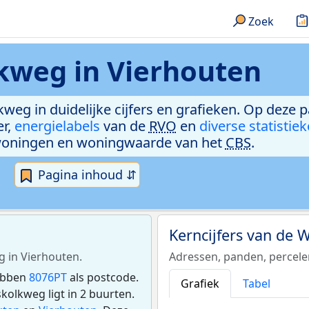
Zoek
kweg in Vierhouten
weg in duidelijke cijfers en grafieken. Op deze p
er,
energielabels
van de
RVO
en
diverse statistie
woningen en woningwaarde van het
CBS
.
Pagina inhoud ⇵
Kerncijfers van de
g in Vierhouten.
Adressen, panden, percel
hebben
8076PT
als postcode.
Grafiek
Tabel
olkweg ligt in 2 buurten.