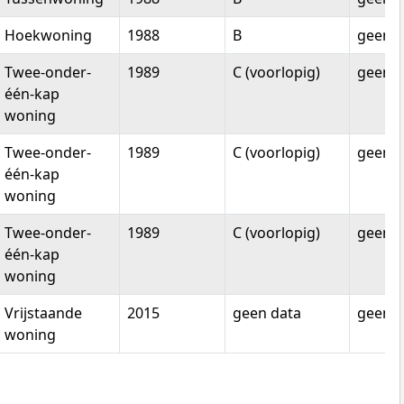
Hoekwoning
1988
B
geen d
Twee-onder-
1989
C (voorlopig)
geen d
één-kap
woning
Twee-onder-
1989
C (voorlopig)
geen d
één-kap
woning
Twee-onder-
1989
C (voorlopig)
geen d
één-kap
woning
Vrijstaande
2015
geen data
geen d
woning