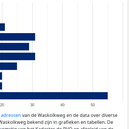
20
30
40
50
e adressen
van de Waskolkweg en de data over diverse
askolkweg bekend zijn in grafieken en tabellen. De
fkomstig van het Kadaster, de
RVO
en afgeleid van de