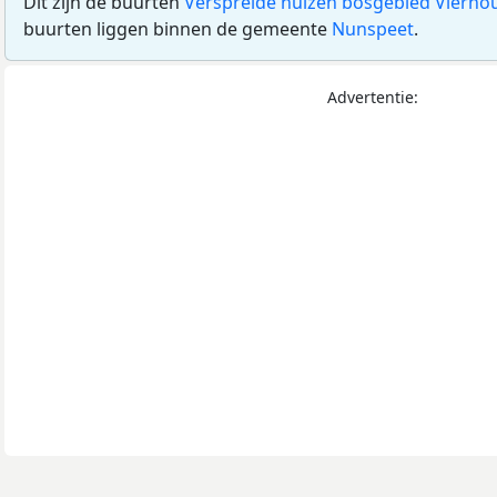
Dit zijn de buurten
Verspreide huizen bosgebied Vierho
buurten liggen binnen de gemeente
Nunspeet
.
Advertentie: