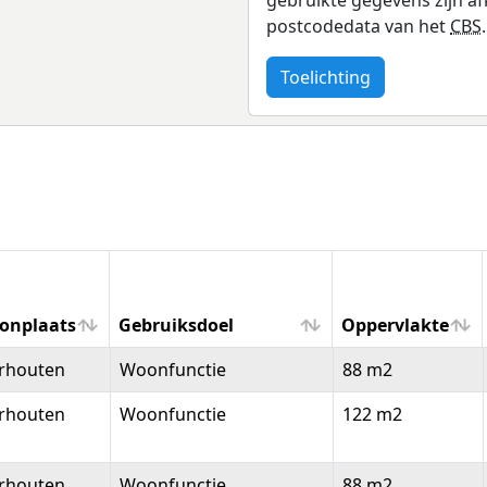
postcodedata van het
CBS
.
Toelichting
onplaats
Gebruiksdoel
Oppervlakte
onplaats
Gebruiksdoel
Oppervlakte
erhouten
Woonfunctie
88 m2
erhouten
Woonfunctie
122 m2
erhouten
Woonfunctie
88 m2