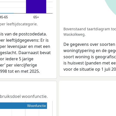
45-65
65+
er leeftijdscategorie.
Bovenstaand taartdiagram too
sis van de postcodedata.
Waskolkweg.
er leeftijdgegevens: Er is
De gegevens over soorten
per levensjaar en met een
woningtypering en de gegev
 geslacht. Daarnaast bevat
soort woning is geografis
r iedere 5 jarige
is huisvest (panden met e
er’ per viercijferige
voor de situatie op 1 juli 2
1998 tot en met 2025.
ebruiksdoel woonfunctie.
Woonfunctie