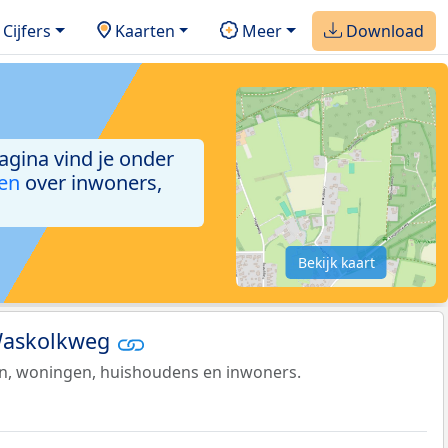
Cijfers
Kaarten
Meer
Download
agina vind je onder
ken
over inwoners,
Bekijk kaart
 Waskolkweg
en, woningen, huishoudens en inwoners.