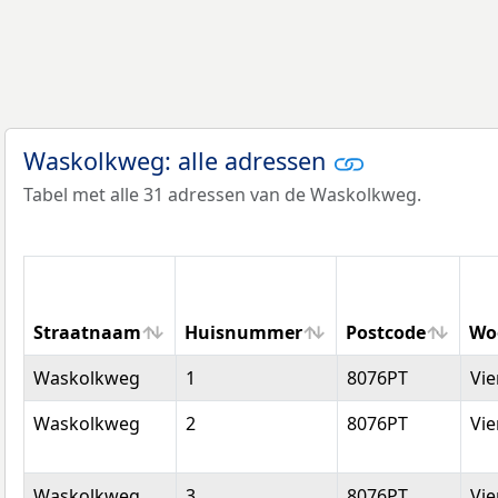
Waskolkweg: alle adressen
Tabel met alle 31 adressen van de Waskolkweg.
Straatnaam
Huisnummer
Postcode
Wo
Straatnaam
Huisnummer
Postcode
Wo
Waskolkweg
1
8076PT
Vi
Waskolkweg
2
8076PT
Vi
Waskolkweg
3
8076PT
Vi