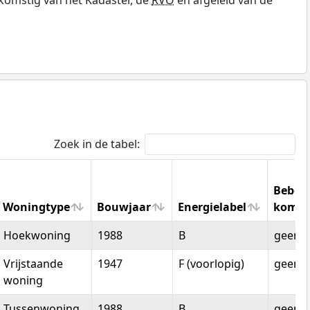
Zoek in de tabel:
Bebou
Woningtype
Bouwjaar
Energielabel
kom
Woningtype
Bouwjaar
Energielabel
Bebo
Hoekwoning
1988
B
geen d
kom
Vrijstaande
1947
F (voorlopig)
geen d
woning
Tussenwoning
1988
B
geen d