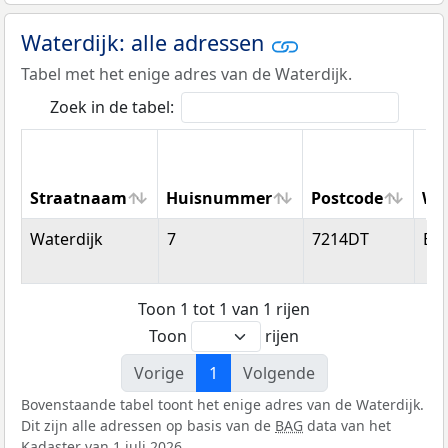
Waterdijk: alle adressen
Tabel met het enige adres van de Waterdijk.
Zoek in de tabel:
Straatnaam
Huisnummer
Postcode
Wo
Straatnaam
Huisnummer
Postcode
Wo
Waterdijk
7
7214DT
Ep
Toon 1 tot 1 van 1 rijen
Toon
rijen
Vorige
1
Volgende
Bovenstaande tabel toont het enige adres van de Waterdijk.
Dit zijn alle adressen op basis van de
BAG
data van het
Kadaster van 1 juli 2026.