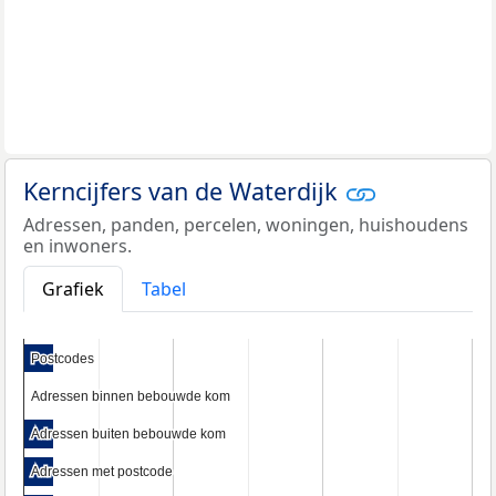
Kerncijfers van de Waterdijk
Adressen, panden, percelen, woningen, huishoudens
en inwoners.
Grafiek
Tabel
Postcodes
Postcodes
Adressen binnen bebouwde kom
Adressen binnen bebouwde kom
Adressen buiten bebouwde kom
Adressen buiten bebouwde kom
Adressen met postcode
Adressen met postcode