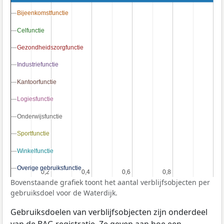
Bijeenkomstfunctie
Bijeenkomstfunctie
Celfunctie
Celfunctie
Gezondheidszorgfunctie
Gezondheidszorgfunctie
Industriefunctie
Industriefunctie
Kantoorfunctie
Kantoorfunctie
Logiesfunctie
Logiesfunctie
Onderwijsfunctie
Onderwijsfunctie
Sportfunctie
Sportfunctie
Winkelfunctie
Winkelfunctie
Overige gebruiksfunctie
Overige gebruiksfunctie
0,2
0,2
0,4
0,4
0,6
0,6
0,8
0,8
Bovenstaande grafiek toont het aantal verblijfsobjecten per
gebruiksdoel voor de Waterdijk.
Gebruiksdoelen van verblijfsobjecten zijn onderdeel