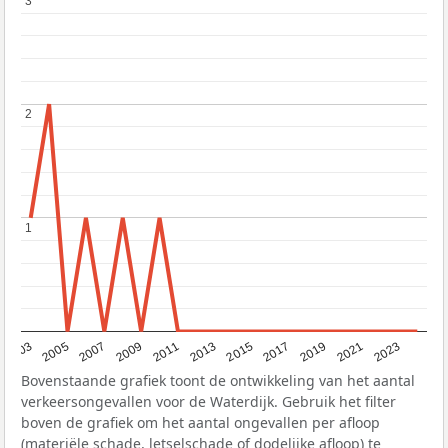
3
3
2
2
1
1
2017
2023
2007
2013
2019
2003
2009
2015
2021
2005
2011
Bovenstaande grafiek toont de ontwikkeling van het aantal
verkeersongevallen voor de Waterdijk. Gebruik het filter
boven de grafiek om het aantal ongevallen per afloop
(materiële schade, letselschade of dodelijke afloop) te