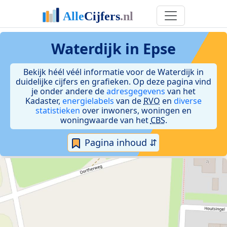
Waterdijk in Epse
Bekijk héél véél informatie voor de Waterdijk in
duidelijke cijfers en grafieken. Op deze pagina vind
je onder andere de
adresgegevens
van het
Kadaster,
energielabels
van de
RVO
en
diverse
statistieken
over inwoners, woningen en
woningwaarde van het
CBS
.
Pagina inhoud ⇵