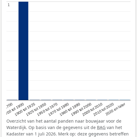
1
1
1950 tot 1970
1990 tot 2000
2020 en later
1900 tot 1925
1970 tot 1980
2000 tot 2010
oor 1700
1925 tot 1950
1980 tot 1990
2010 tot 2020
1700 tot 1900
Overzicht van het aantal panden naar bouwjaar voor de
Waterdijk. Op basis van de gegevens uit de
BAG
van het
Kadaster van 1 juli 2026. Merk op: deze gegevens betreffen