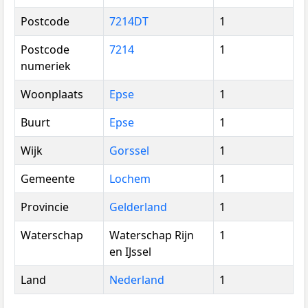
Postcode
7214DT
1
Postcode
7214
1
numeriek
Woonplaats
Epse
1
Buurt
Epse
1
Wijk
Gorssel
1
Gemeente
Lochem
1
Provincie
Gelderland
1
Waterschap
Waterschap Rijn
1
en IJssel
Land
Nederland
1