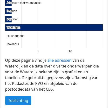
Adressen met woonfunctie
Adressen met woonfunctie
Panden
Panden
Percelen
Percelen
Woningen
Woningen
Huishoudens
Huishoudens
Inwoners
Inwoners
5
10
Op deze pagina vind je
alle adressen
van de
Waterdijk en de data over diverse onderwerpen die
voor de Waterdijk bekend zijn in grafieken en
tabellen. De gebruikte gegevens zijn afkomstig van
het Kadaster, de
RVO
en afgeleid van de
postcodedata van het
CBS
.
Toelichting