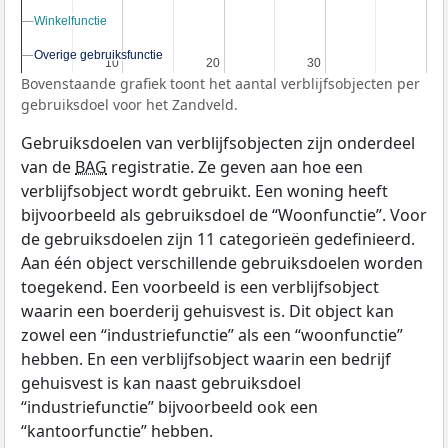
Winkelfunctie
Winkelfunctie
Overige gebruiksfunctie
Overige gebruiksfunctie
10
10
20
20
30
30
Bovenstaande grafiek toont het aantal verblijfsobjecten per
gebruiksdoel voor het Zandveld.
Gebruiksdoelen van verblijfsobjecten zijn onderdeel
van de
BAG
registratie. Ze geven aan hoe een
verblijfsobject wordt gebruikt. Een woning heeft
bijvoorbeeld als gebruiksdoel de “Woonfunctie”. Voor
de gebruiksdoelen zijn 11 categorieën gedefinieerd.
Aan één object verschillende gebruiksdoelen worden
toegekend. Een voorbeeld is een verblijfsobject
waarin een boerderij gehuisvest is. Dit object kan
zowel een “industriefunctie” als een “woonfunctie”
hebben. En een verblijfsobject waarin een bedrijf
gehuisvest is kan naast gebruiksdoel
“industriefunctie” bijvoorbeeld ook een
“kantoorfunctie” hebben.