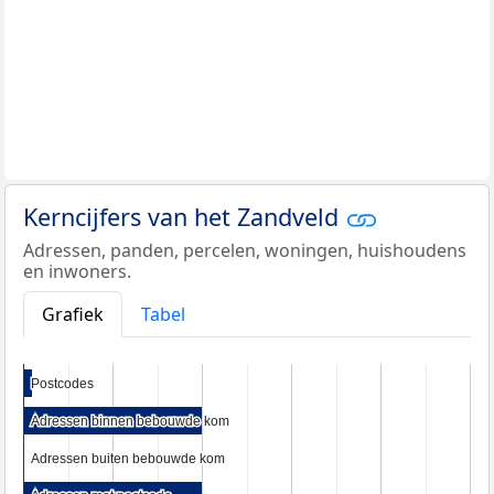
Kerncijfers van het Zandveld
Adressen, panden, percelen, woningen, huishoudens
en inwoners.
Grafiek
Tabel
Postcodes
Postcodes
Adressen binnen bebouwde kom
Adressen binnen bebouwde kom
Adressen buiten bebouwde kom
Adressen buiten bebouwde kom