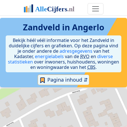
Zandveld in Angerlo
Bekijk héél véél informatie voor het Zandveld in
duidelijke cijfers en grafieken. Op deze pagina vind
je onder andere de
adresgegevens
van het
Kadaster,
energielabels
van de
RVO
en
diverse
statistieken
over inwoners, huishoudens, woningen
en woningwaarde van het
CBS
.
Pagina inhoud ⇵