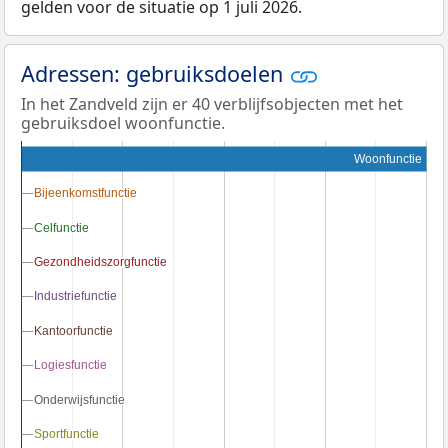
gelden voor de situatie op 1 juli 2026.
Adressen: gebruiksdoelen
In het Zandveld zijn er 40 verblijfsobjecten met het
gebruiksdoel woonfunctie.
Woonfunctie
Bijeenkomstfunctie
Bijeenkomstfunctie
Celfunctie
Celfunctie
Gezondheidszorgfunctie
Gezondheidszorgfunctie
Industriefunctie
Industriefunctie
Kantoorfunctie
Kantoorfunctie
Logiesfunctie
Logiesfunctie
Onderwijsfunctie
Onderwijsfunctie
Sportfunctie
Sportfunctie