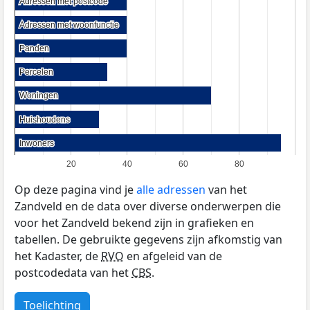
Adressen met postcode
Adressen met postcode
Adressen met woonfunctie
Adressen met woonfunctie
Panden
Panden
Percelen
Percelen
Woningen
Woningen
Huishoudens
Huishoudens
Inwoners
Inwoners
20
40
60
80
Op deze pagina vind je
alle adressen
van het
Zandveld en de data over diverse onderwerpen die
voor het Zandveld bekend zijn in grafieken en
tabellen. De gebruikte gegevens zijn afkomstig van
het Kadaster, de
RVO
en afgeleid van de
postcodedata van het
CBS
.
Toelichting