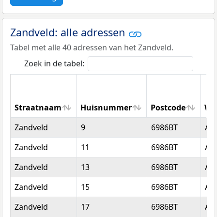
Zandveld: alle adressen
Tabel met alle 40 adressen van het Zandveld.
Zoek in de tabel:
Straatnaam
Huisnummer
Postcode
Wo
Straatnaam
Huisnummer
Postcode
Wo
Zandveld
9
6986BT
An
Zandveld
11
6986BT
An
Zandveld
13
6986BT
An
Zandveld
15
6986BT
An
Zandveld
17
6986BT
An