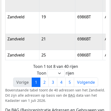
Zandveld
19
6986BT
An
Zandveld
21
6986BT
An
Zandveld
25
6986BT
An
Toon 1 tot 8 van 40 rijen
Toon
rijen
Vorige
1
2
3
4
5
Volgende
Bovenstaande tabel toont de 40 adressen van het Zandveld.
Dit zijn alle adressen op basis van de
BAG
data van het
Kadaster van 1 juli 2026.
De BAG (Basisregistratie Adressen en Gebouwen van