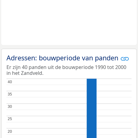
Adressen: bouwperiode van panden
Er zijn 40 panden uit de bouwperiode 1990 tot 2000
in het Zandveld.
40
40
35
35
30
30
25
25
20
20