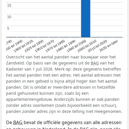
15
15
10
10
5
5
1950 tot 1970
1990 tot 2000
1900 tot 1925
2020 en later
1970 tot 1980
oor 1700
2000 tot 2010
1925 tot 1950
1980 tot 1990
1700 tot 1900
2010 tot 2020
Overzicht van het aantal panden naar bouwjaar voor het
Zandveld. Op basis van de gegevens uit de
BAG
van het
Kadaster van 1 juli 2026. Merk op: deze gegevens betreffen
het aantal panden met een adres. Het aantal adressen met
panden in een gebied is bijna altijd hoger dan het aantal
panden. Dit is omdat er meerdere adressen in hetzelfde
pand gehuisvest kunnen zijn, zoals bij een
appartementengebouw. Anderzijds kunnen er ook panden
zonder adres voorkomen (zoals bijvoorbeeld een schuur),
panden zonder adres zijn in deze telling niet meegenomen.
De
BAG
bevat de officiële gegevens van alle adressen