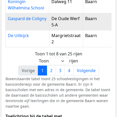
Koningin
Dalweg 11
Baarn
Wilhelmina School
Gaspard de Coligny
De Oude Werf
Baarn
5-A
De Uitkijck
Margrietstraat
Baarn
2
Toon 1 tot 8 van 25 rijen
Toon
rijen
Vorige
1
2
3
4
Volgende
Bovenstaande tabel toont 25 schoolvestigingen in het
basisonderwijs voor de gemeente Baarn. Er zijn 9
basisscholen met een adres in de gemeente. De tabel toont
de daarnaast de basisscholen uit andere gemeenten waar
tenminste vijf leerlingen die in de gemeente Baarn wonen
naartoe gaan.
Toelichting bij de tabel met