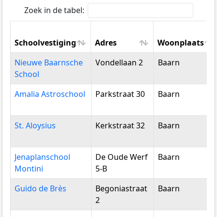
Zoek in de tabel:
Schoolvestiging
Adres
Woonplaats
Schoolvestiging
Adres
Woonplaats
Nieuwe Baarnsche
Vondellaan 2
Baarn
School
Amalia Astroschool
Parkstraat 30
Baarn
St. Aloysius
Kerkstraat 32
Baarn
Jenaplanschool
De Oude Werf
Baarn
Montini
5-B
Guido de Brès
Begoniastraat
Baarn
2