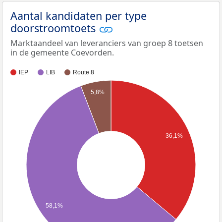
Aantal kandidaten per type
doorstroomtoets
Marktaandeel van leveranciers van groep 8 toetsen
in de gemeente Coevorden.
IEP
LIB
Route 8
5,8%
36,1%
58,1%