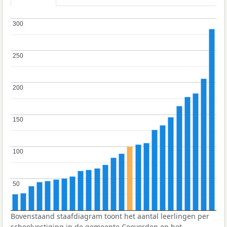
300
300
250
250
200
200
150
150
100
100
50
50
Bovenstaand staafdiagram toont het aantal leerlingen per
schoolvestiging in de gemeente Coevorden en het