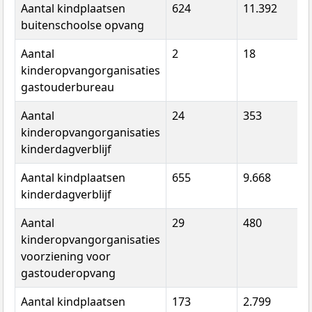
Aantal kindplaatsen
624
11.392
buitenschoolse opvang
Aantal
2
18
kinderopvangorganisaties
gastouderbureau
Aantal
24
353
9
kinderopvangorganisaties
kinderdagverblijf
Aantal kindplaatsen
655
9.668
kinderdagverblijf
Aantal
29
480
kinderopvangorganisaties
voorziening voor
gastouderopvang
Aantal kindplaatsen
173
2.799