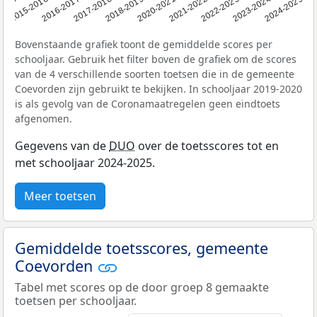
2015
2015-2016
2016-2017
2017-2018
2018-2019
2020-2021
2021-2022
2022-2023
2023-2024
2024-2025
Bovenstaande grafiek toont de gemiddelde scores per
schooljaar. Gebruik het filter boven de grafiek om de scores
van de 4 verschillende soorten toetsen die in de gemeente
Coevorden zijn gebruikt te bekijken. In schooljaar 2019-2020
is als gevolg van de Coronamaatregelen geen eindtoets
afgenomen.
Gegevens van de
DUO
over de toetsscores tot en
met schooljaar 2024-2025.
Meer toetsen
Gemiddelde toetsscores, gemeente
Coevorden
Tabel met scores op de door groep 8 gemaakte
toetsen per schooljaar.