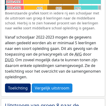
2012-2013
2012-2013
2011-2012
2011-2012
40%
40%
60%
60%
80%
80%
Bovenstaande grafiek toont in iedere rij een schooljaar met
de uitstroom van groep 8 leerlingen naar de middelbare
school. Hierbij is te zien hoeveel procent van de leerlingen
naar welke soort middelbare school opleiding is gegaan.
Vanaf schooljaar 2022-2023 mogen de gegevens
alleen gedeeld worden als er minimaal 5 leerlingen
naar een soort opleiding gaan. Dit als gevolg van de
toepassing van de privacyregels uit de
AVG
door
DUO
. Om zoveel mogelijk data te kunnen tonen zijn
daarom enkele opleidingen samengevoegd. Zie de
toelichting voor het overzicht van de samengenomen
opleidingen.
Toelichting
Vergelijk uitstroom
Uitstroom van groep 8 naar de