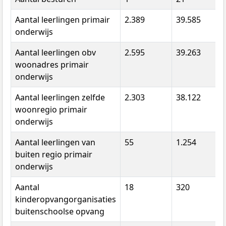
Aantal leerlingen primair
2.389
39.585
1
onderwijs
Aantal leerlingen obv
2.595
39.263
1
woonadres primair
onderwijs
Aantal leerlingen zelfde
2.303
38.122
1
woonregio primair
onderwijs
Aantal leerlingen van
55
1.254
buiten regio primair
onderwijs
Aantal
18
320
8
kinderopvangorganisaties
buitenschoolse opvang