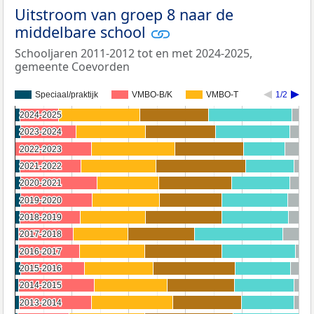
Uitstroom van groep 8 naar de
middelbare school
Schooljaren 2011-2012 tot en met 2024-2025,
gemeente Coevorden
Speciaal/praktijk
VMBO-B/K
VMBO-T
1/2
2024-2025
2024-2025
2023-2024
2023-2024
2022-2023
2022-2023
2021-2022
2021-2022
2020-2021
2020-2021
2019-2020
2019-2020
2018-2019
2018-2019
2017-2018
2017-2018
2016-2017
2016-2017
2015-2016
2015-2016
2014-2015
2014-2015
2013-2014
2013-2014