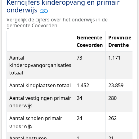
Kerncijfers kinderopvang en primair
onderwijs
Vergelijk de cijfers over het onderwijs in de
gemeente Coevorden.
Gemeente
Provincie
Coevorden
Drenthe
Aantal
73
1.171
kinderopvangorganisaties
totaal
Aantal kindplaatsen totaal
1.452
23.859
Aantal vestigingen primair
24
280
7
onderwijs
Aantal scholen primair
24
262
6
onderwijs
Aantal besturen
1
21