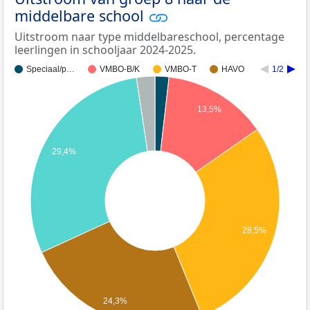
middelbare school
Uitstroom naar type middelbareschool, percentage
leerlingen in schooljaar 2024-2025.
Speciaal/p…
VMBO-B/K
VMBO-T
HAVO
1/2
13,5%
29,4%
28,5%
24,3%