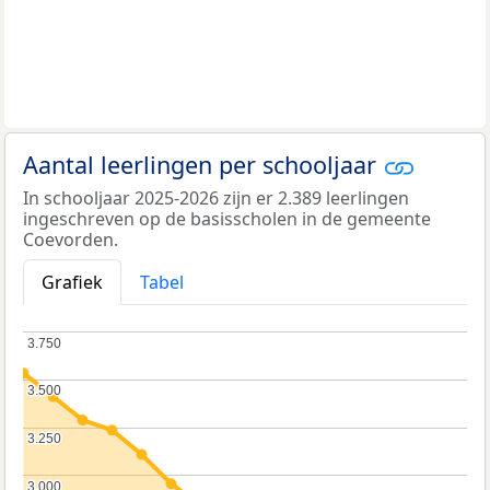
Aantal leerlingen per schooljaar
In schooljaar 2025-2026 zijn er 2.389 leerlingen
ingeschreven op de basisscholen in de gemeente
Coevorden.
Grafiek
Tabel
3.750
3.750
3.500
3.500
3.250
3.250
3.000
3.000