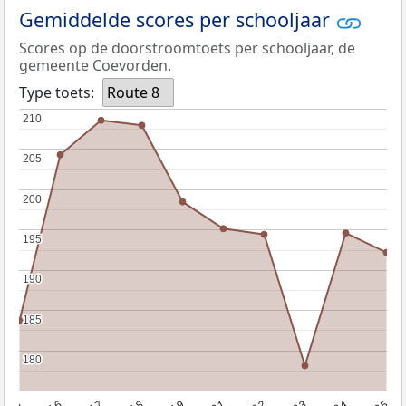
Gemiddelde scores per schooljaar
Scores op de doorstroomtoets per schooljaar, de
gemeente Coevorden.
Type toets:
Route 8
210
210
205
205
200
200
195
195
190
190
185
185
180
180