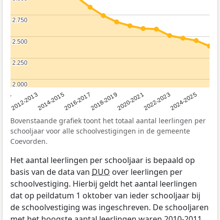
2.750
2.750
2.500
2.500
2.250
2.250
2.000
2.000
2011
2012-2013
2014-2015
2016-2017
2018-2019
2020-2021
2022-2023
2024-2025
Bovenstaande grafiek toont het totaal aantal leerlingen per
schooljaar voor alle schoolvestigingen in de gemeente
Coevorden.
Het aantal leerlingen per schooljaar is bepaald op
basis van de data van
DUO
over leerlingen per
schoolvestiging. Hierbij geldt het aantal leerlingen
dat op peildatum 1 oktober van ieder schooljaar bij
de schoolvestiging was ingeschreven. De schooljaren
met het hoogste aantal leerlingen waren 2010-2011