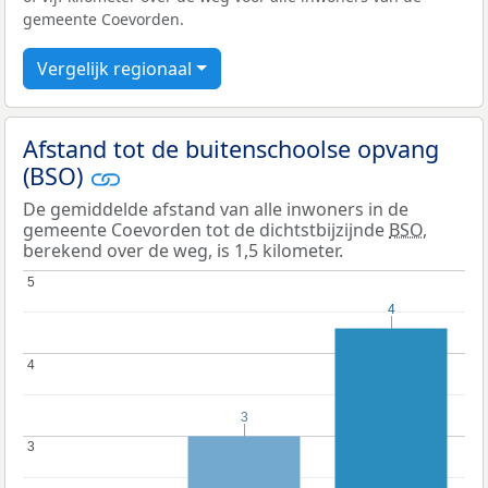
gemeente Coevorden.
Vergelijk regionaal
Afstand tot de buitenschoolse opvang
(BSO)
De gemiddelde afstand van alle inwoners in de
gemeente Coevorden tot de dichtstbijzijnde
BSO
,
berekend over de weg, is 1,5 kilometer.
5
5
4
4
4
4
3
3
3
3