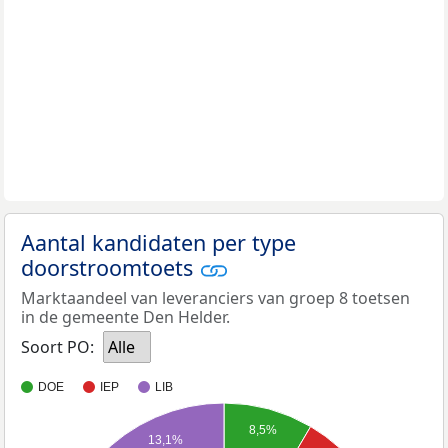
Aantal kandidaten per type
doorstroomtoets
Marktaandeel van leveranciers van groep 8 toetsen
in de gemeente Den Helder.
Soort PO:
Alle
DOE
IEP
LIB
8,5%
13,1%