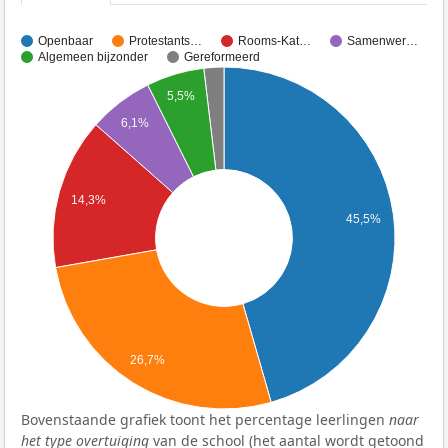
Openbaar
Protestants…
Rooms-Kat…
Samenwer…
Algemeen bijzonder
Gereformeerd
5,5%
6,1%
14,3%
45,5%
26,7%
Bovenstaande grafiek toont het percentage leerlingen
naar
het type overtuiging
van de school (het aantal wordt getoond