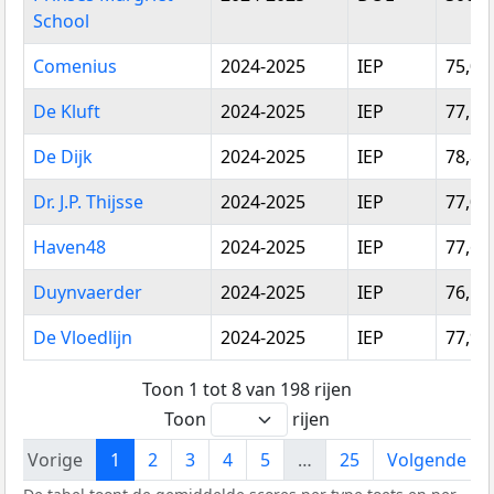
toets
score
School
Comenius
2024-2025
IEP
75,04
De Kluft
2024-2025
IEP
77,55
De Dijk
2024-2025
IEP
78,88
Dr. J.P. Thijsse
2024-2025
IEP
77,08
Haven48
2024-2025
IEP
77,61
Duynvaerder
2024-2025
IEP
76,19
De Vloedlijn
2024-2025
IEP
77,97
Toon 1 tot 8 van 198 rijen
Toon
rijen
Vorige
1
2
3
4
5
…
25
Volgende