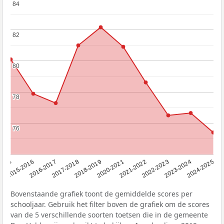
84
84
82
82
80
80
78
78
76
76
2015
2015-2016
2016-2017
2017-2018
2018-2019
2020-2021
2021-2022
2022-2023
2023-2024
2024-2025
Bovenstaande grafiek toont de gemiddelde scores per
schooljaar. Gebruik het filter boven de grafiek om de scores
van de 5 verschillende soorten toetsen die in de gemeente