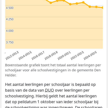
4.500
4.500
4.250
4.250
4.000
4.000
3.750
3.750
2011
2012-2013
2014-2015
2016-2017
2018-2019
2020-2021
2022-2023
2024-2025
Bovenstaande grafiek toont het totaal aantal leerlingen per
schooljaar voor alle schoolvestigingen in de gemeente Den
Helder.
Het aantal leerlingen per schooljaar is bepaald op
basis van de data van
DUO
over leerlingen per
schoolvestiging. Hierbij geldt het aantal leerlingen
dat op peildatum 1 oktober van ieder schooljaar bij
de schoolvestiging was ingeschreven. De schooljaren