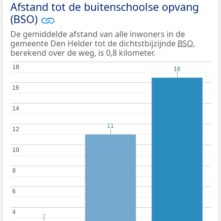
Afstand tot de buitenschoolse opvang
(BSO)
De gemiddelde afstand van alle inwoners in de
gemeente Den Helder tot de dichtstbijzijnde
BSO
,
berekend over de weg, is 0,8 kilometer.
18
18
16
16
16
16
14
14
11
11
12
12
10
10
8
8
6
6
4
4
2
2