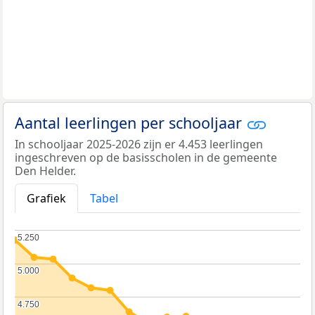
Aantal leerlingen per schooljaar
In schooljaar 2025-2026 zijn er 4.453 leerlingen
ingeschreven op de basisscholen in de gemeente
Den Helder.
Grafiek
Tabel
5.250
5.250
5.000
5.000
4.750
4.750