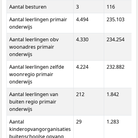
Aantal besturen
3
116
8
Aantal leerlingen primair
4.494
235.103
1
onderwijs
Aantal leerlingen obv
4.330
234.254
1
woonadres primair
onderwijs
Aantal leerlingen zelfde
4.224
232.882
1
woonregio primair
onderwijs
Aantal leerlingen van
212
1.842
0
buiten regio primair
onderwijs
Aantal
29
1.283
8
kinderopvangorganisaties
buitenschoolse opvang