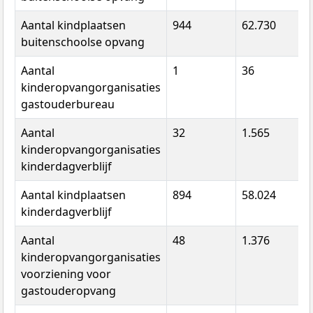
Aantal kindplaatsen
944
62.730
3
buitenschoolse opvang
Aantal
1
36
3
kinderopvangorganisaties
gastouderbureau
Aantal
32
1.565
9
kinderopvangorganisaties
kinderdagverblijf
Aantal kindplaatsen
894
58.024
3
kinderdagverblijf
Aantal
48
1.376
1
kinderopvangorganisaties
voorziening voor
gastouderopvang