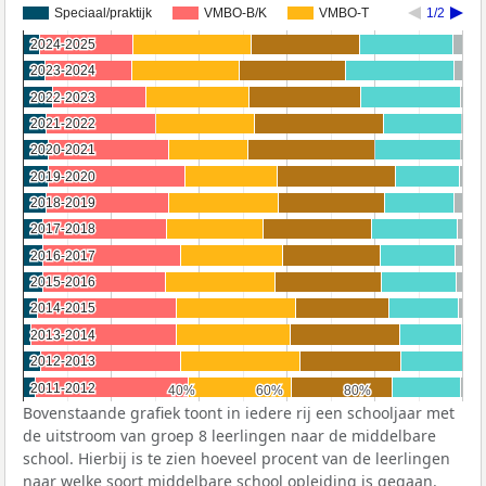
Speciaal/praktijk
VMBO-B/K
VMBO-T
1/2
2024-2025
2024-2025
2023-2024
2023-2024
2022-2023
2022-2023
2021-2022
2021-2022
2020-2021
2020-2021
2019-2020
2019-2020
2018-2019
2018-2019
2017-2018
2017-2018
2016-2017
2016-2017
2015-2016
2015-2016
2014-2015
2014-2015
2013-2014
2013-2014
2012-2013
2012-2013
2011-2012
2011-2012
40%
40%
60%
60%
80%
80%
Bovenstaande grafiek toont in iedere rij een schooljaar met
de uitstroom van groep 8 leerlingen naar de middelbare
school. Hierbij is te zien hoeveel procent van de leerlingen
naar welke soort middelbare school opleiding is gegaan.