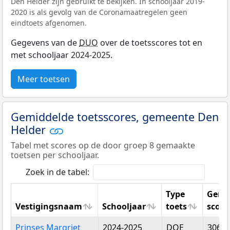
Den Helder zijn gebruikt te bekijken. In schooljaar 2019-
2020 is als gevolg van de Coronamaatregelen geen
eindtoets afgenomen.
Gegevens van de
DUO
over de toetsscores tot en
met schooljaar 2024-2025.
Meer toetsen
Gemiddelde toetsscores, gemeente Den
Helder
Tabel met scores op de door groep 8 gemaakte
toetsen per schooljaar.
Zoek in de tabel:
Type
Gemi
Vestigingsnaam
Schooljaar
toets
score
Vestigingsnaam
Schooljaar
Type
Gemi
Prinses Margriet
2024-2025
DOE
306,5