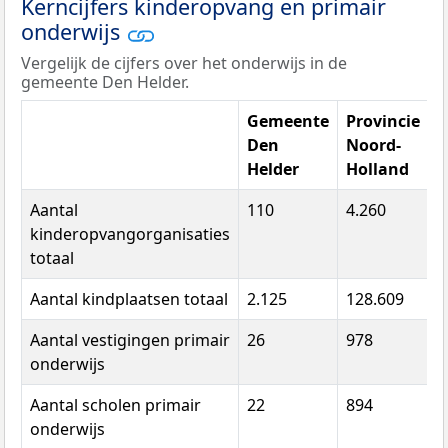
Kerncijfers kinderopvang en primair
onderwijs
Vergelijk de cijfers over het onderwijs in de
gemeente Den Helder.
Gemeente
Provincie
Den
Noord-
Helder
Holland
N
Aantal
110
4.260
3
kinderopvangorganisaties
totaal
Aantal kindplaatsen totaal
2.125
128.609
7
Aantal vestigingen primair
26
978
7
onderwijs
Aantal scholen primair
22
894
6
onderwijs