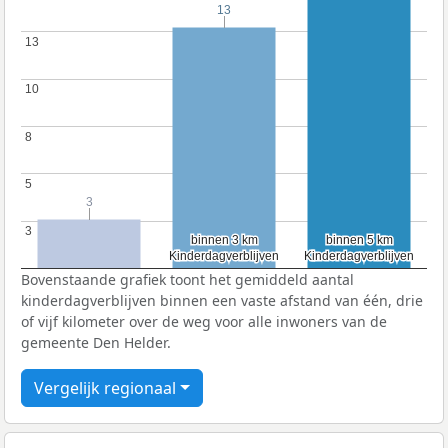
13
13
13
13
10
10
8
8
5
5
3
3
3
3
binnen 3 km
binnen 3 km
binnen 5 km
binnen 5 km
Kinderdagverblijven
Kinderdagverblijven
Kinderdagverblijven
Kinderdagverblijven
Bovenstaande grafiek toont het gemiddeld aantal
kinderdagverblijven binnen een vaste afstand van één, drie
of vijf kilometer over de weg voor alle inwoners van de
gemeente Den Helder.
Vergelijk regionaal