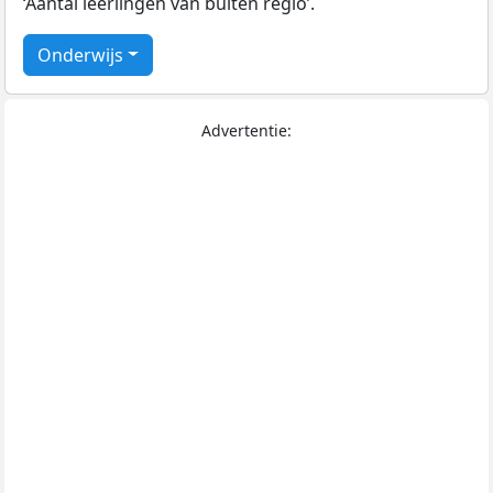
‘Aantal leerlingen van buiten regio’.
Onderwijs
Advertentie: