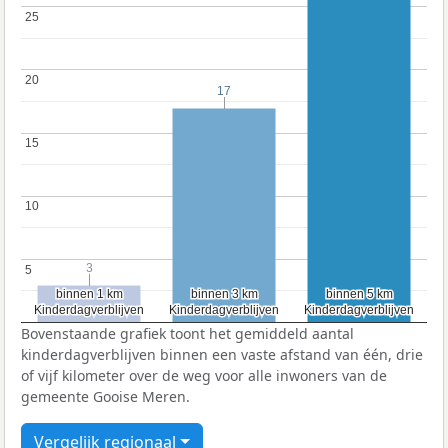
25
25
20
20
17
17
15
15
10
10
3
3
5
5
binnen 1 km
binnen 1 km
binnen 3 km
binnen 3 km
binnen 5 km
binnen 5 km
Kinderdagverblijven
Kinderdagverblijven
Kinderdagverblijven
Kinderdagverblijven
Kinderdagverblijven
Kinderdagverblijven
Bovenstaande grafiek toont het gemiddeld aantal
kinderdagverblijven binnen een vaste afstand van één, drie
of vijf kilometer over de weg voor alle inwoners van de
gemeente Gooise Meren.
Vergelijk regionaal