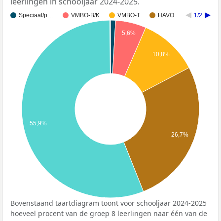
leerlingen in schooljaar 2024-2025.
Speciaal/p…
VMBO-B/K
VMBO-T
HAVO
1/2
5,6%
10,8%
55,9%
26,7%
Bovenstaand taartdiagram toont voor schooljaar 2024-2025
hoeveel procent van de groep 8 leerlingen naar één van de