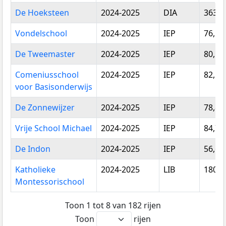
Vestigingsnaam
Schooljaar
Type
Gemi
De Hoeksteen
2024-2025
DIA
363,4
toets
score
Vondelschool
2024-2025
IEP
76,54
De Tweemaster
2024-2025
IEP
80,53
Comeniusschool
2024-2025
IEP
82,11
voor Basisonderwijs
De Zonnewijzer
2024-2025
IEP
78,82
Vrije School Michael
2024-2025
IEP
84,73
De Indon
2024-2025
IEP
56,67
Katholieke
2024-2025
LIB
180,2
Montessorischool
Toon 1 tot 8 van 182 rijen
Toon
rijen