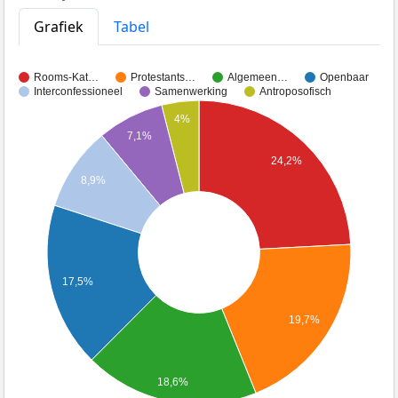
Grafiek
Tabel
Rooms-Kat…
Protestants…
Algemeen…
Openbaar
Interconfessioneel
Samenwerking
Antroposofisch
4%
7,1%
24,2%
8,9%
17,5%
19,7%
18,6%