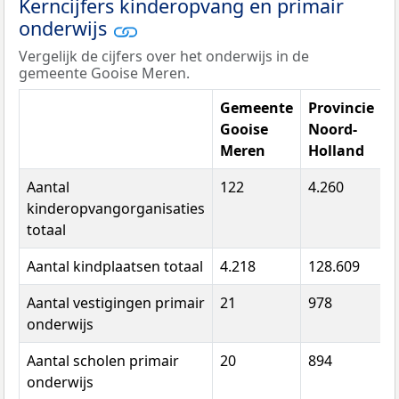
Kerncijfers kinderopvang en primair
onderwijs
Vergelijk de cijfers over het onderwijs in de
gemeente Gooise Meren.
Gemeente
Provincie
Gooise
Noord-
Meren
Holland
N
Aantal
122
4.260
3
kinderopvangorganisaties
totaal
Aantal kindplaatsen totaal
4.218
128.609
7
Aantal vestigingen primair
21
978
7
onderwijs
Aantal scholen primair
20
894
6
onderwijs