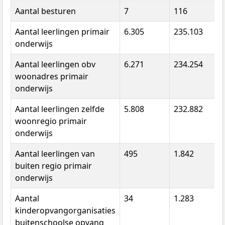
Aantal besturen
7
116
8
Aantal leerlingen primair
6.305
235.103
1
onderwijs
Aantal leerlingen obv
6.271
234.254
1
woonadres primair
onderwijs
Aantal leerlingen zelfde
5.808
232.882
1
woonregio primair
onderwijs
Aantal leerlingen van
495
1.842
0
buiten regio primair
onderwijs
Aantal
34
1.283
8
kinderopvangorganisaties
buitenschoolse opvang