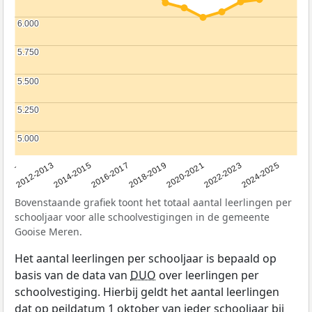
6.000
6.000
5.750
5.750
5.500
5.500
5.250
5.250
5.000
5.000
2011
2012-2013
2014-2015
2016-2017
2018-2019
2020-2021
2022-2023
2024-2025
Bovenstaande grafiek toont het totaal aantal leerlingen per
schooljaar voor alle schoolvestigingen in de gemeente
Gooise Meren.
Het aantal leerlingen per schooljaar is bepaald op
basis van de data van
DUO
over leerlingen per
schoolvestiging. Hierbij geldt het aantal leerlingen
dat op peildatum 1 oktober van ieder schooljaar bij