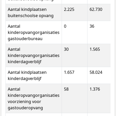
Aantal kindplaatsen
2.225
62.730
3
buitenschoolse opvang
Aantal
0
36
3
kinderopvangorganisaties
gastouderbureau
Aantal
30
1.565
9
kinderopvangorganisaties
kinderdagverblijf
Aantal kindplaatsen
1.657
58.024
3
kinderdagverblijf
Aantal
58
1.376
1
kinderopvangorganisaties
voorziening voor
gastouderopvang