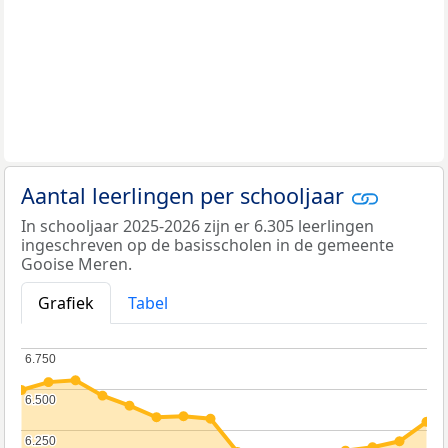
Aantal leerlingen per schooljaar
In schooljaar 2025-2026 zijn er 6.305 leerlingen
ingeschreven op de basisscholen in de gemeente
Gooise Meren.
Grafiek
Tabel
6.750
6.750
6.500
6.500
6.250
6.250