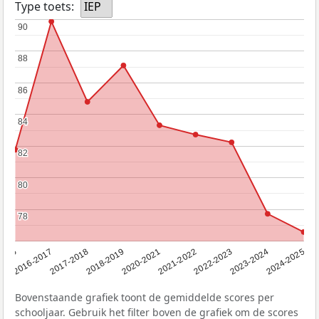
Type toets:
IEP
90
90
88
88
86
86
84
84
82
82
80
80
78
78
2016
2016-2017
2017-2018
2018-2019
2020-2021
2021-2022
2022-2023
2023-2024
2024-2025
Bovenstaande grafiek toont de gemiddelde scores per
schooljaar. Gebruik het filter boven de grafiek om de scores