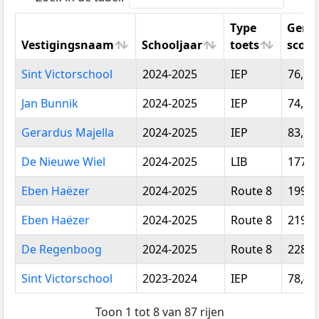
Type
Gemi
Vestigingsnaam
Schooljaar
toets
score
Vestigingsnaam
Schooljaar
Type
Gemi
Sint Victorschool
2024-2025
IEP
76,69
toets
score
Jan Bunnik
2024-2025
IEP
74,19
Gerardus Majella
2024-2025
IEP
83,50
De Nieuwe Wiel
2024-2025
LIB
177,5
Eben Haëzer
2024-2025
Route 8
199,1
Eben Haëzer
2024-2025
Route 8
219,4
De Regenboog
2024-2025
Route 8
228,6
Sint Victorschool
2023-2024
IEP
78,46
Toon 1 tot 8 van 87 rijen