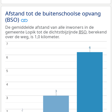
Afstand tot de buitenschoolse opvang
(BSO)
De gemiddelde afstand van alle inwoners in de
gemeente Lopik tot de dichtstbijzijnde
BSO
, berekend
over de weg, is 1,0 kilometer.
7
7
6
6
6
6
5
5
4
4
3
3
3
3
2
2
2
2