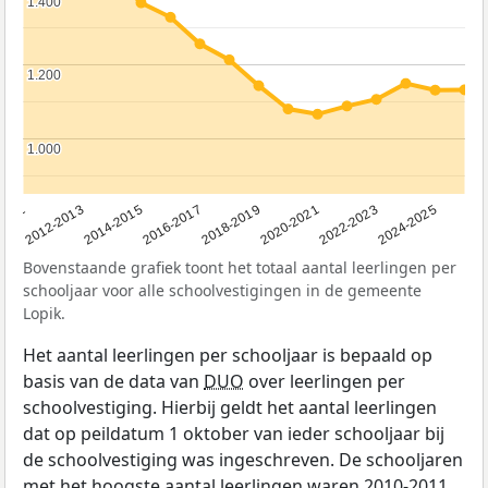
1.400
1.400
1.200
1.200
1.000
1.000
2011
2012-2013
2014-2015
2016-2017
2018-2019
2020-2021
2022-2023
2024-2025
Bovenstaande grafiek toont het totaal aantal leerlingen per
schooljaar voor alle schoolvestigingen in de gemeente
Lopik.
Het aantal leerlingen per schooljaar is bepaald op
basis van de data van
DUO
over leerlingen per
schoolvestiging. Hierbij geldt het aantal leerlingen
dat op peildatum 1 oktober van ieder schooljaar bij
de schoolvestiging was ingeschreven. De schooljaren
met het hoogste aantal leerlingen waren 2010-2011