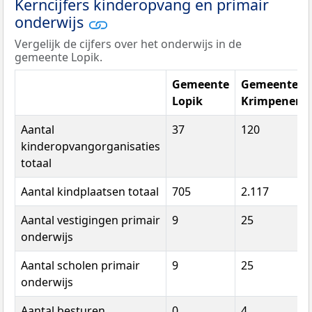
Kerncijfers kinderopvang en primair
onderwijs
Vergelijk de cijfers over het onderwijs in de
gemeente Lopik.
Gemeente
Gemeente
Lopik
Krimpenerw
Aantal
37
120
kinderopvangorganisaties
totaal
Aantal kindplaatsen totaal
705
2.117
Aantal vestigingen primair
9
25
onderwijs
Aantal scholen primair
9
25
onderwijs
Aantal besturen
0
4