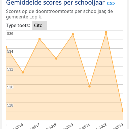
Gemiddelde scores per schooljaar
Scores op de doorstroomtoets per schooljaar, de
gemeente Lopik.
Type toets:
Cito
536
536
534
534
532
532
530
530
528
528
2016-2017
2015-2016
2015
2022-2023
2021-2022
2020-2021
2018-2019
2017-2018