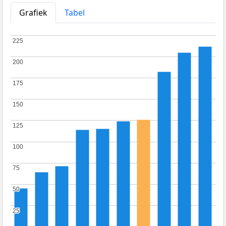
Grafiek
Tabel
225
225
200
200
175
175
150
150
125
125
100
100
75
75
50
50
25
25