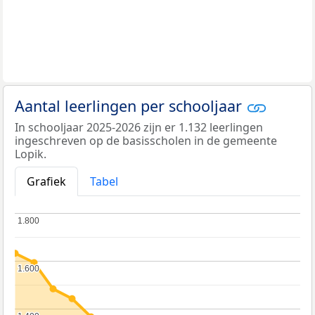
Aantal leerlingen per schooljaar
In schooljaar 2025-2026 zijn er 1.132 leerlingen
ingeschreven op de basisscholen in de gemeente
Lopik.
Grafiek
Tabel
1.800
1.800
1.600
1.600