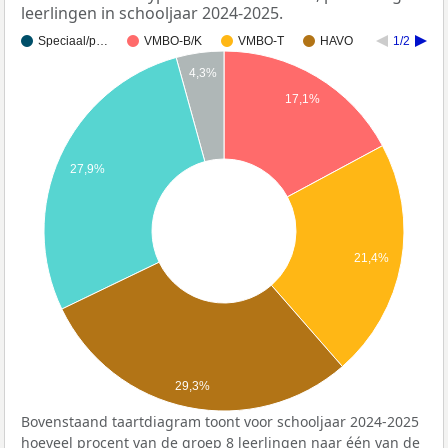
leerlingen in schooljaar 2024-2025.
Speciaal/p…
VMBO-B/K
VMBO-T
HAVO
1/2
4,3%
17,1%
27,9%
21,4%
29,3%
Bovenstaand taartdiagram toont voor schooljaar 2024-2025
hoeveel procent van de groep 8 leerlingen naar één van de