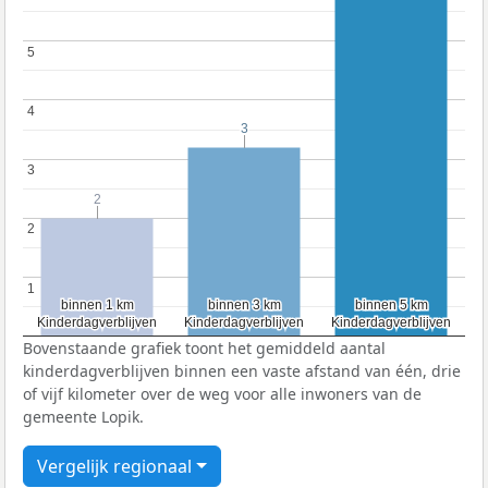
5
5
4
4
3
3
3
3
2
2
2
2
1
1
binnen 1 km
binnen 1 km
binnen 3 km
binnen 3 km
binnen 5 km
binnen 5 km
Kinderdagverblijven
Kinderdagverblijven
Kinderdagverblijven
Kinderdagverblijven
Kinderdagverblijven
Kinderdagverblijven
Bovenstaande grafiek toont het gemiddeld aantal
kinderdagverblijven binnen een vaste afstand van één, drie
of vijf kilometer over de weg voor alle inwoners van de
gemeente Lopik.
Vergelijk regionaal