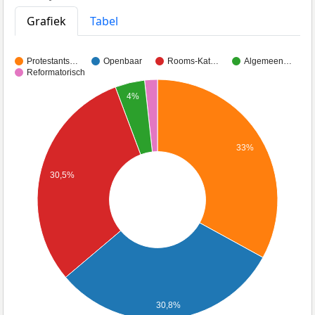
Grafiek
Tabel
Protestants…
Openbaar
Rooms-Kat…
Algemeen…
Reformatorisch
4%
33%
30,5%
30,8%