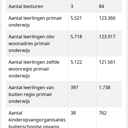
Aantal besturen
3
84
8
Aantal leerlingen primair
5.521
123.366
1
onderwijs
Aantal leerlingen obv
5.718
123.917
1
woonadres primair
onderwijs
Aantal leerlingen zelfde
5.122
121.561
1
woonregio primair
onderwijs
Aantal leerlingen van
397
1.738
0
buiten regio primair
onderwijs
Aantal
38
762
8
kinderopvangorganisaties
buitenschoolse opvang