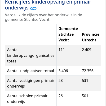
Kerncijfers kinderopvang en primair
onderwijs
Vergelijk de cijfers over het onderwijs in de
gemeente Stichtse Vecht.
Gemeente
Stichtse
Provincie
Vecht
Utrecht
N
Aantal
111
2.409
3
kinderopvangorganisaties
totaal
Aantal kindplaatsen totaal
3.406
72.356
7
Aantal vestigingen primair
28
531
7
onderwijs
Aantal scholen primair
26
501
6
onderwijs