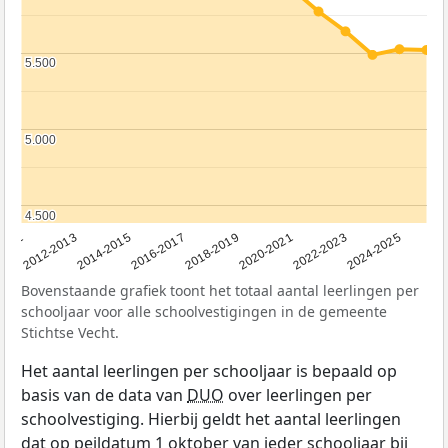
5.500
5.500
5.000
5.000
4.500
4.500
2011
2012-2013
2014-2015
2016-2017
2018-2019
2020-2021
2022-2023
2024-2025
Bovenstaande grafiek toont het totaal aantal leerlingen per
schooljaar voor alle schoolvestigingen in de gemeente
Stichtse Vecht.
Het aantal leerlingen per schooljaar is bepaald op
basis van de data van
DUO
over leerlingen per
schoolvestiging. Hierbij geldt het aantal leerlingen
dat op peildatum 1 oktober van ieder schooljaar bij