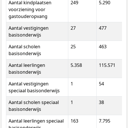
Aantal kindplaatsen
249
5.290
7
voorziening voor
gastouderopvang
Aantal vestigingen
27
477
6
basisonderwijs
Aantal scholen
25
463
6
basisonderwijs
Aantal leerlingen
5.358
115.571
1
basisonderwijs
Aantal vestigingen
1
54
8
speciaal basisonderwijs
Aantal scholen speciaal
1
38
5
basisonderwijs
Aantal leerlingen speciaal
163
7.795
1
basisonderwijs