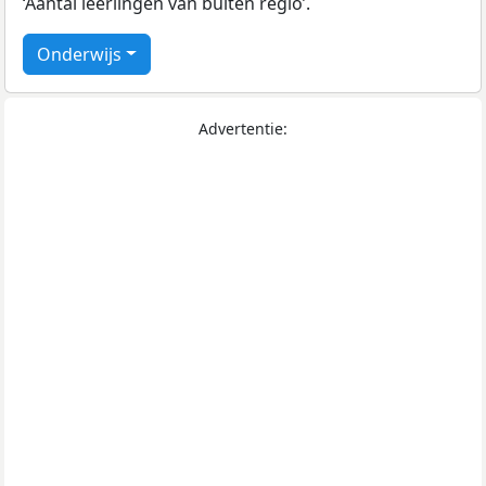
‘Aantal leerlingen van buiten regio’.
Onderwijs
Advertentie: