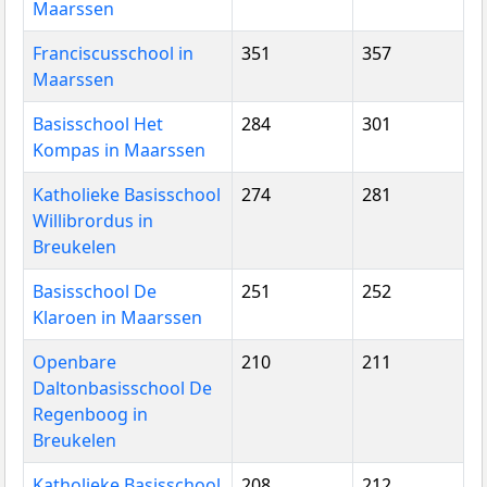
Maarssen
Franciscusschool in
351
357
Maarssen
Basisschool Het
284
301
Kompas in Maarssen
Katholieke Basisschool
274
281
Willibrordus in
Breukelen
Basisschool De
251
252
Klaroen in Maarssen
Openbare
210
211
Daltonbasisschool De
Regenboog in
Breukelen
Katholieke Basisschool
208
212