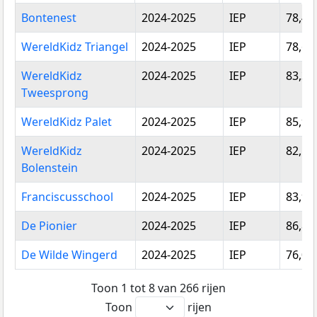
Vestigingsnaam
Schooljaar
Type
Gemi
Bontenest
2024-2025
IEP
78,42
toets
score
WereldKidz Triangel
2024-2025
IEP
78,63
WereldKidz
2024-2025
IEP
83,39
Tweesprong
WereldKidz Palet
2024-2025
IEP
85,96
WereldKidz
2024-2025
IEP
82,11
Bolenstein
Franciscusschool
2024-2025
IEP
83,95
De Pionier
2024-2025
IEP
86,89
De Wilde Wingerd
2024-2025
IEP
76,00
Toon 1 tot 8 van 266 rijen
Toon
rijen