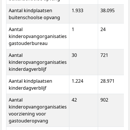
Aantal kindplaatsen
1.933
38.095
3
buitenschoolse opvang
Aantal
1
24
3
kinderopvangorganisaties
gastouderbureau
Aantal
30
721
9
kinderopvangorganisaties
kinderdagverblijf
Aantal kindplaatsen
1.224
28.971
3
kinderdagverblijf
Aantal
42
902
1
kinderopvangorganisaties
voorziening voor
gastouderopvang