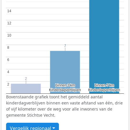
14
14
12
12
10
10
7
7
8
8
6
6
4
4
2
2
2
2
binnen 3 km
binnen 3 km
binnen 5 km
binnen 5 km
Kinderdagverblijven
Kinderdagverblijven
Kinderdagverblijven
Kinderdagverblijven
Bovenstaande grafiek toont het gemiddeld aantal
kinderdagverblijven binnen een vaste afstand van één, drie
of vijf kilometer over de weg voor alle inwoners van de
gemeente Stichtse Vecht.
Vergelijk regionaal