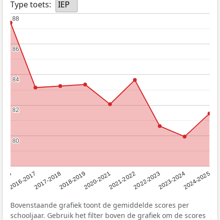
Type toets:
IEP
88
88
86
86
84
84
82
82
80
80
2016
2016-2017
2017-2018
2018-2019
2020-2021
2021-2022
2022-2023
2023-2024
2024-2025
Bovenstaande grafiek toont de gemiddelde scores per
schooljaar. Gebruik het filter boven de grafiek om de scores