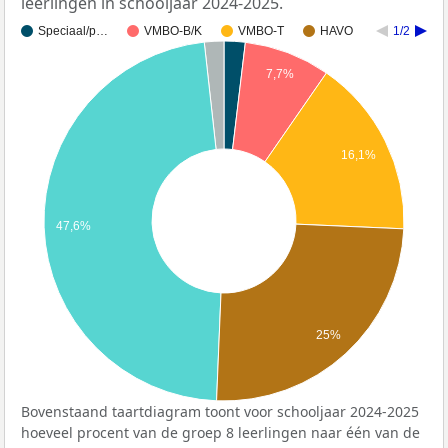
leerlingen in schooljaar 2024-2025.
Speciaal/p…
VMBO-B/K
VMBO-T
HAVO
1/2
7,7%
16,1%
47,6%
25%
Bovenstaand taartdiagram toont voor schooljaar 2024-2025
hoeveel procent van de groep 8 leerlingen naar één van de