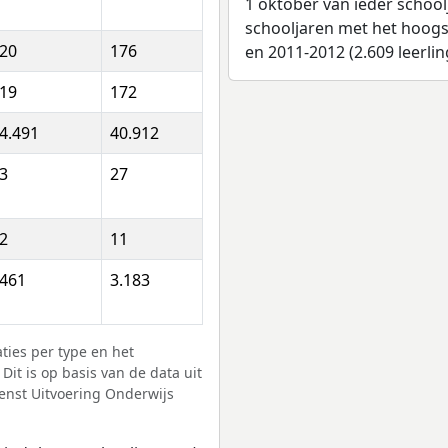
1 oktober van ieder school
schooljaren met het hoogst
20
176
en 2011-2012 (2.609 leerlin
19
172
4.491
40.912
3
27
2
11
461
3.183
ies per type en het
it is op basis van de data uit
ienst Uitvoering Onderwijs