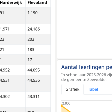
Harderwijk
Flevoland
91
1.190
1.971
24.186
23
203
21
183
1
17
Aantal leerlingen p
4.952
44.095
In schooljaar 2025-2026 zi
de gemeente Zeewolde.
4.531
44.536
Grafiek
Tabel
4.302
43.311
2.800
2.800