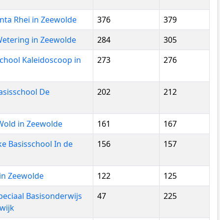
nta Rhei in Zeewolde
376
379
etering in Zeewolde
284
305
school Kaleidoscoop in
273
276
Basisschool De
202
212
Wold in Zeewolde
161
167
ke Basisschool In de
156
157
 in Zeewolde
122
125
Speciaal Basisonderwijs
47
225
wijk