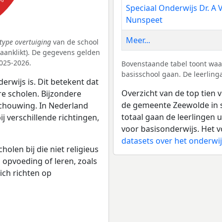
Speciaal Onderwijs Dr. A 
Nunspeet
Meer...
type overtuiging
van de school
k aanklikt). De gegevens gelden
025-2026.
Bovenstaande tabel toont waa
basisschool gaan. De leerling
erwijs is. Dit betekent dat
Overzicht van de top tien v
re scholen. Bijzondere
de gemeente Zeewolde in s
schouwing. In Nederland
totaal gaan de leerlingen 
bij verschillende richtingen,
voor basisonderwijs. Het v
datasets over het onderw
olen bij die niet religieus
p opvoeding of leren, zoals
ich richten op