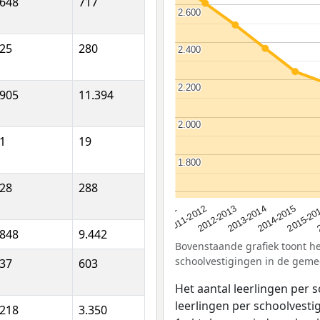
648
717
2.600
2.600
25
280
2.400
2.400
2.200
2.200
905
11.394
2.000
2.000
1
19
1.800
1.800
28
288
2012-2013
2015-20
2011-2012
2014-2015
2010-2011
2013-2014
848
9.442
Bovenstaande grafiek toont het
schoolvestigingen in de geme
37
603
Het aantal leerlingen per 
leerlingen per schoolvestig
218
3.350