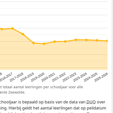
2023-2024
2019-2020
16
2022-2023
2018-2019
2025-2026
2021-2022
2017-2018
2024-2025
2020-2021
2016-2017
 totaal aantal leerlingen per schooljaar voor alle
ente Zeewolde.
schooljaar is bepaald op basis van de data van
DUO
over
ing. Hierbij geldt het aantal leerlingen dat op peildatum