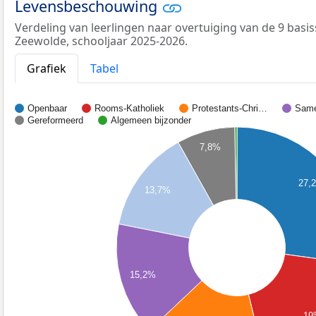
Levensbeschouwing
Verdeling van leerlingen naar overtuiging van de 9 bas
Zeewolde, schooljaar 2025-2026.
Grafiek
Tabel
Openbaar
Rooms-Katholiek
Protestants-Chri…
Same
Gereformeerd
Algemeen bijzonder
7,8%
27,
13,7%
15,2%
19