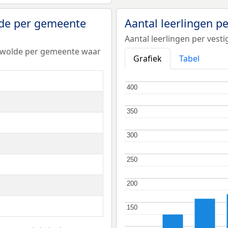
lde per gemeente
Aantal leerlingen p
Aantal leerlingen per ves
eewolde per gemeente waar
Grafiek
Tabel
400
400
350
350
300
300
250
250
200
200
150
150