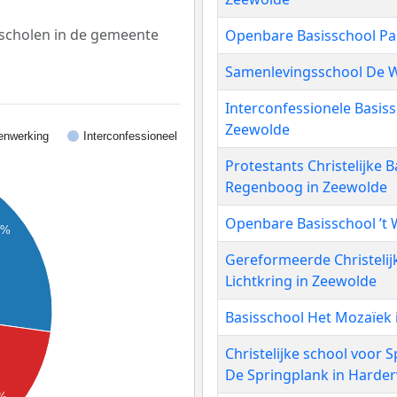
isscholen in de gemeente
Openbare Basisschool Pa
Samenlevingsschool De W
Interconfessionele Basis
Zeewolde
nwerking
Interconfessioneel
Protestants Christelijke 
Regenboog in Zeewolde
Openbare Basisschool ’t 
2%
Gereformeerde Christelij
Lichtkring in Zeewolde
Basisschool Het Mozaïek
Christelijke school voor 
De Springplank in Harder
%