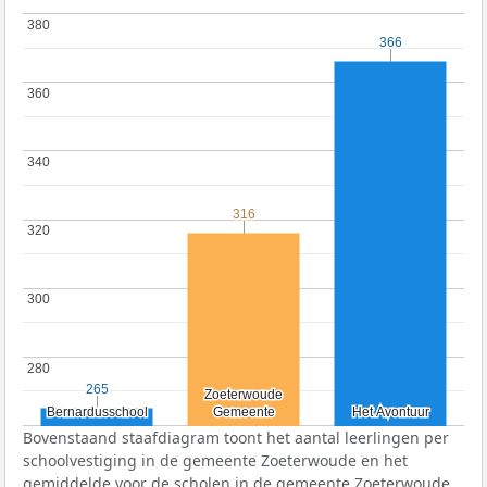
380
380
366
366
360
360
340
340
316
316
320
320
300
300
280
280
265
265
Zoeterwoude
Zoeterwoude
Bernardusschool
Bernardusschool
Gemeente
Gemeente
Het Avontuur
Het Avontuur
Bovenstaand staafdiagram toont het aantal leerlingen per
schoolvestiging in de gemeente Zoeterwoude en het
gemiddelde voor de scholen in de gemeente Zoeterwoude.