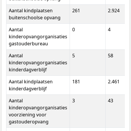
Aantal kindplaatsen
261
2.924
buitenschoolse opvang
Aantal
0
4
kinderopvangorganisaties
gastouderbureau
Aantal
5
58
kinderopvangorganisaties
kinderdagverblijf
Aantal kindplaatsen
181
2.461
kinderdagverblijf
Aantal
3
43
kinderopvangorganisaties
voorziening voor
gastouderopvang