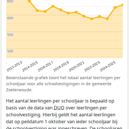
650
650
600
600
550
550
500
500
2011
2012-2013
2014-2015
2016-2017
2018-2019
2020-2021
2022-2023
2024-2025
Bovenstaande grafiek toont het totaal aantal leerlingen per
schooljaar voor alle schoolvestigingen in de gemeente
Zoeterwoude.
Het aantal leerlingen per schooljaar is bepaald op
basis van de data van
DUO
over leerlingen per
schoolvestiging. Hierbij geldt het aantal leerlingen
dat op peildatum 1 oktober van ieder schooljaar bij
de schoolvestiging was ingeschreven. De schooljaren