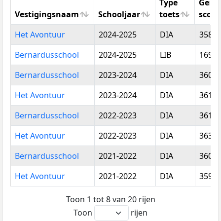
Type
Gemi
Vestigingsnaam
Schooljaar
toets
score
Vestigingsnaam
Schooljaar
Type
Gemi
Het Avontuur
2024-2025
DIA
358,8
toets
score
Bernardusschool
2024-2025
LIB
169,4
Bernardusschool
2023-2024
DIA
360,7
Het Avontuur
2023-2024
DIA
361,9
Bernardusschool
2022-2023
DIA
361,0
Het Avontuur
2022-2023
DIA
363,0
Bernardusschool
2021-2022
DIA
360,8
Het Avontuur
2021-2022
DIA
359,8
Toon 1 tot 8 van 20 rijen
Toon
rijen