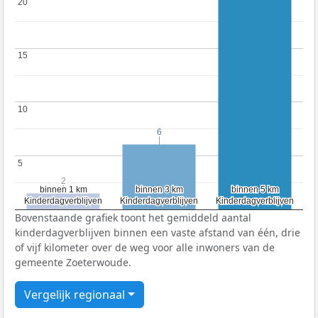
20
20
15
15
10
10
6
6
5
5
2
2
binnen 1 km
binnen 1 km
binnen 3 km
binnen 3 km
binnen 5 km
binnen 5 km
Kinderdagverblijven
Kinderdagverblijven
Kinderdagverblijven
Kinderdagverblijven
Kinderdagverblijven
Kinderdagverblijven
Bovenstaande grafiek toont het gemiddeld aantal
kinderdagverblijven binnen een vaste afstand van één, drie
of vijf kilometer over de weg voor alle inwoners van de
gemeente Zoeterwoude.
Vergelijk regionaal