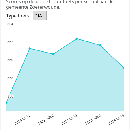
Scores op de doorstroomtoets per schooljaar, de
gemeente Zoeterwoude.
Type toets:
DIA
364
364
362
362
360
360
358
358
356
356
2019
2020-2021
2021-2022
2022-2023
2023-2024
2024-2025