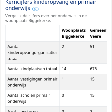
Kerncijfers kinderopvang en primair
onderwijs
Vergelijk de cijfers over het onderwijs in de
woonplaats Biggekerke.
Woonplaats
Gemeente
Biggekerke
Veere
Aantal
2
51
kinderopvangorganisaties
totaal
Aantal kindplaatsen totaal
14
676
Aantal vestigingen primair
1
15
onderwijs
Aantal scholen primair
0
15
onderwijs
Aantal besturen
0
2