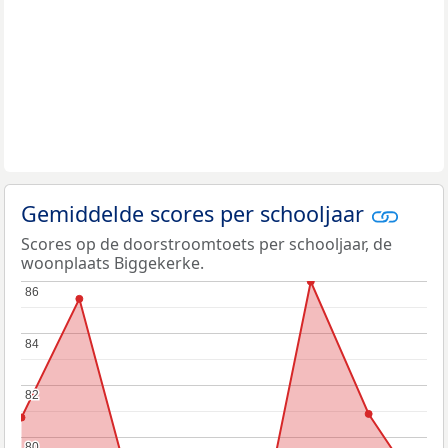
Gemiddelde scores per schooljaar
Scores op de doorstroomtoets per schooljaar, de
woonplaats Biggekerke.
86
86
84
84
82
82
80
80