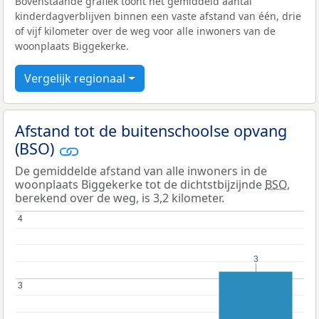
Bovenstaande grafiek toont het gemiddeld aantal
kinderdagverblijven binnen een vaste afstand van één, drie
of vijf kilometer over de weg voor alle inwoners van de
woonplaats Biggekerke.
Vergelijk regionaal
Afstand tot de buitenschoolse opvang
(BSO)
De gemiddelde afstand van alle inwoners in de
woonplaats Biggekerke tot de dichtstbijzijnde
BSO
,
berekend over de weg, is 3,2 kilometer.
4
4
3
3
3
3