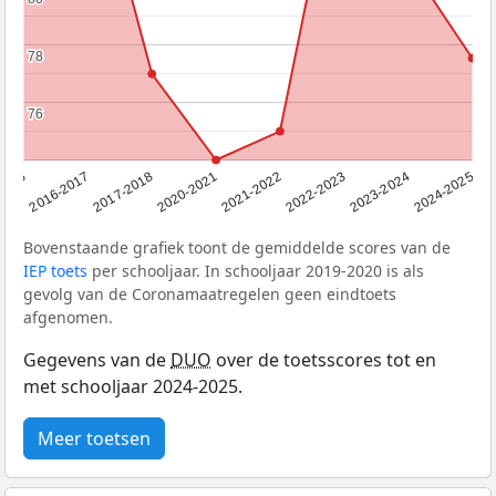
78
78
76
76
2017-2018
2016-2017
2016
2024-2025
2023-2024
2022-2023
2021-2022
2020-2021
Bovenstaande grafiek toont de gemiddelde scores van de
IEP toets
per schooljaar. In schooljaar 2019-2020 is als
gevolg van de Coronamaatregelen geen eindtoets
afgenomen.
Gegevens van de
DUO
over de toetsscores tot en
met schooljaar 2024-2025.
Meer toetsen