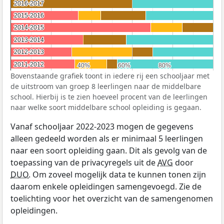
2016-2017
2016-2017
2015-2016
2015-2016
2014-2015
2014-2015
2013-2014
2013-2014
2012-2013
2012-2013
2011-2012
2011-2012
40%
40%
60%
60%
80%
80%
Bovenstaande grafiek toont in iedere rij een schooljaar met
de uitstroom van groep 8 leerlingen naar de middelbare
school. Hierbij is te zien hoeveel procent van de leerlingen
naar welke soort middelbare school opleiding is gegaan.
Vanaf schooljaar 2022-2023 mogen de gegevens
alleen gedeeld worden als er minimaal 5 leerlingen
naar een soort opleiding gaan. Dit als gevolg van de
toepassing van de privacyregels uit de
AVG
door
DUO
. Om zoveel mogelijk data te kunnen tonen zijn
daarom enkele opleidingen samengevoegd. Zie de
toelichting voor het overzicht van de samengenomen
opleidingen.