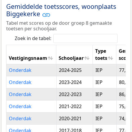
Gemiddelde toetsscores, woonplaats
Biggekerke
Tabel met scores op de door groep 8 gemaakte
toetsen per schooljaar.
Zoek in de tabel:
Type
Gemi
Vestigingsnaam
Schooljaar
toets
score
Vestigingsnaam
Schooljaar
Type
Gemi
Onderdak
2024-2025
IEP
77,55
toets
score
Onderdak
2023-2024
IEP
80,89
Onderdak
2022-2023
IEP
86,00
Onderdak
2021-2022
IEP
75,00
Onderdak
2020-2021
IEP
74,00
Onderdak
2017-2018
IEP
77,00