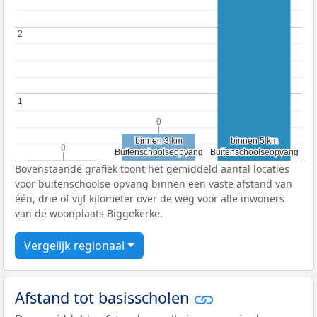
2
2
1
1
0
0
binnen 3 km
binnen 3 km
binnen 5 km
binnen 5 km
0
0
Buitenschoolseopvang
Buitenschoolseopvang
Buitenschoolseopvang
Buitenschoolseopvang
Bovenstaande grafiek toont het gemiddeld aantal locaties
voor buitenschoolse opvang binnen een vaste afstand van
één, drie of vijf kilometer over de weg voor alle inwoners
van de woonplaats Biggekerke.
Vergelijk regionaal
Afstand tot basisscholen