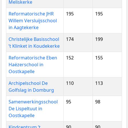
Meliskerke
Reformatorische JHR
195
195
Willem Versluijsschool
in Aagtekerke
Christelijke Basisschool
174
199
’t Klinket in Koudekerke
Reformatorische Eben
152
155
Haëzerschool in
Oostkapelle
Archipelschool De
110
113
Golfslag in Domburg
Samenwerkingsschool
95
98
De Lispeltuut in
Oostkapelle
Kindcentrum ’t
90
90