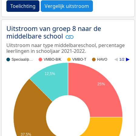
Toelichting
Vergelijk uitstroom
Uitstroom van groep 8 naar de
middelbare school
Uitstroom naar type middelbareschool, percentage
leerlingen in schooljaar 2021-2022.
Speciaal/p…
VMBO-B/K
VMBO-T
HAVO
1/2
12,5%
25%
37,5%