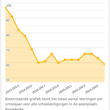
100
100
90
90
80
80
70
70
60
60
50
50
2011
2012-2013
2014-2015
2016-2017
2018-2019
2020-2021
2022-2023
2024-2025
Bovenstaande grafiek toont het totaal aantal leerlingen per
schooljaar voor alle schoolvestigingen in de woonplaats
Biggekerke.