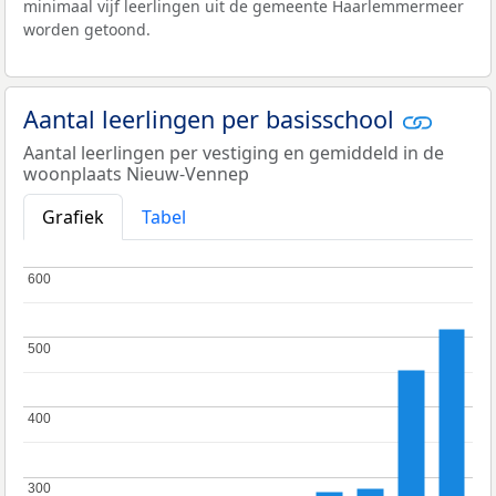
minimaal vijf leerlingen uit de gemeente Haarlemmermeer
worden getoond.
Aantal leerlingen per basisschool
Aantal leerlingen per vestiging en gemiddeld in de
woonplaats Nieuw-Vennep
Grafiek
Tabel
600
600
500
500
400
400
300
300