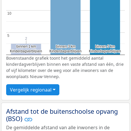
10
10
5
5
2
2
binnen 1 km
binnen 1 km
binnen 3 km
binnen 3 km
binnen 5 km
binnen 5 km
Kinderdagverblijven
Kinderdagverblijven
Kinderdagverblijven
Kinderdagverblijven
Kinderdagverblijven
Kinderdagverblijven
Bovenstaande grafiek toont het gemiddeld aantal
kinderdagverblijven binnen een vaste afstand van één, drie
of vijf kilometer over de weg voor alle inwoners van de
woonplaats Nieuw-Vennep.
Vergelijk regionaal
Afstand tot de buitenschoolse opvang
(BSO)
De gemiddelde afstand van alle inwoners in de