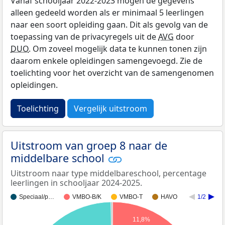
Vanaf schooljaar 2022-2023 mogen de gegevens
alleen gedeeld worden als er minimaal 5 leerlingen
naar een soort opleiding gaan. Dit als gevolg van de
toepassing van de privacyregels uit de
AVG
door
DUO
. Om zoveel mogelijk data te kunnen tonen zijn
daarom enkele opleidingen samengevoegd. Zie de
toelichting voor het overzicht van de samengenomen
opleidingen.
Toelichting
Vergelijk uitstroom
Uitstroom van groep 8 naar de
middelbare school
Uitstroom naar type middelbareschool, percentage
leerlingen in schooljaar 2024-2025.
Speciaal/p…
VMBO-B/K
VMBO-T
HAVO
1/2
11,8%