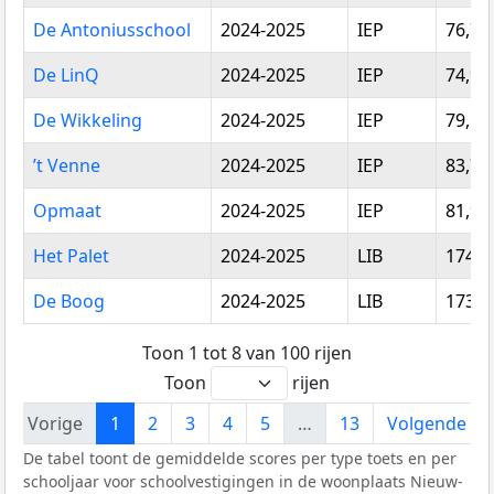
toets
score
De Antoniusschool
2024-2025
IEP
76,79
De LinQ
2024-2025
IEP
74,96
De Wikkeling
2024-2025
IEP
79,51
’t Venne
2024-2025
IEP
83,70
Opmaat
2024-2025
IEP
81,96
Het Palet
2024-2025
LIB
174,3
De Boog
2024-2025
LIB
173,4
Toon 1 tot 8 van 100 rijen
Toon
rijen
Vorige
1
2
3
4
5
…
13
Volgende
De tabel toont de gemiddelde scores per type toets en per
schooljaar voor schoolvestigingen in de woonplaats Nieuw-