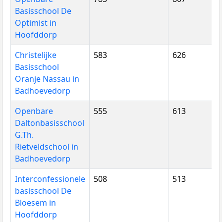
Basisschool De
Optimist in
Hoofddorp
Christelijke
583
626
Basisschool
Oranje Nassau in
Badhoevedorp
Openbare
555
613
Daltonbasisschool
G.Th.
Rietveldschool in
Badhoevedorp
Interconfessionele
508
513
basisschool De
Bloesem in
Hoofddorp