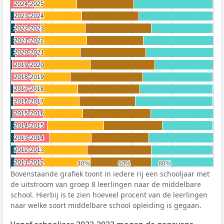
2024-2025
2024-2025
2023-2024
2023-2024
2022-2023
2022-2023
2021-2022
2021-2022
2020-2021
2020-2021
2019-2020
2019-2020
2018-2019
2018-2019
2017-2018
2017-2018
2016-2017
2016-2017
2015-2016
2015-2016
2014-2015
2014-2015
2013-2014
2013-2014
2012-2013
2012-2013
2011-2012
2011-2012
40%
40%
60%
60%
80%
80%
Bovenstaande grafiek toont in iedere rij een schooljaar met
de uitstroom van groep 8 leerlingen naar de middelbare
school. Hierbij is te zien hoeveel procent van de leerlingen
naar welke soort middelbare school opleiding is gegaan.