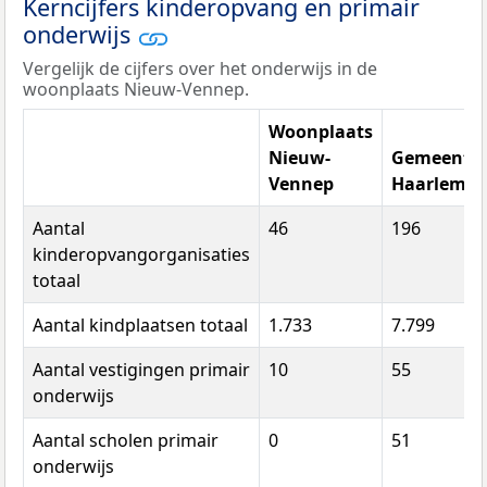
Kerncijfers kinderopvang en primair
onderwijs
Vergelijk de cijfers over het onderwijs in de
woonplaats Nieuw-Vennep.
Woonplaats
Nieuw-
Gemeente
Vennep
Haarlemm
Aantal
46
196
kinderopvangorganisaties
totaal
Aantal kindplaatsen totaal
1.733
7.799
Aantal vestigingen primair
10
55
onderwijs
Aantal scholen primair
0
51
onderwijs