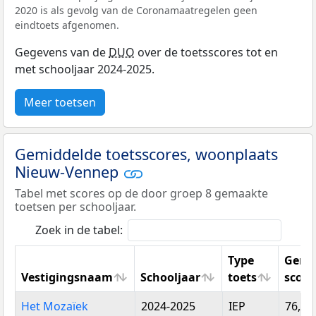
2020 is als gevolg van de Coronamaatregelen geen
eindtoets afgenomen.
Gegevens van de
DUO
over de toetsscores tot en
met schooljaar 2024-2025.
Meer toetsen
Gemiddelde toetsscores, woonplaats
Nieuw-Vennep
Tabel met scores op de door groep 8 gemaakte
toetsen per schooljaar.
Zoek in de tabel:
Type
Gemi
Vestigingsnaam
Schooljaar
toets
score
Vestigingsnaam
Schooljaar
Type
Gemi
Het Mozaïek
2024-2025
IEP
76,29