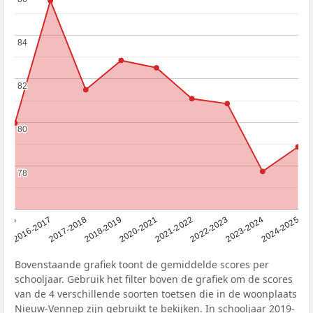
84
84
82
82
80
80
78
78
2016
2016-2017
2017-2018
2018-2019
2020-2021
2021-2022
2022-2023
2023-2024
2024-2025
Bovenstaande grafiek toont de gemiddelde scores per
schooljaar. Gebruik het filter boven de grafiek om de scores
van de 4 verschillende soorten toetsen die in de woonplaats
Nieuw-Vennep zijn gebruikt te bekijken. In schooljaar 2019-