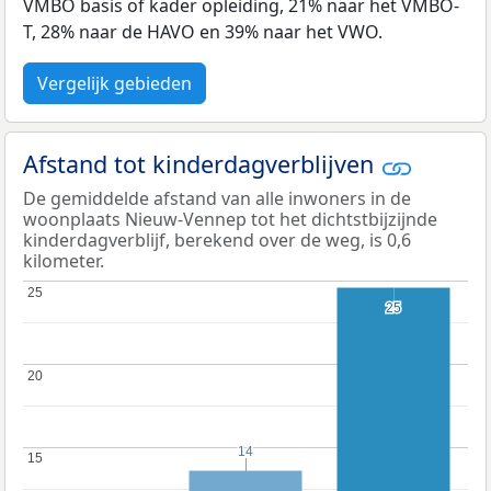
VMBO basis of kader opleiding, 21% naar het VMBO-
T, 28% naar de HAVO en 39% naar het VWO.
Vergelijk gebieden
Afstand tot kinderdagverblijven
De gemiddelde afstand van alle inwoners in de
woonplaats Nieuw-Vennep tot het dichtstbijzijnde
kinderdagverblijf, berekend over de weg, is 0,6
kilometer.
25
25
25
25
20
20
14
14
15
15