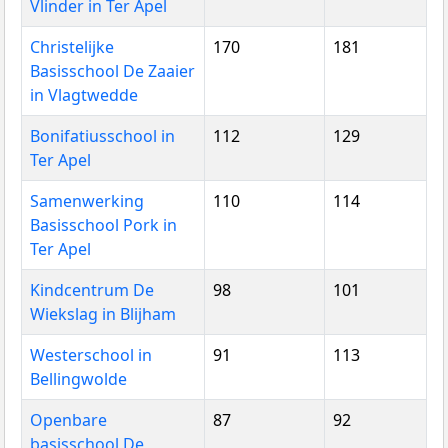
Vlinder in Ter Apel
Christelijke
170
181
Basisschool De Zaaier
in Vlagtwedde
Bonifatiusschool in
112
129
Ter Apel
Samenwerking
110
114
Basisschool Pork in
Ter Apel
Kindcentrum De
98
101
Wiekslag in Blijham
Westerschool in
91
113
Bellingwolde
Openbare
87
92
basisschool De