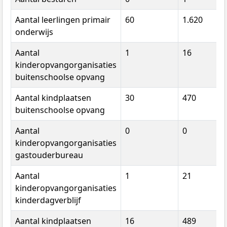
Aantal leerlingen primair
60
1.620
onderwijs
Aantal
1
16
kinderopvangorganisaties
buitenschoolse opvang
Aantal kindplaatsen
30
470
buitenschoolse opvang
Aantal
0
0
kinderopvangorganisaties
gastouderbureau
Aantal
1
21
kinderopvangorganisaties
kinderdagverblijf
Aantal kindplaatsen
16
489