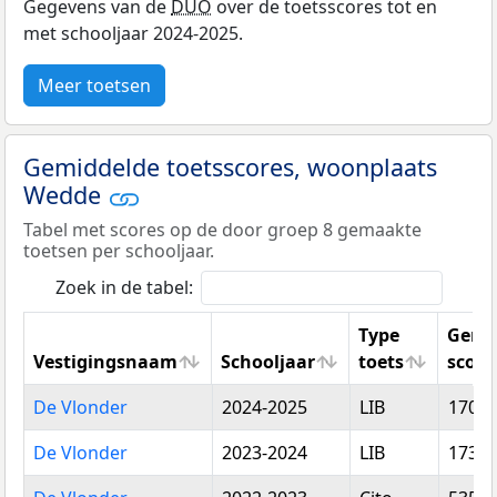
Gegevens van de
DUO
over de toetsscores tot en
met schooljaar 2024-2025.
Meer toetsen
Gemiddelde toetsscores, woonplaats
Wedde
Tabel met scores op de door groep 8 gemaakte
toetsen per schooljaar.
Zoek in de tabel:
Type
Gemi
Vestigingsnaam
Schooljaar
toets
score
Vestigingsnaam
Schooljaar
Type
Gemi
De Vlonder
2024-2025
LIB
170,1
toets
score
De Vlonder
2023-2024
LIB
173,7