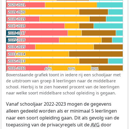
2020-2021
2020-2021
2019-2020
2019-2020
2018-2019
2018-2019
2017-2018
2017-2018
2016-2017
2016-2017
2015-2016
2015-2016
2014-2015
2014-2015
2013-2014
2013-2014
2012-2013
2012-2013
2011-2012
2011-2012
40%
40%
60%
60%
80%
80%
Bovenstaande grafiek toont in iedere rij een schooljaar met
de uitstroom van groep 8 leerlingen naar de middelbare
school. Hierbij is te zien hoeveel procent van de leerlingen
naar welke soort middelbare school opleiding is gegaan.
Vanaf schooljaar 2022-2023 mogen de gegevens
alleen gedeeld worden als er minimaal 5 leerlingen
naar een soort opleiding gaan. Dit als gevolg van de
toepassing van de privacyregels uit de
AVG
door