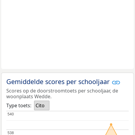
Gemiddelde scores per schooljaar
Scores op de doorstroomtoets per schooljaar, de
woonplaats Wedde.
Type toets:
Cito
540
540
538
538