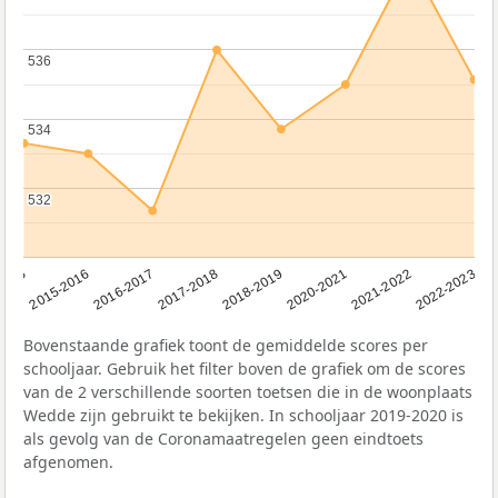
536
536
534
534
532
532
2016-2017
2015-2016
2015
2022-2023
2021-2022
2020-2021
2018-2019
2017-2018
Bovenstaande grafiek toont de gemiddelde scores per
schooljaar. Gebruik het filter boven de grafiek om de scores
van de 2 verschillende soorten toetsen die in de woonplaats
Wedde zijn gebruikt te bekijken. In schooljaar 2019-2020 is
als gevolg van de Coronamaatregelen geen eindtoets
afgenomen.