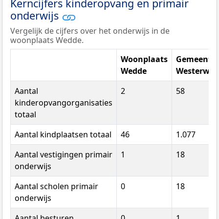
Kerncijfers kinderopvang en primair
onderwijs
Vergelijk de cijfers over het onderwijs in de
woonplaats Wedde.
Woonplaats
Gemeente
Wedde
Westerwol
Aantal
2
58
kinderopvangorganisaties
totaal
Aantal kindplaatsen totaal
46
1.077
Aantal vestigingen primair
1
18
onderwijs
Aantal scholen primair
0
18
onderwijs
Aantal besturen
0
1