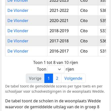
De Vlonder
2022-2023
Cito
535,1
De Vlonder
2021-2022
Cito
538,5
De Vlonder
2020-2021
Cito
535,0
De Vlonder
2018-2019
Cito
533,7
De Vlonder
2017-2018
Cito
536,0
De Vlonder
2016-2017
Cito
531,3
Toon 1 tot 8 van 10 rijen
Toon
rijen
Vorige
1
2
Volgende
De tabel toont de gemiddelde scores per type toets en per
schooljaar voor schoolvestigingen in de woonplaats Wedde.
De tabel toont de scholen in de woonplaats Wedde
waarvoor de gemiddelde uitslag van de in groep 8