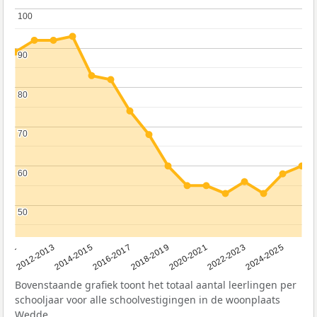
100
100
90
90
80
80
70
70
60
60
50
50
2011
2012-2013
2014-2015
2016-2017
2018-2019
2020-2021
2022-2023
2024-2025
Bovenstaande grafiek toont het totaal aantal leerlingen per
schooljaar voor alle schoolvestigingen in de woonplaats
Wedde.