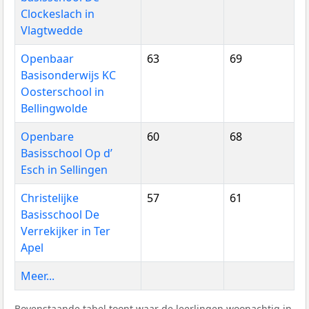
Clockeslach in
Vlagtwedde
Openbaar
63
69
Basisonderwijs KC
Oosterschool in
Bellingwolde
Openbare
60
68
Basisschool Op d’
Esch in Sellingen
Christelijke
57
61
Basisschool De
Verrekijker in Ter
Apel
Meer...
Bovenstaande tabel toont waar de leerlingen woonachtig in