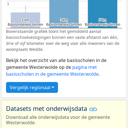
1
1
1
1
1 km
1 km
3 km
3 km
5 km
5 km
Basisonderwijs binnen
Basisonderwijs binnen
Basisonderwijs binnen
Basisonderwijs binnen
Basisonderwijs binnen
Basisonderwijs binnen
Bovenstaande grafiek toont het gemiddeld aantal
basisschoolvestigingen binnen een vaste afstand van één,
drie of vijf kilometer over de weg voor alle inwoners van de
woonplaats Wedde.
Bekijk het overzicht van alle basisscholen in de
gemeente Westerwolde op de
pagina met
basisscholen in de gemeente Westerwolde
.
Vergelijk regionaal
Datasets met onderwijsdata
Download alle onderwijsdata voor de gemeente
Westerwolde.