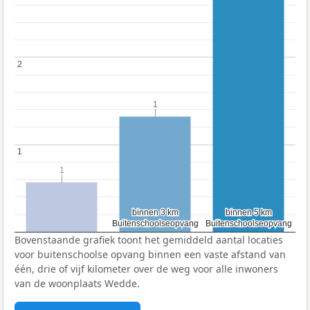
2
2
1
1
1
1
1
1
binnen 3 km
binnen 3 km
binnen 5 km
binnen 5 km
Buitenschoolseopvang
Buitenschoolseopvang
Buitenschoolseopvang
Buitenschoolseopvang
Bovenstaande grafiek toont het gemiddeld aantal locaties
voor buitenschoolse opvang binnen een vaste afstand van
één, drie of vijf kilometer over de weg voor alle inwoners
van de woonplaats Wedde.