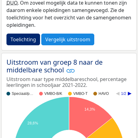
DUO
. Om zoveel mogelijk data te kunnen tonen zijn
daarom enkele opleidingen samengevoegd. Zie de
toelichting voor het overzicht van de samengenomen
opleidingen.
Toelichting
Vergelijk uitstroom
Uitstroom van groep 8 naar de
middelbare school
Uitstroom naar type middelbareschool, percentage
leerlingen in schooljaar 2021-2022.
Speciaal/p…
VMBO-B/K
VMBO-T
HAVO
1/2
14,3%
28,6%