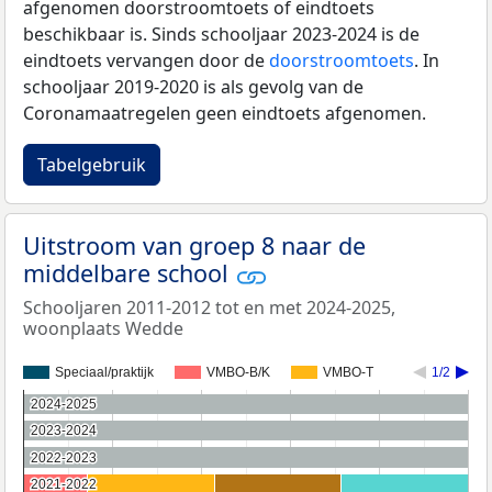
afgenomen doorstroomtoets of eindtoets
beschikbaar is. Sinds schooljaar 2023-2024 is de
eindtoets vervangen door de
doorstroomtoets
. In
schooljaar 2019-2020 is als gevolg van de
Coronamaatregelen geen eindtoets afgenomen.
Tabelgebruik
Uitstroom van groep 8 naar de
middelbare school
Schooljaren 2011-2012 tot en met 2024-2025,
woonplaats Wedde
Speciaal/praktijk
VMBO-B/K
VMBO-T
1/2
2024-2025
2024-2025
2023-2024
2023-2024
2022-2023
2022-2023
2021-2022
2021-2022