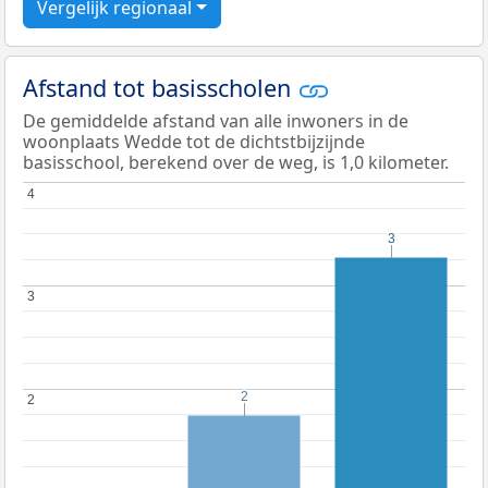
Vergelijk regionaal
Afstand tot basisscholen
De gemiddelde afstand van alle inwoners in de
woonplaats Wedde tot de dichtstbijzijnde
basisschool, berekend over de weg, is 1,0 kilometer.
4
4
3
3
3
3
2
2
2
2