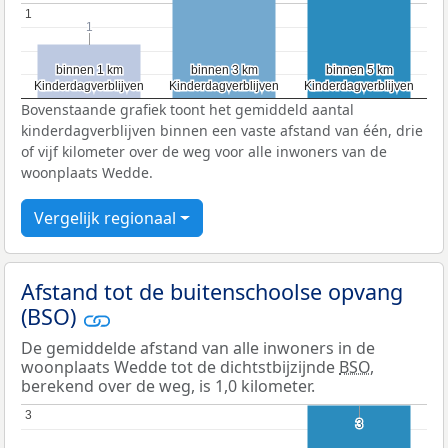
1
1
1
1
binnen 1 km
binnen 1 km
binnen 3 km
binnen 3 km
binnen 5 km
binnen 5 km
Kinderdagverblijven
Kinderdagverblijven
Kinderdagverblijven
Kinderdagverblijven
Kinderdagverblijven
Kinderdagverblijven
Bovenstaande grafiek toont het gemiddeld aantal
kinderdagverblijven binnen een vaste afstand van één, drie
of vijf kilometer over de weg voor alle inwoners van de
woonplaats Wedde.
Vergelijk regionaal
Afstand tot de buitenschoolse opvang
(BSO)
De gemiddelde afstand van alle inwoners in de
woonplaats Wedde tot de dichtstbijzijnde
BSO
,
berekend over de weg, is 1,0 kilometer.
3
3
3
3