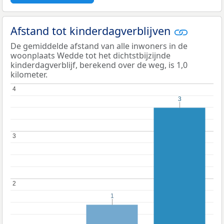
Afstand tot kinderdagverblijven
De gemiddelde afstand van alle inwoners in de
woonplaats Wedde tot het dichtstbijzijnde
kinderdagverblijf, berekend over de weg, is 1,0
kilometer.
4
4
3
3
3
3
2
2
1
1