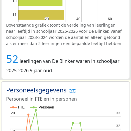
10
11
20
20
40
40
60
60
Bovenstaande grafiek toont de verdeling van leerlingen
naar leeftijd in schooljaar 2025-2026 voor De Blinker. Vanaf
schooljaar 2023-2024 worden de aantallen alleen getoond
als er meer dan 5 leerlingen een bepaalde leeftijd hebben.
52
leerlingen van De Blinker waren in schooljaar
2025-2026 9 jaar oud.
Personeelsgegevens
Personeel in
FTE
en in personen
FTE
Personen
20
20
33
33
32
32