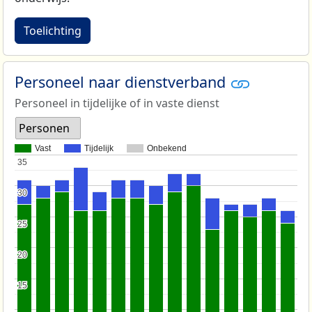
Toelichting
Personeel naar dienstverband
Personeel in tijdelijke of in vaste dienst
Personen
Vast
Tijdelijk
Onbekend
35
35
30
30
25
25
20
20
15
15