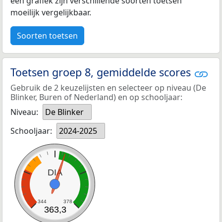
een grafiek zijn verschillende soorten toetsen
moeilijk vergelijkbaar.
Soorten toetsen
Toetsen groep 8, gemiddelde scores
Gebruik de 2 keuzelijsten en selecteer op niveau (De
Blinker, Buren of Nederland) en op schooljaar:
Niveau:
De Blinker
Schooljaar:
2024-2025
DIA
344
378
363,3