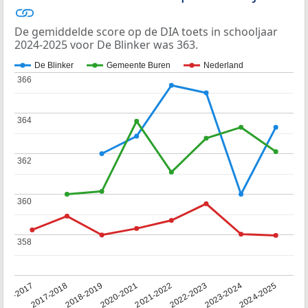
De gemiddelde score op de DIA toets in schooljaar
2024-2025 voor De Blinker was 363.
De Blinker
Gemeente Buren
Nederland
366
366
364
364
362
362
360
360
358
358
016-2017
2017-2018
2018-2019
2020-2021
2021-2022
2022-2023
2023-2024
2024-2025