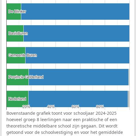
De Blinker
De Blinker
BasisBuren
BasisBuren
Gemeente Buren
Gemeente Buren
Provincie Gelderland
Provincie Gelderland
Nederland
Nederland
20%
20%
40%
40%
60%
60%
80%
80%
Bovenstaande grafiek toont voor schooljaar 2024-2025
hoeveel groep 8 leerlingen naar een praktische of een
theoretische middelbare school zijn gegaan. Dit wordt
getoond voor de schoolvestiging en voor het gemiddelde