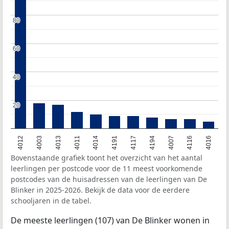
80
80
60
60
40
40
20
20
4011
4117
4116
4003
4014
4194
4016
4013
4191
4007
4012
Bovenstaande grafiek toont het overzicht van het aantal
leerlingen per postcode voor de 11 meest voorkomende
postcodes van de huisadressen van de leerlingen van De
Blinker in 2025-2026. Bekijk de data voor de eerdere
schooljaren in de tabel.
De meeste leerlingen (107) van De Blinker wonen in