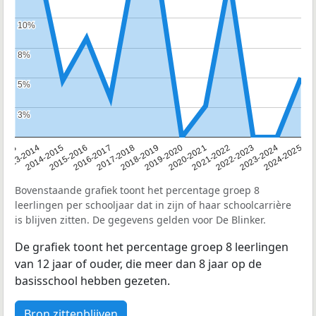
10%
10%
8%
8%
5%
5%
3%
3%
2013
2013-2014
2014-2015
2015-2016
2016-2017
2017-2018
2018-2019
2019-2020
2020-2021
2021-2022
2022-2023
2023-2024
2024-2025
Bovenstaande grafiek toont het percentage groep 8
leerlingen per schooljaar dat in zijn of haar schoolcarrière
is blijven zitten. De gegevens gelden voor De Blinker.
De grafiek toont het percentage groep 8 leerlingen
van 12 jaar of ouder, die meer dan 8 jaar op de
basisschool hebben gezeten.
Bron zittenblijven