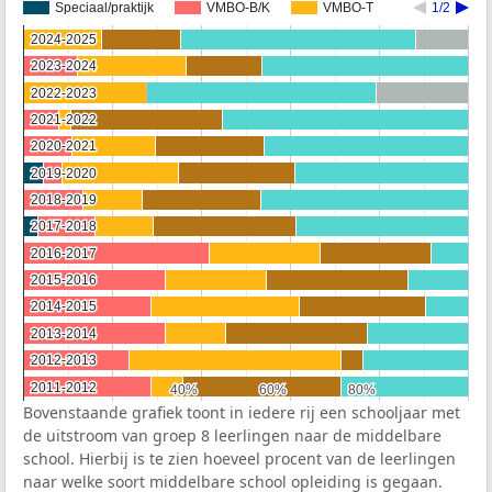
Speciaal/praktijk
VMBO-B/K
VMBO-T
1/2
2024-2025
2024-2025
2023-2024
2023-2024
2022-2023
2022-2023
2021-2022
2021-2022
2020-2021
2020-2021
2019-2020
2019-2020
2018-2019
2018-2019
2017-2018
2017-2018
2016-2017
2016-2017
2015-2016
2015-2016
2014-2015
2014-2015
2013-2014
2013-2014
2012-2013
2012-2013
2011-2012
2011-2012
40%
40%
60%
60%
80%
80%
Bovenstaande grafiek toont in iedere rij een schooljaar met
de uitstroom van groep 8 leerlingen naar de middelbare
school. Hierbij is te zien hoeveel procent van de leerlingen
naar welke soort middelbare school opleiding is gegaan.