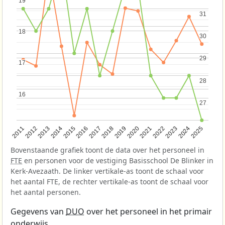
19
19
31
31
18
18
30
30
29
29
17
17
28
28
16
16
27
27
2013
2018
2023
2015
2020
2025
2012
2017
2022
2014
2019
2024
2011
2016
2021
Bovenstaande grafiek toont de data over het personeel in
FTE
en personen voor de vestiging Basisschool De Blinker in
Kerk-Avezaath. De linker vertikale-as toont de schaal voor
het aantal FTE, de rechter vertikale-as toont de schaal voor
het aantal personen.
Gegevens van
DUO
over het personeel in het primair
onderwijs.