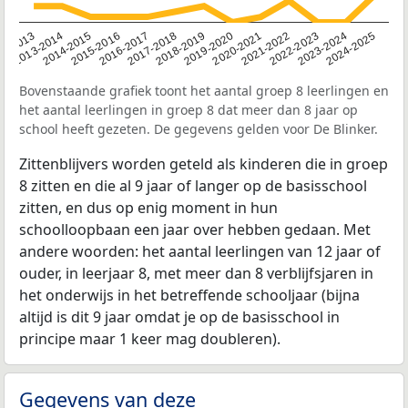
2014-2015
2013-2014
2020-2021
12-2013
2019-2020
2018-2019
2017-2018
2024-2025
2016-2017
2023-2024
2022-2023
2015-2016
2021-2022
Bovenstaande grafiek toont het aantal groep 8 leerlingen en
het aantal leerlingen in groep 8 dat meer dan 8 jaar op
school heeft gezeten. De gegevens gelden voor De Blinker.
Zittenblijvers worden geteld als kinderen die in groep
8 zitten en die al 9 jaar of langer op de basisschool
zitten, en dus op enig moment in hun
schoolloopbaan een jaar over hebben gedaan. Met
andere woorden: het aantal leerlingen van 12 jaar of
ouder, in leerjaar 8, met meer dan 8 verblijfsjaren in
het onderwijs in het betreffende schooljaar (bijna
altijd is dit 9 jaar omdat je op de basisschool in
principe maar 1 keer mag doubleren).
Gegevens van deze