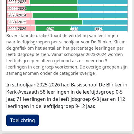
2021-2022
2021-2022
2022-2023
2022-2023
2023-2024
2023-2024
2024-2025
2024-2025
2025-2026
2025-2026
40%
40%
60%
60%
80%
80%
Bovenstaande grafiek toont de verdeling van leerlingen
naar leeftijdsgroepen per schooljaar voor De Blinker. Klik in
de grafiek om het aantal en het percentage leerlingen per
leeftijdsgroep te zien. Vanaf schooljaar 2023-2024 worden
leeftijdsgroepen alleen getoond als er meer dan 5
leerlingen in een groep voorkomen. De overige groepen zijn
samengenomen onder de categorie ‘overige’.
In schooljaar 2025-2026 had Basisschool De Blinker in
Kerk-Avezaath 58 leerlingen in de leeftijdsgroep 0-5
jaar, 71 leerlingen in de leeftijdsgroep 6-8 jaar en 112
leerlingen in de leeftijdsgroep 9-12 jaar.
Toelichting