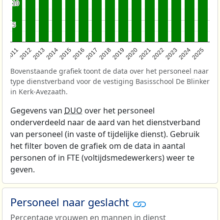
10
10
5
5
2011
2012
2013
2014
2015
2016
2017
2018
2019
2020
2021
2022
2023
2024
2025
Bovenstaande grafiek toont de data over het personeel naar
type dienstverband voor de vestiging Basisschool De Blinker
in Kerk-Avezaath.
Gegevens van
DUO
over het personeel
onderverdeeld naar de aard van het dienstverband
van personeel (in vaste of tijdelijke dienst). Gebruik
het filter boven de grafiek om de data in aantal
personen of in FTE (voltijdsmedewerkers) weer te
geven.
Personeel naar geslacht
Percentage vrouwen en mannen in dienst