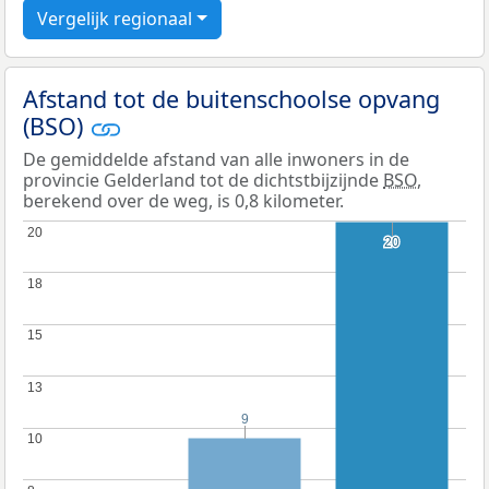
Vergelijk regionaal
Afstand tot de buitenschoolse opvang
(BSO)
De gemiddelde afstand van alle inwoners in de
provincie Gelderland tot de dichtstbijzijnde
BSO
,
berekend over de weg, is 0,8 kilometer.
20
20
20
20
18
18
15
15
13
13
9
9
10
10