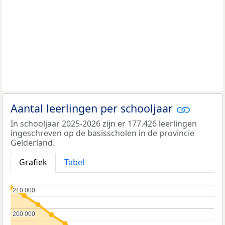
Aantal leerlingen per schooljaar
In schooljaar 2025-2026 zijn er 177.426 leerlingen
ingeschreven op de basisscholen in de provincie
Gelderland.
Grafiek
Tabel
210.000
210.000
200.000
200.000