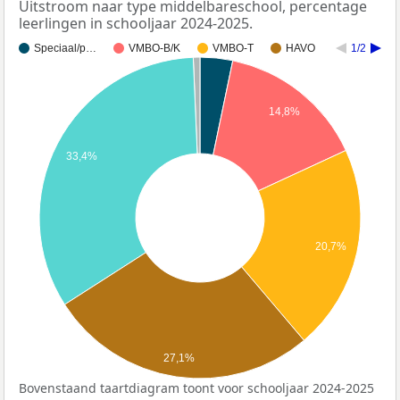
Uitstroom naar type middelbareschool, percentage
leerlingen in schooljaar 2024-2025.
Speciaal/p…
VMBO-B/K
VMBO-T
HAVO
1/2
14,8%
33,4%
20,7%
27,1%
Bovenstaand taartdiagram toont voor schooljaar 2024-2025