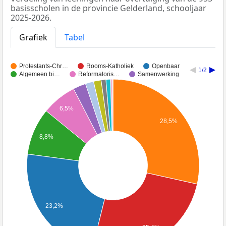
basisscholen in de provincie Gelderland, schooljaar
2025-2026.
Grafiek
Tabel
Protestants-Chr…
Rooms-Katholiek
Openbaar
1/2
Algemeen bi…
Reformatoris…
Samenwerking
6,5%
28,5%
8,8%
23,2%