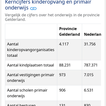
Kerncijfers kinderopvang en primair
onderwijs
Vergelijk de cijfers over het onderwijs in de provincie
Gelderland.
Provincie
Gelderland
Nederland
Aantal
4.117
31.756
kinderopvangorganisaties
totaal
Aantal kindplaatsen totaal
88.231
787.371
Aantal vestigingen primair
973
7.015
onderwijs
Aantal scholen primair
906
6.531
onderwijs
Aantal besturen
131
830