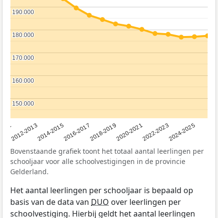
190.000
190.000
180.000
180.000
170.000
170.000
160.000
160.000
150.000
150.000
2011
2012-2013
2014-2015
2016-2017
2018-2019
2020-2021
2022-2023
2024-2025
Bovenstaande grafiek toont het totaal aantal leerlingen per
schooljaar voor alle schoolvestigingen in de provincie
Gelderland.
Het aantal leerlingen per schooljaar is bepaald op
basis van de data van
DUO
over leerlingen per
schoolvestiging. Hierbij geldt het aantal leerlingen