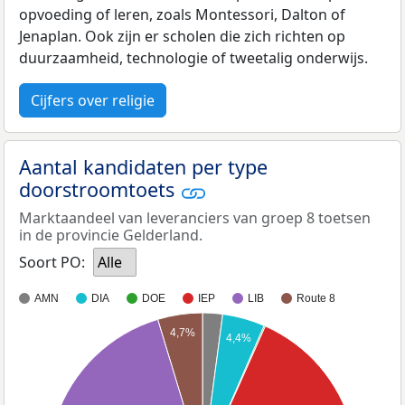
opvoeding of leren, zoals Montessori, Dalton of
Jenaplan. Ook zijn er scholen die zich richten op
duurzaamheid, technologie of tweetalig onderwijs.
Cijfers over religie
Aantal kandidaten per type
doorstroomtoets
Marktaandeel van leveranciers van groep 8 toetsen
in de provincie Gelderland.
Soort PO:
Alle
AMN
DIA
DOE
IEP
LIB
Route 8
4,7%
4,4%