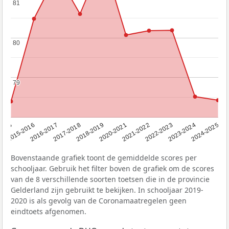
81
81
80
80
79
79
2015
2015-2016
2016-2017
2017-2018
2018-2019
2020-2021
2021-2022
2022-2023
2023-2024
2024-2025
Bovenstaande grafiek toont de gemiddelde scores per
schooljaar. Gebruik het filter boven de grafiek om de scores
van de 8 verschillende soorten toetsen die in de provincie
Gelderland zijn gebruikt te bekijken. In schooljaar 2019-
2020 is als gevolg van de Coronamaatregelen geen
eindtoets afgenomen.