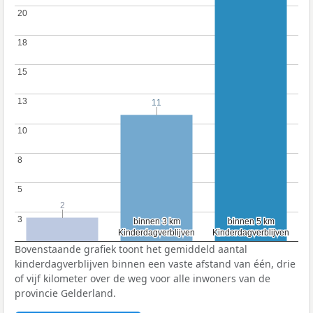
20
20
18
18
15
15
13
13
11
11
10
10
8
8
5
5
2
2
3
3
binnen 3 km
binnen 3 km
binnen 5 km
binnen 5 km
Kinderdagverblijven
Kinderdagverblijven
Kinderdagverblijven
Kinderdagverblijven
Bovenstaande grafiek toont het gemiddeld aantal
kinderdagverblijven binnen een vaste afstand van één, drie
of vijf kilometer over de weg voor alle inwoners van de
provincie Gelderland.