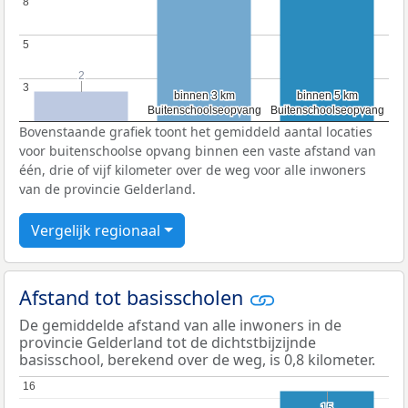
8
8
5
5
2
2
3
3
binnen 3 km
binnen 3 km
binnen 5 km
binnen 5 km
Buitenschoolseopvang
Buitenschoolseopvang
Buitenschoolseopvang
Buitenschoolseopvang
Bovenstaande grafiek toont het gemiddeld aantal locaties
voor buitenschoolse opvang binnen een vaste afstand van
één, drie of vijf kilometer over de weg voor alle inwoners
van de provincie Gelderland.
Vergelijk regionaal
Afstand tot basisscholen
De gemiddelde afstand van alle inwoners in de
provincie Gelderland tot de dichtstbijzijnde
basisschool, berekend over de weg, is 0,8 kilometer.
16
16