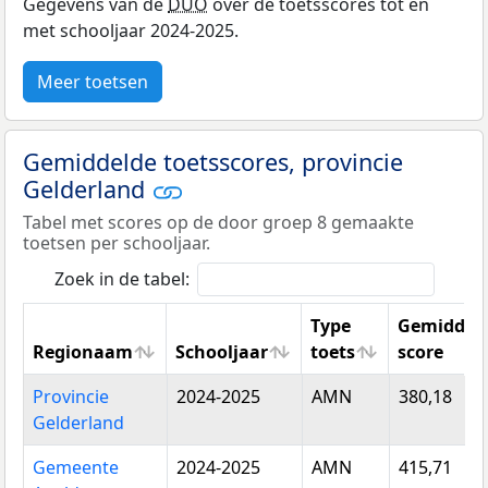
Gegevens van de
DUO
over de toetsscores tot en
met schooljaar 2024-2025.
Meer toetsen
Gemiddelde toetsscores, provincie
Gelderland
Tabel met scores op de door groep 8 gemaakte
toetsen per schooljaar.
Zoek in de tabel:
Type
Gemiddel
Regionaam
Schooljaar
toets
score
Regionaam
Schooljaar
Type
Gemiddel
Provincie
2024-2025
AMN
380,18
toets
score
Gelderland
Gemeente
2024-2025
AMN
415,71