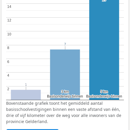
15
15
14
14
12
12
10
10
7
7
8
8
6
6
4
4
1
1
2
2
3 km
3 km
5 km
5 km
Basisonderwijs binnen
Basisonderwijs binnen
Basisonderwijs binnen
Basisonderwijs binnen
Bovenstaande grafiek toont het gemiddeld aantal
basisschoolvestigingen binnen een vaste afstand van één,
drie of vijf kilometer over de weg voor alle inwoners van de
provincie Gelderland.