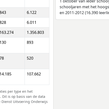
1 oktober van ieder school
schooljaren met het hoogst
843
6.122
en 2011-2012 (16.390 leerli
828
6.011
163.274
1.356.803
130
893
78
520
14.185
107.662
ies per type en het
 Dit is op basis van de data
e Dienst Uitvoering Onderwijs