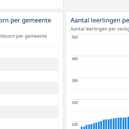
oorn per gemeente
Aantal leerlingen p
Aantal leerlingen per ves
peldoorn per gemeente
500
500
400
400
300
300
200
200
100
100