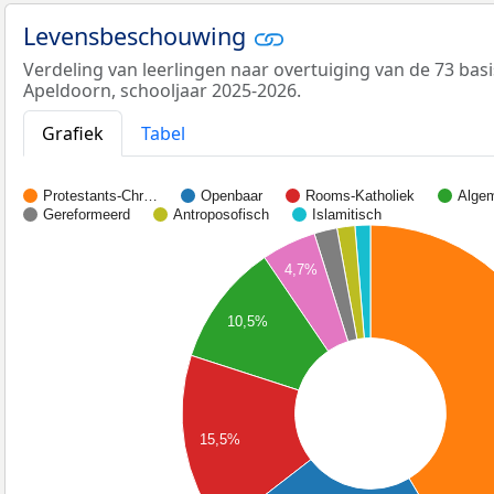
Levensbeschouwing
Verdeling van leerlingen naar overtuiging van de 73 ba
Apeldoorn, schooljaar 2025-2026.
Grafiek
Tabel
Protestants-Chr…
Openbaar
Rooms-Katholiek
Alge
Gereformeerd
Antroposofisch
Islamitisch
4,7%
10,5%
15,5%