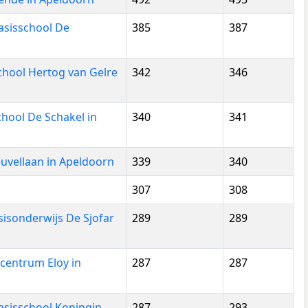
Basisschool De
385
387
chool Hertog van Gelre
342
346
hool De Schakel in
340
341
uvellaan in Apeldoorn
339
340
307
308
asisonderwijs De Sjofar
289
289
centrum Eloy in
287
287
Basisschool Koningin
287
293