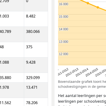
2.709
0
16.000
16.000
1.003
8.482
15.000
15.000
14.000
14.000
40.789
380.066
13.000
13.000
48
375
12.000
12.000
1.088
9.428
2012-2013
2015-20
2011-2012
2014-2015
2010-2011
2013-2014
35.880
329.099
Bovenstaande grafiek toont het
schoolvestigingen in de geme
1.978
13.471
Het aantal leerlingen per 
leerlingen per schoolvestig
11.562
78.206