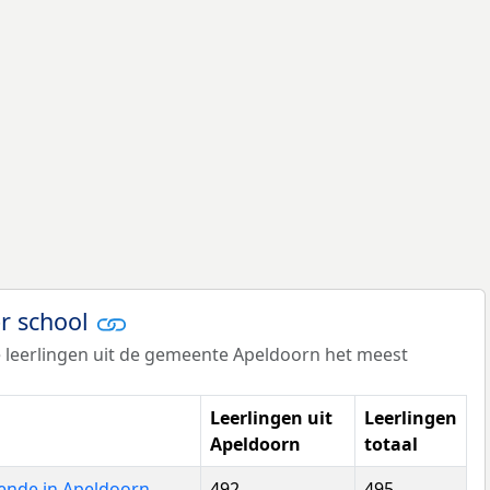
er school
 leerlingen uit de gemeente Apeldoorn het meest
Leerlingen uit
Leerlingen
Apeldoorn
totaal
ende in Apeldoorn
492
495