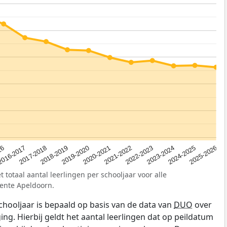
2023-2024
2019-2020
16
2022-2023
2018-2019
2025-2026
2021-2022
2017-2018
2024-2025
2020-2021
2016-2017
 totaal aantal leerlingen per schooljaar voor alle
ente Apeldoorn.
schooljaar is bepaald op basis van de data van
DUO
over
ing. Hierbij geldt het aantal leerlingen dat op peildatum