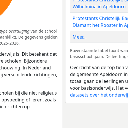
Wilhelmina in Apeldoorn
Protestants Christelijk B
Diamant het Rooster in 
type overtuiging
van de school
Meer...
k aanklikt). De gegevens gelden
2025-2026.
Bovenstaande tabel toont waa
erwijs is. Dit betekent dat
basisschool gaan. De leerling
re scholen. Bijzondere
Overzicht van de top tien v
schouwing. In Nederland
de gemeente Apeldoorn in 
bij verschillende richtingen,
totaal gaan de leerlingen 
voor basisonderwijs. Het v
olen bij die niet religieus
datasets over het onderwi
p opvoeding of leren, zoals
ich richten op