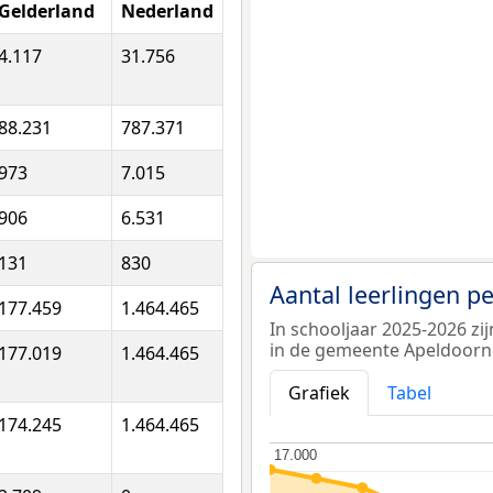
Gelderland
Nederland
4.117
31.756
88.231
787.371
973
7.015
906
6.531
131
830
Aantal leerlingen p
177.459
1.464.465
In schooljaar 2025-2026 zi
in de gemeente Apeldoorn
177.019
1.464.465
Grafiek
Tabel
174.245
1.464.465
17.000
17.000