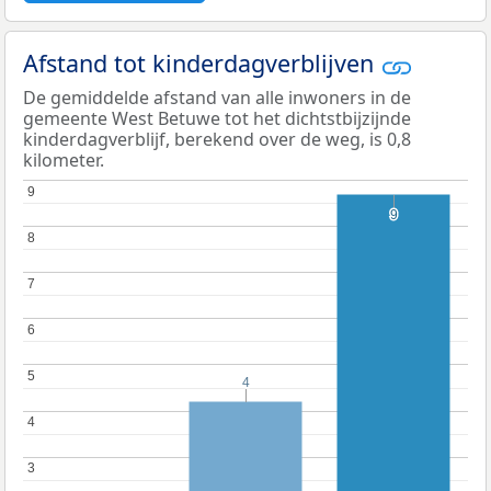
Afstand tot kinderdagverblijven
De gemiddelde afstand van alle inwoners in de
gemeente West Betuwe tot het dichtstbijzijnde
kinderdagverblijf, berekend over de weg, is 0,8
kilometer.
9
9
9
9
8
8
7
7
6
6
5
5
4
4
4
4
3
3