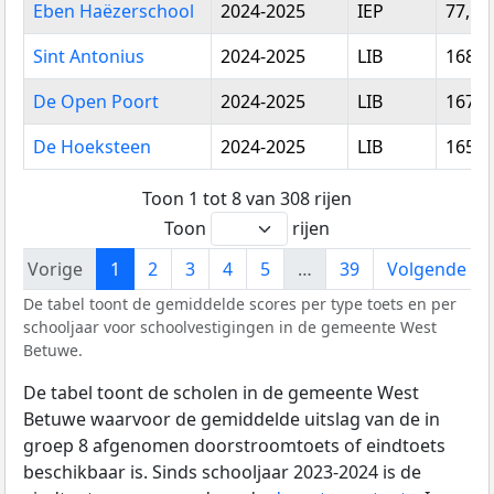
Eben Haëzerschool
2024-2025
IEP
77,59
Sint Antonius
2024-2025
LIB
168,6
De Open Poort
2024-2025
LIB
167,6
De Hoeksteen
2024-2025
LIB
165,0
Toon 1 tot 8 van 308 rijen
Toon
rijen
Vorige
1
2
3
4
5
…
39
Volgende
De tabel toont de gemiddelde scores per type toets en per
schooljaar voor schoolvestigingen in de gemeente West
Betuwe.
De tabel toont de scholen in de gemeente West
Betuwe waarvoor de gemiddelde uitslag van de in
groep 8 afgenomen doorstroomtoets of eindtoets
beschikbaar is. Sinds schooljaar 2023-2024 is de