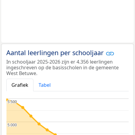
Aantal leerlingen per schooljaar
In schooljaar 2025-2026 zijn er 4.356 leerlingen
ingeschreven op de basisscholen in de gemeente
West Betuwe.
Grafiek
Tabel
5.500
5.500
5.000
5.000