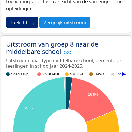
toelichting voor het overzicht van de samengenomen
opleidingen.
Toelichting
Vergelijk uitstroom
Uitstroom van groep 8 naar de
middelbare school
Uitstroom naar type middelbareschool, percentage
leerlingen in schooljaar 2024-2025.
Speciaal/p…
VMBO-B/K
VMBO-T
HAVO
1/2
16,9%
32,1%