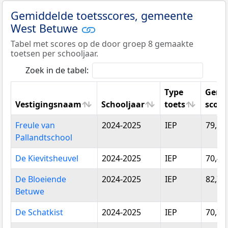
Gemiddelde toetsscores, gemeente
West Betuwe
Tabel met scores op de door groep 8 gemaakte
toetsen per schooljaar.
Zoek in de tabel:
Type
Gemi
Vestigingsnaam
Schooljaar
toets
score
Vestigingsnaam
Schooljaar
Type
Gemi
Freule van
2024-2025
IEP
79,12
toets
score
Pallandtschool
De Kievitsheuvel
2024-2025
IEP
70,45
De Bloeiende
2024-2025
IEP
82,71
Betuwe
De Schatkist
2024-2025
IEP
70,71