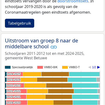
eindtoets vervangen door de
doorstroomtoets
. In
schooljaar 2019-2020 is als gevolg van de
Coronamaatregelen geen eindtoets afgenomen.
Tabelgebruik
Uitstroom van groep 8 naar de
middelbare school
Schooljaren 2011-2012 tot en met 2024-2025,
gemeente West Betuwe
Speciaal/praktijk
VMBO-B/K
VMBO-T
1/2
2024-2025
2024-2025
2023-2024
2023-2024
2022-2023
2022-2023
2021-2022
2021-2022
2020-2021
2020-2021
2019-2020
2019-2020