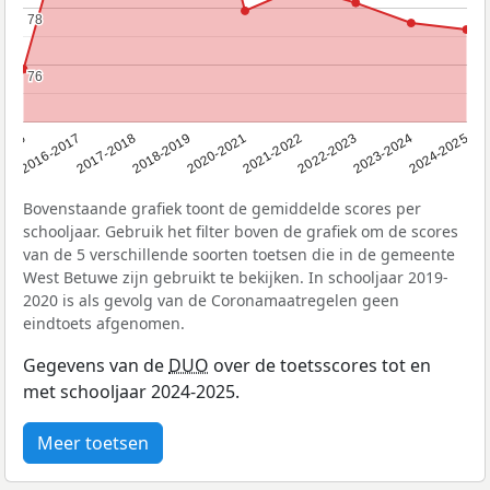
78
78
76
76
2016
2016-2017
2017-2018
2018-2019
2020-2021
2021-2022
2022-2023
2023-2024
2024-2025
Bovenstaande grafiek toont de gemiddelde scores per
schooljaar. Gebruik het filter boven de grafiek om de scores
van de 5 verschillende soorten toetsen die in de gemeente
West Betuwe zijn gebruikt te bekijken. In schooljaar 2019-
2020 is als gevolg van de Coronamaatregelen geen
eindtoets afgenomen.
Gegevens van de
DUO
over de toetsscores tot en
met schooljaar 2024-2025.
Meer toetsen