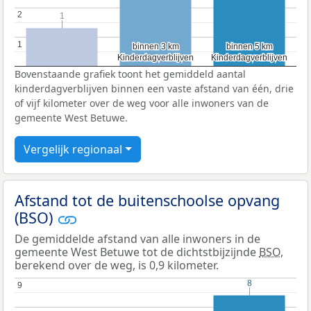
2
2
1
1
1
1
binnen 3 km
binnen 3 km
binnen 5 km
binnen 5 km
Kinderdagverblijven
Kinderdagverblijven
Kinderdagverblijven
Kinderdagverblijven
Bovenstaande grafiek toont het gemiddeld aantal
kinderdagverblijven binnen een vaste afstand van één, drie
of vijf kilometer over de weg voor alle inwoners van de
gemeente West Betuwe.
Vergelijk regionaal
Afstand tot de buitenschoolse opvang
(BSO)
De gemiddelde afstand van alle inwoners in de
gemeente West Betuwe tot de dichtstbijzijnde
BSO
,
berekend over de weg, is 0,9 kilometer.
8
8
9
9