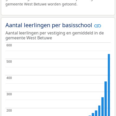
gemeente West Betuwe worden getoond.
Aantal leerlingen per basisschool
Aantal leerlingen per vestiging en gemiddeld in de
gemeente West Betuwe
600
600
500
500
400
400
300
300
200
200