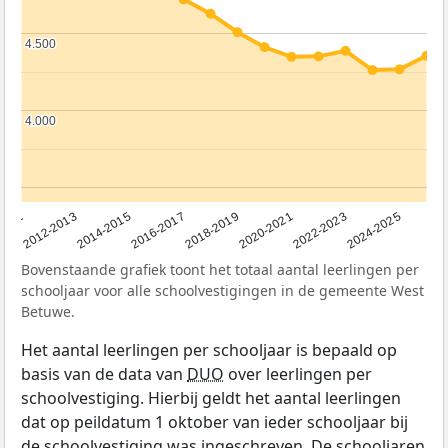
4.500
4.500
4.000
4.000
2011
2012-2013
2014-2015
2016-2017
2018-2019
2020-2021
2022-2023
2024-2025
Bovenstaande grafiek toont het totaal aantal leerlingen per
schooljaar voor alle schoolvestigingen in de gemeente West
Betuwe.
Het aantal leerlingen per schooljaar is bepaald op
basis van de data van
DUO
over leerlingen per
schoolvestiging. Hierbij geldt het aantal leerlingen
dat op peildatum 1 oktober van ieder schooljaar bij
de schoolvestiging was ingeschreven. De schooljaren