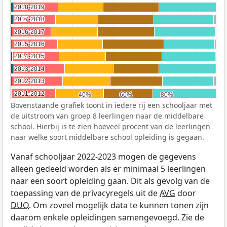
2018-2019
2018-2019
2017-2018
2017-2018
2016-2017
2016-2017
2015-2016
2015-2016
2014-2015
2014-2015
2013-2014
2013-2014
2012-2013
2012-2013
2011-2012
2011-2012
40%
40%
60%
60%
80%
80%
Bovenstaande grafiek toont in iedere rij een schooljaar met
de uitstroom van groep 8 leerlingen naar de middelbare
school. Hierbij is te zien hoeveel procent van de leerlingen
naar welke soort middelbare school opleiding is gegaan.
Vanaf schooljaar 2022-2023 mogen de gegevens
alleen gedeeld worden als er minimaal 5 leerlingen
naar een soort opleiding gaan. Dit als gevolg van de
toepassing van de privacyregels uit de
AVG
door
DUO
. Om zoveel mogelijk data te kunnen tonen zijn
daarom enkele opleidingen samengevoegd. Zie de