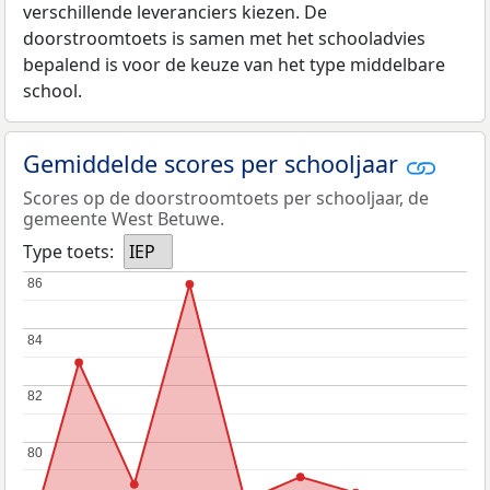
verschillende leveranciers kiezen. De
doorstroomtoets is samen met het schooladvies
bepalend is voor de keuze van het type middelbare
school.
Gemiddelde scores per schooljaar
Scores op de doorstroomtoets per schooljaar, de
gemeente West Betuwe.
Type toets:
IEP
86
86
84
84
82
82
80
80