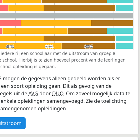
40%
40%
60%
60%
80%
80%
 iedere rij een schooljaar met de uitstroom van groep 8
school. Hierbij is te zien hoeveel procent van de leerlingen
chool opleiding is gegaan.
3 mogen de gegevens alleen gedeeld worden als er
 een soort opleiding gaan. Dit als gevolg van de
egels uit de
AVG
door
DUO
. Om zoveel mogelijk data te
enkele opleidingen samengevoegd. Zie de toelichting
e samengenomen opleidingen.
uitstroom