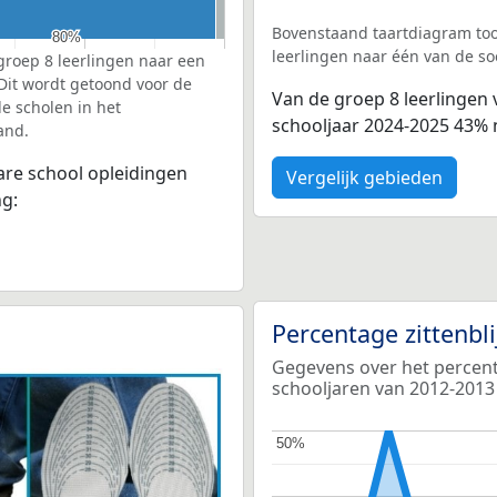
Bovenstaand taartdiagram too
80%
80%
leerlingen naar één van de so
groep 8 leerlingen naar een
 Dit wordt getoond voor de
Van de groep 8 leerlingen 
e scholen in het
schooljaar 2024-2025 43% 
and.
bare school opleidingen
Vergelijk gebieden
ng:
Percentage zittenbl
Gegevens over het percenta
schooljaren van 2012-2013
50%
50%