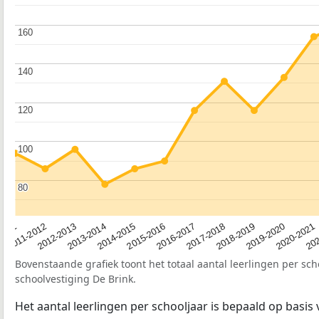
160
160
140
140
120
120
100
100
80
80
2012-2013
2019-2020
2015-2016
2011-2012
2018-2019
2014-2015
2011
202
2017-2018
2013-2014
2020-2021
2016-2017
Bovenstaande grafiek toont het totaal aantal leerlingen per sch
schoolvestiging De Brink.
Het aantal leerlingen per schooljaar is bepaald op basis