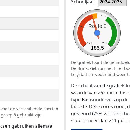
Schooljaar:
2024-2025
Route 8
127
262
186,5
De grafiek toont de gemiddeld
De Brink. Gebruik het filter 
Lelystad en Nederland weer t
De schaal van de grafiek 
waarde van 262 die in het 
type Basisonderwijs op de 
laagste 10% scores rood, 
voor de verschillende soorten
gekleurd (25% van de scho
 groep 8 gebruikt zijn.
scoort meer dan 211 punte
tsen gebruiken allemaal