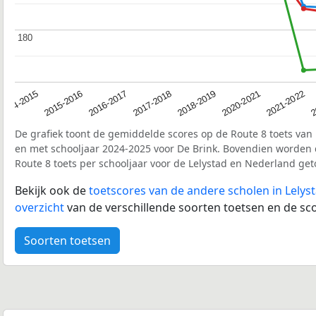
180
180
2017-2018
2014-2015
2020-2021
2016-2017
2
2018-2019
2015-2016
2021-2022
De grafiek toont de gemiddelde scores op de Route 8 toets van 
en met schooljaar 2024-2025 voor De Brink. Bovendien worden
Route 8 toets per schooljaar voor de Lelystad en Nederland ge
Bekijk ook de
toetscores van de andere scholen in Lelys
overzicht
van de verschillende soorten toetsen en de sco
Soorten toetsen