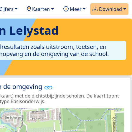
Cijfers
Kaarten
Meer
Download
n Lelystad
olresultaten zoals uitstroom, toetsen, en
nderopvang en de omgeving van de school.
in de omgeving
aart) met de dichtstbijzijnde scholen. De kaart toont
type Basisonderwijs.