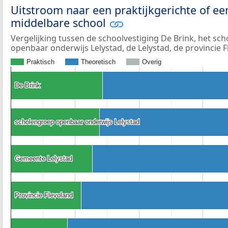
Uitstroom naar een praktijkgerichte of ee
middelbare school
Vergelijking tussen de schoolvestiging De Brink, het s
openbaar onderwijs Lelystad, de Lelystad, de provincie 
Praktisch
Theoretisch
Overig
De Brink
De Brink
scholengroep openbaar onderwijs Lelystad
scholengroep openbaar onderwijs Lelystad
Gemeente Lelystad
Gemeente Lelystad
Provincie Flevoland
Provincie Flevoland