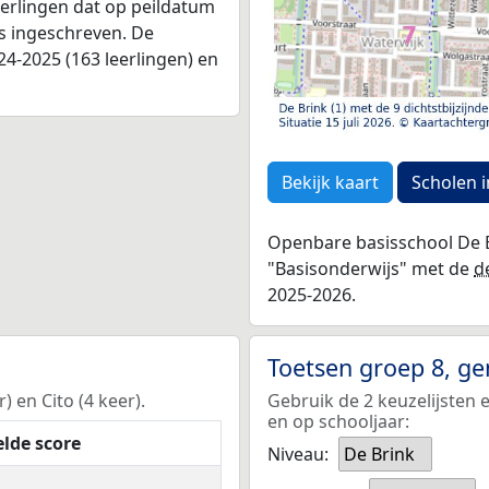
leerlingen dat op peildatum
as ingeschreven. De
4-2025 (163 leerlingen) en
Bekijk kaart
Scholen i
Openbare basisschool De Br
"Basisonderwijs" met de
d
2025-2026.
Toetsen groep 8, g
 en Cito (4 keer).
Gebruik de 2 keuzelijsten 
en op schooljaar:
lde score
Niveau:
De Brink