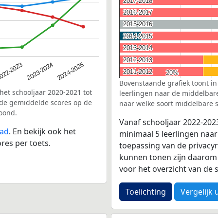
2017-2018
2017-2018
2016-2017
2016-2017
2015-2016
2015-2016
2014-2015
2014-2015
2013-2014
2013-2014
2012-2013
2012-2013
2023-2024
022-2023
2024-2025
2011-2012
2011-2012
20%
20%
Bovenstaande grafiek toont in
het schooljaar 2020-2021 tot
leerlingen naar de middelbare 
 de gemiddelde scores op de
naar welke soort middelbare s
toond.
Vanaf schooljaar 2022-202
tad
. En bekijk ook het
minimaal 5 leerlingen naar
res per toets.
toepassing van de privacyr
kunnen tonen zijn daarom 
voor het overzicht van d
Toelichting
Vergelijk 