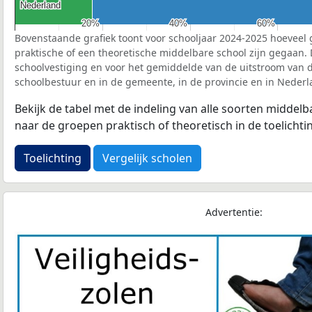
Nederland
Nederland
20%
20%
40%
40%
60%
60%
Bovenstaande grafiek toont voor schooljaar 2024-2025 hoeveel 
praktische of een theoretische middelbare school zijn gegaan.
schoolvestiging en voor het gemiddelde van de uitstroom van d
schoolbestuur en in de gemeente, in de provincie en in Nederl
Bekijk de tabel met de indeling van alle soorten middel
naar de groepen praktisch of theoretisch in de toelichti
Toelichting
Vergelijk scholen
Advertentie: