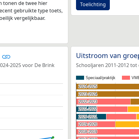
 tonen de twee hier
Toelichting
ecent gebruikte type toets,
ilijk vergelijkbaar.
r
Uitstroom van groe
2024-2025 voor De Brink
Schooljaren 2011-2012 tot
Speciaal/praktijk
VM
2024-2025
2024-2025
2023-2024
2023-2024
2022-2023
2022-2023
2021-2022
2021-2022
2020-2021
2020-2021
2019-2020
2019-2020
2018-2019
2018-2019