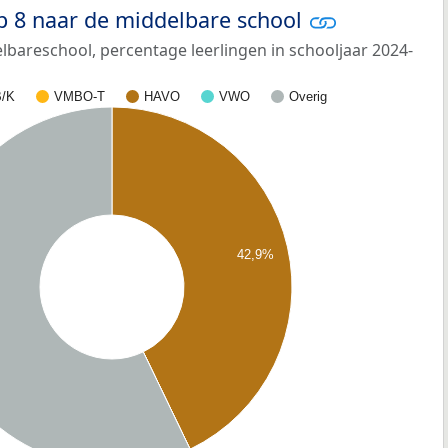
p 8 naar de middelbare school
bareschool, percentage leerlingen in schooljaar 2024-
/K
VMBO-T
HAVO
VWO
Overig
42,9%