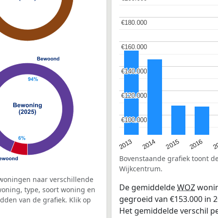
€180.000
€180.000
€160.000
€160.000
€140.000
€140.000
€120.000
€120.000
€100.000
€100.000
2015
2
2014
2016
2013
Bovenstaande grafiek toont 
Wijkcentrum.
woningen naar verschillende
De gemiddelde
WOZ
wonin
ning, type, soort woning en
gegroeid van €153.000 in 2
dden van de grafiek. Klik op
Het gemiddelde verschil pe