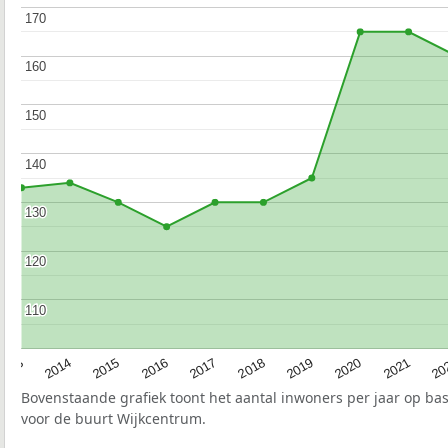
170
170
160
160
150
150
140
140
130
130
120
120
110
110
2017
20
2014
2019
2016
2021
2013
2018
2015
2020
Bovenstaande grafiek toont het aantal inwoners per jaar op ba
voor de buurt Wijkcentrum.