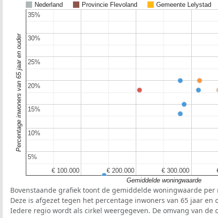
Nederland
Provincie Flevoland
Gemeente Lelystad
35%
35%
Percentage inwoners van 65 jaar en ouder
30%
30%
25%
25%
20%
20%
15%
15%
10%
10%
5%
5%
€ 100.000
€ 100.000
€ 200.000
€ 200.000
€ 300.000
€ 300.000
Gemiddelde woningwaarde
Bovenstaande grafiek toont de gemiddelde woningwaarde per r
Deze is afgezet tegen het percentage inwoners van 65 jaar en o
Iedere regio wordt als cirkel weergegeven. De omvang van de ci