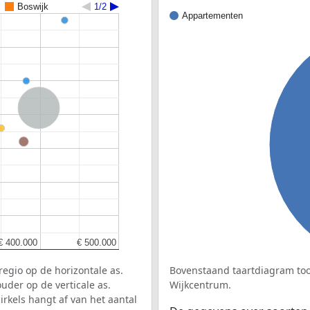
Boswijk
1/2
Appartementen
Nederland
€ 400.000
€ 400.000
€ 500.000
€ 500.000
egio op de horizontale as.
Bovenstaand taartdiagram too
uder op de verticale as.
Wijkcentrum.
rkels hangt af van het aantal