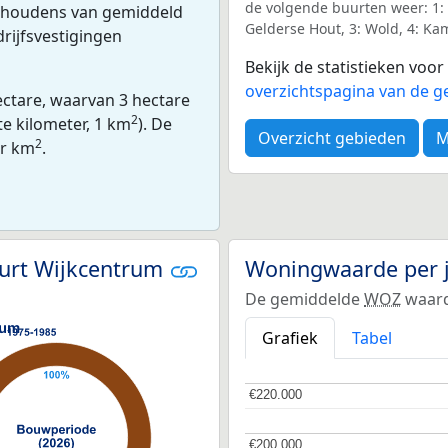
de volgende buurten weer: 1:
ishoudens van gemiddeld
Gelderse Hout, 3: Wold, 4: Kam
rijfsvestigingen
Bekijk de statistieken voo
overzichtspagina van de ge
ectare, waarvan 3 hectare
2
te kilometer, 1 km
). De
Overzicht gebieden
M
2
er km
.
uurt Wijkcentrum
Woningwaarde per 
De gemiddelde
WOZ
waard
Grafiek
Tabel
€220.000
€220.000
€200.000
€200.000