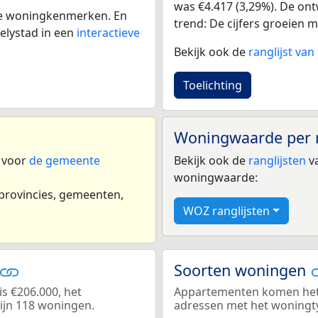
was €4.417 (3,29%). De ontw
 de woningkenmerken. En
trend: De cijfers groeien m
elystad in een
interactieve
Bekijk ook de
ranglijst va
Toelichting
Woningwaarde per 
n voor
de gemeente
Bekijk ook de
ranglijsten
va
woningwaarde:
 provincies, gemeenten,
WOZ ranglijsten
Soorten woningen
s €206.000, het
Appartementen komen het m
zijn 118 woningen.
adressen met het woningt