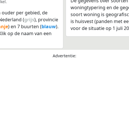
De gegevens over soorten
kel.
woningtypering en de gegev
 ouder per gebied, de
soort woning is geografis
Nederland (
grijs
), provincie
is huisvest (panden met e
anje
) en 7 buurten (
blauw
).
voor de situatie op 1 juli 2
lik op de naam van een
Advertentie: