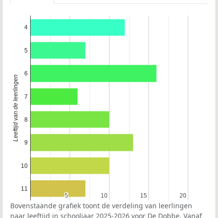
4
5
6
Leeftijd van de leerlingen
7
8
9
10
11
5
5
10
10
15
15
20
20
Bovenstaande grafiek toont de verdeling van leerlingen
naar leeftijd in schooljaar 2025-2026 voor De Dobbe. Vanaf