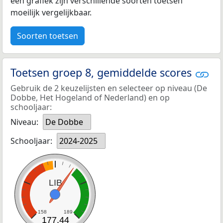
een grafiek zijn verschillende soorten toetsen
moeilijk vergelijkbaar.
Soorten toetsen
Toetsen groep 8, gemiddelde scores
Gebruik de 2 keuzelijsten en selecteer op niveau (De
Dobbe, Het Hogeland of Nederland) en op
schooljaar:
Niveau:
De Dobbe
Schooljaar:
2024-2025
LIB
158
189
177,44