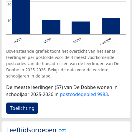
20
20
10
10
9983
9984
9985
Overige
Bovenstaande grafiek toont het overzicht van het aantal
leerlingen per postcode voor de 4 meest voorkomende
postcodes van de huisadressen van de leerlingen van De
Dobbe in 2025-2026. Bekijk de data voor de eerdere
schooljaren in de tabel.
De meeste leerlingen (57) van De Dobbe wonen in
schooljaar 2025-2026 in
postcodegebied 9983
.
Toelichting
Leeftijdsgroepen