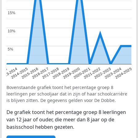
15%
15%
10%
10%
5%
5%
2013
2013-2014
2014-2015
2015-2016
2016-2017
2017-2018
2018-2019
2019-2020
2020-2021
2021-2022
2022-2023
2023-2024
2024-2025
Bovenstaande grafiek toont het percentage groep 8
leerlingen per schooljaar dat in zijn of haar schoolcarrière
is blijven zitten. De gegevens gelden voor De Dobbe.
De grafiek toont het percentage groep 8 leerlingen
van 12 jaar of ouder, die meer dan 8 jaar op de
basisschool hebben gezeten.