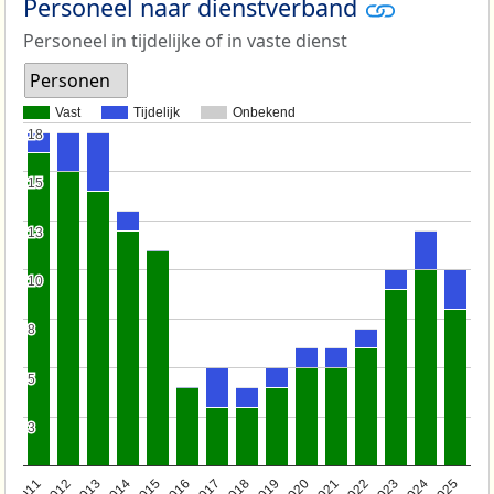
Personeel naar dienstverband
Personeel in tijdelijke of in vaste dienst
Personen
Vast
Tijdelijk
Onbekend
18
18
15
15
13
13
10
10
8
8
5
5
3
3
2011
2012
2013
2014
2015
2016
2017
2018
2019
2020
2021
2022
2023
2024
2025