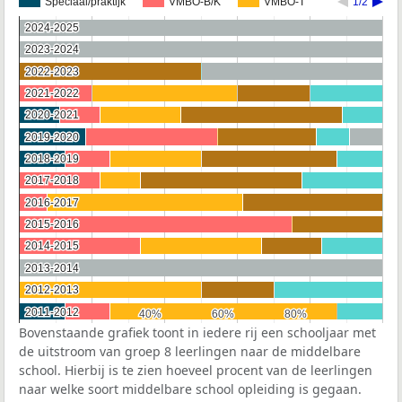
Speciaal/praktijk
VMBO-B/K
VMBO-T
1/2
2024-2025
2024-2025
2023-2024
2023-2024
2022-2023
2022-2023
2021-2022
2021-2022
2020-2021
2020-2021
2019-2020
2019-2020
2018-2019
2018-2019
2017-2018
2017-2018
2016-2017
2016-2017
2015-2016
2015-2016
2014-2015
2014-2015
2013-2014
2013-2014
2012-2013
2012-2013
2011-2012
2011-2012
40%
40%
60%
60%
80%
80%
Bovenstaande grafiek toont in iedere rij een schooljaar met
de uitstroom van groep 8 leerlingen naar de middelbare
school. Hierbij is te zien hoeveel procent van de leerlingen
naar welke soort middelbare school opleiding is gegaan.