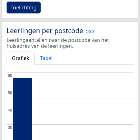
Toelichting
Leerlingen per postcode
Leerlingaantallen naar de postcode van het
huisadres van de leerlingen.
Grafiek
Tabel
60
60
50
50
40
40
30
30