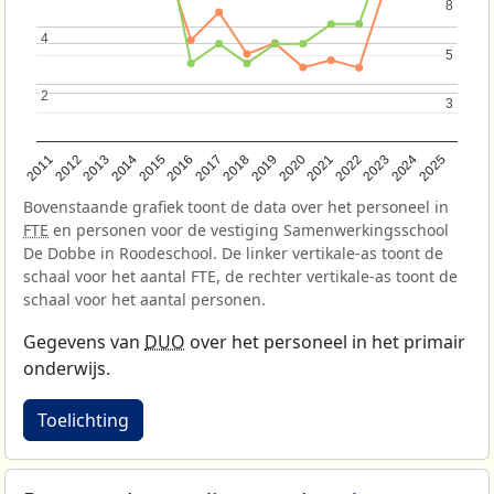
8
8
4
4
5
5
2
2
3
3
2013
2018
2023
2015
2020
2025
2012
2017
2022
2014
2019
2024
2011
2016
2021
Bovenstaande grafiek toont de data over het personeel in
FTE
en personen voor de vestiging Samenwerkingsschool
De Dobbe in Roodeschool. De linker vertikale-as toont de
schaal voor het aantal FTE, de rechter vertikale-as toont de
schaal voor het aantal personen.
Gegevens van
DUO
over het personeel in het primair
onderwijs.
Toelichting