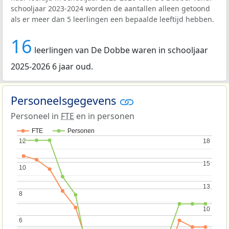
schooljaar 2023-2024 worden de aantallen alleen getoond
als er meer dan 5 leerlingen een bepaalde leeftijd hebben.
16
leerlingen van De Dobbe waren in schooljaar
2025-2026 6 jaar oud.
Personeelsgegevens
Personeel in
FTE
en in personen
FTE
Personen
12
12
18
18
15
15
10
10
13
13
8
8
10
10
6
6