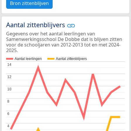
Bron zittenblijven
Aantal zittenblijvers
Gegevens over het aantal leerlingen van
Samenwerkingsschool De Dobbe dat is blijven zitten
voor de schooljaren van 2012-2013 tot en met 2024-
2025.
Aantal leerlingen
Aantal zittenblijvers
14
14
12
12
10
10
8
8
6
6
4
4