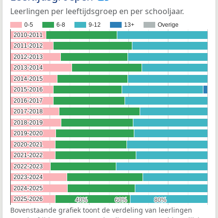
Leerlingen per leeftijdsgroep en per schooljaar.
0-5
6-8
9-12
13+
Overige
2010-2011
2010-2011
2011-2012
2011-2012
2012-2013
2012-2013
2013-2014
2013-2014
2014-2015
2014-2015
2015-2016
2015-2016
2016-2017
2016-2017
2017-2018
2017-2018
2018-2019
2018-2019
2019-2020
2019-2020
2020-2021
2020-2021
2021-2022
2021-2022
2022-2023
2022-2023
2023-2024
2023-2024
2024-2025
2024-2025
2025-2026
2025-2026
40%
40%
60%
60%
80%
80%
Bovenstaande grafiek toont de verdeling van leerlingen