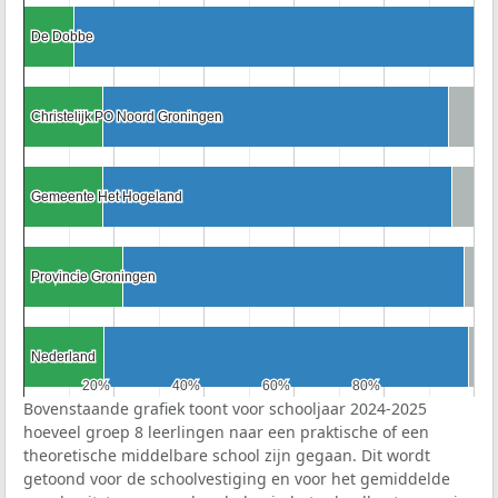
De Dobbe
De Dobbe
Christelijk PO Noord Groningen
Christelijk PO Noord Groningen
Gemeente Het Hogeland
Gemeente Het Hogeland
Provincie Groningen
Provincie Groningen
Nederland
Nederland
20%
20%
40%
40%
60%
60%
80%
80%
Bovenstaande grafiek toont voor schooljaar 2024-2025
hoeveel groep 8 leerlingen naar een praktische of een
theoretische middelbare school zijn gegaan. Dit wordt
getoond voor de schoolvestiging en voor het gemiddelde