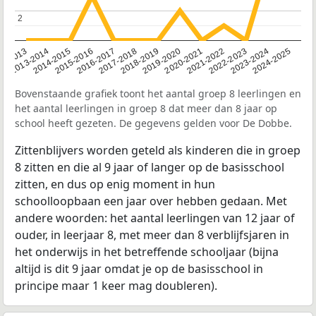
2
2
2014-2015
2013-2014
2020-2021
12-2013
2019-2020
2018-2019
2017-2018
2024-2025
2016-2017
2023-2024
2022-2023
2015-2016
2021-2022
Bovenstaande grafiek toont het aantal groep 8 leerlingen en
het aantal leerlingen in groep 8 dat meer dan 8 jaar op
school heeft gezeten. De gegevens gelden voor De Dobbe.
Zittenblijvers worden geteld als kinderen die in groep
8 zitten en die al 9 jaar of langer op de basisschool
zitten, en dus op enig moment in hun
schoolloopbaan een jaar over hebben gedaan. Met
andere woorden: het aantal leerlingen van 12 jaar of
ouder, in leerjaar 8, met meer dan 8 verblijfsjaren in
het onderwijs in het betreffende schooljaar (bijna
altijd is dit 9 jaar omdat je op de basisschool in
principe maar 1 keer mag doubleren).