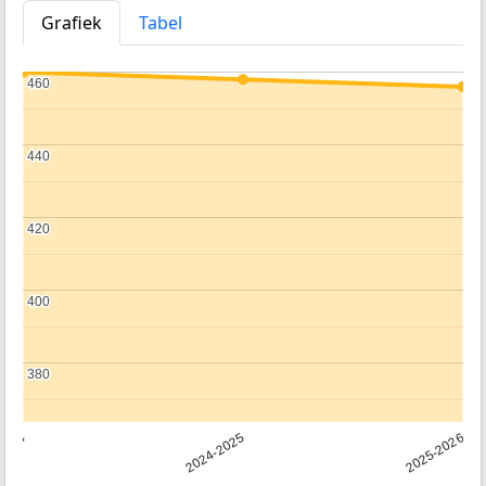
Grafiek
Tabel
460
460
440
440
420
420
400
400
380
380
2024
2024-2025
2025-2026