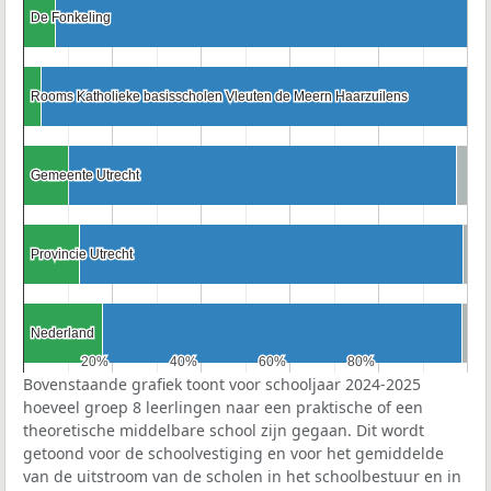
De Fonkeling
De Fonkeling
Rooms Katholieke basisscholen Vleuten de Meern Haarzuilens
Rooms Katholieke basisscholen Vleuten de Meern Haarzuilens
Gemeente Utrecht
Gemeente Utrecht
Provincie Utrecht
Provincie Utrecht
Nederland
Nederland
20%
20%
40%
40%
60%
60%
80%
80%
Bovenstaande grafiek toont voor schooljaar 2024-2025
hoeveel groep 8 leerlingen naar een praktische of een
theoretische middelbare school zijn gegaan. Dit wordt
getoond voor de schoolvestiging en voor het gemiddelde
van de uitstroom van de scholen in het schoolbestuur en in