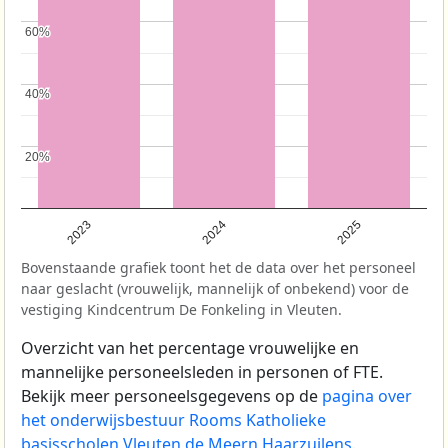
60%
60%
40%
40%
20%
20%
2023
2024
2025
Bovenstaande grafiek toont het de data over het personeel
naar geslacht (vrouwelijk, mannelijk of onbekend) voor de
vestiging Kindcentrum De Fonkeling in Vleuten.
Overzicht van het percentage vrouwelijke en
mannelijke personeelsleden in personen of FTE.
Bekijk meer personeelsgegevens op de
pagina over
het onderwijsbestuur Rooms Katholieke
basisscholen Vleuten de Meern Haarzuilens
.