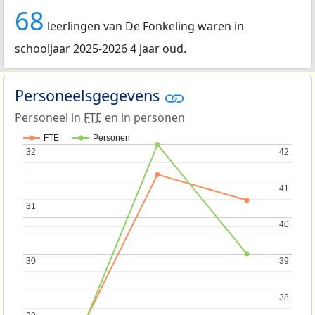
68
leerlingen van De Fonkeling waren in
schooljaar 2025-2026 4 jaar oud.
Personeelsgegevens
Personeel in
FTE
en in personen
FTE
Personen
32
32
42
42
41
41
31
31
40
40
30
30
39
39
38
38