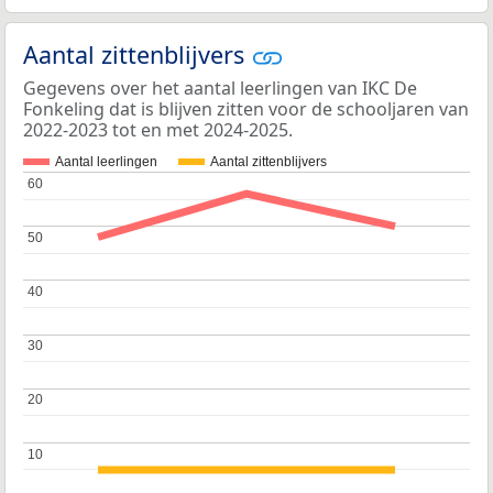
Aantal zittenblijvers
Gegevens over het aantal leerlingen van IKC De
Fonkeling dat is blijven zitten voor de schooljaren van
2022-2023 tot en met 2024-2025.
Aantal leerlingen
Aantal zittenblijvers
60
60
50
50
40
40
30
30
20
20
10
10