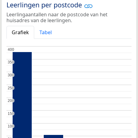
Leerlingen per postcode
Leerlingaantallen naar de postcode van het
huisadres van de leerlingen.
Grafiek
Tabel
400
400
350
350
300
300
250
250
200
200
150
150
100
100