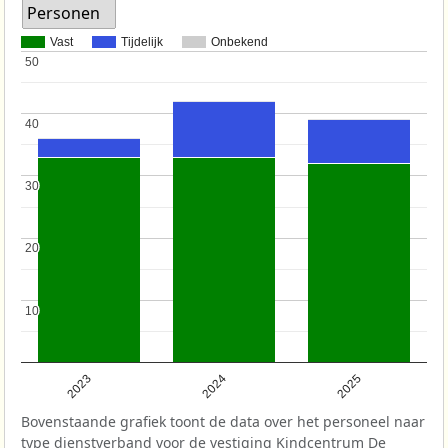
Personen
Vast
Tijdelijk
Onbekend
50
50
40
40
30
30
20
20
10
10
2023
2024
2025
Bovenstaande grafiek toont de data over het personeel naar
type dienstverband voor de vestiging Kindcentrum De