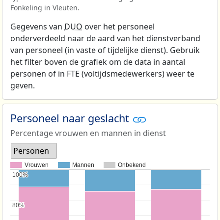
Fonkeling in Vleuten.
Gegevens van
DUO
over het personeel
onderverdeeld naar de aard van het dienstverband
van personeel (in vaste of tijdelijke dienst). Gebruik
het filter boven de grafiek om de data in aantal
personen of in FTE (voltijdsmedewerkers) weer te
geven.
Personeel naar geslacht
Percentage vrouwen en mannen in dienst
Personen
Vrouwen
Mannen
Onbekend
100%
100%
80%
80%