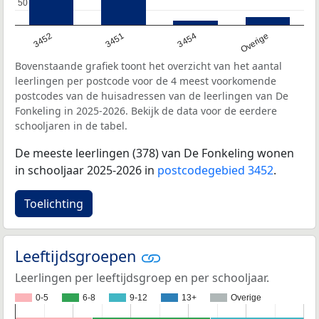
50
50
3452
3451
3454
Overige
Bovenstaande grafiek toont het overzicht van het aantal
leerlingen per postcode voor de 4 meest voorkomende
postcodes van de huisadressen van de leerlingen van De
Fonkeling in 2025-2026. Bekijk de data voor de eerdere
schooljaren in de tabel.
De meeste leerlingen (378) van De Fonkeling wonen
in schooljaar 2025-2026 in
postcodegebied 3452
.
Toelichting
Leeftijdsgroepen
Leerlingen per leeftijdsgroep en per schooljaar.
0-5
6-8
9-12
13+
Overige