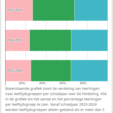
2023-2024
2023-2024
2024-2025
2024-2025
2025-2026
2025-2026
20%
20%
40%
40%
60%
60%
80%
80%
Bovenstaande grafiek toont de verdeling van leerlingen
naar leeftijdsgroepen per schooljaar voor De Fonkeling. Klik
in de grafiek om het aantal en het percentage leerlingen
per leeftijdsgroep te zien. Vanaf schooljaar 2023-2024
worden leeftijdsgroepen alleen getoond als er meer dan 5