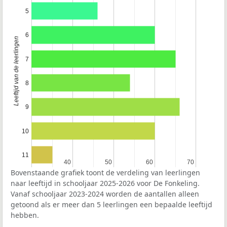
5
6
Leeftijd van de leerlingen
7
8
9
10
11
40
40
50
50
60
60
70
70
Bovenstaande grafiek toont de verdeling van leerlingen
naar leeftijd in schooljaar 2025-2026 voor De Fonkeling.
Vanaf schooljaar 2023-2024 worden de aantallen alleen
getoond als er meer dan 5 leerlingen een bepaalde leeftijd
hebben.