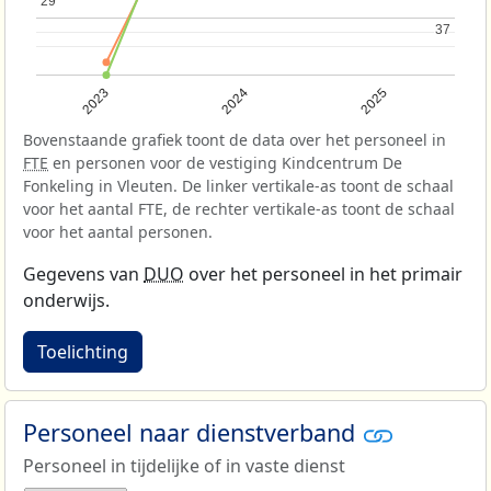
29
29
37
37
2023
2024
2025
Bovenstaande grafiek toont de data over het personeel in
FTE
en personen voor de vestiging Kindcentrum De
Fonkeling in Vleuten. De linker vertikale-as toont de schaal
voor het aantal FTE, de rechter vertikale-as toont de schaal
voor het aantal personen.
Gegevens van
DUO
over het personeel in het primair
onderwijs.
Toelichting
Personeel naar dienstverband
Personeel in tijdelijke of in vaste dienst