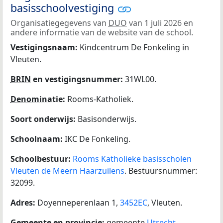
basisschoolvestiging
Organisatiegegevens van
DUO
van 1 juli 2026 en
andere informatie van de website van de school.
Vestigingsnaam:
Kindcentrum De Fonkeling in
Vleuten.
BRIN
en vestigingsnummer:
31WL00.
Denominatie
:
Rooms-Katholiek.
Soort onderwijs:
Basisonderwijs.
Schoolnaam:
IKC De Fonkeling.
Schoolbestuur:
Rooms Katholieke basisscholen
Vleuten de Meern Haarzuilens
. Bestuursnummer:
32099.
Adres:
Doyenneperenlaan 1,
3452EC
, Vleuten.
Gemeente en provincie:
gemeente
Utrecht
,