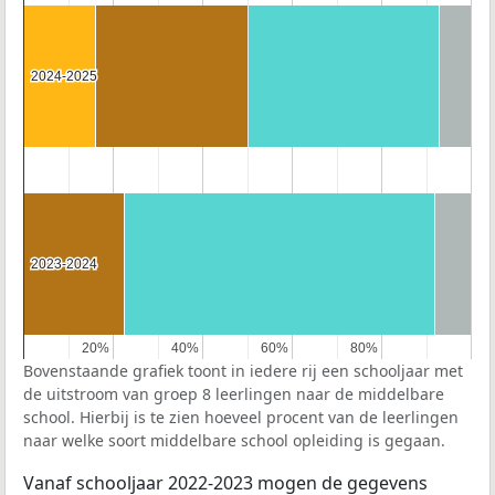
2024-2025
2024-2025
2023-2024
2023-2024
20%
20%
40%
40%
60%
60%
80%
80%
Bovenstaande grafiek toont in iedere rij een schooljaar met
de uitstroom van groep 8 leerlingen naar de middelbare
school. Hierbij is te zien hoeveel procent van de leerlingen
naar welke soort middelbare school opleiding is gegaan.
Vanaf schooljaar 2022-2023 mogen de gegevens