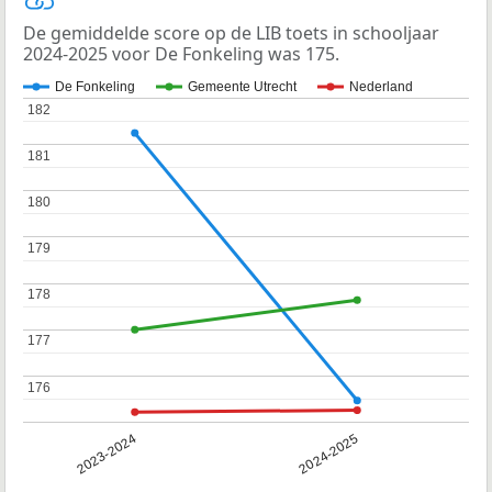
De gemiddelde score op de LIB toets in schooljaar
2024-2025 voor De Fonkeling was 175.
De Fonkeling
Gemeente Utrecht
Nederland
182
182
181
181
180
180
179
179
178
178
177
177
176
176
2023-2024
2024-2025