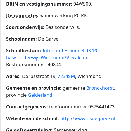
BRIN
en vestigingsnummer:
04WS00.
Denominatie
:
Samenwerking PC RK.
Soort onderwijs:
Basisonderwijs.
Schoolnaam:
De Garve.
Schoolbestuur:
Interconfessioneel RK/PC
basisonderwijs Wichmond/Vierakker
.
Bestuursnummer: 40804.
Adres:
Dorpsstraat 19,
7234SM
, Wichmond.
Gemeente en provincie:
gemeente
Bronckhorst
,
provincie
Gelderland
.
Contactgegevens:
telefoonnummer 0575441473.
Website van de school:
http://www.bsdegarve.nl
Geloofsovertuiging:
Samenwerking.