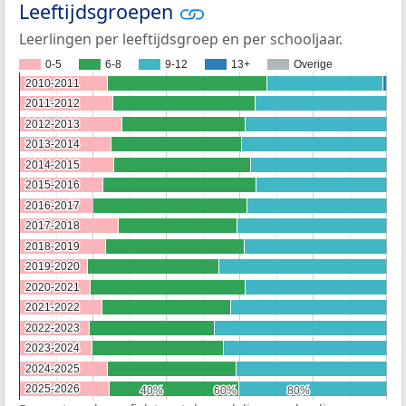
Leeftijdsgroepen
Leerlingen per leeftijdsgroep en per schooljaar.
0-5
6-8
9-12
13+
Overige
2010-2011
2010-2011
2011-2012
2011-2012
2012-2013
2012-2013
2013-2014
2013-2014
2014-2015
2014-2015
2015-2016
2015-2016
2016-2017
2016-2017
2017-2018
2017-2018
2018-2019
2018-2019
2019-2020
2019-2020
2020-2021
2020-2021
2021-2022
2021-2022
2022-2023
2022-2023
2023-2024
2023-2024
2024-2025
2024-2025
2025-2026
2025-2026
40%
40%
60%
60%
80%
80%