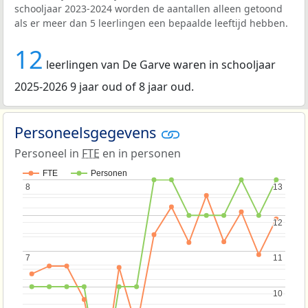
schooljaar 2023-2024 worden de aantallen alleen getoond
als er meer dan 5 leerlingen een bepaalde leeftijd hebben.
12
leerlingen van De Garve waren in schooljaar
2025-2026 9 jaar oud of 8 jaar oud.
Personeelsgegevens
Personeel in
FTE
en in personen
FTE
Personen
8
8
13
13
12
12
7
7
11
11
10
10