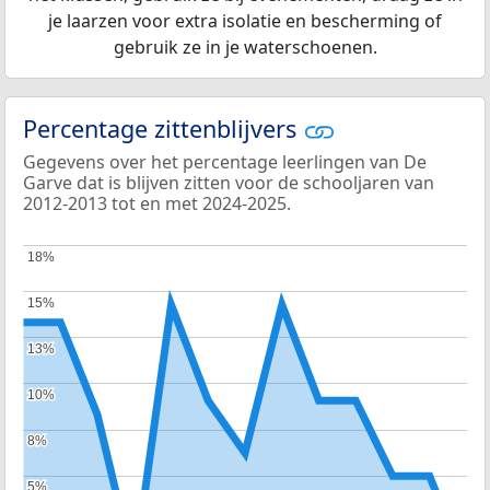
je laarzen voor extra isolatie en bescherming of
gebruik ze in je waterschoenen.
Percentage zittenblijvers
Gegevens over het percentage leerlingen van De
Garve dat is blijven zitten voor de schooljaren van
2012-2013 tot en met 2024-2025.
18%
18%
15%
15%
13%
13%
10%
10%
8%
8%
5%
5%