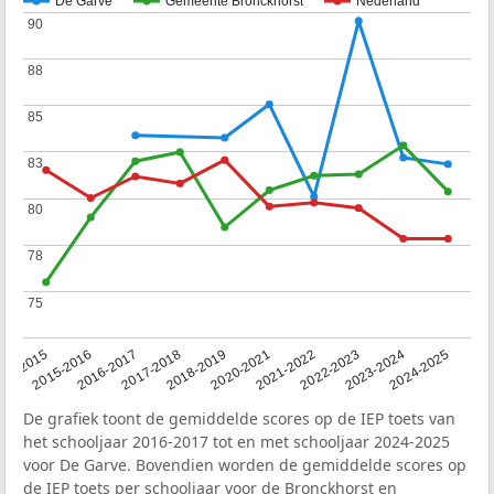
De Garve
Gemeente Bronckhorst
Nederland
90
90
88
88
85
85
83
83
80
80
78
78
75
75
14-2015
2015-2016
2016-2017
2017-2018
2018-2019
2020-2021
2021-2022
2022-2023
2023-2024
2024-2025
De grafiek toont de gemiddelde scores op de IEP toets van
het schooljaar 2016-2017 tot en met schooljaar 2024-2025
voor De Garve. Bovendien worden de gemiddelde scores op
de IEP toets per schooljaar voor de Bronckhorst en