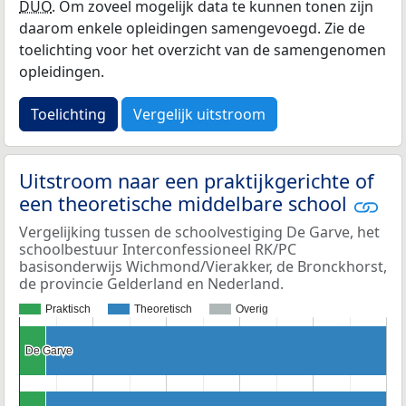
DUO
. Om zoveel mogelijk data te kunnen tonen zijn
daarom enkele opleidingen samengevoegd. Zie de
toelichting voor het overzicht van de samengenomen
opleidingen.
Toelichting
Vergelijk uitstroom
Uitstroom naar een praktijkgerichte of
een theoretische middelbare school
Vergelijking tussen de schoolvestiging De Garve, het
schoolbestuur Interconfessioneel RK/PC
basisonderwijs Wichmond/Vierakker, de Bronckhorst,
de provincie Gelderland en Nederland.
Praktisch
Theoretisch
Overig
De Garve
De Garve