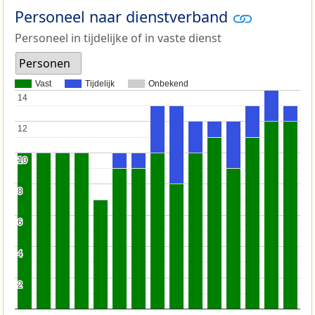
Personeel naar dienstverband
Personeel in tijdelijke of in vaste dienst
Personen
Vast
Tijdelijk
Onbekend
14
14
12
12
10
10
8
8
6
6
4
4
2
2