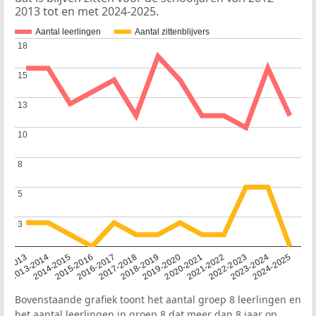
2013 tot en met 2024-2025.
Aantal leerlingen
Aantal zittenblijvers
18
18
15
15
13
13
10
10
8
8
5
5
3
3
2014-2015
2013-2014
2020-2021
12-2013
2019-2020
2018-2019
2017-2018
2024-2025
2016-2017
2023-2024
2022-2023
2015-2016
2021-2022
Bovenstaande grafiek toont het aantal groep 8 leerlingen en
het aantal leerlingen in groep 8 dat meer dan 8 jaar op