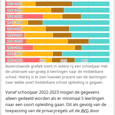
2020-2021
2020-2021
2019-2020
2019-2020
2018-2019
2018-2019
2017-2018
2017-2018
2016-2017
2016-2017
2015-2016
2015-2016
2014-2015
2014-2015
2013-2014
2013-2014
2012-2013
2012-2013
2011-2012
2011-2012
40%
40%
60%
60%
80%
80%
Bovenstaande grafiek toont in iedere rij een schooljaar met
de uitstroom van groep 8 leerlingen naar de middelbare
school. Hierbij is te zien hoeveel procent van de leerlingen
naar welke soort middelbare school opleiding is gegaan.
Vanaf schooljaar 2022-2023 mogen de gegevens
alleen gedeeld worden als er minimaal 5 leerlingen
naar een soort opleiding gaan. Dit als gevolg van de
toepassing van de privacyregels uit de
AVG
door