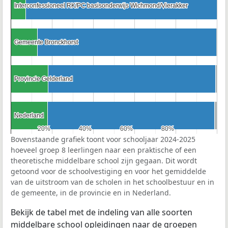
Interconfessioneel RK/PC basisonderwijs Wichmond/Vierakker
Interconfessioneel RK/PC basisonderwijs Wichmond/Vierakker
Gemeente Bronckhorst
Gemeente Bronckhorst
Provincie Gelderland
Provincie Gelderland
Nederland
Nederland
20%
20%
40%
40%
60%
60%
80%
80%
Bovenstaande grafiek toont voor schooljaar 2024-2025
hoeveel groep 8 leerlingen naar een praktische of een
theoretische middelbare school zijn gegaan. Dit wordt
getoond voor de schoolvestiging en voor het gemiddelde
van de uitstroom van de scholen in het schoolbestuur en in
de gemeente, in de provincie en in Nederland.
Bekijk de tabel met de indeling van alle soorten
middelbare school opleidingen naar de groepen