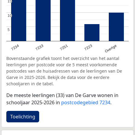
15
15
10
10
5
5
7234
7233
7251
7223
Overige
Bovenstaande grafiek toont het overzicht van het aantal
leerlingen per postcode voor de 5 meest voorkomende
postcodes van de huisadressen van de leerlingen van De
Garve in 2025-2026. Bekijk de data voor de eerdere
schooljaren in de tabel.
De meeste leerlingen (33) van De Garve wonen in
schooljaar 2025-2026 in
postcodegebied 7234
.
Toelichting