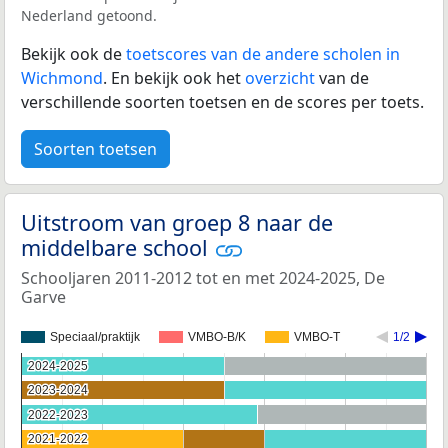
Nederland getoond.
Bekijk ook de
toetscores van de andere scholen in
Wichmond
. En bekijk ook het
overzicht
van de
verschillende soorten toetsen en de scores per toets.
Soorten toetsen
Uitstroom van groep 8 naar de
middelbare school
Schooljaren 2011-2012 tot en met 2024-2025, De
Garve
Speciaal/praktijk
VMBO-B/K
VMBO-T
1/2
2024-2025
2024-2025
2023-2024
2023-2024
2022-2023
2022-2023
2021-2022
2021-2022