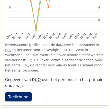
6
6
9
9
8
8
2013
2018
2023
2015
2020
2025
2012
2017
2022
2014
2019
2024
2011
2016
2021
Bovenstaande grafiek toont de data over het personeel in
FTE
en personen voor de vestiging IKC De Garve in
Wichmond (inclusief eventuele bovenschoolse medewerkers
van het bestuur). De linker vertikale-as toont de schaal voor
het aantal FTE, de rechter vertikale-as toont de schaal voor
het aantal personen.
Gegevens van
DUO
over het personeel in het primair
onderwijs.
Toelichting