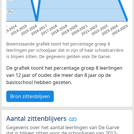
3%
3%
2013
2013-2014
2014-2015
2015-2016
2016-2017
2017-2018
2018-2019
2019-2020
2020-2021
2021-2022
2022-2023
2023-2024
2024-2025
Bovenstaande grafiek toont het percentage groep 8
leerlingen per schooljaar dat in zijn of haar schoolcarrière
is blijven zitten. De gegevens gelden voor De Garve.
De grafiek toont het percentage groep 8 leerlingen
van 12 jaar of ouder, die meer dan 8 jaar op de
basisschool hebben gezeten.
Bron zittenblijven
Aantal zittenblijvers
Gegevens over het aantal leerlingen van De Garve
dat is blijven zitten voor de schooljaren van 2012-