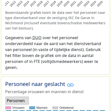
2011
2012
2013
2014
2015
2016
2017
2018
2019
2020
2021
2022
2023
2024
2025
Bovenstaande grafiek toont de data over het personeel naar
type dienstverband voor de vestiging IKC De Garve in
Wichmond (inclusief eventuele bovenschoolse medewerkers
van het bestuur).
Gegevens van
DUO
over het personeel
onderverdeeld naar de aard van het dienstverband
van personeel (in vaste of tijdelijke dienst). Gebruik
het filter boven de grafiek om de data in aantal
personen of in FTE (voltijdsmedewerkers) weer te
geven.
Personeel naar geslacht
Percentage vrouwen en mannen in dienst
Personen
Vrouwen
Mannen
Onbekend