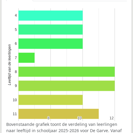
4
5
6
Leeftijd van de leerlingen
7
8
9
10
11
8
8
10
10
12
12
Bovenstaande grafiek toont de verdeling van leerlingen
naar leeftijd in schooljaar 2025-2026 voor De Garve. Vanaf