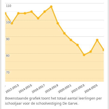
110
110
100
100
90
90
80
80
70
70
2011
2012-2013
2014-2015
2016-2017
2018-2019
2020-2021
2022-2023
2024-2025
Bovenstaande grafiek toont het totaal aantal leerlingen per
schooljaar voor de schoolvestiging De Garve.