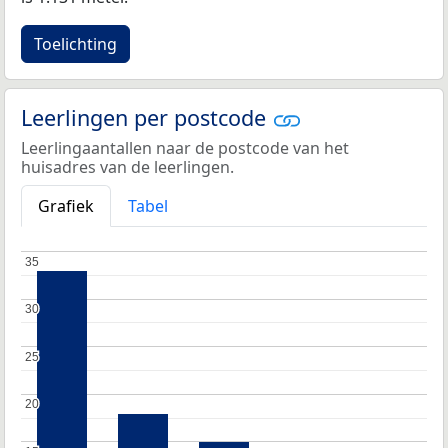
Toelichting
Leerlingen per postcode
Leerlingaantallen naar de postcode van het
huisadres van de leerlingen.
Grafiek
Tabel
35
35
30
30
25
25
20
20