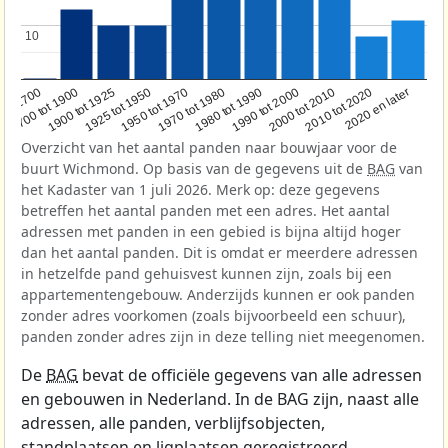
10
10
1950 tot 1970
1990 tot 2000
1900 tot 1925
2020 en later
1970 tot 1980
oor 1700
2000 tot 2010
1925 tot 1950
1980 tot 1990
1700 tot 1900
2010 tot 2020
Overzicht van het aantal panden naar bouwjaar voor de
buurt Wichmond. Op basis van de gegevens uit de
BAG
van
het Kadaster van 1 juli 2026. Merk op: deze gegevens
betreffen het aantal panden met een adres. Het aantal
adressen met panden in een gebied is bijna altijd hoger
dan het aantal panden. Dit is omdat er meerdere adressen
in hetzelfde pand gehuisvest kunnen zijn, zoals bij een
appartementengebouw. Anderzijds kunnen er ook panden
zonder adres voorkomen (zoals bijvoorbeeld een schuur),
panden zonder adres zijn in deze telling niet meegenomen.
De
BAG
bevat de officiële gegevens van alle adressen
en gebouwen in Nederland. In de BAG zijn, naast alle
adressen, alle panden, verblijfsobjecten,
standplaatsen en ligplaatsen geregistreerd.