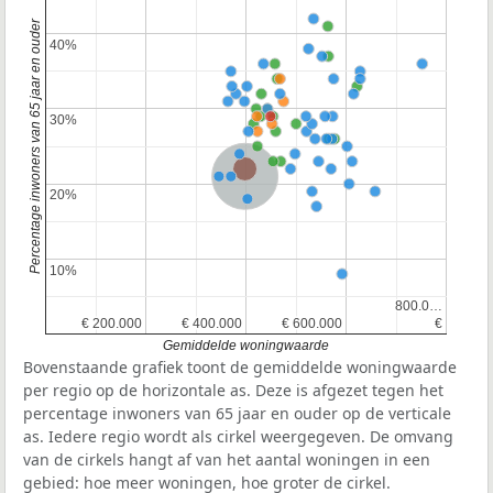
Percentage inwoners van 65 jaar en ouder
40%
40%
30%
30%
Provincie Gelderland
Nederland
20%
20%
10%
10%
800.0…
800.0…
€ 200.000
€ 200.000
€ 400.000
€ 400.000
€ 600.000
€ 600.000
€
€
Gemiddelde woningwaarde
Bovenstaande grafiek toont de gemiddelde woningwaarde
per regio op de horizontale as. Deze is afgezet tegen het
percentage inwoners van 65 jaar en ouder op de verticale
as. Iedere regio wordt als cirkel weergegeven. De omvang
van de cirkels hangt af van het aantal woningen in een
gebied: hoe meer woningen, hoe groter de cirkel.