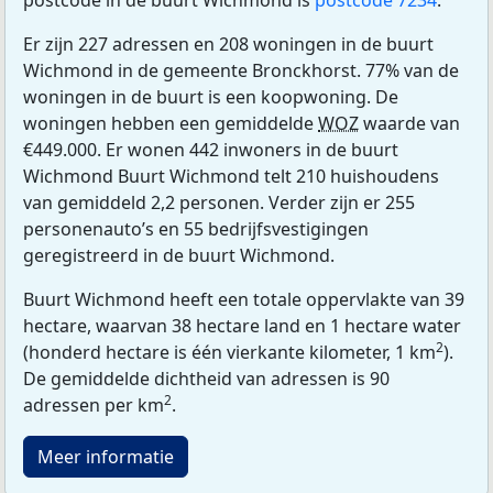
postcode in de buurt Wichmond is
postcode 7234
.
Er zijn 227 adressen en 208 woningen in de buurt
Wichmond in de gemeente Bronckhorst. 77% van de
woningen in de buurt is een koopwoning. De
woningen hebben een gemiddelde
WOZ
waarde van
€449.000. Er wonen 442 inwoners in de buurt
Wichmond Buurt Wichmond telt 210 huishoudens
van gemiddeld 2,2 personen. Verder zijn er 255
personenauto’s en 55 bedrijfsvestigingen
geregistreerd in de buurt Wichmond.
Buurt Wichmond heeft een totale oppervlakte van 39
hectare, waarvan 38 hectare land en 1 hectare water
2
(honderd hectare is één vierkante kilometer, 1 km
).
De gemiddelde dichtheid van adressen is 90
2
adressen per km
.
Meer informatie