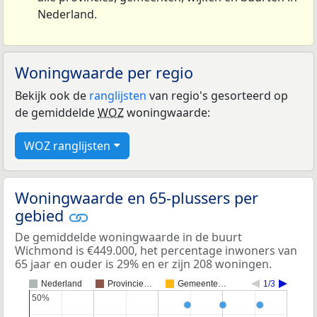
Nederland.
Woningwaarde per regio
Bekijk ook de
ranglijsten
van regio's gesorteerd op
de gemiddelde
WOZ
woningwaarde:
WOZ ranglijsten
Woningwaarde en 65-plussers per
gebied
De gemiddelde woningwaarde in de buurt
Wichmond is €449.000, het percentage inwoners van
65 jaar en ouder is 29% en er zijn 208 woningen.
Nederland
Provincie…
Gemeente…
1/3
50%
50%