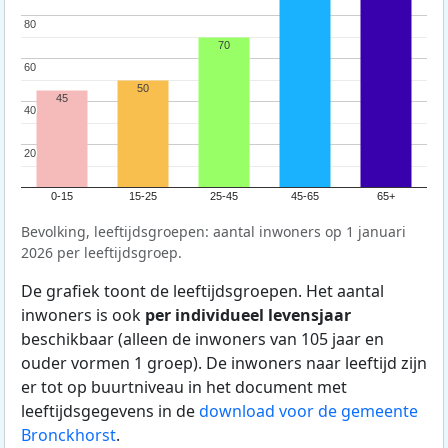
80
80
70
60
60
50
45
40
40
20
20
0-15
15-25
25-45
45-65
65+
Bevolking, leeftijdsgroepen: aantal inwoners op 1 januari
2026 per leeftijdsgroep.
De grafiek toont de leeftijdsgroepen. Het aantal
inwoners is ook
per individueel levensjaar
beschikbaar (alleen de inwoners van 105 jaar en
ouder vormen 1 groep). De inwoners naar leeftijd zijn
er tot op buurtniveau in het document met
leeftijdsgegevens in de
download voor de gemeente
Bronckhorst
.