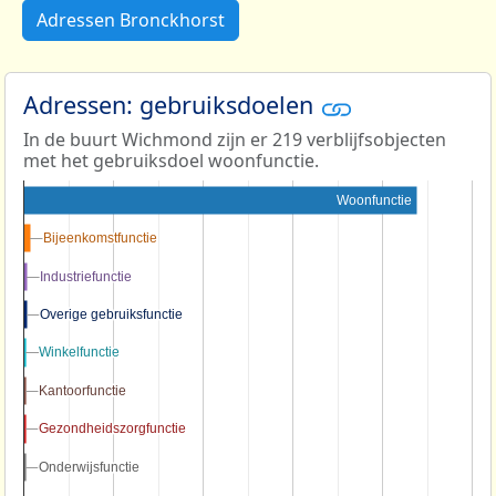
Adressen Bronckhorst
Adressen: gebruiksdoelen
In de buurt Wichmond zijn er 219 verblijfsobjecten
met het gebruiksdoel woonfunctie.
Woonfunctie
Bijeenkomstfunctie
Bijeenkomstfunctie
Industriefunctie
Industriefunctie
Overige gebruiksfunctie
Overige gebruiksfunctie
Winkelfunctie
Winkelfunctie
Kantoorfunctie
Kantoorfunctie
Gezondheidszorgfunctie
Gezondheidszorgfunctie
Onderwijsfunctie
Onderwijsfunctie