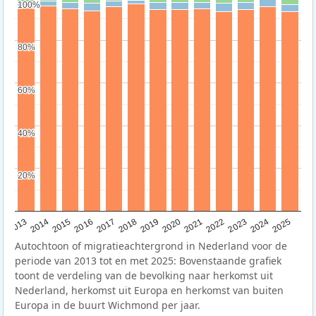
100%
100%
80%
80%
60%
60%
40%
40%
20%
20%
2015
2014
2021
2013
2020
2019
2018
2025
2017
2024
2023
2016
2022
Autochtoon of migratieachtergrond in Nederland voor de
periode van 2013 tot en met 2025: Bovenstaande grafiek
toont de verdeling van de bevolking naar herkomst uit
Nederland, herkomst uit Europa en herkomst van buiten
Europa in de buurt Wichmond per jaar.