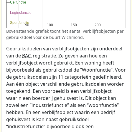
Celfunctie
Celfunctie
Logiesfunctie
Logiesfunctie
Sportfunctie
Sportfunctie
50
50
100
100
150
150
200
200
Bovenstaande grafiek toont het aantal verblijfsobjecten per
gebruiksdoel voor de buurt Wichmond.
Gebruiksdoelen van verblijfsobjecten zijn onderdeel
van de
BAG
registratie. Ze geven aan hoe een
verblijfsobject wordt gebruikt. Een woning heeft
bijvoorbeeld als gebruiksdoel de “Woonfunctie”. Voor
de gebruiksdoelen zijn 11 categorieën gedefinieerd.
Aan één object verschillende gebruiksdoelen worden
toegekend. Een voorbeeld is een verblijfsobject
waarin een boerderij gehuisvest is. Dit object kan
zowel een “industriefunctie” als een “woonfunctie”
hebben. En een verblijfsobject waarin een bedrijf
gehuisvest is kan naast gebruiksdoel
“industriefunctie” bijvoorbeeld ook een