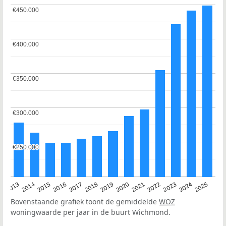
€450.000
€450.000
€400.000
€400.000
€350.000
€350.000
€300.000
€300.000
€250.000
€250.000
2015
2021
2014
2020
2013
2019
2025
2018
2024
2017
2023
2016
2022
Bovenstaande grafiek toont de gemiddelde
WOZ
woningwaarde per jaar in de buurt Wichmond.