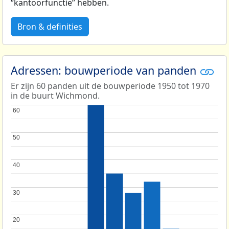
“kantoorfunctie” hebben.
Bron & definities
Adressen: bouwperiode van panden
Er zijn 60 panden uit de bouwperiode 1950 tot 1970
in de buurt Wichmond.
60
60
50
50
40
40
30
30
20
20