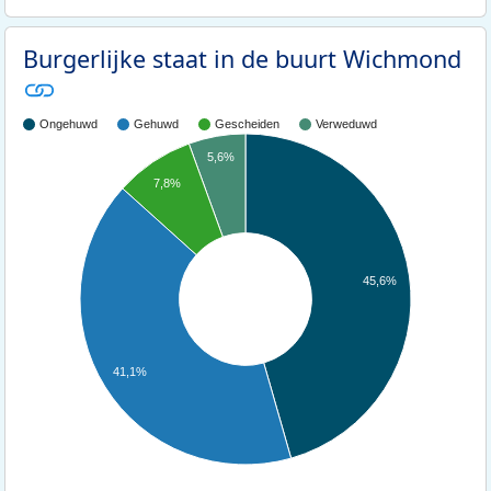
Burgerlijke staat in de buurt Wichmond
Ongehuwd
Gehuwd
Gescheiden
Verweduwd
5,6%
7,8%
45,6%
41,1%