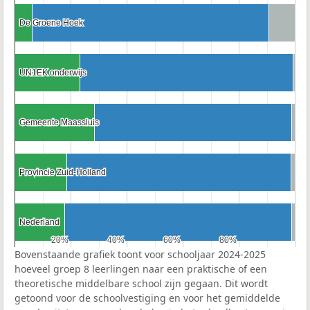
De Groene Hoek
De Groene Hoek
UN1EK onderwijs
UN1EK onderwijs
Gemeente Maassluis
Gemeente Maassluis
Provincie Zuid-Holland
Provincie Zuid-Holland
Nederland
Nederland
20%
20%
40%
40%
60%
60%
80%
80%
Bovenstaande grafiek toont voor schooljaar 2024-2025
hoeveel groep 8 leerlingen naar een praktische of een
theoretische middelbare school zijn gegaan. Dit wordt
getoond voor de schoolvestiging en voor het gemiddelde