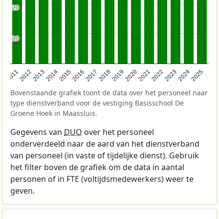
20
20
10
10
2011
2012
2013
2014
2015
2016
2017
2018
2019
2020
2021
2022
2023
2024
2025
Bovenstaande grafiek toont de data over het personeel naar
type dienstverband voor de vestiging Basisschool De
Groene Hoek in Maassluis.
Gegevens van
DUO
over het personeel
onderverdeeld naar de aard van het dienstverband
van personeel (in vaste of tijdelijke dienst). Gebruik
het filter boven de grafiek om de data in aantal
personen of in FTE (voltijdsmedewerkers) weer te
geven.