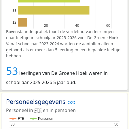
11
12
20
20
40
40
60
60
Bovenstaande grafiek toont de verdeling van leerlingen
naar leeftijd in schooljaar 2025-2026 voor De Groene Hoek.
Vanaf schooljaar 2023-2024 worden de aantallen alleen
getoond als er meer dan 5 leerlingen een bepaalde leeftijd
hebben.
53
leerlingen van De Groene Hoek waren in
schooljaar 2025-2026 5 jaar oud.
Personeelsgegevens
Personeel in
FTE
en in personen
FTE
Personen
30
30
50
50