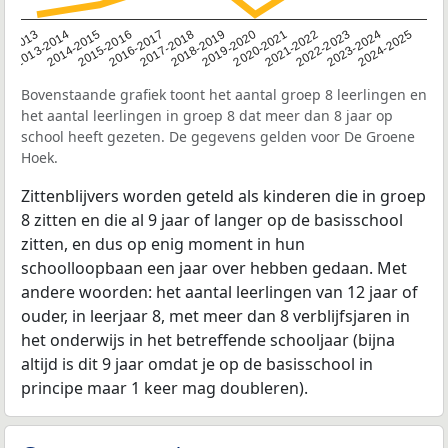
2014-2015
2013-2014
2020-2021
12-2013
2019-2020
2018-2019
2017-2018
2024-2025
2016-2017
2023-2024
2022-2023
2015-2016
2021-2022
Bovenstaande grafiek toont het aantal groep 8 leerlingen en
het aantal leerlingen in groep 8 dat meer dan 8 jaar op
school heeft gezeten. De gegevens gelden voor De Groene
Hoek.
Zittenblijvers worden geteld als kinderen die in groep
8 zitten en die al 9 jaar of langer op de basisschool
zitten, en dus op enig moment in hun
schoolloopbaan een jaar over hebben gedaan. Met
andere woorden: het aantal leerlingen van 12 jaar of
ouder, in leerjaar 8, met meer dan 8 verblijfsjaren in
het onderwijs in het betreffende schooljaar (bijna
altijd is dit 9 jaar omdat je op de basisschool in
principe maar 1 keer mag doubleren).