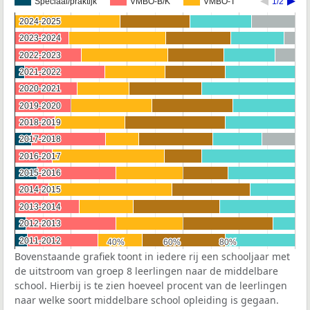
Speciaal/praktijk
VMBO-B/K
VMBO-T
1/2
2024-2025
2024-2025
2023-2024
2023-2024
2022-2023
2022-2023
2021-2022
2021-2022
2020-2021
2020-2021
2019-2020
2019-2020
2018-2019
2018-2019
2017-2018
2017-2018
2016-2017
2016-2017
2015-2016
2015-2016
2014-2015
2014-2015
2013-2014
2013-2014
2012-2013
2012-2013
2011-2012
2011-2012
40%
40%
60%
60%
80%
80%
Bovenstaande grafiek toont in iedere rij een schooljaar met
de uitstroom van groep 8 leerlingen naar de middelbare
school. Hierbij is te zien hoeveel procent van de leerlingen
naar welke soort middelbare school opleiding is gegaan.