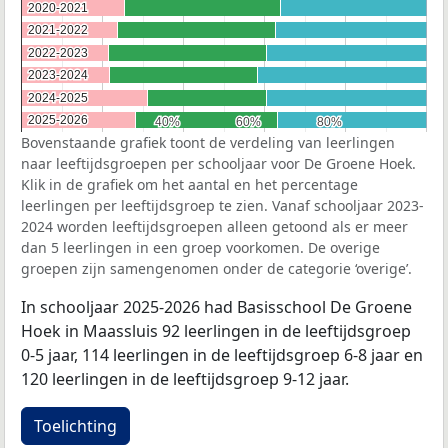
2020-2021
2020-2021
2021-2022
2021-2022
2022-2023
2022-2023
2023-2024
2023-2024
2024-2025
2024-2025
2025-2026
2025-2026
40%
40%
60%
60%
80%
80%
Bovenstaande grafiek toont de verdeling van leerlingen
naar leeftijdsgroepen per schooljaar voor De Groene Hoek.
Klik in de grafiek om het aantal en het percentage
leerlingen per leeftijdsgroep te zien. Vanaf schooljaar 2023-
2024 worden leeftijdsgroepen alleen getoond als er meer
dan 5 leerlingen in een groep voorkomen. De overige
groepen zijn samengenomen onder de categorie ‘overige’.
In schooljaar 2025-2026 had Basisschool De Groene
Hoek in Maassluis 92 leerlingen in de leeftijdsgroep
0-5 jaar, 114 leerlingen in de leeftijdsgroep 6-8 jaar en
120 leerlingen in de leeftijdsgroep 9-12 jaar.
Toelichting