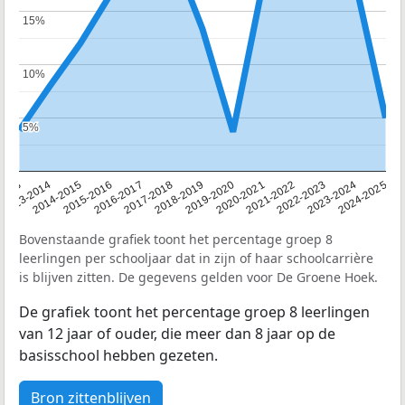
15%
15%
10%
10%
5%
5%
2013
2013-2014
2014-2015
2015-2016
2016-2017
2017-2018
2018-2019
2019-2020
2020-2021
2021-2022
2022-2023
2023-2024
2024-2025
Bovenstaande grafiek toont het percentage groep 8
leerlingen per schooljaar dat in zijn of haar schoolcarrière
is blijven zitten. De gegevens gelden voor De Groene Hoek.
De grafiek toont het percentage groep 8 leerlingen
van 12 jaar of ouder, die meer dan 8 jaar op de
basisschool hebben gezeten.
Bron zittenblijven