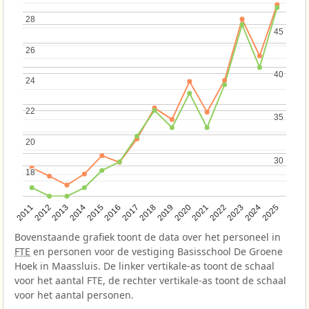
28
28
45
45
26
26
40
40
24
24
22
22
35
35
20
20
30
30
18
18
2013
2018
2023
2015
2020
2025
2012
2017
2022
2014
2019
2024
2011
2016
2021
Bovenstaande grafiek toont de data over het personeel in
FTE
en personen voor de vestiging Basisschool De Groene
Hoek in Maassluis. De linker vertikale-as toont de schaal
voor het aantal FTE, de rechter vertikale-as toont de schaal
voor het aantal personen.