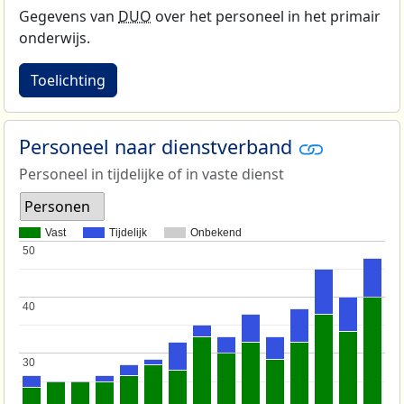
Gegevens van
DUO
over het personeel in het primair
onderwijs.
Toelichting
Personeel naar dienstverband
Personeel in tijdelijke of in vaste dienst
Personen
Vast
Tijdelijk
Onbekend
50
50
40
40
30
30