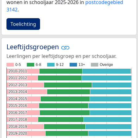
wonen in schooljaar 2025-2026 in
postcodegebied
3142
.
Toelichting
Leeftijdsgroepen
Leerlingen per leeftijdsgroep en per schooljaar.
0-5
6-8
9-12
13+
Overige
2010-2011
2010-2011
2011-2012
2011-2012
2012-2013
2012-2013
2013-2014
2013-2014
2014-2015
2014-2015
2015-2016
2015-2016
2016-2017
2016-2017
2017-2018
2017-2018
2018-2019
2018-2019
2019-2020
2019-2020