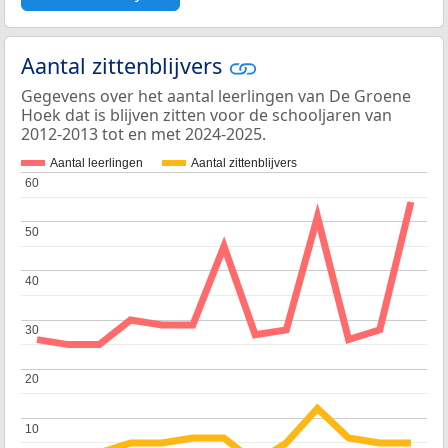
Aantal zittenblijvers
Gegevens over het aantal leerlingen van De Groene
Hoek dat is blijven zitten voor de schooljaren van
2012-2013 tot en met 2024-2025.
Aantal leerlingen
Aantal zittenblijvers
60
60
50
50
40
40
30
30
20
20
10
10