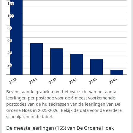
120
120
100
100
80
80
60
60
40
40
20
20
3142
3144
3147
3141
3143
3145
Bovenstaande grafiek toont het overzicht van het aantal
leerlingen per postcode voor de 6 meest voorkomende
postcodes van de huisadressen van de leerlingen van De
Groene Hoek in 2025-2026. Bekijk de data voor de eerdere
schooljaren in de tabel.
De meeste leerlingen (155) van De Groene Hoek