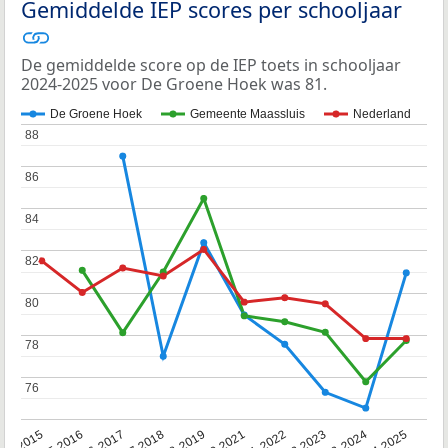
Gemiddelde IEP scores per schooljaar
De gemiddelde score op de IEP toets in schooljaar
2024-2025 voor De Groene Hoek was 81.
De Groene Hoek
Gemeente Maassluis
Nederland
88
88
86
86
84
84
82
82
80
80
78
78
76
76