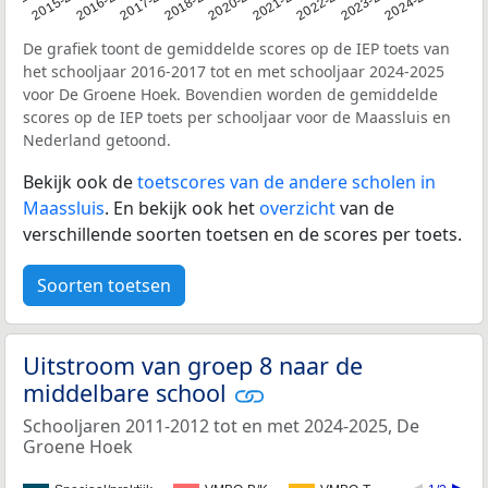
14-2015
2015-2016
2016-2017
2017-2018
2018-2019
2020-2021
2021-2022
2022-2023
2023-2024
2024-2025
De grafiek toont de gemiddelde scores op de IEP toets van
het schooljaar 2016-2017 tot en met schooljaar 2024-2025
voor De Groene Hoek. Bovendien worden de gemiddelde
scores op de IEP toets per schooljaar voor de Maassluis en
Nederland getoond.
Bekijk ook de
toetscores van de andere scholen in
Maassluis
. En bekijk ook het
overzicht
van de
verschillende soorten toetsen en de scores per toets.
Soorten toetsen
Uitstroom van groep 8 naar de
middelbare school
Schooljaren 2011-2012 tot en met 2024-2025, De
Groene Hoek