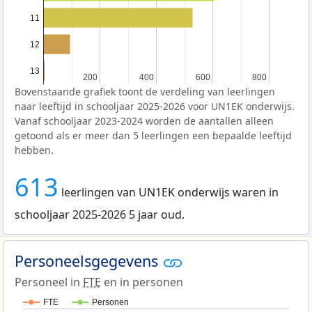
11
12
13
200
200
400
400
600
600
800
800
Bovenstaande grafiek toont de verdeling van leerlingen
naar leeftijd in schooljaar 2025-2026 voor UN1EK onderwijs.
Vanaf schooljaar 2023-2024 worden de aantallen alleen
getoond als er meer dan 5 leerlingen een bepaalde leeftijd
hebben.
613
leerlingen van UN1EK onderwijs waren in
schooljaar 2025-2026 5 jaar oud.
Personeelsgegevens
Personeel in
FTE
en in personen
FTE
Personen