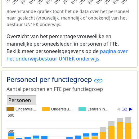
2011
2012
2013
2014
2015
2016
2017
2018
2019
2020
2021
2022
2023
2024
2025
Bovenstaande grafiek toont het de data over het personeel
naar geslacht (vrouwelijk, mannelijk of onbekend) van het
bestuur UN1EK onderwijs.
Overzicht van het percentage vrouwelijke en
mannelijke personeelsleden in personen of FTE.
Bekijk meer personeelsgegevens op de
pagina over
het onderwijsbestuur UN1EK onderwijs
.
Personeel per functiegroep
Aantal personen en FTE per functiegroep
Personen
Onderwijs…
Ondersteu…
Leraren in…
1/2
600
600
500
500