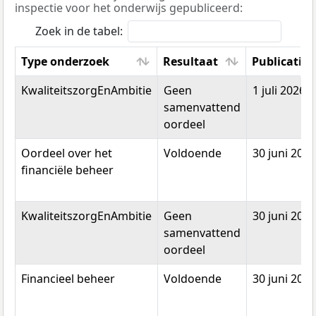
inspectie voor het onderwijs gepubliceerd:
Zoek in de tabel:
Type onderzoek
Resultaat
Publicatie
Type onderzoek
Resultaat
Publicatie
KwaliteitszorgEnAmbitie
Geen
1 juli 2026
samenvattend
oordeel
Oordeel over het
Voldoende
30 juni 2020
financiële beheer
KwaliteitszorgEnAmbitie
Geen
30 juni 2020
samenvattend
oordeel
Financieel beheer
Voldoende
30 juni 2020