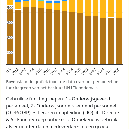
400
400
300
300
200
200
100
100
2011
2012
2013
2014
2015
2016
2017
2018
2019
2020
2021
2022
2023
2024
2025
Bovenstaande grafiek toont de data over het personeel per
functiegroep van het bestuur UN1EK onderwijs.
Gebruikte functiegroepen: 1 - Onderwijsgevend
personeel, 2 - Onderwijsondersteunend personeel
(OOP/OBP), 3- Leraren in opleiding (LIO), 4 - Directie
& 5 - Functiegroep onbekend. Onbekend is gebruikt
als er minder dan 5 medewerkers in een groep