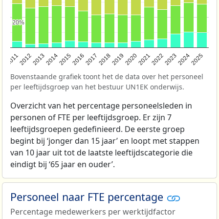
20%
20%
2011
2012
2013
2014
2015
2016
2017
2018
2019
2020
2021
2022
2023
2024
2025
Bovenstaande grafiek toont het de data over het personeel
per leeftijdsgroep van het bestuur UN1EK onderwijs.
Overzicht van het percentage personeelsleden in
personen of FTE per leeftijdsgroep. Er zijn 7
leeftijdsgroepen gedefinieerd. De eerste groep
begint bij ‘jonger dan 15 jaar’ en loopt met stappen
van 10 jaar uit tot de laatste leeftijdscategorie die
eindigt bij ‘65 jaar en ouder’.
Personeel naar FTE percentage
Percentage medewerkers per werktijdfactor