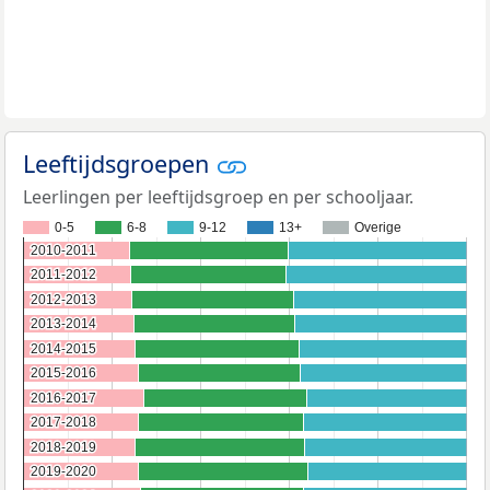
Leeftijdsgroepen
Leerlingen per leeftijdsgroep en per schooljaar.
0-5
6-8
9-12
13+
Overige
2010-2011
2010-2011
2011-2012
2011-2012
2012-2013
2012-2013
2013-2014
2013-2014
2014-2015
2014-2015
2015-2016
2015-2016
2016-2017
2016-2017
2017-2018
2017-2018
2018-2019
2018-2019
2019-2020
2019-2020