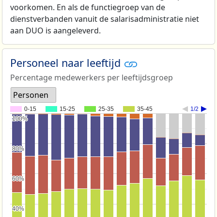
voorkomen. En als de functiegroep van de
dienstverbanden vanuit de salarisadministratie niet
aan DUO is aangeleverd.
Personeel naar leeftijd
Percentage medewerkers per leeftijdsgroep
Personen
0-15
15-25
25-35
35-45
1/2
100%
100%
80%
80%
60%
60%
40%
40%