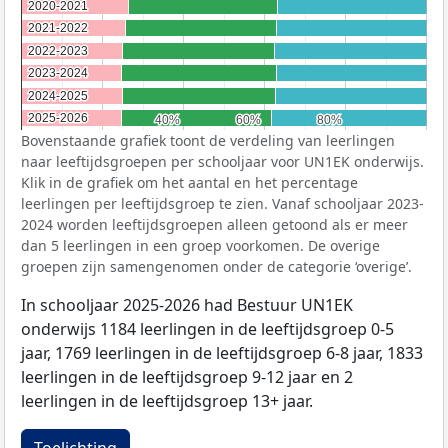
2020-2021
2020-2021
2021-2022
2021-2022
2022-2023
2022-2023
2023-2024
2023-2024
2024-2025
2024-2025
2025-2026
2025-2026
40%
40%
60%
60%
80%
80%
Bovenstaande grafiek toont de verdeling van leerlingen
naar leeftijdsgroepen per schooljaar voor UN1EK onderwijs.
Klik in de grafiek om het aantal en het percentage
leerlingen per leeftijdsgroep te zien. Vanaf schooljaar 2023-
2024 worden leeftijdsgroepen alleen getoond als er meer
dan 5 leerlingen in een groep voorkomen. De overige
groepen zijn samengenomen onder de categorie ‘overige’.
In schooljaar 2025-2026 had Bestuur UN1EK
onderwijs 1184 leerlingen in de leeftijdsgroep 0-5
jaar, 1769 leerlingen in de leeftijdsgroep 6-8 jaar, 1833
leerlingen in de leeftijdsgroep 9-12 jaar en 2
leerlingen in de leeftijdsgroep 13+ jaar.