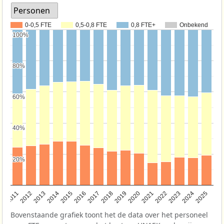
Personen
0-0,5 FTE
0,5-0,8 FTE
0,8 FTE+
Onbekend
100%
100%
80%
80%
60%
60%
40%
40%
20%
20%
2011
2012
2013
2014
2015
2016
2017
2018
2019
2020
2021
2022
2023
2024
2025
Bovenstaande grafiek toont het de data over het personeel