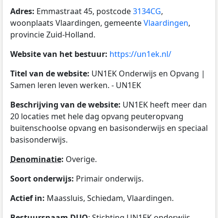
Adres:
Emmastraat 45, postcode
3134CG
,
woonplaats Vlaardingen, gemeente
Vlaardingen
,
provincie Zuid-Holland.
Website van het bestuur:
https://un1ek.nl/
Titel van de website:
UN1EK Onderwijs en Opvang |
Samen leren leven werken. - UN1EK
Beschrijving van de website:
UN1EK heeft meer dan
20 locaties met hele dag opvang peuteropvang
buitenschoolse opvang en basisonderwijs en speciaal
basisonderwijs.
Denominatie
:
Overige.
Soort onderwijs:
Primair onderwijs.
Actief in:
Maassluis, Schiedam, Vlaardingen.
Bestuursnaam
DUO
: Stichting UN1EK onderwijs.