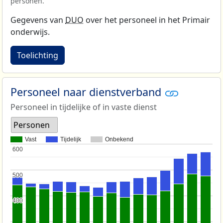
personen.
Gegevens van
DUO
over het personeel in het Primair
onderwijs.
Toelichting
Personeel naar dienstverband
Personeel in tijdelijke of in vaste dienst
Personen
Vast
Tijdelijk
Onbekend
600
600
500
500
400
400