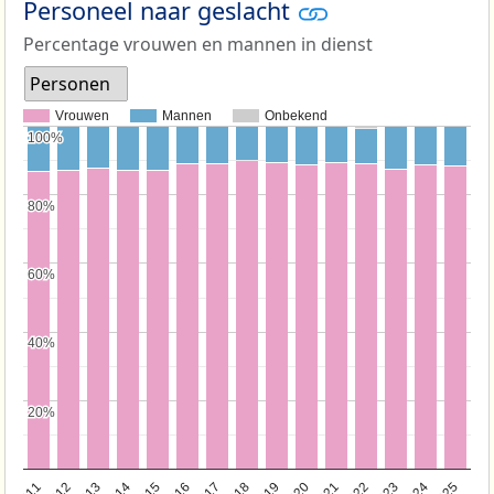
Personeel naar geslacht
Percentage vrouwen en mannen in dienst
Personen
Vrouwen
Mannen
Onbekend
100%
100%
80%
80%
60%
60%
40%
40%
20%
20%