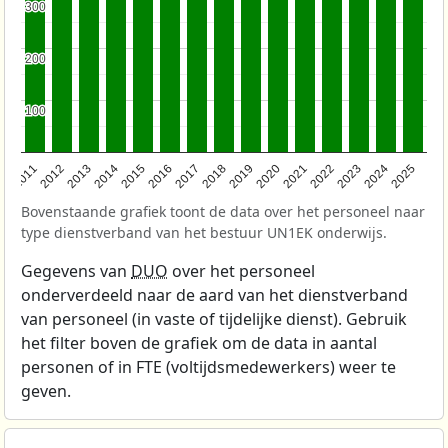
300
300
200
200
100
100
2011
2012
2013
2014
2015
2016
2017
2018
2019
2020
2021
2022
2023
2024
2025
Bovenstaande grafiek toont de data over het personeel naar
type dienstverband van het bestuur UN1EK onderwijs.
Gegevens van
DUO
over het personeel
onderverdeeld naar de aard van het dienstverband
van personeel (in vaste of tijdelijke dienst). Gebruik
het filter boven de grafiek om de data in aantal
personen of in FTE (voltijdsmedewerkers) weer te
geven.