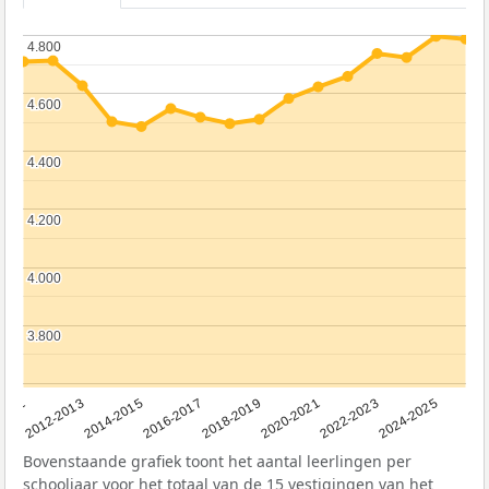
4.800
4.800
4.600
4.600
4.400
4.400
4.200
4.200
4.000
4.000
3.800
3.800
2011
2012-2013
2014-2015
2016-2017
2018-2019
2020-2021
2022-2023
2024-2025
Bovenstaande grafiek toont het aantal leerlingen per
schooljaar voor het totaal van de 15 vestigingen van het