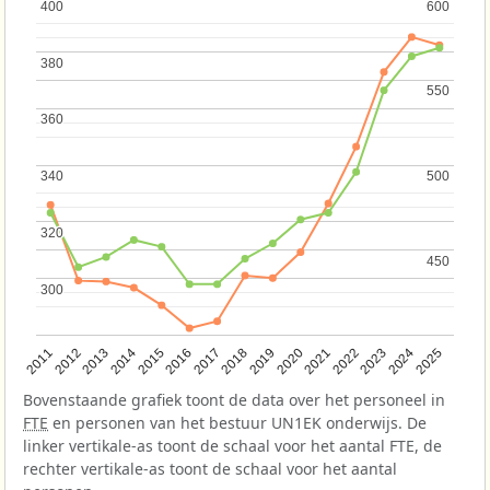
400
400
600
600
380
380
550
550
360
360
340
340
500
500
320
320
450
450
300
300
2013
2018
2023
2015
2020
2025
2012
2017
2022
2014
2019
2024
2011
2016
2021
Bovenstaande grafiek toont de data over het personeel in
FTE
en personen van het bestuur UN1EK onderwijs. De
linker vertikale-as toont de schaal voor het aantal FTE, de
rechter vertikale-as toont de schaal voor het aantal