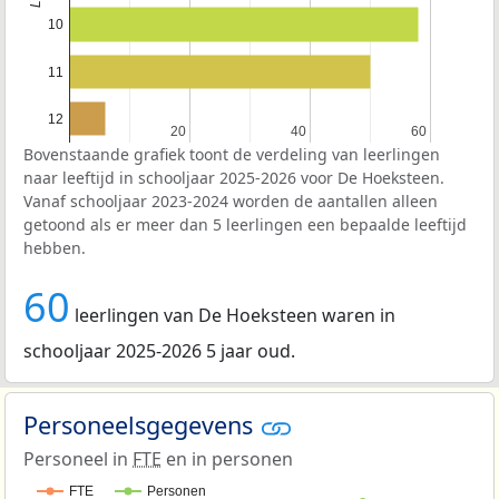
10
11
12
20
20
40
40
60
60
Bovenstaande grafiek toont de verdeling van leerlingen
naar leeftijd in schooljaar 2025-2026 voor De Hoeksteen.
Vanaf schooljaar 2023-2024 worden de aantallen alleen
getoond als er meer dan 5 leerlingen een bepaalde leeftijd
hebben.
60
leerlingen van De Hoeksteen waren in
schooljaar 2025-2026 5 jaar oud.
Personeelsgegevens
Personeel in
FTE
en in personen
FTE
Personen