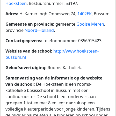
Hoeksteen
. Bestuursnummer: 53197.
Adres:
H. Kamerlingh Onnesweg 74,
1402EK
, Bussum.
Gemeente en provincie:
gemeente
Gooise Meren
,
provincie
Noord-Holland
.
Contactgegevens:
telefoonnummer 0356915423.
Website van de school:
http://www.hoeksteen-
bussum.nl
Geloofsovertuiging:
Rooms-Katholiek.
Samenvatting van de informatie op de website
van de school:
De Hoeksteen is een rooms-
katholieke basisschool in Bussum met een
continurooster. De school biedt onderwijs aan
groepen 1 tot en met 8 en legt nadruk op een
volledige kleuterperiode voor jonge kinderen. Tijdens
de middagpauze eten alle kinderen op school onder