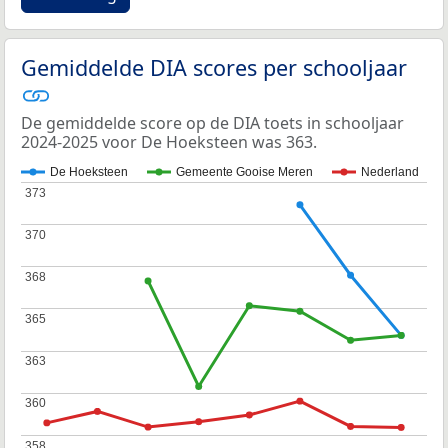
Gemiddelde DIA scores per schooljaar
De gemiddelde score op de DIA toets in schooljaar
2024-2025 voor De Hoeksteen was 363.
De Hoeksteen
Gemeente Gooise Meren
Nederland
373
373
370
370
368
368
365
365
363
363
360
360
358
358