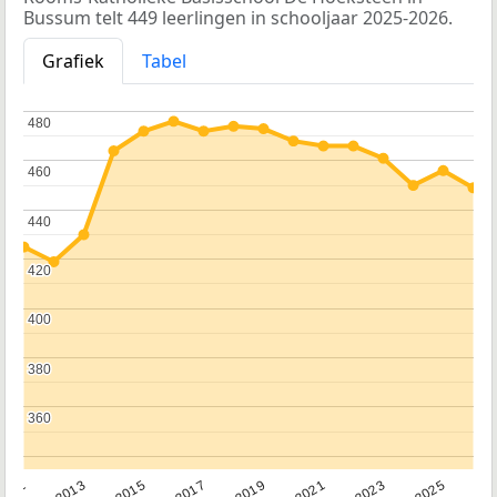
Bussum telt 449 leerlingen in schooljaar 2025-2026.
Grafiek
Tabel
480
480
460
460
440
440
420
420
400
400
380
380
360
360