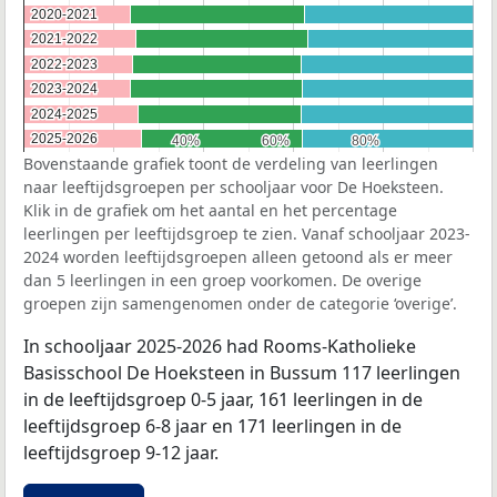
2020-2021
2020-2021
2021-2022
2021-2022
2022-2023
2022-2023
2023-2024
2023-2024
2024-2025
2024-2025
2025-2026
2025-2026
40%
40%
60%
60%
80%
80%
Bovenstaande grafiek toont de verdeling van leerlingen
naar leeftijdsgroepen per schooljaar voor De Hoeksteen.
Klik in de grafiek om het aantal en het percentage
leerlingen per leeftijdsgroep te zien. Vanaf schooljaar 2023-
2024 worden leeftijdsgroepen alleen getoond als er meer
dan 5 leerlingen in een groep voorkomen. De overige
groepen zijn samengenomen onder de categorie ‘overige’.
In schooljaar 2025-2026 had Rooms-Katholieke
Basisschool De Hoeksteen in Bussum 117 leerlingen
in de leeftijdsgroep 0-5 jaar, 161 leerlingen in de
leeftijdsgroep 6-8 jaar en 171 leerlingen in de
leeftijdsgroep 9-12 jaar.