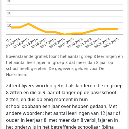
30
30
20
20
10
10
2014-2015
2013-2014
2020-2021
12-2013
2019-2020
2018-2019
2017-2018
2024-2025
2016-2017
2023-2024
2022-2023
2015-2016
2021-2022
Bovenstaande grafiek toont het aantal groep 8 leerlingen en
het aantal leerlingen in groep 8 dat meer dan 8 jaar op
school heeft gezeten. De gegevens gelden voor De
Hoeksteen.
Zittenblijvers worden geteld als kinderen die in groep
8 zitten en die al 9 jaar of langer op de basisschool
zitten, en dus op enig moment in hun
schoolloopbaan een jaar over hebben gedaan. Met
andere woorden: het aantal leerlingen van 12 jaar of
ouder, in leerjaar 8, met meer dan 8 verblijfsjaren in
het onderwijs in het betreffende schooljaar (bijna