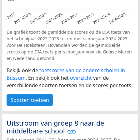
016-2017
2017-2018
2018-2019
2020-2021
2021-2022
2022-2023
2023-2024
2024-2025
De grafiek toont de gemiddelde scores op de DIA toets van
het schooljaar 2022-2023 tot en met schooljaar 2024-2025
voor De Hoeksteen. Bovendien worden de gemiddelde
scores op de DIA toets per schooljaar voor de Gooise Meren
en Nederland getoond.
Bekijk ook de
toetscores van de andere scholen in
Bussum
. En bekijk ook het
overzicht
van de
verschillende soorten toetsen en de scores per toets.
Soorten toetsen
Uitstroom van groep 8 naar de
middelbare school