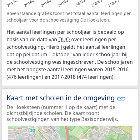
2011
2012-2013
2014-2015
2016-2017
2018-2019
2020-2021
2022-2023
2024-2025
Bovenstaande grafiek toont het totaal aantal leerlingen per
schooljaar voor de schoolvestiging De Hoeksteen.
Het aantal leerlingen per schooljaar is bepaald op
basis van de data van
DUO
over leerlingen per
schoolvestiging. Hierbij geldt het aantal leerlingen
dat op peildatum 1 oktober van ieder schooljaar bij
de schoolvestiging was ingeschreven. De schooljaren
met het hoogste aantal leerlingen waren 2015-2016
(476 leerlingen) en 2017-2018 (474 leerlingen).
Kaart met scholen in de omgeving
De Hoeksteen (nummer 1 op de kaart) met de
dichtstbijzijnde scholen. De kaart toont
schoolvestigingen van het type Basisonderwijs.