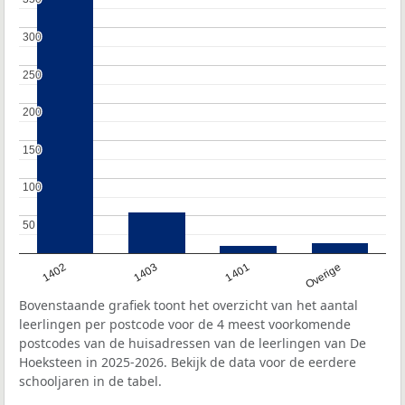
300
300
250
250
200
200
150
150
100
100
50
50
1402
1403
1401
Overige
Bovenstaande grafiek toont het overzicht van het aantal
leerlingen per postcode voor de 4 meest voorkomende
postcodes van de huisadressen van de leerlingen van De
Hoeksteen in 2025-2026. Bekijk de data voor de eerdere
schooljaren in de tabel.