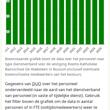
30
30
20
20
10
10
2011
2012
2013
2014
2015
2016
2017
2018
2019
2020
2021
2022
2023
2024
2025
Bovenstaande grafiek toont de data over het personeel naar
type dienstverband voor de vestiging Rooms-Katholieke
Basisschool De Hoeksteen in Bussum (inclusief eventuele
bovenschoolse medewerkers van het bestuur).
Gegevens van
DUO
over het personeel
onderverdeeld naar de aard van het dienstverband
van personeel (in vaste of tijdelijke dienst). Gebruik
het filter boven de grafiek om de data in aantal
personen of in FTE (voltijdsmedewerkers) weer te