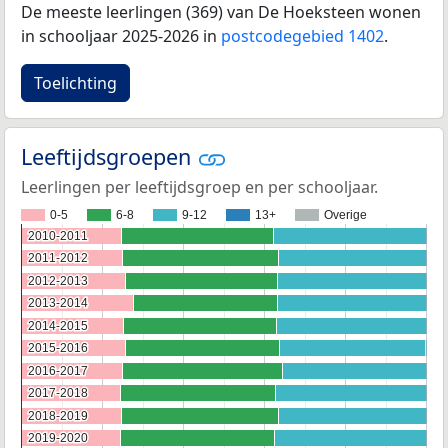
De meeste leerlingen (369) van De Hoeksteen wonen
in schooljaar 2025-2026 in
postcodegebied 1402
.
Toelichting
Leeftijdsgroepen
Leerlingen per leeftijdsgroep en per schooljaar.
0-5
6-8
9-12
13+
Overige
2010-2011
2010-2011
2011-2012
2011-2012
2012-2013
2012-2013
2013-2014
2013-2014
2014-2015
2014-2015
2015-2016
2015-2016
2016-2017
2016-2017
2017-2018
2017-2018
2018-2019
2018-2019
2019-2020
2019-2020