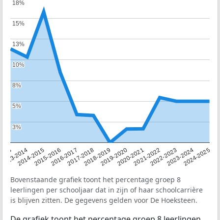
18%
18%
15%
15%
13%
13%
10%
10%
8%
8%
5%
5%
3%
3%
2013
2013-2014
2014-2015
2015-2016
2016-2017
2017-2018
2018-2019
2019-2020
2020-2021
2021-2022
2022-2023
2023-2024
2024-2025
Bovenstaande grafiek toont het percentage groep 8
leerlingen per schooljaar dat in zijn of haar schoolcarrière
is blijven zitten. De gegevens gelden voor De Hoeksteen.
De grafiek toont het percentage groep 8 leerlingen