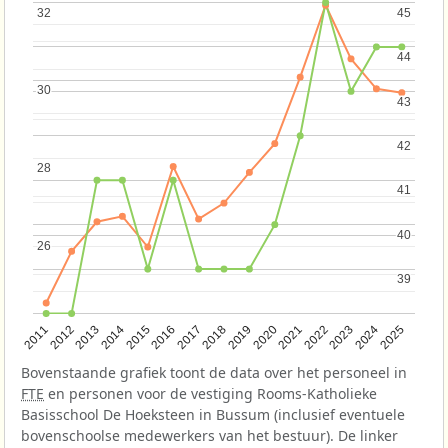
32
32
45
45
44
44
30
30
43
43
42
42
28
28
41
41
40
40
26
26
39
39
2013
2018
2023
2015
2020
2025
2012
2017
2022
2014
2019
2024
2011
2016
2021
Bovenstaande grafiek toont de data over het personeel in
FTE
en personen voor de vestiging Rooms-Katholieke
Basisschool De Hoeksteen in Bussum (inclusief eventuele
bovenschoolse medewerkers van het bestuur). De linker