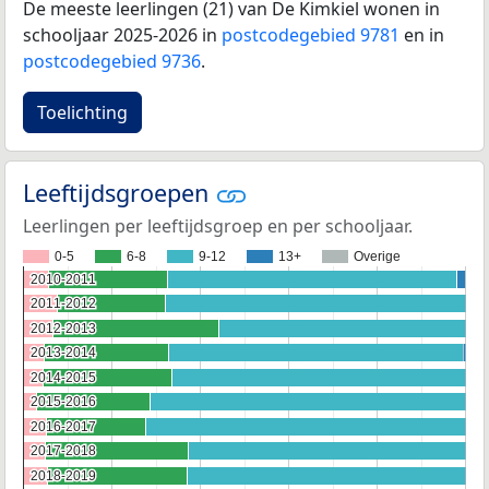
De meeste leerlingen (21) van De Kimkiel wonen in
schooljaar 2025-2026 in
postcodegebied 9781
en in
postcodegebied 9736
.
Toelichting
Leeftijdsgroepen
Leerlingen per leeftijdsgroep en per schooljaar.
0-5
6-8
9-12
13+
Overige
2010-2011
2010-2011
2011-2012
2011-2012
2012-2013
2012-2013
2013-2014
2013-2014
2014-2015
2014-2015
2015-2016
2015-2016
2016-2017
2016-2017
2017-2018
2017-2018
2018-2019
2018-2019