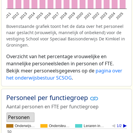
2011
2012
2013
2014
2015
2016
2017
2018
2019
2020
2021
2022
2023
2024
2025
Bovenstaande grafiek toont het de data over het personeel
naar geslacht (vrouwelijk, mannelijk of onbekend) voor de
vestiging School voor Speciaal Basisonderwijs De Kimkiel in
Groningen.
Overzicht van het percentage vrouwelijke en
mannelijke personeelsleden in personen of FTE.
Bekijk meer personeelsgegevens op de
pagina over
het onderwijsbestuur SCSOG
.
Personeel per functiegroep
Aantal personen en FTE per functiegroep
Personen
Onderwijs…
Ondersteu…
Leraren in…
1/2
50
50