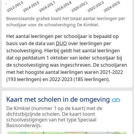
2011
2012-2013
2014-2015
2016-2017
2018-2019
2020-2021
2022-2023
2024-2025
Bovenstaande grafiek toont het totaal aantal leerlingen per
schooljaar voor de schoolvestiging De Kimkiel.
Het aantal leerlingen per schooljaar is bepaald op
basis van de data van
DUO
over leerlingen per
schoolvestiging. Hierbij geldt het aantal leerlingen
dat op peildatum 1 oktober van ieder schooljaar bij
de schoolvestiging was ingeschreven. De schooljaren
met het hoogste aantal leerlingen waren 2021-2022
(193 leerlingen) en 2022-2023 (185 leerlingen).
Kaart met scholen in de omgeving
De Kimkiel (nummer 1 op de kaart) met de
dichtstbijzijnde scholen. De kaart toont
schoolvestigingen van het type Speciaal
Basisonderwijs.