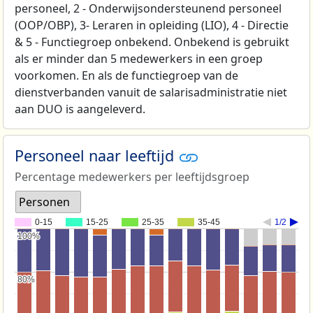
personeel, 2 - Onderwijsondersteunend personeel
(OOP/OBP), 3- Leraren in opleiding (LIO), 4 - Directie
& 5 - Functiegroep onbekend. Onbekend is gebruikt
als er minder dan 5 medewerkers in een groep
voorkomen. En als de functiegroep van de
dienstverbanden vanuit de salarisadministratie niet
aan DUO is aangeleverd.
Personeel naar leeftijd
Percentage medewerkers per leeftijdsgroep
Personen
0-15
15-25
25-35
35-45
1/2
100%
100%
80%
80%