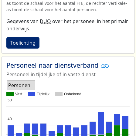
as toont de schaal voor het aantal FTE, de rechter vertikale-
as toont de schaal voor het aantal personen.
Gegevens van
DUO
over het personeel in het primair
onderwijs.
Toelichting
Personeel naar dienstverband
Personeel in tijdelijke of in vaste dienst
Personen
Vast
Tijdelijk
Onbekend
50
50
40
40