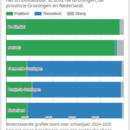
het schoolbestuur SCSOG, de Groningen, de
provincie Groningen en Nederland.
Praktisch
Theoretisch
Overig
De Kimkiel
De Kimkiel
SCSOG
SCSOG
Gemeente Groningen
Gemeente Groningen
Provincie Groningen
Provincie Groningen
Nederland
Nederland
20%
20%
40%
40%
60%
60%
80%
80%
Bovenstaande grafiek toont voor schooljaar 2024-2025