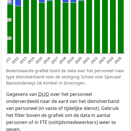
30
30
20
20
10
10
2011
2012
2013
2014
2015
2016
2017
2018
2019
2020
2021
2022
2023
2024
2025
Bovenstaande grafiek toont de data over het personeel naar
type dienstverband voor de vestiging School voor Speciaal
Basisonderwijs De Kimkiel in Groningen.
Gegevens van
DUO
over het personeel
onderverdeeld naar de aard van het dienstverband
van personeel (in vaste of tijdelijke dienst). Gebruik
het filter boven de grafiek om de data in aantal
personen of in FTE (voltijdsmedewerkers) weer te
geven.