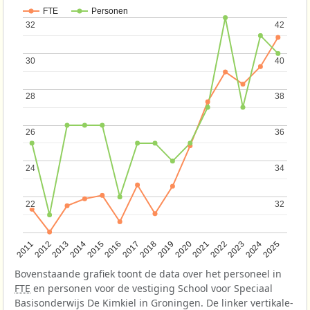
FTE
Personen
32
32
42
42
30
30
40
40
28
28
38
38
26
26
36
36
24
24
34
34
22
22
32
32
2013
2018
2023
2015
2020
2025
2012
2017
2022
2014
2019
2024
2011
2016
2021
Bovenstaande grafiek toont de data over het personeel in
FTE
en personen voor de vestiging School voor Speciaal
Basisonderwijs De Kimkiel in Groningen. De linker vertikale-