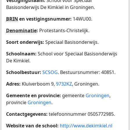
Vestigingsnaam:
School voor Speciaal
Basisonderwijs De Kimkiel in Groningen.
BRIN
en vestigingsnummer:
14WU00.
Denominatie
:
Protestants-Christelijk.
Soort onderwijs:
Speciaal Basisonderwijs.
Schoolnaam:
School voor Speciaal Basisonderwijs
De Kimkiel.
Schoolbestuur:
SCSOG
. Bestuursnummer: 40851.
Adres:
Kluiverboom 9,
9732KZ
, Groningen.
Gemeente en provincie:
gemeente
Groningen
,
provincie
Groningen
.
Contactgegevens:
telefoonnummer 0505772985.
Website van de school:
http://www.dekimkiel.nl