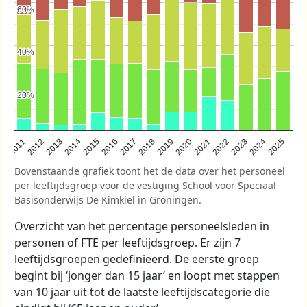
60%
60%
40%
40%
20%
20%
2011
2012
2013
2014
2015
2016
2017
2018
2019
2020
2021
2022
2023
2024
2025
Bovenstaande grafiek toont het de data over het personeel
per leeftijdsgroep voor de vestiging School voor Speciaal
Basisonderwijs De Kimkiel in Groningen.
Overzicht van het percentage personeelsleden in
personen of FTE per leeftijdsgroep. Er zijn 7
leeftijdsgroepen gedefinieerd. De eerste groep
begint bij ‘jonger dan 15 jaar’ en loopt met stappen
van 10 jaar uit tot de laatste leeftijdscategorie die