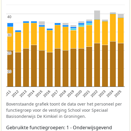
40
40
30
30
20
20
10
10
2011
2012
2013
2014
2015
2016
2017
2018
2019
2020
2021
2022
2023
2024
2025
Bovenstaande grafiek toont de data over het personeel per
functiegroep voor de vestiging School voor Speciaal
Basisonderwijs De Kimkiel in Groningen.
Gebruikte functiegroepen: 1 - Onderwijsgevend