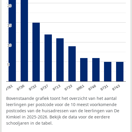
20
20
15
15
10
10
5
5
9781
9736
9732
9737
9713
9733
9951
9746
9731
9743
Bovenstaande grafiek toont het overzicht van het aantal
leerlingen per postcode voor de 10 meest voorkomende
postcodes van de huisadressen van de leerlingen van De
Kimkiel in 2025-2026. Bekijk de data voor de eerdere
schooljaren in de tabel.