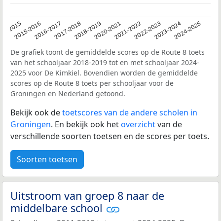
14-2015
2015-2016
2016-2017
2017-2018
2018-2019
2020-2021
2021-2022
2022-2023
2023-2024
2024-2025
De grafiek toont de gemiddelde scores op de Route 8 toets
van het schooljaar 2018-2019 tot en met schooljaar 2024-
2025 voor De Kimkiel. Bovendien worden de gemiddelde
scores op de Route 8 toets per schooljaar voor de
Groningen en Nederland getoond.
Bekijk ook de
toetscores van de andere scholen in
Groningen
. En bekijk ook het
overzicht
van de
verschillende soorten toetsen en de scores per toets.
Soorten toetsen
Uitstroom van groep 8 naar de
middelbare school