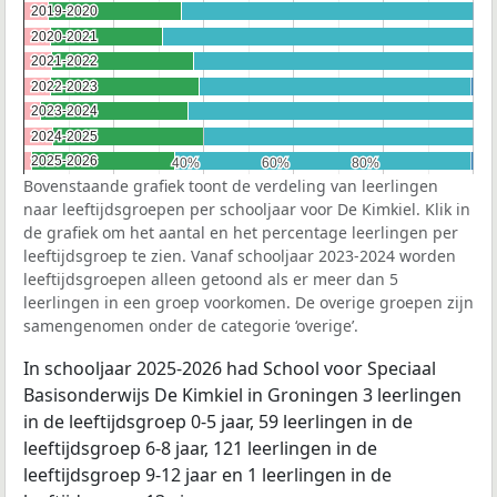
2019-2020
2019-2020
2020-2021
2020-2021
2021-2022
2021-2022
2022-2023
2022-2023
2023-2024
2023-2024
2024-2025
2024-2025
2025-2026
2025-2026
40%
40%
60%
60%
80%
80%
Bovenstaande grafiek toont de verdeling van leerlingen
naar leeftijdsgroepen per schooljaar voor De Kimkiel. Klik in
de grafiek om het aantal en het percentage leerlingen per
leeftijdsgroep te zien. Vanaf schooljaar 2023-2024 worden
leeftijdsgroepen alleen getoond als er meer dan 5
leerlingen in een groep voorkomen. De overige groepen zijn
samengenomen onder de categorie ‘overige’.
In schooljaar 2025-2026 had School voor Speciaal
Basisonderwijs De Kimkiel in Groningen 3 leerlingen
in de leeftijdsgroep 0-5 jaar, 59 leerlingen in de
leeftijdsgroep 6-8 jaar, 121 leerlingen in de
leeftijdsgroep 9-12 jaar en 1 leerlingen in de