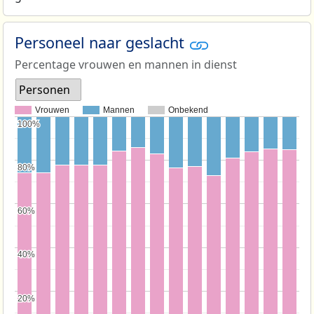
Personeel naar geslacht
Percentage vrouwen en mannen in dienst
Personen
Vrouwen
Mannen
Onbekend
100%
100%
80%
80%
60%
60%
40%
40%
20%
20%