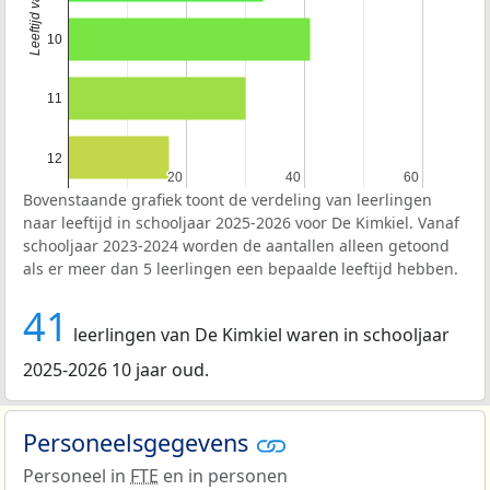
10
11
12
20
20
40
40
60
60
Bovenstaande grafiek toont de verdeling van leerlingen
naar leeftijd in schooljaar 2025-2026 voor De Kimkiel. Vanaf
schooljaar 2023-2024 worden de aantallen alleen getoond
als er meer dan 5 leerlingen een bepaalde leeftijd hebben.
41
leerlingen van De Kimkiel waren in schooljaar
2025-2026 10 jaar oud.
Personeelsgegevens
Personeel in
FTE
en in personen