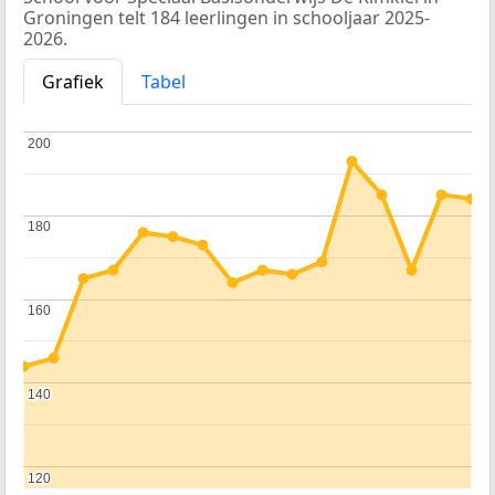
Groningen telt 184 leerlingen in schooljaar 2025-
2026.
Grafiek
Tabel
200
200
180
180
160
160
140
140
120
120