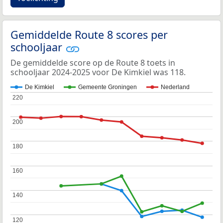
Gemiddelde Route 8 scores per
schooljaar
De gemiddelde score op de Route 8 toets in
schooljaar 2024-2025 voor De Kimkiel was 118.
De Kimkiel
Gemeente Groningen
Nederland
220
220
200
200
180
180
160
160
140
140
120
120