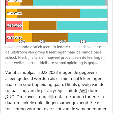
2021-2022
2021-2022
2020-2021
2020-2021
2019-2020
2019-2020
2018-2019
2018-2019
20%
20%
40%
40%
60%
60%
80%
80%
Bovenstaande grafiek toont in iedere rij een schooljaar met
de uitstroom van groep 8 leerlingen naar de middelbare
school. Hierbij is te zien hoeveel procent van de leerlingen
naar welke soort middelbare school opleiding is gegaan.
Vanaf schooljaar 2022-2023 mogen de gegevens
alleen gedeeld worden als er minimaal 5 leerlingen
naar een soort opleiding gaan. Dit als gevolg van de
toepassing van de privacyregels uit de
AVG
door
DUO
. Om zoveel mogelijk data te kunnen tonen zijn
daarom enkele opleidingen samengevoegd. Zie de
toelichting voor het overzicht van de samengenomen