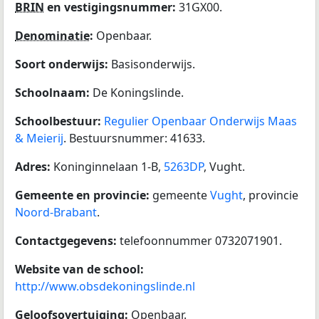
BRIN
en vestigingsnummer:
31GX00.
Denominatie
:
Openbaar.
Soort onderwijs:
Basisonderwijs.
Schoolnaam:
De Koningslinde.
Schoolbestuur:
Regulier Openbaar Onderwijs Maas
& Meierij
. Bestuursnummer: 41633.
Adres:
Koninginnelaan 1-B,
5263DP
, Vught.
Gemeente en provincie:
gemeente
Vught
, provincie
Noord-Brabant
.
Contactgegevens:
telefoonnummer 0732071901.
Website van de school:
http://www.obsdekoningslinde.nl
Geloofsovertuiging:
Openbaar.