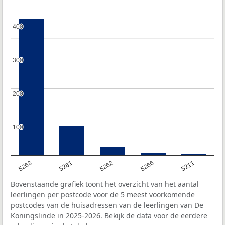
400
400
300
300
200
200
100
100
5263
5261
5262
5266
5211
Bovenstaande grafiek toont het overzicht van het aantal
leerlingen per postcode voor de 5 meest voorkomende
postcodes van de huisadressen van de leerlingen van De
Koningslinde in 2025-2026. Bekijk de data voor de eerdere