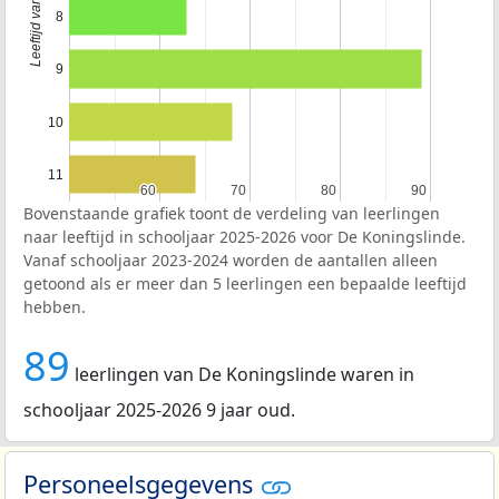
8
9
10
11
60
60
70
70
80
80
90
90
Bovenstaande grafiek toont de verdeling van leerlingen
naar leeftijd in schooljaar 2025-2026 voor De Koningslinde.
Vanaf schooljaar 2023-2024 worden de aantallen alleen
getoond als er meer dan 5 leerlingen een bepaalde leeftijd
hebben.
89
leerlingen van De Koningslinde waren in
schooljaar 2025-2026 9 jaar oud.
Personeelsgegevens