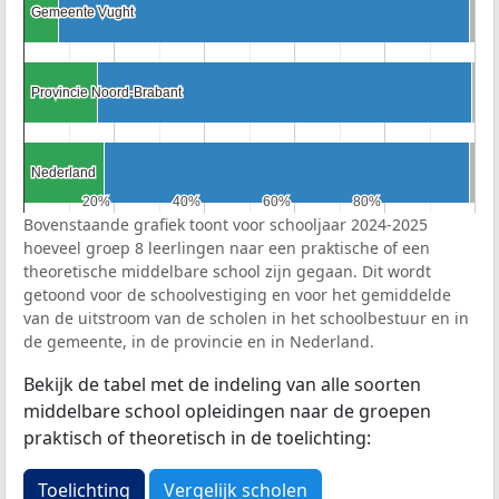
Gemeente Vught
Gemeente Vught
Provincie Noord-Brabant
Provincie Noord-Brabant
Nederland
Nederland
20%
20%
40%
40%
60%
60%
80%
80%
Bovenstaande grafiek toont voor schooljaar 2024-2025
hoeveel groep 8 leerlingen naar een praktische of een
theoretische middelbare school zijn gegaan. Dit wordt
getoond voor de schoolvestiging en voor het gemiddelde
van de uitstroom van de scholen in het schoolbestuur en in
de gemeente, in de provincie en in Nederland.
Bekijk de tabel met de indeling van alle soorten
middelbare school opleidingen naar de groepen
praktisch of theoretisch in de toelichting:
Toelichting
Vergelijk scholen