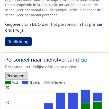
De Koningslinde in Vught. De linker vertikale-as toont de
schaal voor het aantal FTE, de rechter vertikale-as toont de
schaal voor het aantal personen.
Gegevens van
DUO
over het personeel in het primair
onderwijs.
Toelichting
Personeel naar dienstverband
Personeel in tijdelijke of in vaste dienst
Personen
Vast
Tijdelijk
Onbekend
50
50
40
40