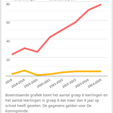
80
80
60
60
40
40
20
20
017-2018
2018-2019
2019-2020
2020-2021
2021-2022
2022-2023
2023-2024
2024-2025
Bovenstaande grafiek toont het aantal groep 8 leerlingen en
het aantal leerlingen in groep 8 dat meer dan 8 jaar op
school heeft gezeten. De gegevens gelden voor De
Koningslinde.