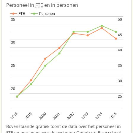
Personeel in
FTE
en in personen
FTE
Personen
35
35
50
50
45
45
30
30
40
40
25
25
35
35
30
30
20
20
25
25
2018
2019
2020
2021
2022
2023
2024
2025
Bovenstaande grafiek toont de data over het personeel in
FTE
en personen voor de vestiging Openbare Basisschool