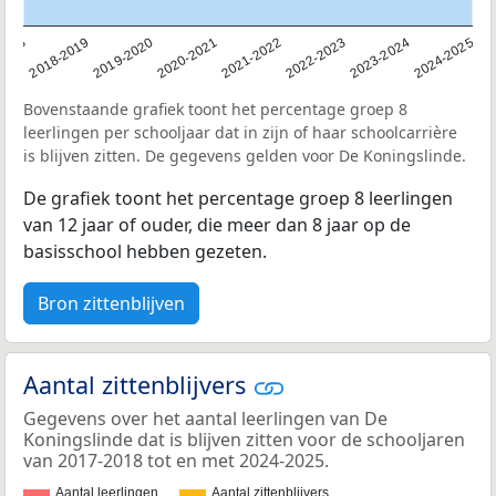
2019-2020
2018-2019
2018
2024-2025
2023-2024
2022-2023
2021-2022
2020-2021
Bovenstaande grafiek toont het percentage groep 8
leerlingen per schooljaar dat in zijn of haar schoolcarrière
is blijven zitten. De gegevens gelden voor De Koningslinde.
De grafiek toont het percentage groep 8 leerlingen
van 12 jaar of ouder, die meer dan 8 jaar op de
basisschool hebben gezeten.
Bron zittenblijven
Aantal zittenblijvers
Gegevens over het aantal leerlingen van De
Koningslinde dat is blijven zitten voor de schooljaren
van 2017-2018 tot en met 2024-2025.
Aantal leerlingen
Aantal zittenblijvers