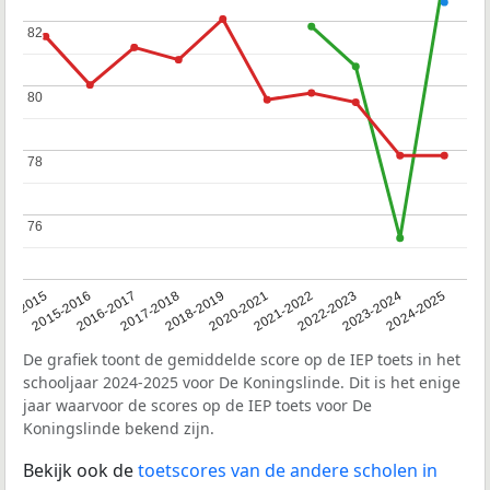
82
82
80
80
78
78
76
76
14-2015
2015-2016
2016-2017
2017-2018
2018-2019
2020-2021
2021-2022
2022-2023
2023-2024
2024-2025
De grafiek toont de gemiddelde score op de IEP toets in het
schooljaar 2024-2025 voor De Koningslinde. Dit is het enige
jaar waarvoor de scores op de IEP toets voor De
Koningslinde bekend zijn.
Bekijk ook de
toetscores van de andere scholen in