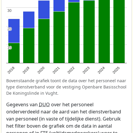
30
30
20
20
10
10
2018
2019
2020
2021
2022
2023
2024
2025
Bovenstaande grafiek toont de data over het personeel naar
type dienstverband voor de vestiging Openbare Basisschool
De Koningslinde in Vught.
Gegevens van
DUO
over het personeel
onderverdeeld naar de aard van het dienstverband
van personeel (in vaste of tijdelijke dienst). Gebruik
het filter boven de grafiek om de data in aantal