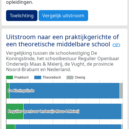
opleidingen.
Toelichting
Vergelijk uitstroom
Uitstroom naar een praktijkgerichte of
een theoretische middelbare school
Vergelijking tussen de schoolvestiging De
Koningslinde, het schoolbestuur Regulier Openbaar
Onderwijs Maas & Meierij, de Vught, de provincie
Noord-Brabant en Nederland.
Praktisch
Theoretisch
Overig
De Koningslinde
De Koningslinde
Regulier Openbaar Onderwijs Maas & Meierij
Regulier Openbaar Onderwijs Maas & Meierij