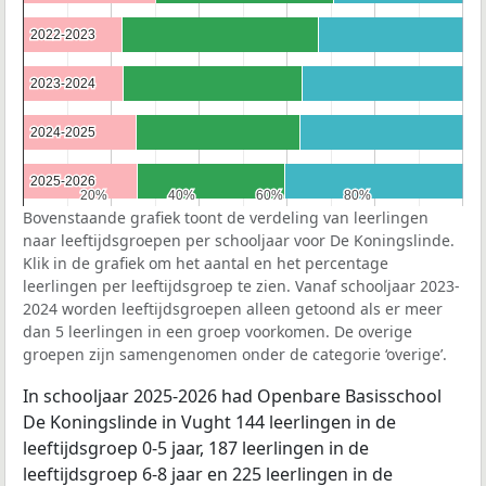
2022-2023
2022-2023
2023-2024
2023-2024
2024-2025
2024-2025
2025-2026
2025-2026
20%
20%
40%
40%
60%
60%
80%
80%
Bovenstaande grafiek toont de verdeling van leerlingen
naar leeftijdsgroepen per schooljaar voor De Koningslinde.
Klik in de grafiek om het aantal en het percentage
leerlingen per leeftijdsgroep te zien. Vanaf schooljaar 2023-
2024 worden leeftijdsgroepen alleen getoond als er meer
dan 5 leerlingen in een groep voorkomen. De overige
groepen zijn samengenomen onder de categorie ‘overige’.
In schooljaar 2025-2026 had Openbare Basisschool
De Koningslinde in Vught 144 leerlingen in de
leeftijdsgroep 0-5 jaar, 187 leerlingen in de
leeftijdsgroep 6-8 jaar en 225 leerlingen in de