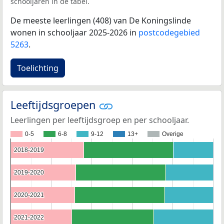
schooljaren in de tabel.
De meeste leerlingen (408) van De Koningslinde
wonen in schooljaar 2025-2026 in
postcodegebied
5263
.
Toelichting
Leeftijdsgroepen
Leerlingen per leeftijdsgroep en per schooljaar.
0-5
6-8
9-12
13+
Overige
2018-2019
2018-2019
2019-2020
2019-2020
2020-2021
2020-2021
2021-2022
2021-2022