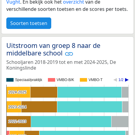
Vught
. En bekijk ook het
overzicht
van de
verschillende soorten toetsen en de scores per toets.
Soorten toetsen
Uitstroom van groep 8 naar de
middelbare school
Schooljaren 2018-2019 tot en met 2024-2025, De
Koningslinde
Speciaal/praktijk
VMBO-B/K
VMBO-T
1/2
2024-2025
2024-2025
2023-2024
2023-2024
2022-2023
2022-2023