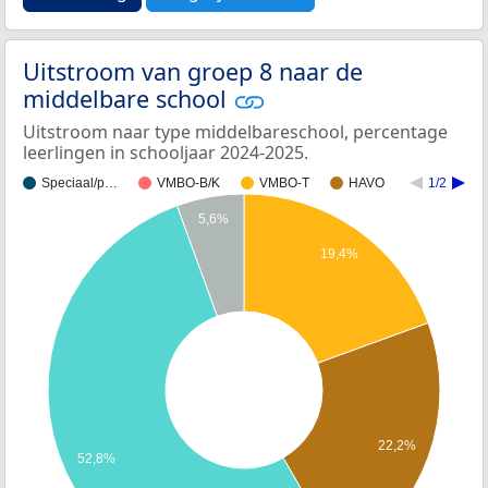
Uitstroom van groep 8 naar de
middelbare school
Uitstroom naar type middelbareschool, percentage
leerlingen in schooljaar 2024-2025.
Speciaal/p…
VMBO-B/K
VMBO-T
HAVO
1/2
5,6%
19,4%
22,2%
52,8%